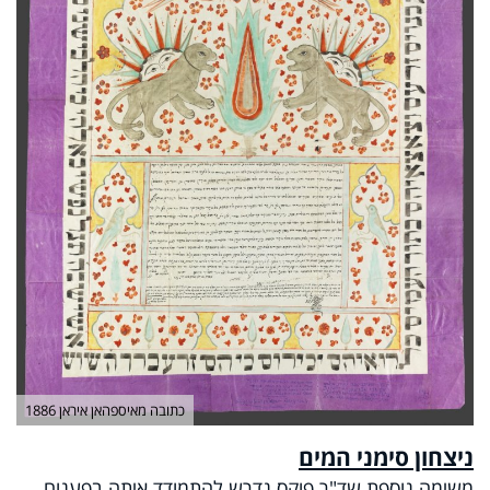
כתובה מאיספהאן איראן 1886
ניצחון סימני המים
משימה נוספת שד"ר פוקס נדרש להתמודד איתה בפענוח