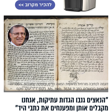
דוגמה לכתיבה מזרחית מראשית המאה הי"ט, וחתימה מסוגננת. הספרייה
הלאומית בירושלים, כתב יד Ms. Heb. 3634. בקטן: ד"ר יעקב פוקס
"הנאצים גנבו הגדות עתיקות, אנחנו
מקבלים אותן ומפענחים את כתבי היד"