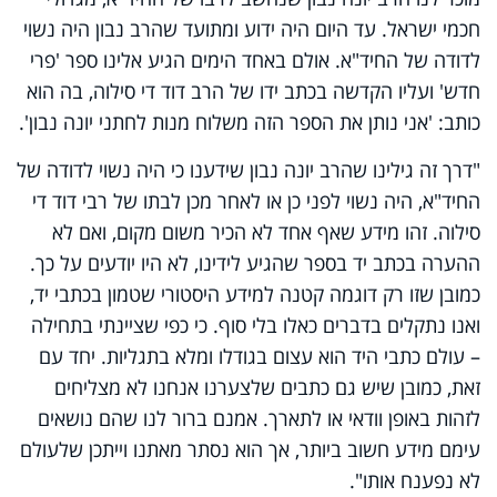
חכמי ישראל. עד היום היה ידוע ומתועד שהרב נבון היה נשוי
לדודה של החיד"א. אולם באחד הימים הגיע אלינו ספר 'פרי
חדש' ועליו הקדשה בכתב ידו של הרב דוד די סילוה, בה הוא
כותב: 'אני נותן את הספר הזה משלוח מנות לחתני יונה נבון'.
"דרך זה גילינו שהרב יונה נבון שידענו כי היה נשוי לדודה של
החיד"א, היה נשוי לפני כן או לאחר מכן לבתו של רבי דוד די
סילוה. זהו מידע שאף אחד לא הכיר משום מקום, ואם לא
ההערה בכתב יד בספר שהגיע לידינו, לא היו יודעים על כך.
כמובן שזו רק דוגמה קטנה למידע היסטורי שטמון בכתבי יד,
ואנו נתקלים בדברים כאלו בלי סוף. כי כפי שציינתי בתחילה
– עולם כתבי היד הוא עצום בגודלו ומלא בתגליות. יחד עם
זאת, כמובן שיש גם כתבים שלצערנו אנחנו לא מצליחים
לזהות באופן וודאי או לתארך. אמנם ברור לנו שהם נושאים
עימם מידע חשוב ביותר, אך הוא נסתר מאתנו וייתכן שלעולם
לא נפענח אותו".