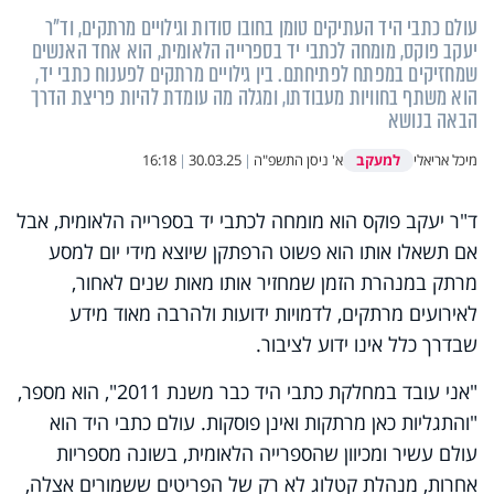
עולם כתבי היד העתיקים טומן בחובו סודות וגילויים מרתקים, וד"ר
יעקב פוקס, מומחה לכתבי יד בספרייה הלאומית, הוא אחד האנשים
שמחזיקים במפתח לפתיחתם. בין גילויים מרתקים לפענוח כתבי יד,
הוא משתף בחוויות מעבודתו, ומגלה מה עומדת להיות פריצת הדרך
הבאה בנושא
למעקב
מיכל אריאלי
א' ניסן התשפ"ה
|
30.03.25
|
16:18
ד"ר יעקב פוקס הוא מומחה לכתבי יד בספרייה הלאומית, אבל
אם תשאלו אותו הוא פשוט הרפתקן שיוצא מידי יום למסע
מרתק במנהרת הזמן שמחזיר אותו מאות שנים לאחור,
לאירועים מרתקים, לדמויות ידועות ולהרבה מאוד מידע
שבדרך כלל אינו ידוע לציבור.
"אני עובד במחלקת כתבי היד כבר משנת 2011", הוא מספר,
"והתגליות כאן מרתקות ואינן פוסקות. עולם כתבי היד הוא
עולם עשיר ומכיוון שהספרייה הלאומית, בשונה מספריות
אחרות, מנהלת קטלוג לא רק של הפריטים ששמורים אצלה,