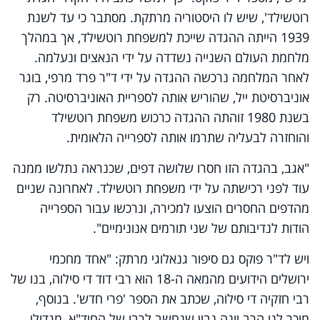
רוטשילד', שיש לו היסטוריה מרתקת. מסתבר כי עד לשנת
1939 הייתה ההגדה שייכת למשפחת רוטשילד, אך במהלך
מלחמת העולם השנייה נשדדה על ידי הנאצים ונעלמה.
לאחר המלחמה נרכשה ההגדה על ידי ד"ר פרד מרפי, בוגר
אוניברסיטת ייל, שהוריש אותה לספריית האוניברסיטה. רק
בשנת 1980 זוהתה ההגדה כרכוש משפחת רוטשילד
והוחזרה לבעליה שתרמו אותה לספרייה הלאומית.
"אגב, בהגדה הזו חסרו שלושה דפים, שכנראה נתלשו ממנה
עוד לפני רכישתה על ידי משפחת רוטשילד. לאחרונה שניים
מהדפים החסרים הוצעו למכירה, ונרכשו עבור הספרייה
הודות לנדיבותם של שני תורמים אנונימיים".
ויש לד"ר פוקס גם סיפור גנאלוגי מרתק: "אחד מחכמי
ירושלים הידועים מהמאה ה-18 הוא רבי דוד די סילוה, בנו של
רבי חזקיה די סילוה, שכתב את הספר 'פרי חדש'. בנוסף,
מוכר לנו הרב יונה נבון שנחשב לרבו של החיד"א, מגדולי