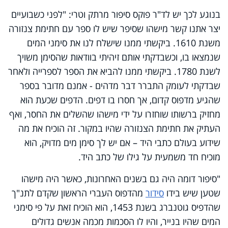
בנוגע לכך יש לד"ר פוקס סיפור מרתק וטרי: "לפני כשבועיים
יצר אתנו קשר מישהו שסיפר שיש לו ספר עם חתימת צנזורה
משנת 1610. ביקשתי ממנו שישלח לנו את סימני המים
שנמצאו בו, וכשבדקתי אותם זיהיתי בוודאות שהסימן משויך
לשנת 1780. ביקשתי ממנו להביא את הספר לספרייה ולאחר
שבדקתי לעומק התברר דבר מדהים - אמנם מדובר בספר
שהגיע מדפוס קדום, אך חסרו בו דפים. הדפים שכעת הוא
מחזיק ברשותו שוחזרו על ידי מישהו שהשלים את החסר, ואף
העתיק את חתימת הצנזורה שהיו במקור. זה הוכיח את מה
שידוע בעולם כתבי היד – אם יש לך סימן מים מדויק, הוא
מוכיח חד משמעית על גילו של כתב היד.
"סיפור דומה היה גם בשנים האחרונות, כאשר היה מישהו
שטען שיש בידו
סידור
מהדפוס העברי הראשון שקדם לתנ"ך
שהדפיס גוטנברג בשנת 1453, הוא הוכיח זאת על פי סימני
המים שהיו בנייר, והיו לו הסכמות מכמה אנשים גדולים