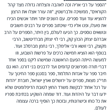
"הספר על רבי אריה זכה לאהבה והצלחה גדולה מצד קהל
הקוראים", ממשיכה וולברשטין, "וזה עורר אצלו את הרצון
להוציא עוד ועוד ספרים. עם השנים יותר ויותר אנשים הכירו
את פועלו, ופנו אליו כדי שיכתוב ספרים על רבנים חשובים
ונושאים נוספים. כך הגיעו לעולם, בין היתר, הספרים על הרב
אברהם יצחק הכהן קוק, רבי לוי יצחק מברדיטשוב, הרבי
מקוצק, רבי זושא ורבי אלימלך, רבי נחמן מברסלב ועוד.
בנוסף הוא הוציא חמישה כרכים על פרשות השבוע, וזו
למעשה הייתה הפעם הראשונה שמישהו ליקט בספר אחד
דברי תורה מפרשנים קדומים ועד לרבנים בני דורנו. הוא גם
חיבר ספר על אגדות התלמוד, ספר בסגנון ספר החינוך על
תרי"ג מצוות, ספרים על ירושלים וארץ ישראל, חוברת 'יהדות
על רגל אחת' לבקשת משרד החוץ לטובת הדיפלומטים שלא
ידעו דבר על היהדות ועוד. דוד שמחה השקיע בכתיבת ספריו
את כל כוחו וכישרונותיו, ובזכות כך הוסיף ברכה עצומה
לעולם.