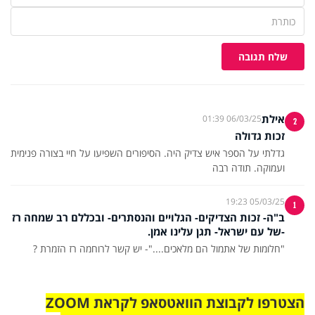
שלח תגובה
אילת
06/03/25 01:39
2
זכות גדולה
גדלתי על הספר איש צדיק היה. הסיפורים השפיעו על חיי בצורה פנימית
ועמוקה. תודה רבה
05/03/25 19:23
1
ב"ה- זכות הצדיקים- הגלויים והנסתרים- ובכללם רב שמחה רז
-של עם ישראל- תגן עלינו אמן.
"חלומות של אתמול הם מלאכים...."- יש קשר לרוחמה רז הזמרת ?
הצטרפו לקבוצת הוואטסאפ לקראת ZOOM