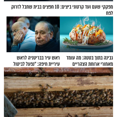
מפקקי שעם ועד קרטוני ביצים: 10 חפצים בבית שחבל לזרוק
לפח
גבינה בתוך בטטה: מה עומד
ראש עיר בבריטניה לראש
מאחורי ארוחת הצהריים
עיריית חיפה: ״נפעל לביטול
שכבשה את הרשת?
ברית הערים התאומות״