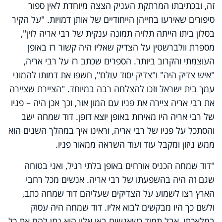
זה, ובכתיבתו המרתקת העניק הצצה מיוחדת לאין ספור
סיפורים שאירעו בחייהן הייחודיים של אותן דמויות. "על הקיר
בסלון ביתו הייתה תלויה תמונה ענקית של רבי אריה לוין",
מספרת וולברשטין על הצדיק שאליו היה קשור רז באופן
העוצמתי והקרוב ביותר. הספרים שכתב רז על רבי אריה,
"איש צדיק היה" ו"צדיק יסוד עולם", חשפו את דמותו להמוני
עמך בית ישראל וזכו להצלחה רבה במיוחד. "הציירת שציירה
את רבי אריה ציירה את פניו עם המון אור, וכך אכן היה – פניו
של רבי אריה היו מאירות באופן יוצא דופן. דוד שמחה ישב
והסתכל על פניו של רבי אריה, וראינו איך במהלך השנים הוא
ממש ניזון ומקבל עוד ועוד השראה ממאור פניו.
"דוד שמחה הכניס אורחים באופן בלתי רגיל, ואני בטוחה
שגם זה היה בהשפעתו של רבי אריה. אנשים מכל רחבי
הארץ רצו לשמוע על הצדיקים שעליהם דוד שמחה כתב,
ולשם כך היו מבקשים לבוא אליו. דוד שמחה היה עסוק
במלאכתו, אבל תמיד כשאנשים באו אליו הוא נתן להם את כל