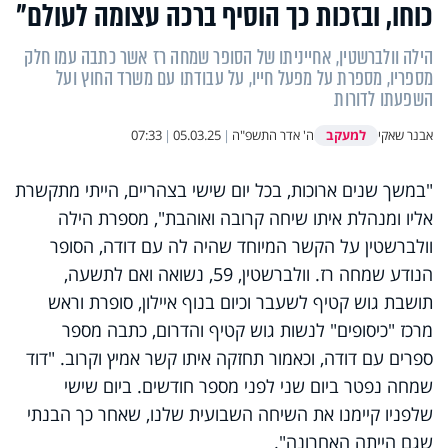
כוחו, ובזכות כך הוסיף ברכה עצומה לעולם"
הילה וולברשטין, אחייניתו של הסופר שמחה רז אשר כתבה עמו חלק
מספריו, מספרת על מפעל חייו, על עבודתו עם משרד החוץ ועל
השפעתו לדורות
למעקב
אבנר שאקי
ה' אדר התשפ"ה
|
05.03.25
|
07:33
"במשך שנים ארוכות, בכל יום שישי בצהריים, הייתי מתקשרת
אליו ומנהלת איתו שיחה קרובה ואוהבת", מספרת הילה
וולברשטין על הקשר המיוחד שהיה לה עם דודה, הסופר
הנודע שמחה רז. וולברשטין, 59, נשואה ואם לתשעה,
תושבת גוש קטיף לשעבר וכיום בנוף איילון, סופרת וראש
מרכז "כיסופים" לנשות גוש קטיף והדרום, כתבה מספר
ספרים עם דודה, וכאמור תחזקה איתו קשר אמיץ וקרוב. "דוד
שמחה נפטר ביום שני לפני מספר חודשים. ביום שישי
שלפניו קיימנו את השיחה השבועית שלנו, שאחר כך הבנתי
שגם הייתה האחרונה".