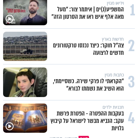
תכני הידברות
מזוזות, ציציות וספרים מחזקים:
המיזם שיביא שמירה רוחנית לאלפי
חיילי צה"ל
תכני הידברות
לזיווגים, שלום בית וישועות: המשדר
העולמי של ט"ו באב
תכני הידברות
אחי, מחכים רק לך: יום התפילין
העולמי מגיע לתל אביב
תכני הידברות
מה הסיכוי להתחתן בגיל 37? הפעולה
שסיימה עשור של אכזבות והובילה
לחופה