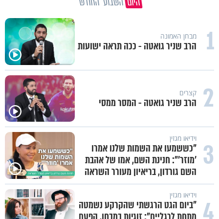
היום
השבוע
החודש
וידיאו מגזין
"שאלתי את אמא שלי 'אני יהודייה?'":
קטרין נמני על מסע ההתחזקות
המרגש
וידיאו מגזין
פגיעה עצמית וחרדות – איך מכילים
את זה? זוגיות במבחן, הפעם עם
יהודית ואלתר כהן
זוגיות ונישואין
ערוץ הידברות לצפייה ישירה - שידור
חי
וידיאו מגזין