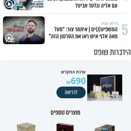
"ניסו לחטוף אותי פעמיים": מוטי
כהנא בריאיון נוקב
וידיאו מגזין
קוד פתוח | דניאל ברגר: "ה-7
באוקטובר גרם לי לחפש תשובות"
הידברות שופס
ערכת המקדש
690
לרכישה
מוצרים נוספים