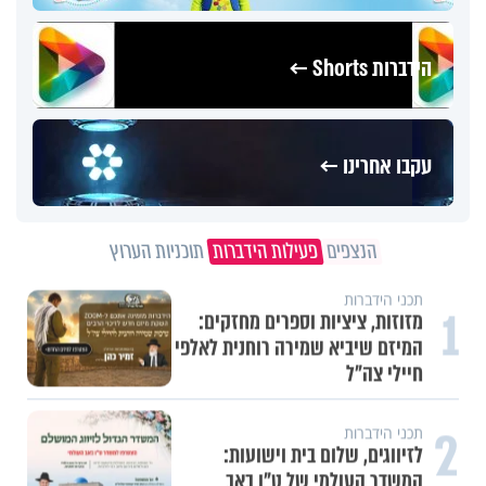
הידברות Shorts ←
עקבו אחרינו ←
הנצפים
פעילות הידברות
תוכניות הערוץ
תכני הידברות
1
מזוזות, ציציות וספרים מחזקים:
המיזם שיביא שמירה רוחנית לאלפי
חיילי צה"ל
2
תכני הידברות
לזיווגים, שלום בית וישועות:
המשדר העולמי של ט"ו באב