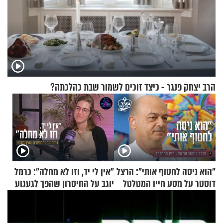
הרב יצחק פנגר - כיצד זוכים לשמור שבת כהלכתה?
"הוא ניסה לחטוף אותי": הרצל
"אין לי יד, וזו לא מחלה": כרמל
דוסטר על מסע חייו המטלטל
יוגב על החיסרון שהפך לגעגוע