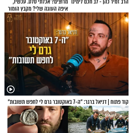
הרב זמיר כהן - לב חכם לימינו
מרוצים? אכלתי סלט. עכשיו,
איפה העוגה שלי? מקבץ הומור
כייפי מספר 1
קוד פתוח | דניאל ברגר: "ה-7 באוקטובר גרם לי לחפש תשובות"