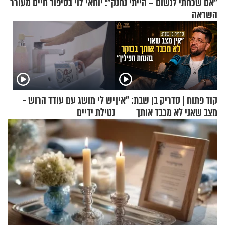
"אם שכחתי לנשום – הייתי נחנק": יוחאי לוי בסיפור חיים מעורר
השראה
קוד פתוח | סדריק בן שבת: "אין
יש לי מושג עם עודד הרוש -
מצב שאני לא מכבד אותך
נטילת ידיים
בבוקר בהנחת תפילין"