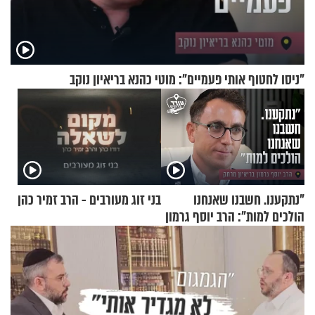
"ניסו לחטוף אותי פעמיים": מוטי כהנא בריאיון נוקב
"נתקענו. חשבנו שאנחנו
בני זוג מעורבים - הרב זמיר כהן
הולכים למות": הרב יוסף גרמון
בריאיון מרתק