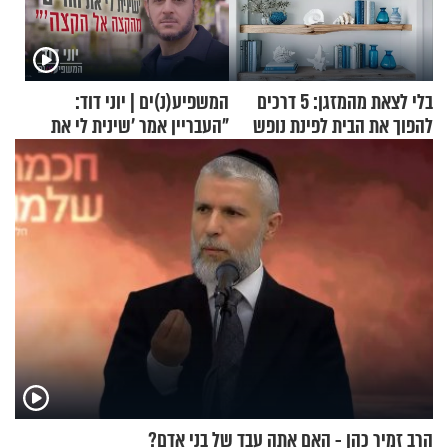
בלי לצאת מהמזגן: 5 דרכים
המשפיע(נ)ים | יוני דוד:
להפוך את הבית לפינת נופש
"העבריין אמר 'שינית לי את
מעוצבת
החיים מהקצה אל הקצה'"
הרב זמיר כהן - האם אתה עבד של בני אדם?