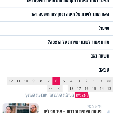
נטילה לאחר נגיעה במקומות המכוסים בתשעה באב
האם מותר לשבת על מיטה בזמן צום תשעה באב
שיעול
מדוע אסור לשבת ישירות על הרצפה?
תשעה באב
ט באב
12
11
10
9
8
7
6
5
4
3
2
1
<
<<
>>
>
...
18
17
16
15
14
13
הנצפים
פעילות הידברות
תוכניות הערוץ
וידיאו מגזין
פגיעה עצמית וחרדות – איך מכילים