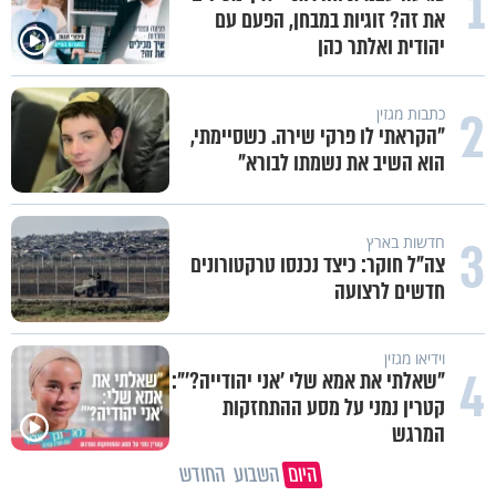
1
את זה? זוגיות במבחן, הפעם עם
יהודית ואלתר כהן
2
כתבות מגזין
"הקראתי לו פרקי שירה. כשסיימתי,
הוא השיב את נשמתו לבורא"
3
חדשות בארץ
צה"ל חוקר: כיצד נכנסו טרקטורונים
חדשים לרצועה
וידיאו מגזין
4
"שאלתי את אמא שלי 'אני יהודייה?'":
קטרין נמני על מסע ההתחזקות
המרגש
היום
השבוע
החודש