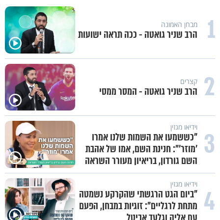
1
מבחן האמונה
הרב שניר גואטה - ככה תראה ישועות
2
קצרים
הרב שניר גואטה - המסר ממסי
וידיאו מגזין
3
"כששמעו את השמות שלנו אמרו
'מוזר'": חנינת השם, אמו של אהבת
השם גורדון, בריאיון מעורר השראה
וידיאו מגזין
4
"ביום הגט הרגשתי שהקרקע נשמטה
מתחת לרגליים": זוגיות במבחן, הפעם
עם אליה וגלעד אביטל