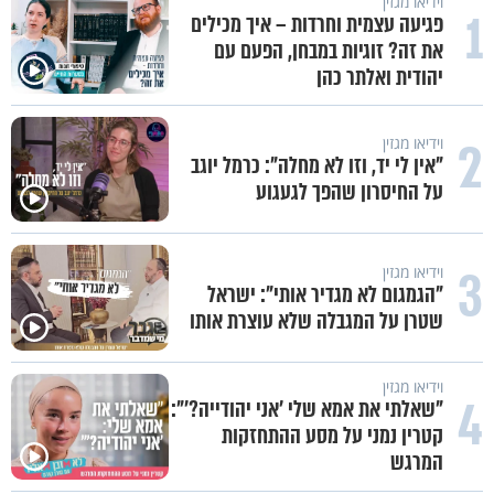
וידיאו מגזין
1
פגיעה עצמית וחרדות – איך מכילים
את זה? זוגיות במבחן, הפעם עם
יהודית ואלתר כהן
2
וידיאו מגזין
"אין לי יד, וזו לא מחלה": כרמל יוגב
על החיסרון שהפך לגעגוע
3
וידיאו מגזין
"הגמגום לא מגדיר אותי": ישראל
שטרן על המגבלה שלא עוצרת אותו
וידיאו מגזין
4
"שאלתי את אמא שלי 'אני יהודייה?'":
קטרין נמני על מסע ההתחזקות
המרגש