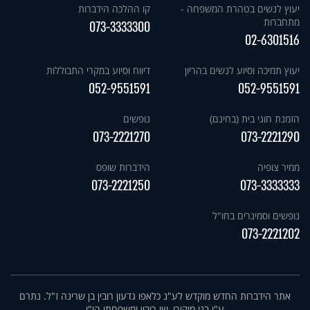
יעוץ לנשים בטהרת המשפחה -
קו ההלכה הידברות
מתחברות
073-3333300
02-6301516
יעוץ תמיכה וסיוע לנשים בהריון
דיווח וסיוע במקרי התבוללות
052-9551591
052-9551591
הזמנת חוגי בית (בחינם)
נופשים
073-2221270
073-2221290
ממיר צופיה
הידברות שופס
073-2221250
073-3333333
נופשים וסמינרים בחו"ל
073-2221202
אתר הידברות החדש מוקדש לע"נ כלאפו גדעון רובין בן שרינה ז"ל. נתרם
ע"י בנו מוקירו, שי רובין ומשפחתו הי"ו