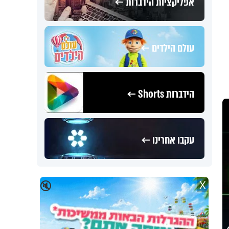
אפליקציות הידברות ←
עולם הילדים ←
הידברות Shorts ←
עקבו אחרינו ←
X
🔇