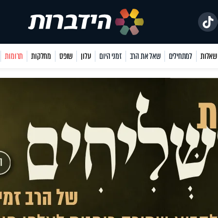
למתחילים
שאל את הרב
זמני היום
עלון
שופס
מחלקות
תרומות