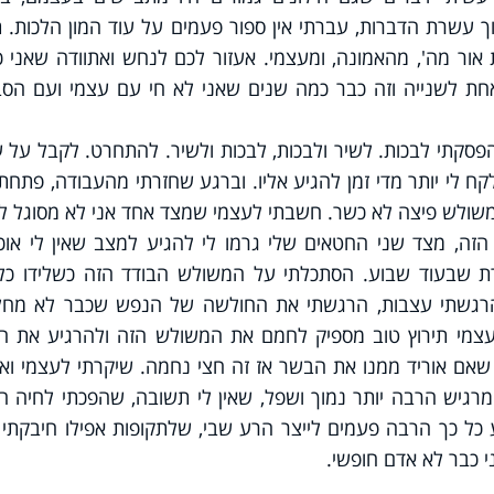
פעמים על 7 דברות מתוך עשרת הדברות, עברתי אין ספור פעמים על עוד המון הלכות.
 אור מה', מהאמונה, ומעצמי. אעזור לכם לנחש ואתוודה שאני 
חת לשנייה וזה כבר כמה שנים שאני לא חי עם עצמי ועם הסב
ילים אחרי 12 שנה. לא הפסקתי לבכות. לשיר ולבכות, לבכות ולשיר. להתחרט. לקבל על
ח לי יותר מדי זמן להגיע אליו. וברגע שחזרתי מהעבודה, פתחת
משולש פיצה לא כשר. חשבתי לעצמי שמצד אחד אני לא מסוגל ל
זה, מצד שני החטאים שלי גרמו לי להגיע למצב שאין לי אוכל
רת שבעוד שבוע. הסתכלתי על המשולש הבודד הזה כשלידו כל
היה לימון ו2 בטריות. הרגשתי עצבות, הרגשתי את החולשה של הנפש שכבר לא מ
צמי תירוץ טוב מספיק לחמם את המשולש הזה ולהרגיע את ה
אם אוריד ממנו את הבשר אז זה חצי נחמה. שיקרתי לעצמי ואכ
מרגיש הרבה יותר נמוך ושפל, שאין לי תשובה, שהפכתי לחיה 
כל כך הרבה פעמים לייצר הרע שבי, שלתקופות אפילו חיבקתי 
י כבר לא אדם חופשי.