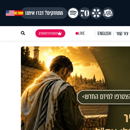
מתחזקים? דברו איתנו
צור קשר
ENGLISH
LIVE
הצטרפו למועדון