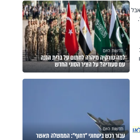
אבל
.
חדשות היום
למה טורקיה מיהרה לחתום על ברית הגנה
עם סעודיה? על הציר הסוני החדש
חדשות היום
או
עבור רכש ביטחוני "דחוף": הממשלה תאשר