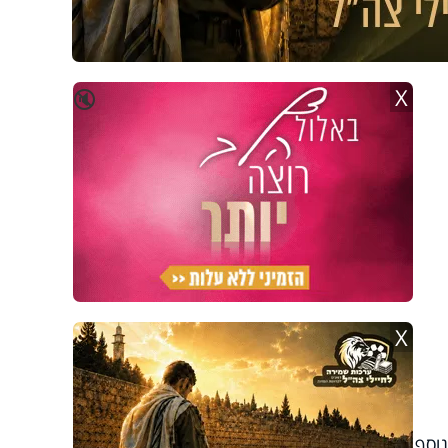
X
🔇
X
וסף