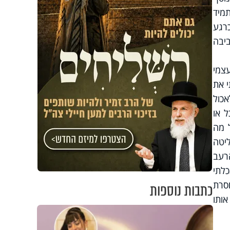
 תמיד
כרגע
יבה
 עצמי
י את
אכול
 או
 מה
חליטה
רעב
לתי
חסרת
כתבות נוספות
אותו