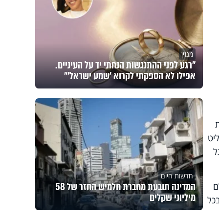
מגזין
"רגע לפני ההתנגשות הנחתי יד על העיניים.
אפילו לא הספקתי לקרוא 'שמע ישראל'"
יט
ל
חדשות היום
המדינה תובעת מחברת חלמיש החזר של 58
ם
מיליוני שקלים
כל