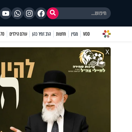
VOD
מגזין
חדשות
הרב זמיר כהן
עולם הילדים
70 שאלות
X