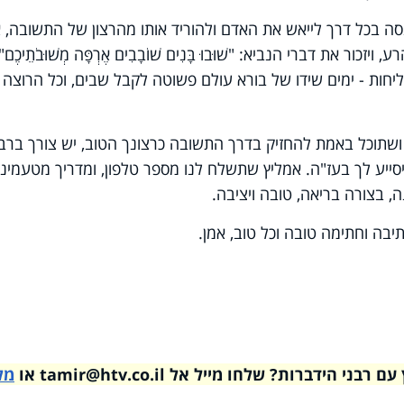
מנסה בכל דרך לייאש את האדם ולהוריד אותו מהרצון של התשובה, 
ור את דברי הנביא: "שׁוּבוּ בָּנִים שׁוֹבָבִים אֶרְפָּה מְשׁוּבֹתֵיכֶם"
ליחות - ימים שידו של בורא עולם פשוטה לקבל שבים, וכל הרוצה
 ושתוכל באמת להחזיק בדרך התשובה כרצונך הטוב, יש צורך ברב
ויסייע לך בעז"ה. אמליץ שתשלח לנו מספר טלפון, ומדריך מטעמינו
ה, בצורה בריאה, טובה ויציבה.
בה וחתימה טובה וכל טוב, אמן.
דברות? שלחו מייל אל tamir@htv.co.il או
מל