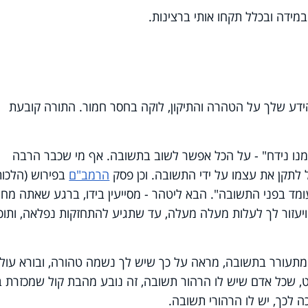
מידה ובכלל תקחו אותי ברצינות.
הידע שלך על הטהרה והתיקון, לוקה בחסר חמור. התורה קובעת
ח ממנו נידח" - על הכל אפשר לשוב בתשובה. אף מי שכבר הרבה
ול לתקן את עצמו על ידי התשובה. וכן פסק
הרמב"ם
בפירוש (הלכות
ומד בפני התשובה". הבא ליטהר - מסייעין בידו, ברגע שאתה מחל
ך ויעזור לך לעלות מעלה מעלה, עד שתגיע להתחזקות נפלאה, ותוכ
מתעורר בתשובה, מראה על כך שיש לך נשמה טהורה, ובורא עול
, שכל אדם שיש לו הרהור תשובה, זה נובע מהבת קול שמכזרת ב
כה לכך, יש לו הרהורי תשובה.