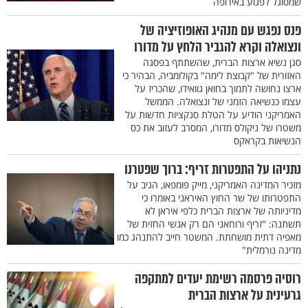
שמסוגל לפגוע באירופה
פנס נפגש עם מנהיג האופוזיציה של
ונצואלה וקרא להגביר הלחץ על מדורו
סגן נשיא ארצות הברית, שהשתתף בפסגה
האזורית של "קבוצת לימה" בקולומביה, הבהיר כי
ארצו נחושה לתמוך בחואן גוואידו, שהכריז על
עצמו כנשיאה הזמני של ונצואלה. הממשל
האמריקני הודיע על הטלת סנקציות חדשות על
משטרו של ניקולס מדורו, המסרב לעזוב את כס
הנשיאות בקראקס
נתניהו על התפטרות זריף: ברוך שפטרנו
מזכיר המדינה האמריקני, מייק פומפאו, הגיב על
התפטרותו של שר החוץ האיראני באומרו כי
מדיניותה של ארצות הברית כלפי איראן לא
תשתנה: "זריף ורוחאני הם רק אנשי החזית של
מאפיה דתית מושחתת. המשטר חייב להתנהג כמו
מדינה נורמלית"
רוסיה פרסמה רשימת יעדים למתקפה
גרעינית על ארצות הברית