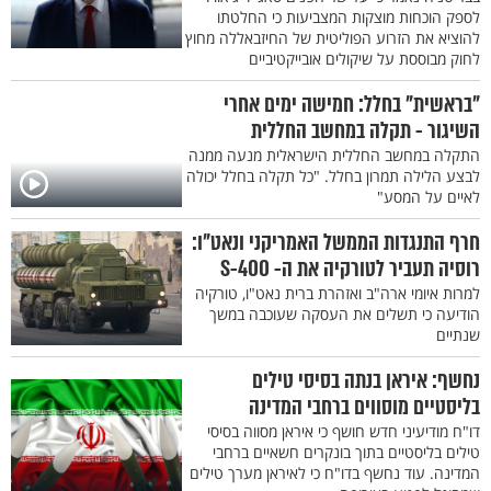
לספק הוכחות מוצקות המצביעות כי החלטתו
להוציא את הזרוע הפוליטית של החיזבאללה מחוץ
לחוק מבוססת על שיקולים אובייקטיביים
"בראשית" בחלל: חמישה ימים אחרי
השיגור - תקלה במחשב החללית
התקלה במחשב החללית הישראלית מנעה ממנה
לבצע הלילה תמרון בחלל. "כל תקלה בחלל יכולה
לאיים על המסע"
חרף התנגדות הממשל האמריקני ונאט"ו:
רוסיה תעביר לטורקיה את ה- S-400
למרות איומי ארה"ב ואזהרת ברית נאט"ו, טורקיה
הודיעה כי תשלים את העסקה שעוכבה במשך
שנתיים
נחשף: איראן בנתה בסיסי טילים
בליסטיים מוסווים ברחבי המדינה
דו"ח מודיעיני חדש חושף כי איראן מסווה בסיסי
טילים בליסטיים בתוך בונקרים חשאיים ברחבי
המדינה. עוד נחשף בדו"ח כי לאיראן מערך טילים