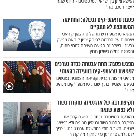
המשא ומתן בין ישראל לפלסטינים - הייתי שמח
לייצר הסכם כזה"
פסגת טראמפ-קים נכשלה: החתימה
המשותפת לא תתקיים
הנשיא טראמפ דרש מהשליט הצפון קוריאני
שיחתום על הסכמה לפירוק צפון קוריאה מנשק
גרעיני. בשלב זה הגיעה השיחה למבוי סתום,
והפסגה נחלה כישלון חרוץ
מפגש פסגה: תחת אבטחה כבדה נערכים
לפגישת טראמפ-קים בוועידה בהאונוי
מנהיגי ארצות הברית וקוריאה הצפונית נפגשים
בפעם השנייה בתוך שנה. טראמפ: "קים מנהיג
אדיר"
תקיפת רבה של ארגנטינה נחקרת כשוד
ולא כפשע שנאה
בהודעת המשטרה נכתב כי היא חוקרת את
המקרה החמור כשוד וכניסיון חטיפה ולא כפשע
שנאה. השר היהודי בממשלת ארגנטינה: "צריך
לתת למשטרה זמן כדי לחקור מה קרה"