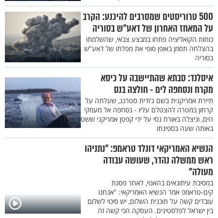
500 טרוריסטים שמסרבים להיכנע: הקרב
על המאחז האחרון של דאע"ש בסוריה
כוחות הקואליציה פתחו במבצע צבאי, שהשלמתו
בהצלחה תסמן באופן סופי את מפלתו של דאע"ש
בסוריה
איסלנד: סבתא שהתיישבה על כיסא
מקרח ונסחפה לים - חולצה בנס
תיירת אמריקנית בשם ג'ודית סטרנג, שעלתה על
קרחון במטרה להצטלם עליו - נסחפה אל מעמקי
הים, וניצלה באורח נסי על ידי קפטן אמריקני ששט
באותה שעה בספינתו
הנשיא האמריקאי דונלד טראמפ: "נתניהו
ראש ממשלה נהדר, שעושה עבודה
מעולה"
במסיבת עיתונאים בהאנוי, לאחר פסגת
קים-טראמפ אמר הנשיא האמריקאי: "אנחנו
עובדים קשה על תוכנית השלום, יש סיכוי לשלום
בין ישראל לפלסטינים. העסקה הכי קשה זה