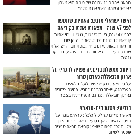
רוחאני אמר כי "ניצחונה של סוריה הוא ניצחון
לאיראן ולאומה האסלאמית כולה"
הישג ישראלי מרגש: האחיות שננטשו
לפני 47 שנה - מצאו זו את זו בקוריאה
לפני 47 שנה, בעודן פעוטות, ננטשו שתי אחיות
קוריאניות בתחנת רכבת. לאחרונה הן שבו
והתאחדו באותו מקום בדיוק, בזכות חברה ישראלית
שחרטה על דגלה איתור קרובים באמצעות בדיקה
גנטית
דיווח: ממשלת בריטניה צפויה להכריז על
ארגון חזבאללה כארגון טרור
על פי הצעת חוק שצפויה לעלות לאישור
הפרלמנט, ייאסר במדינה להביע תמיכה ציבורית
בארגון חזבאללה, כמו גם הנפת דגליו בציבור
ברביעי: פסגת קים-טראמפ
מאיש הטילים עד לטיל כלכלי: טראמפ בונה על
הפסגה השנייה אך בפועל נראה שבבית הלבן
מקווים לכל הפחות שצפון קוריאה תראה סימנים
שפניה לשלום