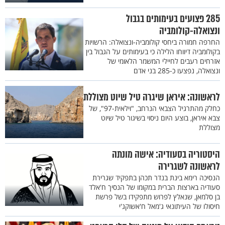
285 פצועים בעימותים בגבול
ונצואלה-קולומביה
החרפה חמורה ביחסי קולומביה-ונצואלה: הרשויות
בקולומביה דיווחו הלילה כי בעימותים על הגבול בין
אזרחים רעבים לחיילי המשמר הלאומי של
ונצואלה, נפצעו כ-285 בני אדם
לראשונה: איראן שיגרה טיל שיוט מצוללת
כחלק מהתרגיל הצבאי הנרחב, "וילאית-97", של
צבא איראן, בוצע היום ניסוי בשיגור טיל שיוט
מצוללת
היסטוריה בסעודיה: אישה מונתה
לראשונה לשגרירה
הנסיכה רימא בינת בנדר תכהן בתפקיד שגרירת
סעודיה בארצות הברית במקומו של הנסיך ח'אלד
בן סלמאן, שנאלץ לפרוש מתפקידו בשל פרשת
חיסולו של העיתונאי ג'מאל ח'אשוקג'י