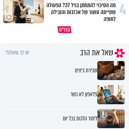
4
מה הסיכוי להתחתן בגיל 37? הפעולה
שסיימה עשור של אכזבות והובילה
לחופה
לפעמים המערכת מפספסת את הלב
מותר לנשוף על בוטנים כדי להעי
קצרים
של הילדים שלנו
את הקליפות בשבת? 🥜
שאל את הרב
יש לך שאלה?
שבירת ביצים
פלאפון לא כשר
לימוד הלכות בכל יום