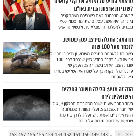
טראמפ הודיע על מינויה של קלי קראפט
לשגרירת ארצות הברית באו"ם
קראפט, המכהנת כעת כשגרירה האמריקנית
בקנדה, היא אשת עסקים שתרמה סכומי כסף
נכבדים למפלגה הרפובליקנית ולנשיא טראמפ
תדהמה: התגלה מין צב ענק שנחשב
לנכחד מעל 100 שנה
בשמורת גלאפגוס התגלה השבוע זן נדיר ביותר של
צב שנחשב בקרב המדע כמין שנכחד לפני 100
שנה. הצב, הידוע בשמו "הצב הענק של
פרננדינה", נקרא כך על שם האי השלישי בגודלו
באיי גלאפגוס
הנה זה מגיע: הלילה תשוגר החללית
הישראלית לירח
בעוד מספר שעות ישוגר מפלורידה הפלקון 9, טיל
של חברת SpaceX, ועליו גאוות הטכנולוגיה
הישראלית "בראשית", שתפליג לדרך בת כמה
שבועות שבסופה תנחת על הירח
158
157
156
155
154
153
152
151
150
149
148
...
<
<<