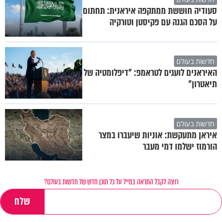
סעודיה חוששת ממתקפה איראנית: תחתום
על הסכם הגנה עם פקיסטן וטורקיה
חדשות בעולם
האיראנים לועגים לטראמפ: "דיפלומטיה של
תיאטרון"
חדשות בעולם
איראן מתעקשת: אוניות שיעברו במצר
הורמוז ישלמו דמי מעבר
רוצה לקבל התראה במייל על כל תוכן חדש של חדשות בעולם?