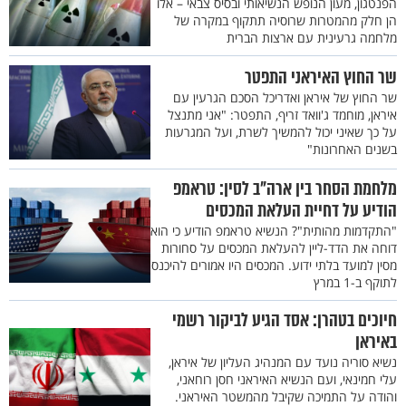
הפנטגון, מעון הנופש הנשיאותי ובסיס צבאי – אלו
הן חלק מהמטרות שרוסיה תתקוף במקרה של
מלחמה גרעינית עם ארצות הברית
שר החוץ האיראני התפטר
שר החוץ של איראן ואדריכל הסכם הגרעין עם
איראן, מוחמד ג'וואד זריף, התפטר: "אני מתנצל
על כך שאיני יכול להמשיך לשרת, ועל המגרעות
בשנים האחרונות"
מלחמת הסחר בין ארה"ב לסין: טראמפ
הודיע על דחיית העלאת המכסים
"התקדמות מהותית"? הנשיא טראמפ הודיע כי הוא
דוחה את הדד-ליין להעלאת המכסים על סחורות
מסין למועד בלתי ידוע. המכסים היו אמורים להיכנס
לתוקף ב-1 במרץ
חיוכים בטהרן: אסד הגיע לביקור רשמי
באיראן
נשיא סוריה נועד עם המנהיג העליון של איראן,
עלי חמינאי, ועם הנשיא האיראני חסן רוחאני,
והודה על התמיכה שקיבל מהמשטר האיראני.