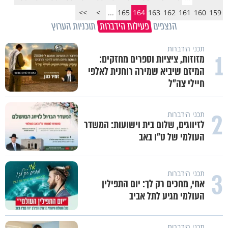
>>
>
...
165
164
163
162
161
160
159
הנצפים
פעילות הידברות
תוכניות הערוץ
תכני הידברות
1
מזוזות, ציציות וספרים מחזקים:
המיזם שיביא שמירה רוחנית לאלפי
חיילי צה"ל
2
תכני הידברות
לזיווגים, שלום בית וישועות: המשדר
העולמי של ט"ו באב
3
תכני הידברות
אחי, מחכים רק לך: יום התפילין
העולמי מגיע לתל אביב
תכני הידברות