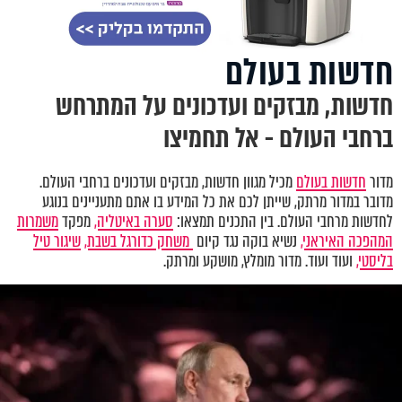
חדשות בעולם
חדשות, מבזקים ועדכונים על המתרחש
ברחבי העולם - אל תחמיצו
מדור
חדשות בעולם
מכיל מגוון חדשות, מבזקים ועדכונים ברחבי העולם.
מדובר במדור מרתק, שייתן לכם את כל המידע בו אתם מתעניינים בנוגע
לחדשות מרחבי העולם. בין התכנים תמצאו:
סערה באיטליה,
מפקד
משמרות
המהפכה האיראני,
נשיא בוקה נגד קיום
משחק כדורגל בשבת,
שיגור טיל
בליסטי,
ועוד ועוד. מדור מומלץ, מושקע ומרתק.