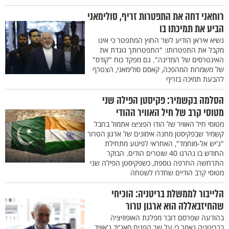
רוחאני דחה את התפטרות זריף, סולימאני
הביע את תמיכתו בו
נשיא איראן הודיע לשר החוץ המתפטר כי אינו
מקבל את התפטרותו: "התפטרותך נוגדת את
האינטרסים של המדינה". גם מפקד כוח "קודס"
של משמרות המהפכה, קאסם סולימאני, הצטרף
להבעת תמיכה בזריף
הסלמה בקשמיר: פקיסטן הפילה שני
מטוסי קרב של חיל האוויר ההודי
מטוסי חיל האוויר של הודו הפציצו אתמול בחבל
קשמיר שבפקיסטן מחנה אימונים של ארגון הטרור
"ג'יש אל-מוחמד", האחראי לפיגוע מתחילת
החודש בו נהרגו 40 שוטרים הודים. הבוקר
התרחשה החרפה נוספת, כשפקיסטן הפילה שני
מטוסי קרב הודיים שחדרו לשטחה
הלייבור לממשלת בריטניה: הוכיחי
שהחיזבאללה הוא ארגון טרור
בהודעה שפרסם דובר מפלגת האופוזיציה
בבריטניה נאמר כי על שר הפנים סאג'יד ג'אוויד