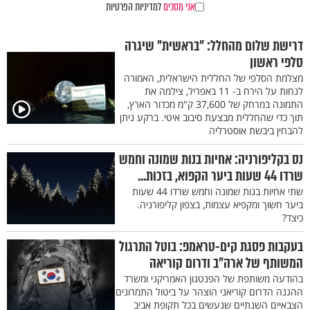
אני מסכים
למדיניות הפרטיות
דרישת שלום מהחלל: "בראשית" שיגרה
סלפי ראשון
מצלמת הסלפי של החללית הישראלית, האמורה
לנחות על הירח ב- 11 באפריל, צילמה את
התמונה במרחק של 37,600 ק"מ מכדור הארץ,
תוך כדי שהחללית מבצעת סיבוב איטי. ברקע ניתן
להבחין ביבשת אוסטרליה
נס בקליפורניה: אחיות בנות שמונה וחמש
שרדו 44 שעות ביער הקפוא, בזכות...
שתי אחיות בנות שמונה וחמש שרדו 44 שעות
ביער חשוך ומקפיא עצמות, בצפון קליפורניה.
כיצד?
בעקבות פסגת קים-טראמפ: בוטל התרגול
המשותף של ארה"ב ודרום קוריאה
בהודעה משותפת של הפנטגון האמריקני ומשרד
ההגנה הדרום קוריאני הוצהר על ביטול התמרונים
הצבאיים השנתיים שנעשים בכל תקופת אביב