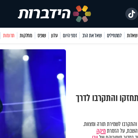
למתחילים
שאל את הרב
זמני היום
עלון
שופס
מחלקות
תרומות
חזקו והתקרבו לדרך
התקרבו לשמירת תורה ומצוות.
השבת, על הזמרת
מיקה
ד במדור סיפוריהם של
ערן