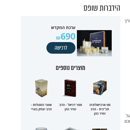
הידברות שופס
יך
ערכת המקדש
690
לרכישה
מוצרים נוספים
סט ארכיאולוגיה
ספר דניאל - הרב
אוצר הסגולות -
תנ"כית - הרב
זמיר כהן
הרב יצחק בצרי
זמיר כהן
על
כם