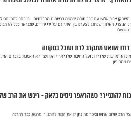
אלווין: "זו צריכה להיות נורת אזהרה לכולנו. תזכרו מי
 השחקן אביב אלוש עם דבר תורה יפהפה ברשתות החברתיות - בו בחר להתייחס ל
הנוצרי, האלווין, שנחגג לצערנו בין היתר גם על ידי יהודים, שכנראה כלל לא מבינ
הזו שלו
ודו אוואט מתקרב לדת וטובל במקווה
את ההתקרבות שלו לדת ועל החיבור שלו לאר"י הקדוש: "לא האמנתי בדברים האל
 מההיגיון
כוח להתגייר? כשהראפר ניסים בלאק - ריגש את הרב של
 הרב שלום ארוש וסיפר מה נתן לו את הכוח להתגייר. מרגש, כבר אמרנו?