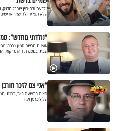
שמיים ברשת
"לדעת ולהאמין שהכל מדויק, ו
שלא תצליחו להישאר אדישים 
"נולדתי מחדש": סמי
אושיית הרשת סמיון גרפמן מ
שבת. במסגרת ההתחזקות, הוא
"אני צם לזכר חורבן
הצום בתשעה באב, ברכת 'הטוב
של ליברמן ועוד