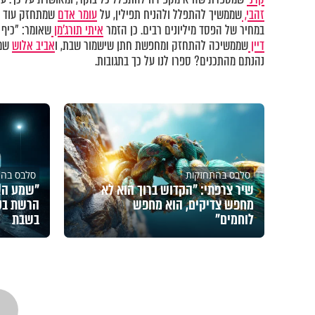
זהבי,
שממשיך להתפלל ולהניח תפילין, על
עומר אדם
שמתחזק עוד וע
במחיר של הפסד מיליונים רבים. כן הזמר
איתי תורג'מן
שאומר: "כיף 
דיין
שממשיכה להתחזק ומחפשת חתן שישמור שבת, ו
אביב אלוש
שמפ
נהנתם מהתכנים? ספרו לנו על כך בתגובות.
סלבס בהתחזקות
סלבס בהת
שיר צרפתי: "הקדוש ברוך הוא לא
"שמע הש
מחפש צדיקים, הוא מחפש
הרשת בס
לוחמים"
בשבת