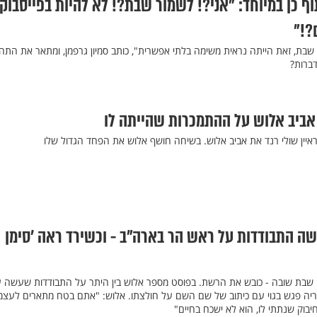
 כן במיוחד: "אני?! לשמור שבת?! לא להיות בפייסבוק
?!"
ת, זאת הייתה נראית משימה בלתי אפשרית", כותב סמיון גרפמן, ומתאר את התהל
ברות?
 אביב אלוש על ההתמכרות שהייתה לו
ראיין שולי רנד את אביב אלוש. בשיחה חושף אלוש את הפחד הגדול שלו
ה התבודדות על ראש הר בארה"ב - וכשירד ראה 'סימן
 שבת שובה - כובש את הרשת. בפוסט מספר אלוש בין היתר על התבודדות שעשה 
יה פגש בגוי עם כיתוב של שם השם על חולצתו. אלוש: "אתם בטח מתארים לעצמ
יבוק שנתתי לו, הוא לא ישכח בחיים"