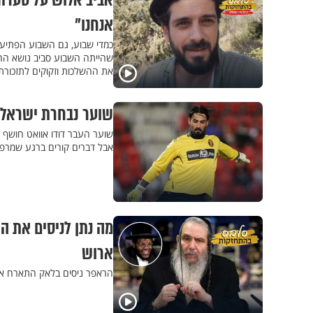
אביב אלוש על סערת ה
אנחנו"
כמדי שבוע, גם השבוע הפתיע
שהייתה השבוע סביב נושא החג 
את ההשלכות וזקוקים לתזכורת 
שוער נבחרת ישראל ד
שוער העבר דודו אוואט חושף 
אבל דברים קורים ברגע שמרפים
מה נתן לניסים את ה
ארוש
הראפר ניסים בלאק התארח אצל