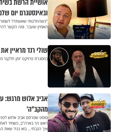
אושיית הרשת בשיתוף
ובאינסטגרם יום שלם
"כשהחלטתי שאשתדל לשמור שב
האמיץ שעבר. ומה הקשר להיד
שולי רנד מראיין את
במסגרת פרויקט 'ותן חלקנו' מ
אביב אלוש מרגש: עש
מהקב"ה'
פוסט שפרסם אביב אלוש לפני
ראש הר בארה"ב, כשמיד לאחר
איך הגבתי... בוא נגיד שאת הח