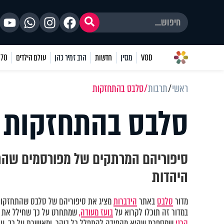
VOD
מגזין
חדשות
הרב זמיר כהן
עולם הילדים
70 שאלות
ראשי
תרבות
סלבס בהתחזקות
סלבס בהתחזקות
סיפוריהם המרתקים של מפורסמים שהת
היהדות
מדור
סלבס
באתר
הידברות
מציג את סיפוריהם של סלבס שהתחזקו ו
במדור זה תוכלו לקרוא על
בועז מעודה,
שמתחרט על כך שחילל את 
קרני
שמספרת שהיא מקפידה להתפלל כל בוקר, ומאושרת על כך. עו