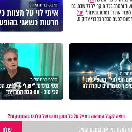
סלבס בהתחזקות
וד ומסרב בכל תוקף לחלל שבת, גם
איתי לוי על מצוות כי
לעבוד את ה' במוסר ומידות",
יובל
עם לפעם מבקר בקברי צדיקים.
חרטות כשאני בהופע
חזקות
ם תפילתי": משפיענית
סלבס בהתחזקות
יפור נס מדהים שקרה לה
ננסי ברנדס: "יש לי 4 ילד
הכי טוב - עם הבת החרדית"
רוצה לקבל התראה במייל על כל תוכן חדש של סלבס בהתחזקות?