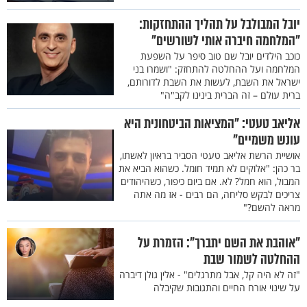
יובל המבולבל על תהליך ההתחזקות:
"המלחמה חיברה אותי לשורשים"
כוכב הילדים יובל שם טוב סיפר על השפעת
המלחמה ועל ההחלטה להתחזק: "ושמרו בני
ישראל את השבת, לעשות את השבת לדורותם,
ברית עולם – זה הברית בינינו לקב"ה"
אליאב טעטי: "המציאות הביטחונית היא
עונש משמיים"
אושיית הרשת אליאב טעטי הסביר בראיון לאשתו,
בר כהן: "אלוקים לא תמיד חומל. כשהוא הביא את
המבול, הוא חמל? לא. אם ביום כיפור, כשהיהודים
צריכים לבקש סליחה, הם רבים - אז מה אתה
מראה להשם?"
"אוהבת את השם יתברך": הזמרת על
ההחלטה לשמור שבת
"זה לא היה קל, אבל מתרגלים" - אלין גולן דיברה
על שינוי אורח החיים והתגובות שקיבלה