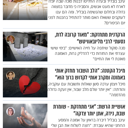
עינב בובליל ובעלה החליטו לבנות סוכה שבה יוכלו
לארח לא מעט אנשים, והסבירו כי מדובר במצווה
גדולה ובחלום שהגשימה בובליל. ומה הם ענו
לעוקבים ששאלו האם מותר להתחיל בהכנות לפני
יום הכיפורים?
הרקדנית מתחזקת: "מאוד קרובה לדת,
נסעתי לרבי מליובאוויטש"
סנה סוקול שיתפה על חייה האישיים: "בימי שישי
עצרתי את החזרות כדי להדליק נרות, האמונה
מאזנת לי את החיים"
מיכל הקטנה: "הלב השבור מחזק אותי
באמונה ומקרב אותי לקדוש ברוך הוא"
מיכל ויצמן ערכה סשן שאלות ותשובות עם עוקביה,
והודתה: "אין יותר שלם מלב שבור, אין זעקה גדולה
מהדממה"
אושיית הרשת: "אני מתחזקת - שומרת
שבת, נידה, אתן יותר צדקה"
עינב בובליל דיברה בראיון על אמונה והמסע
הרוחני שהיא עוברת: "רוצה לשלוח את הבן שלי