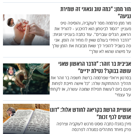
מור ממן: "כמה טוב וגאוני זה שמירת
נגיעה"
מור ממן פרסמה מסר לעוקביה, והוסיפה טיפ
מעניין: "הסוד לביטחון הוא להיכנע - להוריד את
הראש, הגלים עוברים". עוד כתבה בענייני זוגיות:
"הדבר היחידי בעולם שאין לו מחיר זה הזמן. אני
פה בשביל להזכיר לך שאת מבזבזת את הזמן שלך
על מישהו שהוא לא שלך"
אביבית בר זוהר: "הדבר הראשון שאני
עושה בבוקר? נטילת ידיים"
בסרטון ויראלי שפרסמה ברשת חשפה בר זוהר את
תהליך ההתחזקות שלה: "כל אישה חייבת לפחות
פעם ביום לעשות תפילת שמונה עשרה, אז לקחתי
על עצמי"
אושיית הרשת בקריאה לחודש אלול: "דונו
אנשים לכף זכות"
מירן בוזגלו כתבה פוסט מרגש לעוקביה וצירפה
פרק מיוחד מתהלים כסגולה לפרנסה