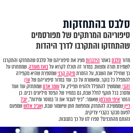
סלבס בהתחזקות
סיפוריהם המרתקים של מפורסמים
שהתחזקו והתקרבו לדרך היהדות
מדור
סלבס
באתר
הידברות
מציג את סיפוריהם של סלבס שהתחזקו והתקרבו
לשמירת תורה ומצוות. במדור זה תוכלו לקרוא על
בועז מעודה,
שמתחרט על
כך שחילל את השבת, על הזמרת
מיקה קרני
שמספרת שהיא מקפידה
להתפלל כל בוקר, ומאושרת על כך. עוד במדור סיפוריהם של
ערן
זהבי,
שממשיך להתפלל ולהניח תפילין, על
עומר אדם
שמתחזק עוד ועוד
ומסרב בכל תוקף לחלל שבת, גם במחיר של הפסד מיליונים רבים. כן
הזמר
איתי תורג'מן
שאומר: "כיף לעבוד את ה' במוסר ומידות",
יובל
דיין
שממשיכה להתחזק ומחפשת חתן שישמור שבת, ו
אביב אלוש
שמפעם
לפעם מבקר בקברי צדיקים.
נהנתם מהתכנים? ספרו לנו על כך בתגובות.