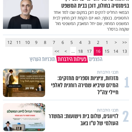
בגימנסיה בחולון, דוכן בבית המשפט
הבמאי החליט להקים דוכן במקום שבו למד אחד
החטופים. בנוסף, הוא יזם הקמת דוכן מחוץ לבית
המשפט המחוזי, שם יחל המאבק המשפטי מול
שקמה ברסלר
12
11
10
9
8
7
6
5
4
3
2
1
<
<<
>>
>
...
18
17
16
15
14
13
הנצפים
פעילות הידברות
תוכניות הערוץ
תכני הידברות
1
מזוזות, ציציות וספרים מחזקים:
המיזם שיביא שמירה רוחנית לאלפי
חיילי צה"ל
2
תכני הידברות
לזיווגים, שלום בית וישועות: המשדר
העולמי של ט"ו באב