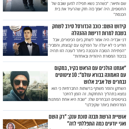
שם ותיאר: "כשהרב נשא תפילה למען שובם של
החטופים, היה 'אמן' כזה חזק שהרעיד את בית
הכנסת"
קידוש השם: כוכב הכדורסל סירב לשחק
בשבת למרות דרישת ההנהלה
דני אבדיה היה אמור לשחק ביום הכיפורים, אבל
הודיע כי לא יעלה על הפרקט עם קבוצתו, והסביר:
"הפתיחה הטובה והנכונה ביותר לעונה הזו תהיה
בכיבוד המסורת היהודית ובאחדות"
"אנחנו הולכים עם הראש בקיר, במקום
עם האמונה בבורא עולם": 10 ציטוטים
נבחרים של אביב אלוש
השחקן והזמר משתף ברשתות החברתיות כי הוא
נמצא בתהליך התחזקות. זה הזמן להיזכר
בציטוטים הנבחרים שלו: "שבת היא אחת המתנות
המדהימות ביותר שקיבלנו"
אושיית הרשת תבנה סוכת ענק: "רק השם
ואני יודעים כמה התפללתי לזה"