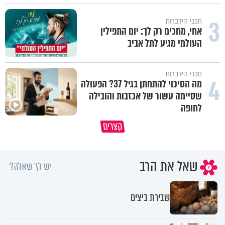
3
תכני הידברות
אחי, מחכים רק לך: יום התפילין
העולמי מגיע לתל אביב
תכני הידברות
4
מה הסיכוי להתחתן בגיל 37? הפעולה
שסיימה עשור של אכזבות והובילה
לחופה
תעצרו לפני שאתם מוציאים דיבה על
קצרים
ציבור שלם
מתכון ל׳שבת שלום׳
שאל את הרב
יש לך שאלה?
שבירת ביצים