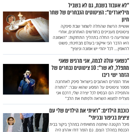
"לא אעבוד בשבת, גם לא בשביל
מיליארדים": הציטוטים הנבחרים של שחר
חיון
אושיית הרשת שהחלה לשמור שבת סיפקה
ציטוטים מעניינים בחודשים האחרונים, אחרי
שהודיעה כי החלה בתהליך התחזקות: "האמונה
היא הדבר הכי אייקוני בעולם מבחינתי, פשוט
להאמין... לכל יהודי יש אמונה וניצוץ"
"כשאני עולה לבמה, אני מרגיש שאני
מתפלל, לא שר": 10 ציטוטים נבחרים של
הזמר ישי ריבו
אחד הזמרים האהובים בישראל סיפק לאחרונה
מספר ציטוטים על המסע שהוא עובר: "התורה
והתפילה הם הבסיס לכל יצירה שלי, דרכם אני
מצליח למצוא השראה ולפתוח את הלב"
כוכבת הילדים: "ראיתי את הילדים שלי עם
ציצית בכיפור ובכיתי"
מיכל הקטנה שיתפה מחוויותיה במהלך ביקור בבית
הכנסת במהלך הצום. גם הזמר דודו אהרון היה