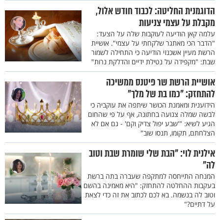
הדוגמנית החליטה: לכבוד חודש אלול,
מקבלת על עצמי צניעות
עלמה קאן הודיעה לעוקבות שלה על הצעד:
"הדבר הכי מאתגר שלקחתי על עצמי". אושיית
הרשת מעיין אשכנזי הודיעה כי התחילה לשמור
שבת: "מקפידה על נטילת ידיים והדלקת נרות"
אושיית הרשת שר פיטנס ממשיכה
להתחזק: "כמו בת של מלך"
הידוענית ומאמנת הכושר שיתפה את עוקביה כי
לבשה שמלה צנועה בחתונה, אף על פי שהחום
הגיע לשיא: "'שבע יפול צדיק וקם' - גם אם לא
הצלחתם, תקומו, תנסו שוב"
אילנית לוי: "הבת שלי שומרת שבת וטוב
לה"
המנחה התייחסה למתקפה שעברה בתה ברשת
בעקבות ההחלטה להתחזק: "היא מאמינה בהשם
וטוב לה בנשמה. בא לכם לכתוב את זה כדי לצאת
על דתיים?"