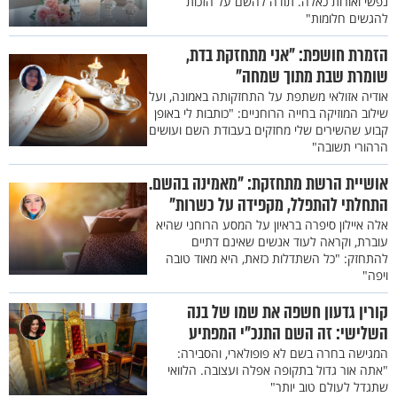
נפשי ואורות כאלה. תודה להשם על הזכות
להגשים חלומות"
הזמרת חושפת: "אני מתחזקת בדת,
שומרת שבת מתוך שמחה"
אודיה אזולאי משתפת על התחזקותה באמונה, ועל
שילוב המוזיקה בחייה הרוחניים: "כותבות לי באופן
קבוע שהשירים שלי מחזקים בעבודת השם ועושים
הרהורי תשובה"
אושיית הרשת מתחזקת: "מאמינה בהשם.
התחלתי להתפלל, מקפידה על כשרות"
אלה איילון סיפרה בראיון על המסע הרוחני שהיא
עוברת, וקראה לעוד אנשים שאינם דתיים
להתחזק: "כל השתדלות כזאת, היא מאוד טובה
ויפה"
קורין גדעון חשפה את שמו של בנה
השלישי: זה השם התנכ"י המפתיע
המגישה בחרה בשם לא פופולארי, והסבירה:
"אתה אור גדול בתקופה אפלה ועצובה. הלוואי
שתגדל לעולם טוב יותר"