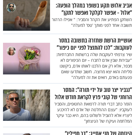
אביב אלוש תקע בשופר במהלך הופעה:
"אלול - אפשר לקלקל ואפשר לתקן"
השחקן הפתיע את הקהל והסביר: " אפילו הרהור
תשובה אחד לפני מותך 'טס' למעלה"
אושיית הרשת שחזרה בתשובה במסר
לעוקבות: "לכו להתנצל לפני יום כיפור"
שיר צרפתי לעוקבות שלה ברשתות החברתיות:
"עבירות שבין אדם לחברו – יום הכיפורים לא
מכפר, אלא רק אם הלכנו לאותו אדם, ביקשנו
סליחה והוא יצא מרוצה. חשוב שתדעו שאם
פגעתם באדם, רואים את זה למעלה"
"נגביר יצר טוב על ידי תורה": המסר
הרוחני של קובי פרץ לקראת חודש אלול
הזמר כתב דברי תורה לרפואת החטופים, והסביר
לעוקביו: "עצם ההחלטה של אדם לא להיכנע
ליצריו אלא להוביל ולשלוט בהם, היא כבר עיקר
המלחמה ועיקרו של הניצחון"
היוזמה של מני אסייג: "בר תפילין"