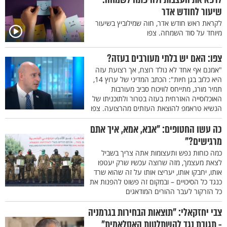
שיעור לחודש אדר
לקראת ראש חודש אדר, חוה שמילוביץ בשיעור
מיוחד על סוד השמחה. צפו
צפו: האם יש בלתי מעורבים בעזה?
"אמנם אף אחד לא נולד רוצח, אך רצועת עזה
היא כלוב בגן חיות": הכתב המדיני של ערוץ 14,
תמיר מורג, מתייחס לוויכוח סביב מעורבות
האוכלוסייה האזרחית בעזה בטרור ולתוכניתו של
הנשיא טראמפ להוצאת העזתים מהרצועה. צפו
כה עשו החטופים: "אבא, אמא, איך אתם
מרגישים?"
כמה כוחות נפש ותעצומות אתה צריך בשביל
לצאת מעצמך, מזה שרוצה עכשיו שרק יעטפו
אותו, יחבקו אותו, יעריצו אותו על זה שהוא שרד
כנגד כל הסיכויים – ובמקום זה פשוט להפנות את
כל הזרקור לעבר ההורים המודאגים
צבי יחזקאלי: "תוצאות הבחירות בגרמניה
- תגובת נגד להשתלטות האסלאמית"