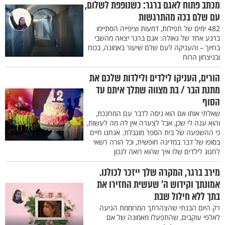
מכתב פתוח לאגם ברגר: כשנופפת לשלום,
עם שלם בכה מהתרגשות
482 ימים של תפילות, דמעות וציפייה הסתיימו
ברגע אחד של גאולה: אגם ברגר יצאה מהשבי
בחיוך – והעניקה לעם שלם שיעור באמונה, בכוח
ובניצחון הרוח
הורים, העניקו לילדים ולילדות שלכם את
מתנת הבר / בת מצווה שתלך איתם עד
הסוף
שאלתי אותו אם הוא ניסה לדבר עם המחנכת,
והוא ענה לי שכן, אבל לצערה אין לה מה לעשות,
כי ההשפעה של בית הספר מוגבלת. אנחנו חיים
בסופו של דבר במדינה חופשית, וכל הורה רשאי
לחגוג לילדים שלו איך שהוא רואה לנכון
מירב ברגר, המקרה שלך ייזכר לכולנו.
אמונתך וקידוש ה' שעשית החזירו את
בתך ללא חילול שבת
רק היום הבנתי שהצהרתך המרוממת הגיעה
לאלפי עוקבים, שהתפעלו מאמונה של אם