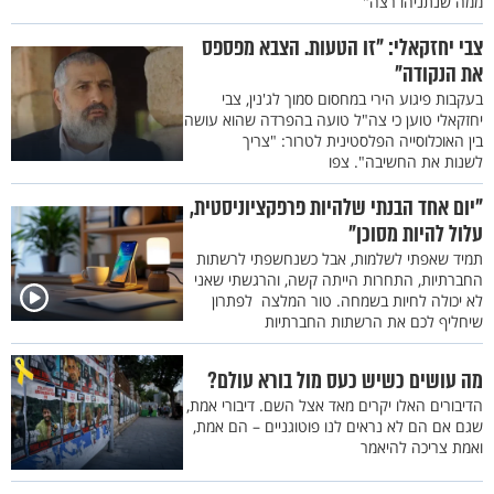
ממה שנתניהו רצה"
צבי יחזקאלי: "זו הטעות. הצבא מפספס
את הנקודה"
בעקבות פיגוע הירי במחסום סמוך לג'נין, צבי
יחזקאלי טוען כי צה"ל טועה בהפרדה שהוא עושה
בין האוכלוסייה הפלסטינית לטרור: "צריך
לשנות את החשיבה". צפו
"יום אחד הבנתי שלהיות פרפקציוניסטית,
עלול להיות מסוכן"
תמיד שאפתי לשלמות, אבל כשנחשפתי לרשתות
החברתיות, התחרות הייתה קשה, והרגשתי שאני
לא יכולה לחיות בשמחה. טור המלצה לפתרון
שיחליף לכם את הרשתות החברתיות
מה עושים כשיש כעס מול בורא עולם?
הדיבורים האלו יקרים מאד אצל השם. דיבורי אמת,
שגם אם הם לא נראים לנו פוטוגניים – הם אמת,
ואמת צריכה להיאמר