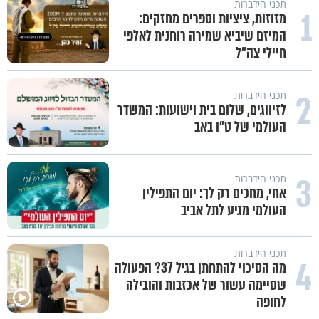
תכני הידברות
1
מזוזות, ציציות וספרים מחזקים:
המיזם שיביא שמירה רוחנית לאלפי
חיילי צה"ל
2
תכני הידברות
לזיווגים, שלום בית וישועות: המשדר
העולמי של ט"ו באב
3
תכני הידברות
אחי, מחכים רק לך: יום התפילין
העולמי מגיע לתל אביב
תכני הידברות
4
מה הסיכוי להתחתן בגיל 37? הפעולה
שסיימה עשור של אכזבות והובילה
לחופה