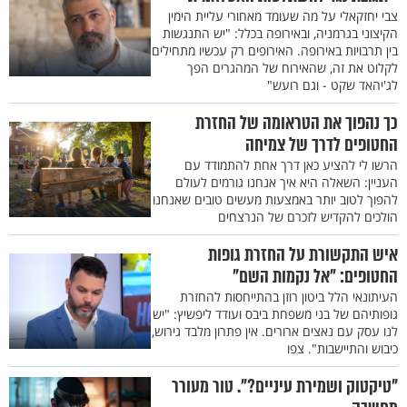
צבי יחזקאלי על מה שעומד מאחורי עליית הימין
הקיצוני בגרמניה, ובאירופה בכלל: "יש התנגשות
בין תרבויות באירופה. האירופים רק עכשיו מתחילים
לקלוט את זה, שהאירוח של המהגרים הפך
לג'יהאד שקט - וגם רועש"
כך נהפוך את הטראומה של החזרת
החטופים לדרך של צמיחה
הרשו לי להציע כאן דרך אחת להתמודד עם
העניין: השאלה היא איך אנחנו גורמים לעולם
להפוך לטוב יותר באמצעות מעשים טובים שאנחנו
הולכים להקדיש לזכרם של הנרצחים
איש התקשורת על החזרת גופות
החטופים: "אל נקמות השם"
העיתונאי הלל ביטון רוזן בהתייחסות להחזרת
גופותיהם של בני משפחת ביבס ועודד ליפשיץ: "יש
לנו עסק עם נאצים ארורים. אין פתרון מלבד גירוש,
כיבוש והתיישבות". צפו
"טיקטוק ושמירת עיניים?". טור מעורר