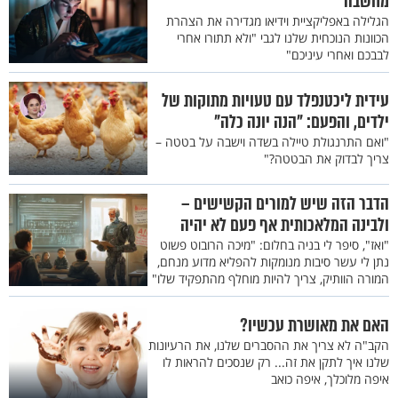
מחשבה
הגלילה באפליקציית וידיאו מגדירה את הצהרת
הכוונות הנוכחית שלנו לגבי "ולא תתורו אחרי
לבבכם ואחרי עיניכם"
‏עידית ליכטנפלד עם טעויות מתוקות של
ילדים, והפעם: "הנה יונה כלה"
"ואם התרנגולת טיילה בשדה וישבה על בטטה –
צריך לבדוק את הבטטה?"
הדבר הזה שיש למורים הקשישים –
ולבינה המלאכותית אף פעם לא יהיה
"ואז", סיפר לי בניה בחלום: "מיכה הרובוט פשוט
נתן לי עשר סיבות מנומקות להפליא מדוע מנחם,
המורה הוותיק, צריך להיות מוחלף מהתפקיד שלו"
האם את מאושרת עכשיו?
הקב"ה לא צריך את ההסברים שלנו, את הרעיונות
שלנו איך לתקן את זה... רק שנסכים להראות לו
איפה מלוכלך, איפה כואב