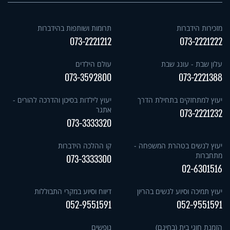
מזכירות הידברות
תרומות ושותפות בהידברות
073-2221212
073-2221222
עלון שבת - עונג שבת
עולם הילדים
073-3592800
073-2221388
יעוץ למתחזקים בתחילת הדרך
יעוץ לילדות בסיכון והדרכה להורים -
אתגר
073-2221232
073-3333320
יעוץ לנשים בטהרת המשפחה -
קו ההלכה הידברות
מתחברות
073-3333300
02-6301516
יעוץ תמיכה וסיוע לנשים בהריון
דיווח וסיוע במקרי התבוללות
052-9551591
052-9551591
הזמנת חוגי בית (בחינם)
נופשים