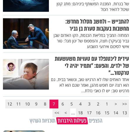
של בגרות. המכנה המשותף ביניהם: מתג קטן
שיכול להאיר הכול
להתבייש – ולחשב מסלול מחדש:
מחשבות בעקבות סערת בן גביר
המחזה המביך במליאת הכנסת, הקו האדום שבן
גביר (בעיקר) חצה, והפספוס של ינון מגל: טור
אישי לסיכום אירועי השבוע
עידית ליכטנפלד עם טעויות משעשעות
של ילדים. והפעם: "ותמיד יהיה לי
טרקטור..."
אחד האחים שלו לא הרגיש טוב, ונשאר בבית. גם
הוא רצה יום חופש מהגן, ואמר שגם הוא לא
מרגיש טוב: יש לו כאבי נזלת...
12
11
10
9
8
7
6
5
4
3
2
1
<
<<
>>
>
...
18
17
16
15
14
13
הנצפים
פעילות הידברות
תוכניות הערוץ