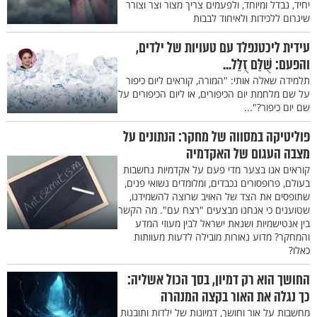
יחיד, נבדל ומיוחד, ולפעמים צריך מצור וצר וצורר
שיגרום ללכידות ולאיחוד לבבות
עידית ליכטנפלד עם טעויות של ילדים,
והפעם: שֻׁלֵּם זֻלֵּל...
תלמידה שאלה אותי: "המורה, קוראים ליום כיפור
על שם מלחמת יום הכיפורים, או ליום הכיפורים על
שם יום כיפור?"...
פוליטיקה במסווה של מחקר: הנתונים על
מצבה העגום של האקדמיה
קוראים אנו בצער מדי פעם על אקדמיות נחשבות
בעולם, פרופסורים נכבדים, ומלומדים נשואי פנים,
שתופסים את הצד של האויב שרוצה להשמידנו,
שטוענים כי אנחנו מבצעים "רצח עם". מה הקשר
בין אנטישמיות ושנאת ישראל לבין מעוזי המדע
והמחקר? מדוע נאורות מובילה לדעות מעוותות
כאלו?
החושך הוא רק דמיון, בסך הכול אשליה:
כך נגלה את האור בקצה המנהרה
מחשבות על אור וחושך, דמיונות של ילדות ותובנות