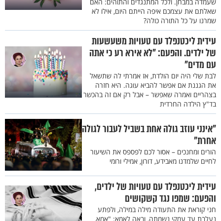
שעמדה במבחן. ולכל המתנגדים והתוהים: האם
שאלתם את עצמכם איפה הייתם היום, אילו לא
שמרנו על כל התורה כולה?
עידית ליכטנפלד עם טעויות משעשעות
של ילדים. והפעם: "לא אירא רע כי אתה
עם מדים"
לבת שלי היה יום הולדת, אז אמרתי לה שתשאל
את הגננת אם אפשר להביא עוגה. היא חזרה
בצהריים ואמרה שאפשר – אבל רק אם זה בהכשר
בד"ץ הילדה החרדית
"אינני עוזב גולה אחת בשביל לעבור לגולה
אחרת"
הורים ומחנכים – אסור לכם לפספס את השיעור
לחיים שלמדנו מאבידע, דורון, אמילי ורומי
עידית ליכטנפלד עם טעויות של ילדים,
והפעם: שמפו נגד קשקושים
חני קוראת את התעודה מילה במילה, ולפתע
נעלבת עד עמקי נשמתה, ובאה לאמא: "אמא,