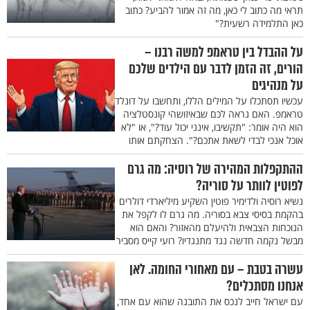
תראי מה כתוב לי כאן, מה זה אמור להביע? כתוב
כאן התלמידה רשעית?"
על ההבדל בין טראמפ למשה רבנו –
הורים, זה הזמן לדבר עם הילדים שלכם
על מנהיגים
עכשיו תסתכלו על המילים הללו, ותחשבו על דונלד
טראמפ. האם נראה לכם שבאיזושהי קונסטלציה
הוא היה אומר: "תקשיבו, אינני יכול עוד?", או "לא
אוכל אנכי לבדי לשאת אתכם?". הצחקתם אותו
ההתקפלות המהירה של רוסיה: מה גרם
לפוטין לוותר על סוריה?
נשיא רוסיה ולדימיר פוטין השקיע מיליארדי דולרים
בהקמת בסיסי צבא בסוריה. מה גרם לו לקפל את
הנוכחות הצבאית ולהיעלם מהאזור? והאם הוא
מבשל נקמה חדשה נגד מתנגדיו? רועי קייס מסביר
עשרה בטבת – עם מאחורי החומה. לאן
אנחנו מסתכלים?
עם ישראל חייב לנכס את התובנה שהוא עם אחד,