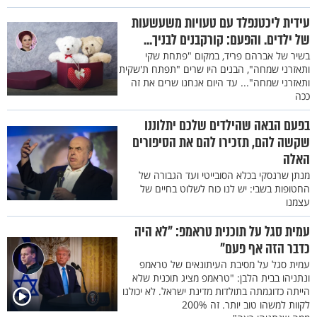
עידית ליכטנפלד עם טעויות משעשעות
של ילדים. והפעם: קורקבנים לבניך...
בשיר של אברהם פריד, במקום "פתחת שקי
ותאזרני שמחה", הבנים היו שרים "תפתח ת'שקית
ותאזרני שמחה"... עד היום אנחנו שרים את זה
ככה
בפעם הבאה שהילדים שלכם יתלוננו
שקשה להם, תזכירו להם את הסיפורים
האלה
מנתן שרנסקי בכלא הסובייטי ועד הגבורה של
החטופות בשבי: יש לנו כוח לשלוט בחיים של
עצמנו
עמית סגל על תוכנית טראמפ: "לא היה
כדבר הזה אף פעם"
עמית סגל על מסיבת העיתונאים של טראמפ
ונתניהו בבית הלבן: "טראמפ מציג תוכנית שלא
הייתה כדוגמתה בתולדות מדינת ישראל. לא יכולנו
לקוות למשהו טוב יותר. זה 200%