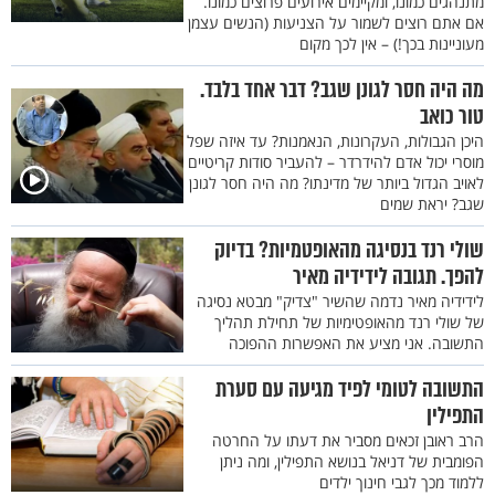
מתנהגים כמונו, ומקיימים אירועים פרוצים כמונו.
אם אתם רוצים לשמור על הצניעות (הנשים עצמן
מעוניינות בכך!) – אין לכך מקום
מה היה חסר לגונן שגב? דבר אחד בלבד.
טור כואב
היכן הגבולות, העקרונות, הנאמנות? עד איזה שפל
מוסרי יכול אדם להידרדר – להעביר סודות קריטיים
לאויב הגדול ביותר של מדינתו? מה היה חסר לגונן
שגב? יראת שמים
שולי רנד בנסיגה מהאופטמיות? בדיוק
להפך. תגובה לידידיה מאיר
לידידיה מאיר נדמה שהשיר "צדיק" מבטא נסיגה
של שולי רנד מהאופטימיות של תחילת תהליך
התשובה. אני מציע את האפשרות ההפוכה
התשובה לטומי לפיד מגיעה עם סערת
התפילין
הרב ראובן זכאים מסביר את דעתו על החרטה
הפומבית של דניאל בנושא התפילין, ומה ניתן
ללמוד מכך לגבי חינוך ילדים