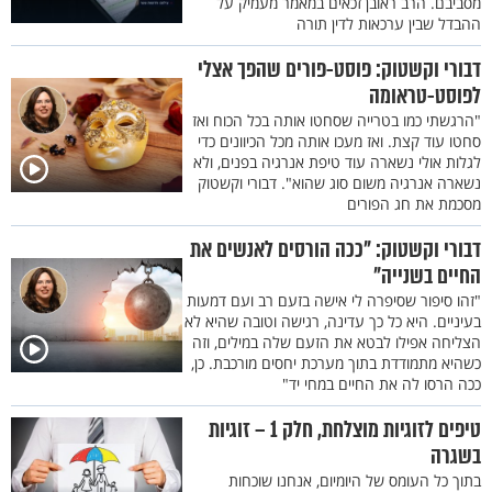
מסביבם. הרב ראובן זכאים במאמר מעמיק על
ההבדל שבין ערכאות לדין תורה
דבורי וקשטוק: פוסט-פורים שהפך אצלי
לפוסט-טראומה
"הרגשתי כמו בטרייה שסחטו אותה בכל הכוח ואז
סחטו עוד קצת. ואז מעכו אותה מכל הכיוונים כדי
לגלות אולי נשארה עוד טיפת אנרגיה בפנים, ולא
נשארה אנרגיה משום סוג שהוא". דבורי וקשטוק
מסכמת את חג הפורים
דבורי וקשטוק: "ככה הורסים לאנשים את
החיים בשנייה"
"זהו סיפור שסיפרה לי אישה בזעם רב ועם דמעות
בעיניים. היא כל כך עדינה, רגישה וטובה שהיא לא
הצליחה אפילו לבטא את הזעם שלה במילים, וזה
כשהיא מתמודדת בתוך מערכת יחסים מורכבת. כן,
ככה הרסו לה את החיים במחי יד"
טיפים לזוגיות מוצלחת, חלק 1 – זוגיות
בשגרה
בתוך כל העומס של היומיום, אנחנו שוכחות