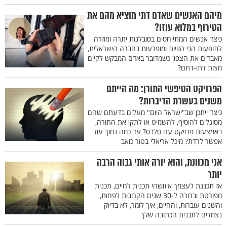
מיהם האנשים שאדם דתי מוציא מהם את
הטירוף במלוא עוזו?
כיצד אנשים המתייחסים בסובלנות יתרה ומוזרה
לתופעות הכי הזויות ומופרעות בחברה הישראלית,
מאבדים את הצפון כשמדובר באדם המבקש לקיים
מצות דתו-דתם?
הפרויקט הטיפשי התורן: מה הייתם
משנים בעשרת הדיברות?
כיצד ייתכן שב"ישראל היום" מעלים בדעתם שהם
מסוגלים להוסיף, להשמיט או לתקן את התורה,
באמצעות פרויקט עם סלבס? עד כמה נמוך עוד
אפשר לרדת? מיכל אריאלי בטור כואב
אני מכוונת, והוא יורה אותי גבוה הרבה
יותר
אז תכננת לעצמך איזושהי תכנית לחיים, תכנית
מפורטת וברורה ל-30 שנים הקרובות לפחות,
והשנים עוברות, והחיים, איך לומר, לא בדיוק
נצמדים לתכנית הכתובה שלך