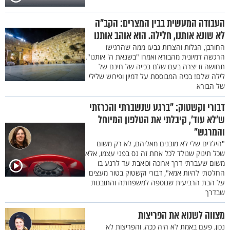
העבודה המעשית בבין המצרים: הקב"ה
לא שונא אותנו, חלילה. הוא אוהב אותנו
החורבן, הגלות והצרות נבעו ממה שהרגישו
הרגשה דמיונית מהבורא ואמרו "בשנאת ה' אותנו".
תחושה זו יצרה בעם שלם בכייה של חינם של
לילה שלם! בכיה המבוססת על דמיון ופירוש שלילי
של הבורא
דבורי וקשטוק: "ברגע שנשברתי והכרזתי
ש’לא עוד’, קיבלתי את הטלפון המיוחל
והמרגש"
"הילדים שלי לא מובנים מאליהם, לא רק משום
שכל תינוק שנולד לכל אחת זה נס בפני עצמו, אלא
משום שעברתי דרך ארוכה וכואבת עד לרגע בו
החלטתי להיות אמא", דבורי וקשטוק בטור מעצים
על הבת הרביעית שנוספה למשפחתה והתובנות
שבדרך
מצווה לשנוא את הפריצות
נכון, פעם באמת לא היה ככה, והפריצות לא