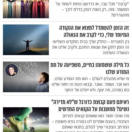
"קרצה" מכל עבר, אז נדרשנו פחות לעמוד על
המשמר. ומה, רק כשזה דופק בדלת ליבך –
מתעוררים?
זה הזמן להשתדל למצוא את הנקודה
המיוחד שלי, כדי לקרב את הגאולה
בין המצרים – החלק שלך בבית המקדש השלישי.
זה הזמן לתקן את שנאת החינם, ולקרב אלינו את
הגאולה השלמה
כל מילה ששמענו בחיים, משפיעה על תת
המודע שלנו
מי שלא מתעלם לעולם – הוא תת המודע שלנו.
הוא זוכר. ושומר. ואוגר. ובבוא העת זה יחזור אלינו
כמו בומרנג, וזה יצוף, ולא ייפלט אל החוף
ראיתם פעם קבוצת כדורגל ש"לא מדירה"
נשים? מחשבות על הקנאים החדשים
מה שהכי חמור הוא שאותם קנאים למרחב
הציבורי, בעצם אומרים לנו בצורה נורא פשוטה –
המרחב הציבורי שייך לכולם, בתנאי שאתם