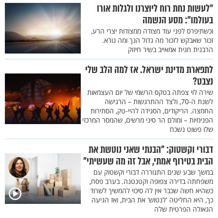
"לעשות נחת רוח ליוצרנו ולגלות אורו
בעולמו": מסע הנשמה
וכשתיפרס לפני עוד מצודה ממצודות יצרי הרע,
זכור שאבקש לזכור מה גדול הנך ומה נורא.
הרבנית חגית אמאייב בשיר חיזוק
לתפארת מדינת ישראל. אז למה הלב שלי
נצבט?
שירה לוי צפתה בטקס הרשמי של יום העצמאות
לשנת ה-70, ולצד ההתרגשות – הרגישה
החמצה. הריקודים, הסגידה להיי-טק, הסתירות
הפנימיות – ומולם הר סיני מרשים, שהמסר המרכזי
שלו פשוט נשכח
דבורי וקשטוק: "הבנתי שאני נוטשת את
הבית בטירוף אמתי, אבל זה מה שעשיתי"
במשך שבע שנים התגוררה דבורי וקשטוק עם
משפחתה בדירה צפופה וקטנטנה. בערב פסח,
כשהיא חשה שכבר אין לה סיכוי להמשיך לשרוד
כך, היא החליטה 'לנטוש' את הבית, ואז הגיעה
הגאולה הפרטית שלה