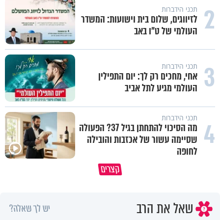
2
תכני הידברות
לזיווגים, שלום בית וישועות: המשדר
העולמי של ט"ו באב
3
תכני הידברות
אחי, מחכים רק לך: יום התפילין
העולמי מגיע לתל אביב
תכני הידברות
4
מה הסיכוי להתחתן בגיל 37? הפעולה
שסיימה עשור של אכזבות והובילה
לחופה
הגעתי לגיל 108 בזכות הכיבוד הורים
קצרים
שלי
אשתך לא במקום האחרון
שאל את הרב
יש לך שאלה?