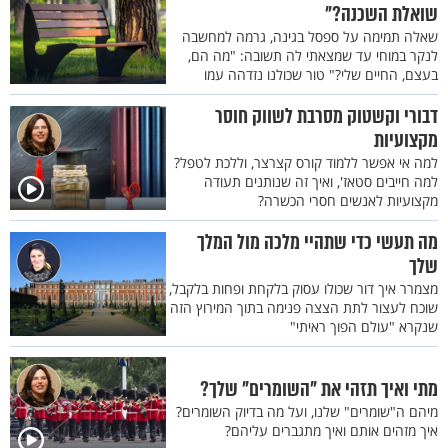
שואלת השכנה?"
שאלה תמימה על ספסל בגינה, גרמה למחשבה
לנקר במוחי עד שמצאתי לה תשובה: "מה הם,
בעצם, החיים שלי?" טור שכולנו נזדהה עמו
דבורי וקשטוק מסרבת לשווק חוסר
מקצועיות
למה אי אפשר ללמוד קורס קצרצר, וללכת לטפל?
למה חייבים סטאז', ואיך זה שנותנים תעודה
מקצועיות לאנשים חסרי הכשרה?
מה תעשי כדי שתהיי מלכה מול המלך
שלך
מצמרר איך דור שכולו עסוק בלקחת ופחות בלקבל,
שוכח לעצור לתת הצצה פנימה בתוך המירוץ הזה
שנקרא "עולם הפוך ראיתי"
מתי ואיך תזהי את "השומרים" שלך?
מיהם ה"שומרים" שלנו, ועל מה בדיוק השומרים?
איך מזהים אותם ואיך מתגברים עליהם?