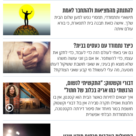
להתנתק מהמציאות ולהתחבר לאמת
תישארי ותתמודדי, תמסרי נפש למען שלום הבית
שלך. אישה כזאת תבנה בית לתפארת, כי בורא
עולם איתה
כיצד נתמודד עם כעסים בבית?
גם אני באתי לעולם הזה כדי לעבוד, כדי לתקן את
עצמי, כדי להשתפר. אז אם בן זוגי עושה משהו
שלא מוצא חן בעיני, או שאני חושבת ששיקול דעתו
מוטעה, מה עלי לעשות? מי קבע שאני הצודקת?
דבורי וקשטוק: "התקשיתי לנשום,
הרגשתי כמו אריה בכלוב של חתול"
איך יוצאים לחירות כאשר הבית הוא קטנטן, אין בו
חלונות ואפילו תקרה סבירה אין בו? דבורי וקשטוק
חושפת בטור מיוחד את סיפור דירתה הקטנטנה,
וההתמודדות הבלתי אפשרית