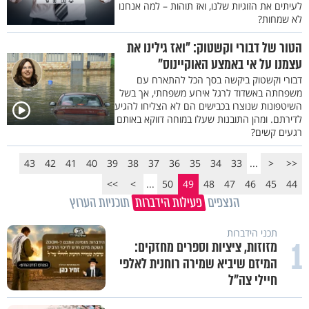
לעיתים את הזוגיות שלנו, ואז תוהות – למה אנחנו
לא שמחות?
הטור של דבורי וקשטוק: "ואז גילינו את
עצמנו על אי באמצע האוקיינוס"
דבורי וקשטוק ביקשה בסך הכל להתארח עם
משפחתה באשדוד לרגל אירוע משפחתי, אך בשל
השיטפונות שנוצרו בכבישים הם לא הצליחו להגיע
לדירתם. ומהן התובנות שעלו במוחה דווקא באותם
רגעים קשים?
43
42
41
40
39
38
37
36
35
34
33
...
<
<<
>>
>
...
50
49
48
47
46
45
44
הנצפים
פעילות הידברות
תוכניות הערוץ
תכני הידברות
1
מזוזות, ציציות וספרים מחזקים:
המיזם שיביא שמירה רוחנית לאלפי
חיילי צה"ל