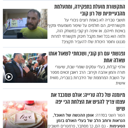
התקשורת מועלת בתפקידה, ומתעלמת
מהבעייתיות של רון קובי
תושבי טבריה לא באמת רוצים גיבורי על
תקשורתיים, הם חולמים על שיפור משמעותי ומקיף
באיכות חייהם. אז איפה רון קובי במשחק הזה,
ולמה הוא בכל זאת מקבל חיבוק תקשורתי למרות
סגנונו וחוסר היכולת שלו להעביר תקציב?
נפגשתי עם רון קובי, ושכחתי לשאול אותו
שאלה אחת
אלפי קבלות, בעלי עסקים שומרי שבת, שיעורי
תורה והמון אהבה וקירוב: הרב ראובן זכאים מספר
על השבת המרוממת של הידברות בטבריה, מזווית
אישית
מיומנה של כלה טרייה: אולם שמכבד את
עצמו צריך להגיש את הצלחת הכי יפה
שיש
הטור השני בסדרה:
אופן ההגשה
של האוכל,
הנראות ורוחב הלב של בעלי האולם בזמן
הטעימות
- גם הם, כך מסתבר, פרמטרים חשובים