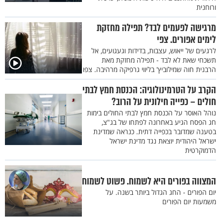
ורוחנית
מרגישה לפעמים לבד? תפילה מחזקת
לימים אפורים. צפי
לרגעים של ייאוש, עצבות, בדידות וגעגועים, אל
תשכחי שאת לא לבד - תפילה מחזקת מאת
הרבנית חוה שמילוביץ' בליווי גרפיקה מרהיבה. צפו
הקרב על הטרמינולוגיה: הכנסת חמץ לבתי
חולים – כפייה חילונית על הרוב?
נוהל האוסר על הכנסת חמץ לבתי החולים בימות
חג הפסח הגיע באחרונה לפתחו של בג"צ,
בטענה שמדובר בכפייה דתית. כנראה שמדינת
ישראל היהודית יוצאת נגד מדינת ישראל
הדמוקרטית
המצווה בפורים היא לשמוח. פשוט לשמוח
יום הפורים - החג הגדול ביותר בשנה. על
משמעות יום הפורים