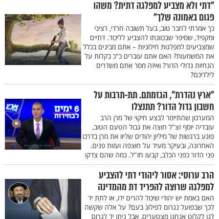
"דתי ולא מצביע למפלגה דתית? משהו
פגום באמונה שלך"
כך אמרתי לחבר טוב, בעל תשובה חרדי, רציני
ומקפיד, שסיפר שבכוונתו להצביע לליכוד. דתיים
שמצביעים למפלגות חילוניות – אתם מבינים בכלל
את המשמעות? האם אתם עוברים כ"כ בקלות על
הנחיות גדולי הדור? ואיזה מסר אתם משדרים
לילדיכם?
"ארץ נהדרת", הגזמתם. תת-תרבות על
חשבון גדול הדור? תתנצלו
המערכון שהתיימר לבצע חיקוי של מרן הרב
עובדיה יוסף זצ"ל חוצה את גבול הטעם הטוב,
פוגע ברגשות של מיליון יהודים שליוו את מרן בדרכו
האחרונה, ובעיקר מעיד על חוצפה ועזות פנים.
פני הדור כפני הכלב, קבעו חז"ל. כמה שהם צדקו
הרב ערוסי: אסור ליהודי דתי להצביע
למפלגה שרוצה להפריד דת מהמדינה
האם באמת יש יהודי שיכול להרים ידו, או לתת יד
לכך שבפועל נגרום לפילוג בעם? על אלה שקשה
לנו לקלוט אנחנו מצטערים, אבל ניתן יד לגרום