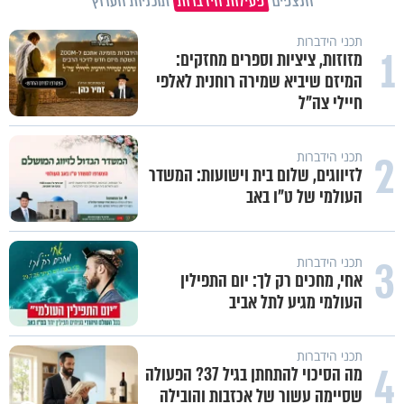
הנצפים
פעילות הידברות
תוכניות הערוץ
תכני הידברות
1
מזוזות, ציציות וספרים מחזקים:
המיזם שיביא שמירה רוחנית לאלפי
חיילי צה"ל
2
תכני הידברות
לזיווגים, שלום בית וישועות: המשדר
העולמי של ט"ו באב
3
תכני הידברות
אחי, מחכים רק לך: יום התפילין
העולמי מגיע לתל אביב
תכני הידברות
4
מה הסיכוי להתחתן בגיל 37? הפעולה
שסיימה עשור של אכזבות והובילה