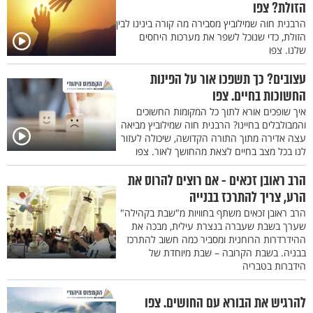
הזולת? צפו
הרבנית חוה שמילוביץ מסבירה מה קורה בינינו לבין
הזולת, כדי שנוכל לשפר את מערכות היחסים
שלנו. צפו
עצובים? כך תשפכו אור על הפינות
החשוכות בחיים. צפו
איך שופכים אורא לתוך כל המקומות החשוכים
והמבולבלים בחיינו? הרבנית חוה שמילוביץ מביאה
עצה אדירה מתוך התורה הקדושה, שיכולה לעזור
לנו בכל מצב בחיים לצאת מהחושך לאור. צפו
הרב ראובן זכאים - אם רוצים להרוס את
הרע, צריך להתרכז בבנייה
הרב ראובן זכאים משתף בחוויות מ"שבת בקהילה"
שערך בשבת שעברה בנצרת עילית, מבכה את
ההידרדרות הרוחנית ומסביר כמה חשוב להתרכז
בבניה. בשבת הקרובה – שבת מיוחדת של
הידברות בטבריה
להרגיש את הבורא עם החושים. צפו