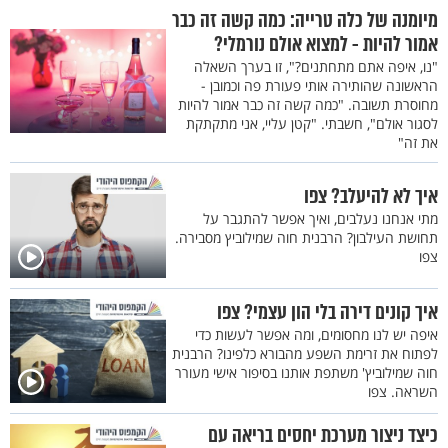
מיומנה של כלה טרייה: כמה קשה זה כבר
אמור להיות - למצוא אולם נורמלי?
"נו, איפה אתם מתחתנים?", זו בערך השאלה
הראשונה שהותירה אותי פעורת פה וכמובן -
מחוסרת תשובה. "כמה קשה זה כבר אמור להיות
לסגור אולם", חשבתי. "קטן עליי, אני מתקתקת
את זה"
איך לא להיעלב? צפו
מתי אנחנו נעלבים, ואיך אפשר להתגבר על
תחושת העילבון? הרבנית חוה שמילוביץ מסבירה.
צפו
איך קונים דירה בלי הון עצמי? צפו
איפה יש לנו מחסומים, ומה אפשר לעשות כדי
לפתוח את זרימת השפע מהבורא כלפינו? הרבנית
חוה שמילוביץ' משתפת אותנו בסיפור אישי מעורר
השראה. צפו
כיצד ניצור מערכת יחסים בריאה עם