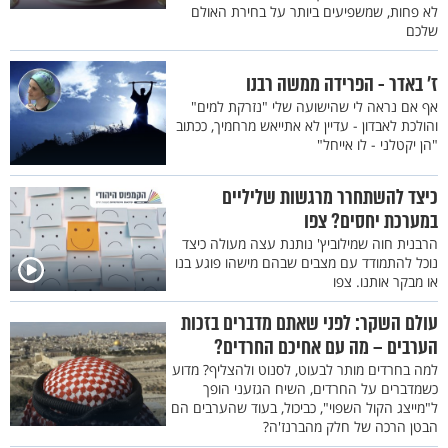
לא פחות, שמשפיעים ביותר על בחירת האולם
שלכם
ז’ באדר - הפרידה ממשה רבנו
אף אם נראה לי שהישועה שלי "נזרקת למים"
והולכת לאבדון - עדיין לא אתייאש מרחמיך, ככתוב
"הן יקטלני - לו אייחל"
כיצד להשתחרר מרגשות שליליים
במערכת יחסים? צפו
הרבנית חוה שמילוביץ' נותנת עצה מעולה כיצד
נוכל להתמודד עם מצבים שבהם מישהו פוגע בנו
או מבקר אותנו. צפו
עולם השקר: לפני שאתם מדברים בזכות
הערבים – מה עם אחיכם החרדים?
למה בחרדים מותר לבעוט, לסנוט ולהצליף? מדוע
כשמדברים על החרדים, השיח הגזעני הופך
ל"מייצג הקול השפוי", כביכול, בעוד שהערבים הם
הבטן הרכה של חלק מהברנז'ה?