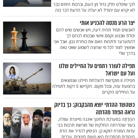
לכך שיפלט חלק גדול מן העם, וברבות הימים כבר
לא יקרא עם יהודי? לא יעלה על הדעת דבר כזה
יצר הרע מנסה להכניע אותי
לאנשים תמיד תהיה דעה, ויש אנשים שיש להם
יכולת שכנוע וקסם אישי שבכוחו לגרום לך
להתערער ולתהות האם את בוחרת נכון. אבל אני
אמשיך לומר לכל מי שרוצה לשמוע שאני גאה
בדרך שלי
תפילה לעורר רחמים על החיילים שלנו
ועל עם ישראל
תפילה זו מוקדשת להצלחת חיילנו שנמצאים
ברצועת עזה, ובכל מקום. הקדישו 5 דקות לתפילה
על החיילים היקרים
כשהשד ההדתי יוצא מהבקבוק: כך בדיוק
נראה הפחד מהדתה
ההֲדָתָה במערכת החינוך איננה מייצרת עוולה,
בעוד שהדרתה החלקית של מורשת תרבות בני
עדות המזרח דווקא כן. הניסיון להדיר את הדת
היהודית מהתכנים היא טעות חינוכית, ערכית