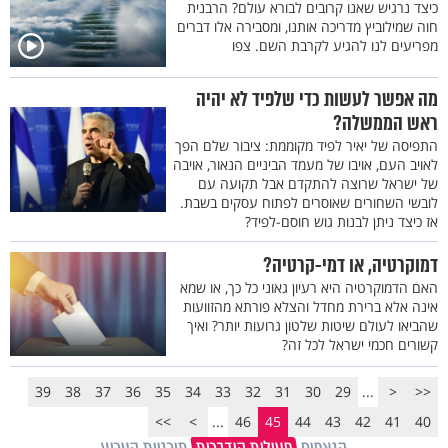
כיצד נרגיש שאנו קרובים לבורא עולם? הרבנית
חוה שמילוביץ מדריכה אותנו, ומסבירה אלו דברים
מפריעים לנו להגיע לקרבת השם. צפו
מה אפשר לעשות כדי שלפיד לא יהיה
ראש הממשלה?
התפיסה של יאיר לפיד מקוממת: ציבור שלם הפך
לאויב העם, אויבו של מעמד הביניים הנאור, אויבה
של ישראל שרוצה להתקדם אבל תקועה עם
לובשי השחורים שאוסרים לפתוח עסקים בשבת.
אז כיצד ניתן לבנות גוש חוסם-לפיד?
דמוקרטיה, או דמי-קרטיה?
האם הדמוקרטיה היא רעיון גאוני כל כך, או שמא
אינה אלא ברירת מחדל והצלא פורתא מהזוועות
שהביאו לעולם שיטות שלטון גרועות יותר? ואיך
קשורים חכמי ישראל לכל זה?
39
38
37
36
35
34
33
32
31
30
29
...
<
<<
>>
>
...
46
45
44
43
42
41
40