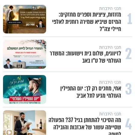
תכני הידברות
1
מזוזות, ציציות וספרים מחזקים:
המיזם שיביא שמירה רוחנית לאלפי
חיילי צה"ל
2
תכני הידברות
לזיווגים, שלום בית וישועות: המשדר
העולמי של ט"ו באב
3
תכני הידברות
אחי, מחכים רק לך: יום התפילין
העולמי מגיע לתל אביב
תכני הידברות
4
מה הסיכוי להתחתן בגיל 37? הפעולה
שסיימה עשור של אכזבות והובילה
לחופה