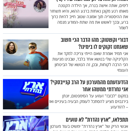
לימים, אותה אישה בגרה, אך הילדה הקטנה
מאותו רגע מקונן נאחזת ברגע ההוא, והיא תשחזר
את ההיסטוריה תוך אמונה שטוב חייב להיות כרוך
ברע, ובכך לאשש את מה שתת-המודע מנסה
לשמר
דבורי וקשטוק: מהו הדבר הכי חשוב
שאנחנו זקוקים לו בימינו?
אני תמיד אומרת שאם הייתי צריכה למקד את
הקליניקה שלי בנושא אחד בלבד, שבגינו מגיעות
הכי הרבה לקוחות, ובכן, זה הנושא של הביטחון
העצמי
הזדעזעתם מהמערכון על הרב קנייבסקי?
אני נחרדתי ממשהו אחר
במקום "לבזבז" זעזוע על הסימפטום, יונתן
בירנבוים מציע להסתכל לעומק הבעיה בעיניים ואז
– להזדעזע
תתפלאו, "ארץ נהדרת" לא טועים
אנשי הריק של "ארץ נהדרת" ימשיכו בעוד מערכון