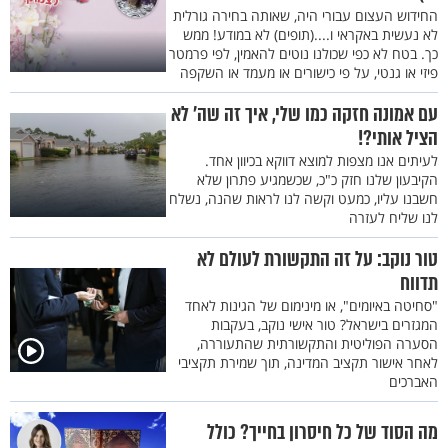
החידוש העצום עבורי היה, שאותה בחירה גורלית
לא נעשית באקראי ו....(תופים) לא במודע! ממש
כך. בטח לא כפי שכולנו נוטים להאמין, לפי פרמטר
פיזי או גנטי, על פי כישורים או מעמד או השקפה
עם אמונה חזקה כמו שלי, איך זה שה' לא
הציל אותי?!
לעיתים אנו מצפות למוצא דווקא בכיוון אחד.
הקיבעון שלנו חזק כ"כ, שכשמגיע פתרון שלא
חשבנו עליו, כמעט וקשה לנו לראות שהנה, נשלח
לנו שליח לעזרה
טור נוקב: על זה התקשורת לעולם לא
תדווח
"סחיטה באיומים", או מינימום של הגינות לאחד
המגזרים בישראל? טור אישי נוקב, בעקבות
הסערה הפוליטית והתקשורתית שהתעוררה,
לאחר אישור תקציב המדינה, תוך שמירת תקציבי
האברכים
מה הסוד של כל חיסרון בחייך? כולל