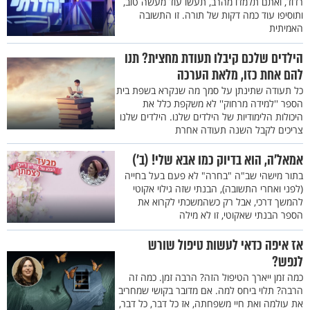
רדוד, ואתם תלמדו מהרב, תעשו עוד מעשה טוב,
ותוסיפו עוד כמה דקות של תורה. זו התשובה
האמיתית
הילדים שלכם קיבלו תעודת מחצית? תנו
להם אחת כזו, מלאת הערכה
כל תעודה שתינתן על סמך מה שנקרא בשפת בית
הספר ''למידה מרחוק'' לא משקפת כלל את
היכולות הלימודיות של הילדים שלנו. הילדים שלנו
צריכים לקבל השנה תעודה אחרת
אמאל’ה, הוא בדיוק כמו אבא שלי! (ב’)
בתור מישהי שב"ה "בחרה" לא פעם בעל בחייה
(לפני ואחרי התשובה), הבנתי שזה גילוי אקוטי
להמשך דרכי, אבל רק כשהמשכתי לקרוא את
הספר הבנתי שאקוטי, זו לא מילה
אז איפה כדאי לעשות טיפול שורש
לנפש?
כמה זמן ייארך הטיפול הזה? הרבה זמן. כמה זה
הרבה? תלוי ביחס למה. אם מדובר בקושי שמחריב
את עולמה ואת חיי משפחתה, אז כל דבר, כל דבר,