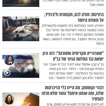
וגרמה למותם של מיליונים. האם ניתן לראות בה
משהו טוב?
ברצינות: תודה לכם, תקשורת וליברפיד,
על תעודת היושר
האירוע תועד במצלמות בית המשפט (תקשורת?),
והנה נמצאה הראיה לשליטתו של היהודי בכל
מוסדות השלטון הרוסי! כי הרי, איך יתכן שהוא
נכנס, והרוסי המכובד, עם סיפורו ההומאני, נשאר
בחוץ?
"שערורייה תקדימית ומסוכנת": דנה ורון
יוצאת נגד החלטת הגיור של בג"ץ
בג"ץ קבע אתמול שיש להכיר בכל מי שעבר גיור
רפורמי וקונסרבטיבי - כיהודי. דנה ורון מוחה
נחרצות על ההחלטה: "חוסר אחריות לתת
למשרד הלא נכון לעסוק בדיני נפשות". צפו
דבורי וקשטוק: מה היינו בלי הזיכרונות
שלנו, ומה אנחנו איתם? הטור שלא תרצו
להפסיד
לא לחינם את זוכרת דווקא אירוע מסוים, אדם