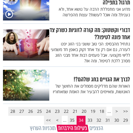
תרגול בתפילה
מדוע אני מתפללת הרבה על נושא אחד, ולא
נענית? ומה אוכל לעשות? עצות מהפרשה
דבורי וקשטוק: מה קורה לזוגיות כשרק צד
אחד פונה לטיפול?
נתחיל מהבסיס: הכי טוב ששני בני הזוג יפנו
לעזרה, גם אם רק צד אחד זקוק באופן חד משמעי
לליווי מקצועי. אבל פעמים רבות אחד מבני הזוג
מסרב ללכת לטיפול. ומה אז?
לברך את הגויים בחג שלהם?!
האורות שהם מדליקים מסמלים את החושך של
האנושות, ומאיימים להבעיר את האמת שמאחוריו
28
27
26
25
24
23
22
21
20
19
18
...
<
<<
>>
>
...
35
34
33
32
31
30
29
הנצפים
פעילות הידברות
תוכניות הערוץ