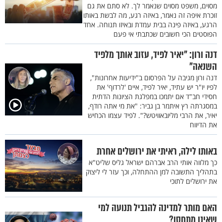
מסוים, משפט מסוים שנאמר לך. לא סתם את גם
זוכרת איפה זה נאמר, באיזה רגע, מה לבשת באותו
הרגע, באיזה פינה בבית עמדת ובאיזו תנוחה. אחד
הפוסטים הכי חשובים שכתבתי אי פעם
דנה ורון: "יאיר לפיד, עזוב אותך מלפיד
השנאה"
דנה ורון מגיבה על הפרסום ב"ידיעות אחרונות",
לפיו יו"ר יש עתיד, יאיר לפיד, איים 'לרדוף' את
חסידי חב"ד אם יתמכו במפלגת הציונות הדתית
במסגרתה רץ איתמר בן גביר: "את מי אתה רודף,
יאיר, את הרבי מליובאוויטש?". לפיד עצמו הכחיש
את הדיווח
באותו לילה, ראיתי את ירושלים אחרת
כך מלווה אותי הרב אברהם ישראל גליס שליט"א
בתהליך התשובה למן ההתחלה, וכך עזר לי ליצוק
את ירושלים לתוכי
האם מותר למדינה להגביל תנועה למי
שאינו מתחסן?