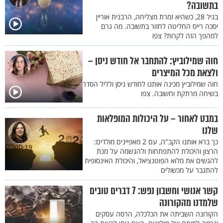
בתשובה?
בגיל 28, כשהיא זמרת מצליחה, הרבנית אוריין
יסכה רייס החליטה לחזור בתשובה. מה גרם
למהפך הזה לקרות? צפו
חוה שמילוביץ: להתחבר אל חודש ניסן –
ולצאת מכל המיצרים
חוה שמילוביץ מכינה אותנו לחודש ניסן ולליל הסדר
בשיחה מרתקת וחשובה. צפו
במבט לאחור – על היכולות המופלאות
שלנו
כך ברא אותנו הקב"ה, עם 2 מאפיינים מולדים:
הרצון והיכולת להתפתחות ולהגשמה על מנת
להגשים את מלוא הפוטנציאל, והיכולת האינסופית
להתגבר על מכשולים
קשר אנושי וחשבון נפש: 7 דברים טובים
שלמדנו מהקורונה
הקורונה השביתה את הכלכלה, הרסה עסקים