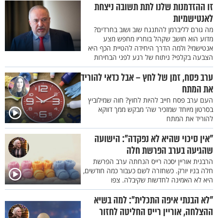
זו ההזדמנות שלנו לתת תשובה ניצחת
לאנטישמיות
מה גורם לליברמן להתנגח שוב ושוב בחרדים?
מדוע הוא חושב שקהל בוחריו מחפש מצע
אנטישמי? ולמה הדרך היחידה להטיית הכף היא
הצבעה בקלפי? ניתוח של רגע לפני הבחירות
ערב פסח, זמן של לחץ – אבל כדאי להוריד
את המתח
העם ערב פסח חייב להיות לחוץ? חוה שמילוביץ
בסרטון מיוחד שמזכיר שה' מבקש ממך דווקא
להוריד את המתח
"אין סיכוי שהיא לא נפקדה": הישועה
שהגיעה בערב הפרשת חלה
הרבנית אוריין יסכה רייס הנחתה ערב הפרשת
חלה בניו יורק. כשחזרה לשם כעבור כמה חודשים,
היא לא האמינה לחדשות שקיבלה. צפו
"לא הבנתי איפה התכלית": למה בשיא
ההצלחה, אוריין רייס החליטה לחזור