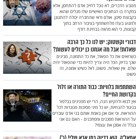
מטבע הדברים, לא נוכל לחייב אדם להתחסן, אלא
במקרה בו הנתונים האישיים שלו מגלים שהוא
בקבוצת סיכון. אולם ודאי שהחברה יכולה להתגונן
ולמנוע בעדו מלהשתתף בציבור הרחב בתוך
קבוצות, כי הוא מהווה בבחינת רודף
דבורי וקשטוק: יש לנו כל כך הרבה
שאלות! אבל מה אנחנו כן יכולים לעשות?
כשרואים את כל הפאזל, את כל התמונה, מבינים
שכך בדיוק הכל היה צריך להיות כדי שהפאזל יהיה
שלם. אין שאלות. פשוט, לא? כשיש אמונה, זה
פשוט
השתתפות בלוויות: כבוד התורה או זלול
בקדושת החיים?
אין לבוא ולהקיש הנה, הרי יש מפגינים בבלפור
בניגוד להנחיות, יש כל מיני מסיבות מנוגדות לכל
ההוראות. וכי אם אכן באמת אותם בני אדם עוברים
על ההוראות מסכנים ומסתכנים - האם גם אני
בגלל זה אסכן את עצמי?
אמאל’ה, הוא בדיוק כמו אבא שלי! (ג’)