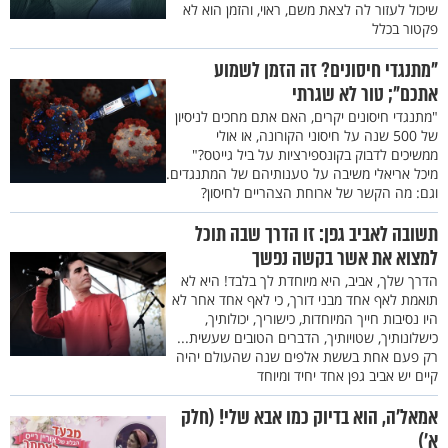
שיכול לעזור לה לצאת משם, ראוי, והזמן הוא לא
פקטור בכלל
"מתנגדי חיסונים? זה הזמן לשמוע
אתכם"; טור לא שגרתי
"מתנגדי חיסונים יקרים, האם אתם מחכים לניסיון
של 500 שנה על חיסוני הקורונה, או אולי
ממשיכים לדבוק בקונספירציות על ביל גייטס?"
מיכל אריאלי משיבה על טענותיהם של המתנגדים.
וגם: מה הקשר של ארוחת הצהריים לחיסון?
תשובה לאביב גפן: זו הדרך שבה תוכל
למצוא את אשר בקשה נפשך
הדרך שלך, אביב, היא מיוחדת לך בלבד! היא לא
תואמת לאף אחד מבני דורך, כי לאף אחד אחר לא
היו נסיבות חייך המיוחדות, כישוריך, יכולותיך,
כישלונותיך, שטויותיך, הדברים הטובים שעשית...
רק פעם אחת בששת אלפים שנה שהעולם יהיה
קיים יש אביב גפן אחד יחיד ומיוחד
אמאל’ה, הוא בדיוק כמו אבא שלי! (חלק
א’)