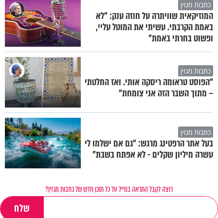
כתבות מגזין
המוזיקאית שוויתרה על חוזה ענק: "לא
באמת הקרבתי. עשיתי את המוטל עליי,
ופשוט בחרתי באמת"
כתבות מגזין
"הפוסט טראומה ריסקה אותי. ואז החלטתי
– מתוך השבר הזה אני צומחת"
כתבות מגזין
בעל אתר הרפטינג מרגש: "גם אם ישלמו לי
עשרה מיליון שקלים - לא אפתח בשבת"
רוצה לקבל התראה במייל על כל תוכן חדש של כתבות מגזין?