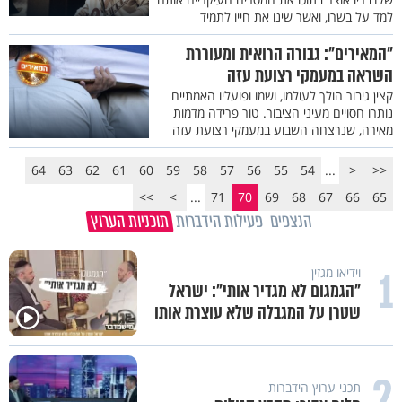
למד על בשרו, ואשר שינו את חייו לתמיד
"המאירים": גבורה הרואית ומעוררת
השראה במעמקי רצועת עזה
קצין גיבור הולך לעולמו, ושמו ופועליו האמתיים
נותרו חסויים מעיני הציבור. טור פרידה מדמות
מאירה, שנרצחה השבוע במעמקי רצועת עזה
64
63
62
61
60
59
58
57
56
55
54
...
<
<<
>>
>
...
71
70
69
68
67
66
65
הנצפים
פעילות הידברות
תוכניות הערוץ
1
וידיאו מגזין
"הגמגום לא מגדיר אותי": ישראל
שטרן על המגבלה שלא עוצרת אותו
2
תכני ערוץ הידברות