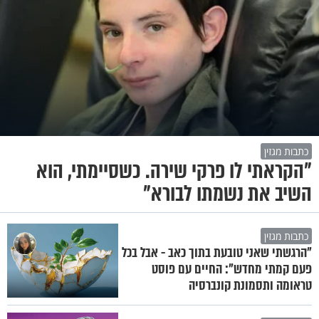
כתבות מגזין
"הקראתי לו פרקי שירה. כשסיימתי, הוא
השיב את נשמתו לבורא"
כתבות מגזין
"הרגשתי שאני טובעת בתוך כאב - אבל בכל
פעם קמתי מחדש": החיים עם פוסט
טראומה ותסמונת קונברסיה