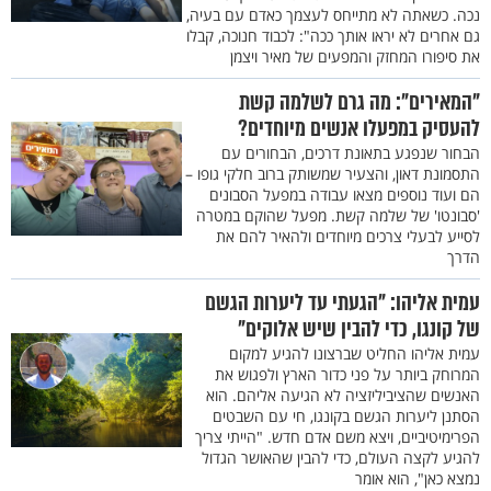
נכה. כשאתה לא מתייחס לעצמך כאדם עם בעיה,
גם אחרים לא יראו אותך ככה": לכבוד חנוכה, קבלו
את סיפורו המחזק והמפעים של מאיר ויצמן
"המאירים": מה גרם לשלמה קשת
להעסיק במפעלו אנשים מיוחדים?
הבחור שנפגע בתאונת דרכים, הבחורים עם
התסמונת דאון, והצעיר שמשותק ברוב חלקי גופו –
הם ועוד נוספים מצאו עבודה במפעל הסבונים
'סבונטו' של שלמה קשת. מפעל שהוקם במטרה
לסייע לבעלי צרכים מיוחדים ולהאיר להם את
הדרך
עמית אליהו: "הגעתי עד ליערות הגשם
של קונגו, כדי להבין שיש אלוקים"
עמית אליהו החליט שברצונו להגיע למקום
המרוחק ביותר על פני כדור הארץ ולפגוש את
האנשים שהציביליזציה לא הגיעה אליהם. הוא
הסתנן ליערות הגשם בקונגו, חי עם השבטים
הפרימיטיביים, ויצא משם אדם חדש. "הייתי צריך
להגיע לקצה העולם, כדי להבין שהאושר הגדול
נמצא כאן", הוא אומר