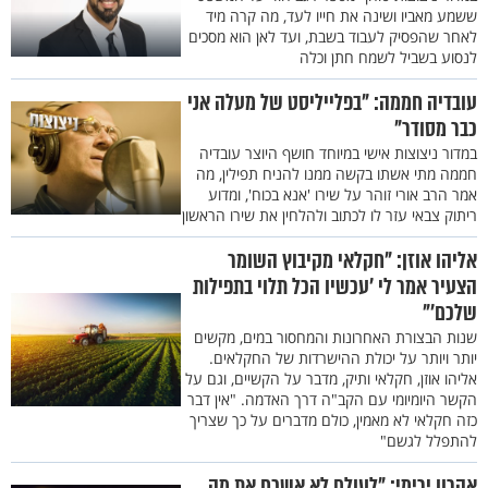
ששמע מאביו ושינה את חייו לעד, מה קרה מיד
לאחר שהפסיק לעבוד בשבת, ועד לאן הוא מסכים
לנסוע בשביל לשמח חתן וכלה
עובדיה חממה: "בפלייליסט של מעלה אני
כבר מסודר"
במדור ניצוצות אישי במיוחד חושף היוצר עובדיה
חממה מתי אשתו בקשה ממנו להניח תפילין, מה
אמר הרב אורי זוהר על שירו 'אנא בכוח', ומדוע
ריתוק צבאי עזר לו לכתוב ולהלחין את שירו הראשון
אליהו אוזן: "חקלאי מקיבוץ השומר
הצעיר אמר לי ’עכשיו הכל תלוי בתפילות
שלכם’"
שנות הבצורת האחרונות והמחסור במים, מקשים
יותר ויותר על יכולת ההישרדות של החקלאים.
אליהו אוזן, חקלאי ותיק, מדבר על הקשיים, וגם על
הקשר היומיומי עם הקב"ה דרך האדמה. "אין דבר
כזה חקלאי לא מאמין, כולם מדברים על כך שצריך
להתפלל לגשם"
אהרון ירימי: "לעולם לא אשכח את מה