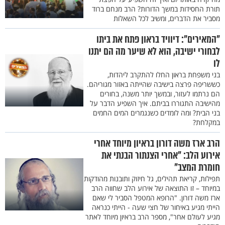
תורת החסידות במשך הדורות? הרב מנחם ברוד
מסביר את הדברים, ומשיב לכל השאלות
"המאירים": דיוויד בראון פתח את ביתו
לבחורי ישיבה, הוא לא שיער מה הם יתנו
לו
בני משפחת בראון החלו להתקרב ליהדות,
כששריפה פרצה בישיבה שהייתה באזור מגוריהם.
הם נרתמו לעזור, ובמשך יותר משנה, בחורים
מהישיבה התגוררו בביתם. איך השפיע הדבר על
בני הבית? ומה לומדים כשנגמרים המים החמים
במקלחת?
הרב ארז משה דורון בראיון מיוחד אחרי
אירוע הלב: "אחרי הצנתור הבנתי את
חומרת המצב"
תפילות, קריאת תהילים, גל חיזוק ותובנות מהודקות
במיוחד – זו התוצאה של אירוע הלב שחווה הרב
ארז משה דורון. "הרופא המטפל הסביר לי שאם
הייתי מגיע באיחור של חצי שעה - הייתי כנראה
מגיע לעולם אחר", מספר הרב בראיון מיוחד לאתר