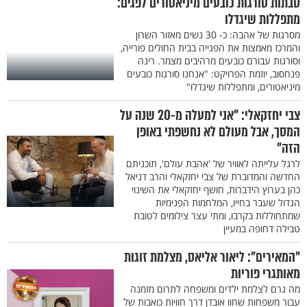
סבתות סורגות כובעים מיניאטורים לפגים:
מתפללות שיגדלו
מסרגות של אהבה: כ- 30 נשים מאזור השרון
והמרכז מאמצות את הפגייה בבית החולים פורייה,
וסורגות עבורם כובעים מרהיבים מצמר. רינה
פנחסוב, יוזמת הפרויקט: "אנחנו סורגות כובעים
מיניאטורים, ומתפללות שיגדלו"
צבי יחזקאלי: "אני למעלה מ-20 שנה על
המסך, אבל מעולם לא נחשפתי באופן
הזה"
לרגל עלייתה לאוויר של 'אהבת עולם', תוכניתם
החדשה והמדוברת של צבי יחזקאלי והרב דניאל
כהן בערוץ הידברות, חושף יחזקאלי את השינוי
הגדול שעבר בחייו, המלחמות הפנימיות
שמתחוללות בקרבו, ומתי עצר צילומים לטובת
טבילה דחופה במעיין
"המאירים": ליאור אליאס, מצלמת זוגות
מאותגרי פוריות
מה גרם לצלמת ילדים ומשפחה לתרום מזמנה
עבור משפחות שחוו אובדן דרך חוויות כואבות של