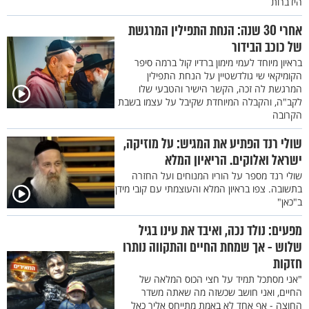
הידברות
אחרי 30 שנה: הנחת התפילין המרגשת
של כוכב הבידור
בראיון מיוחד לעמי מימון ברדיו קול ברמה סיפר
הקומיקאי שי גולדשטיין על הנחת התפילין
המרגשת לה זכה, הקשר הישיר והטבעי שלו
לקב"ה, והקבלה המיוחדת שקיבל על עצמו בשבת
הקרובה
שולי רנד הפתיע את המגיש: על מוזיקה,
ישראל ואלוקים. הריאיון המלא
שולי רנד מספר על הוריו המנוחים ועל החזרה
בתשובה. צפו בראיון המלא והעוצמתי עם קובי מידן
ב"כאן"
מפעים: נולד נכה, ואיבד את עינו בגיל
שלוש - אך שמחת החיים והתקווה נותרו
חזקות
"אני מסתכל תמיד על חצי הכוס המלאה של
החיים, ואני חושב שכשזה מה שאתה משדר
החוצה - אף אחד לא באמת מתייחס אליך כאל