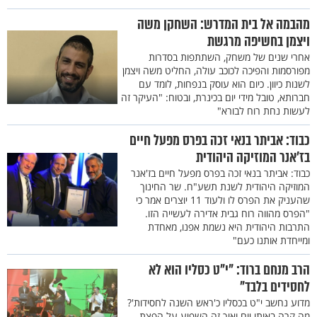
מהבמה אל בית המדרש: השחקן משה
ויצמן בחשיפה מרגשת
אחרי שנים של משחק, השתתפות בסדרות
מפורסמות והפיכה לכוכב עולה, החליט משה ויצמן
לשנות כיוון. כיום הוא עוסק בנפחות, לומד עם
חברותא, טובל מידי יום בכינרת, ובטוח: "העיקר זה
לעשות נחת רוח לבורא"
כבוד: אביתר בנאי זכה בפרס מפעל חיים
בז’אנר המוזיקה היהודית
כבוד: אביתר בנאי זכה בפרס מפעל חיים בז'אנר
המוזיקה היהודית לשנת תשע"ח. שר החינוך
שהעניק את הפרס לו ולעוד 11 יוצרים אמר כי
"הפרס מהווה רוח גבית אדירה לעשייה הזו.
התרבות היהודית היא נשמת אפנו, מאחדת
ומייחדת אותנו כעם"
הרב מנחם ברוד: "י"ט כסליו הוא לא
לחסידים בלבד"
מדוע נחשב י"ט בכסליו כ'ראש השנה לחסידות'?
מה קרה באותו יום ואיך זה השפיע על הפצת