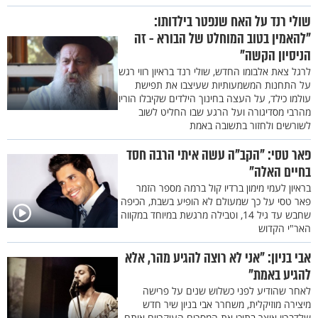
שולי רנד על האח שנפטר בילדותו:
"להאמין בטוב המוחלט של הבורא - זה
הניסיון הקשה"
לרגל צאת אלבומו החדש, שולי רנד בראיון רווי רגש
על התחנות המשמעותיות שעיצבו את תפישת
עולמו כילד, על העצה בחינוך הילדים שקיבלו הוריו
מהרבי מסדיגורה ועל הרגע שבו החליט לשוב
לשורשים ולחזור בתשובה באמת
פאר טסי: "הקב"ה עשה איתי הרבה חסד
בחיים האלה"
בראיון לעמי מימון ברדיו קול ברמה מספר הזמר
פאר טסי על כך שמעולם לא הופיע בשבת, הכיפה
שחבש עד גיל 14, וטבילה מרגשת במיוחד במקווה
האר"י הקדוש
אבי בניון: "אני לא רוצה להגיע מהר, אלא
להגיע באמת"
לאחר שהודיע לפני כשלוש שנים על פרישה
מיצירה מוזיקלית, משחרר אבי בניון שיר חדש
שלדבריו אוצר בתוכו את המסרים העיקריים אותם