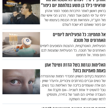
שראיתי כילד בן תשע במלחמת יום כיפור"
בראיון ראשון לאתר הידברות מספר הזמר אהרון
ירימי על ימי התום אצל המורי, הרגע הכי אישי שלו
מול הקב"ה, והמראות מבית הכנסת בעיצומו של
יום כיפור שאותם לא ישכח לעולם
אל תחמיצו: כל הפעילויות ליומיים
האחרונים של חנוכה
הפעילויות, האטרקציות, ההצגות והמופעים ליומיים
האחרונים של חנוכה. כל הפעילויות שמצפות לכם
היום ומחר. אל תחמיצו
האלימות נגרמת בשל הדרת נשים? אתן
באמת מאמינות בזה?
החפצות בקידום השוויון המגדרי רומזות שההפרדה
של נשים וגברים במרחבים ציבוריים, והיעדר שוויון -
הם אלה שעומדים בליבה של האלימות נגד נשים.
נוכל להושיט יד אחת לשנייה –אם תקבלו את
העובדה שחיינו הם תוצר של בחירה, ותפסיקו
לרמוז שאנחנו חוות השתקה