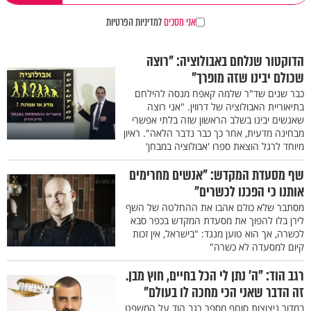
אני מסכים
למדיניות הפרטיות
הדוקטור שנלחם באבולוציה: "רוצה
שכולם יבינו שזה מופרך"
כבר שנים שד"ר שלמה קאפח מנסה להילחם
בתיאוריית האבולוציה של דרווין. "אני רוצה
שאנשים יבינו בשלב הראשון שזה בלתי אפשרי
מבחינה מדעית, אחר כך כבר נדבר הלאה". ראיון
מיוחד לרגל הוצאת ספרו 'אבולוציה במבחן'
שף מסעדת המקדש: "אנשים מחרימים
אותנו כי הפכנו לכשרים"
מסתבר שלא כולם אהבו את ההחלטה של השף
לירן בלו להפוך את מסעדת המקדש בכפר סבא
לכשרה, אך הוא טוען מנגד: "בישראל, אין זכות
קיום למסעדה לא כשרה"
רגב הוד: "ה’ נתן לי הכל בחיים, חוץ מבן.
זה הדבר שאני הכי מחכה לו בעולם"
במדור ניצוצות סוחף מספר רגב הוד על המשפט