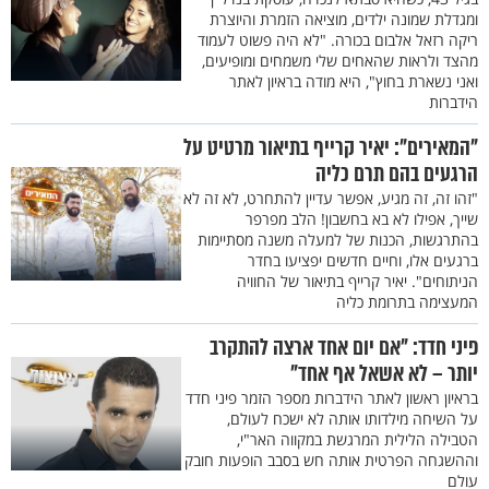
ומגדלת שמונה ילדים, מוציאה הזמרת והיוצרת
ריקה רזאל אלבום בכורה. "לא היה פשוט לעמוד
מהצד ולראות שהאחים שלי משמחים ומופיעים,
ואני נשארת בחוץ", היא מודה בראיון לאתר
הידברות
"המאירים": יאיר קרייף בתיאור מרטיט על
הרגעים בהם תרם כליה
"זהו זה, זה מגיע, אפשר עדיין להתחרט, לא זה לא
שייך, אפילו לא בא בחשבון! הלב מפרפר
בהתרגשות, הכנות של למעלה משנה מסתיימות
ברגעים אלו, וחיים חדשים יפציעו בחדר
הניתוחים". יאיר קרייף בתיאור של החוויה
המעצימה בתרומת כליה
פיני חדד: "אם יום אחד ארצה להתקרב
יותר – לא אשאל אף אחד"
בראיון ראשון לאתר הידברות מספר הזמר פיני חדד
על השיחה מילדותו אותה לא ישכח לעולם,
הטבילה הלילית המרגשת במקווה האר"י,
וההשגחה הפרטית אותה חש בסבב הופעות חובק
עולם