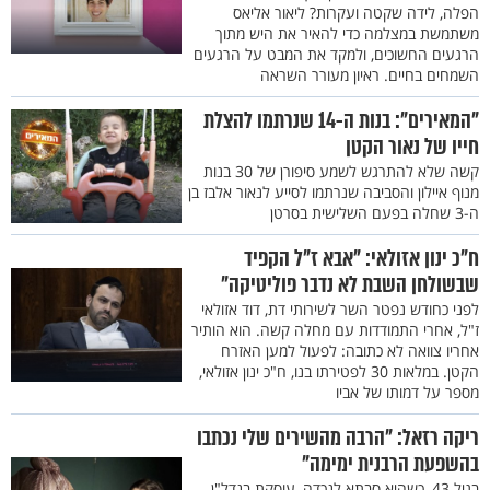
הפלה, לידה שקטה ועקרות? ליאור אליאס
משתמשת במצלמה כדי להאיר את היש מתוך
הרגעים החשוכים, ולמקד את המבט על הרגעים
השמחים בחיים. ראיון מעורר השראה
"המאירים": בנות ה-14 שנרתמו להצלת
חייו של נאור הקטן
קשה שלא להתרגש לשמע סיפורן של 30 בנות
מנוף איילון והסביבה שנרתמו לסייע לנאור אלבז בן
ה-3 שחלה בפעם השלישית בסרטן
ח"כ ינון אזולאי: "אבא ז"ל הקפיד
שבשולחן השבת לא נדבר פוליטיקה"
לפני כחודש נפטר השר לשירותי דת, דוד אזולאי
ז"ל, אחרי התמודדות עם מחלה קשה. הוא הותיר
אחריו צוואה לא כתובה: לפעול למען האזרח
הקטן. במלאות 30 לפטירתו בנו, ח"כ ינון אזולאי,
מספר על דמותו של אביו
ריקה רזאל: "הרבה מהשירים שלי נכתבו
בהשפעת הרבנית ימימה"
בגיל 43, כשהיא סבתא לנכדה, עוסקת בנדל"ן