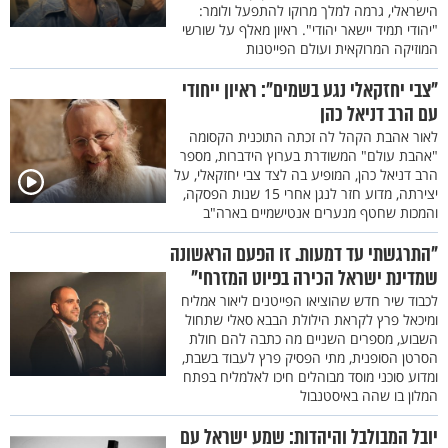
הישראלי, גרמה למלך מרוקו להתפעל ולומר:
"יהודי תמיד יישאר יהודי". ראיון מאלף על שורשי
המוזיקה המרוקאית ועולם הפייטנות
"צבי יחזקאלי נגע בשמים": ראיון ייחודי
עם הרב דניאל כהן
לאור אהבת הקהל לה זכתה התוכנית הקסומה
"אהבת עולם" המשודרת בערוץ הידברות, מספר
הרב דניאל כהן, המופיע בה לצד צבי יחזקאלי, על
יצירתה, מדוע חזר לנגן אחרי 15 שנות הפסקה,
והמכות שחטף מנערים אנטישמיים בארה"ב
"התרגשתי עד דמעות. זו הפעם הראשונה
שמדינת ישראל הכירה בפיוט המזרחי"
לכבוד שיר חדש שהוציאו הפייטנים ליאור אמליח
ומיכאל פרץ לקראת הילולת הבבא סאלי שתחול
השבוע, מספרים השניים מה כתבה להם חולת
הסרטן הסופנית, מתי הפסיק פרץ לעבוד בשבת,
ומדוע סוכני מוסד מבוהלים חיכו לאלמליח בפתח
המלון בו שהה באיסטנבול
יובל המבולבל והיהדות: שמע ישראל עם