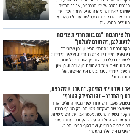
הכנסת נהרס על ידי הגרמנים, אך נר התמיד
שאותר לאחרונה מהווה פריט אחרון וזיכרון עד.
הרב אברהם קריגר ממכון 'שם עולם' מספר על
התגלית המרעישה
חלוצי תרבות: "גם בנות חרדיות צריכות
לדעת לנגן, זה תורם לעולמן"
הקונסרבטוריון החרדי הראשון "רון שלומית"
בירושלים מקיים קונצרט מיוחדים, מכשיר תלמידות
ללימודים בכלי נגינה והופך את חלקן למורות
בעלות תואר. מנכ"ל עמותת רון שולמית, בן-ציון
חסיד: "לימודי נגינה בונים את האישיות של
התלמידות"
אביו של שימי התינוק: "חשבנו שזה פצע,
בסוף התברר – זהו החיידק הטורף"
בשבוע שעבר השתחרר שימי מבית החולים, אחרי
שאושפז שם בעקבות גילוי החיידק הטורף בגופו
הקטן. בשיחה נרגשת מספר אביו על השתלשלות
העניינים – החל מהנפילה הקטנה, עבור בפינוי
דחוף לבית החולים, ועד לסוף הניסי והטוב.
"קיבלנו את הילד במתנה"