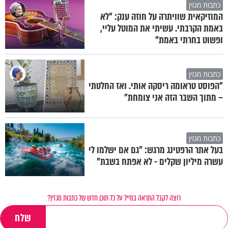
כתבות מגזין
המוזיקאית שוויתרה על חוזה ענק: "לא
באמת הקרבתי. עשיתי את המוטל עליי,
ופשוט בחרתי באמת"
כתבות מגזין
"הפוסט טראומה ריסקה אותי. ואז החלטתי
– מתוך השבר הזה אני צומחת"
כתבות מגזין
בעל אתר הרפטינג מרגש: "גם אם ישלמו לי
עשרה מיליון שקלים - לא אפתח בשבת"
רוצה לקבל התראה במייל על כל תוכן חדש של כתבות מגזין?