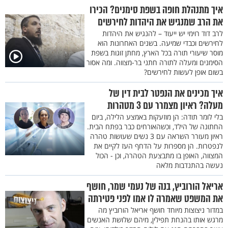
איך מתנהלת חופה בשפת סימנים? הכירו
את הרב שמנגיש את היהדות לחירשים
לרב דוד רוימי יש ייעוד – להנגיש את היהדות
לחירשים וכבדי שמיעה. בשנים האחרונות הוא
מוסר שיעורי תורה בכל הארץ, מחתן זוגות בשפת
הסימנים ומעלה לתורה חתני בר-מצווה. ומה אסור
בשום אופן לעשות לחירשים?
איך מכינים את הנפטר לבית דין של
מעלה? ראיון מצמרר עם 3 מטהרות
בלי לומר תודה: הן מוזעקות באמצע הלילה, ביום
החתונה של הילד, וכשהאורחים כבר בפתח הבית.
ראיון מעורר השראה עם 3 נשים שעושות טהרה
לנפטרות. הן מספרות על הדחף העז לקיים את
המצווה, האופן בו מתבצעת הטהרה, וכן - הכול
נעשה בהתנדבות מלאה
אריאל הורוביץ, בנה של נעמי שמר, חושף
את המשפט שאמרה לו אמו לפני פטירתה
במדור ניצוצות מיוחד חושף אריאל הורוביץ מה
מרגש אותו בהנחת תפילין, מיהם שלושת האנשים