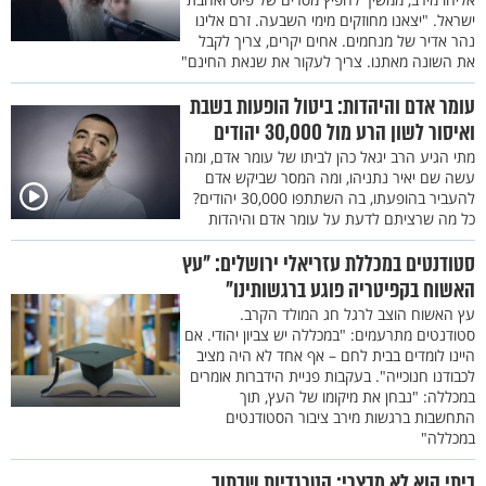
ישראל. "יצאנו מחוזקים מימי השבעה. זרם אלינו
נהר אדיר של מנחמים. אחים יקרים, צריך לקבל
את השונה מאתנו. צריך לעקור את שנאת החינם"
עומר אדם והיהדות: ביטול הופעות בשבת
ואיסור לשון הרע מול 30,000 יהודים
מתי הגיע הרב יגאל כהן לביתו של עומר אדם, ומה
עשה שם יאיר נתניהו, ומה המסר שביקש אדם
להעביר בהופעתו, בה השתתפו 30,000 יהודים?
כל מה שרציתם לדעת על עומר אדם והיהדות
סטודנטים במכללת עזריאלי ירושלים: "עץ
האשוח בקפיטריה פוגע ברגשותינו"
עץ האשוח הוצב לרגל חג המולד הקרב.
סטודנטים מתרעמים: "במכללה יש צביון יהודי. אם
היינו לומדים בבית לחם – אף אחד לא היה מציב
לכבודנו חנוכייה". בעקבות פניית הידברות אומרים
במכללה: "נבחן את מיקומו של העץ, תוך
התחשבות ברגשות מירב ציבור הסטודנטים
במכללה"
ביתי הוא לא מבצרי: הטרגדיות שבתוך