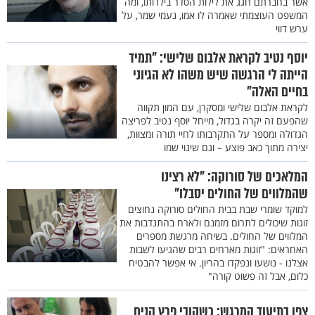
אשר בחברתם חגג את לילות הסדר בילדותו, ומה
המשפט העוצמתי שאמרה לו אמו, נעמי שמר, על
ערש דווי
יוסף נטיב לקראת אלבום שלישי: "תמיד
הייתה לי הרגשה שיש משהו לא הגיוני
בחיים האלה"
לקראת אלבום שלישי ומסקרן, עם המון תקווה
שהפעם זה יקרה בגדול, מייחל יוסף נטיב לפריצה
הגדולה ומספר על התקרבותו לחיי תורה ומצוות,
יצירה מתוך כאב פוצע – וגם שינוי שמו
המלאכים של סורוקה: "לא רצינו
שהמלווים של החולים יסבלו"
למוקד שומרי שבת בבית החולים סורוקה נחוצים
זוגות שיכולים לתרום מזמנם ולארח בהתנדבות את
המלווים של החולים. בשיחה מרגשת מספרים
האחראים: "זוגות מארחים רבים שהגיעו לשבות
אצלנו - נושעו ונפקדו בהריון. אי אפשר להבטיח
כלום, אבל זה פשוט קורה"
צפו בתיעוד המרגש: כשקובי פרץ הניח