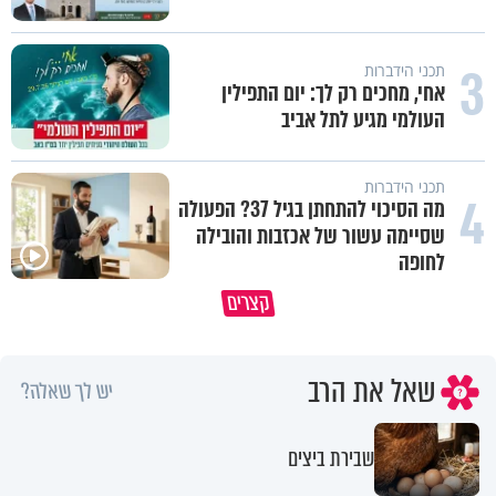
3
תכני הידברות
אחי, מחכים רק לך: יום התפילין
העולמי מגיע לתל אביב
תכני הידברות
4
מה הסיכוי להתחתן בגיל 37? הפעולה
שסיימה עשור של אכזבות והובילה
לחופה
קצרים
מדוע האמונה נמשלה למלח?
גם ׳הרע׳ זה הרחמים של בורא ע
שאל את הרב
יש לך שאלה?
שבירת ביצים