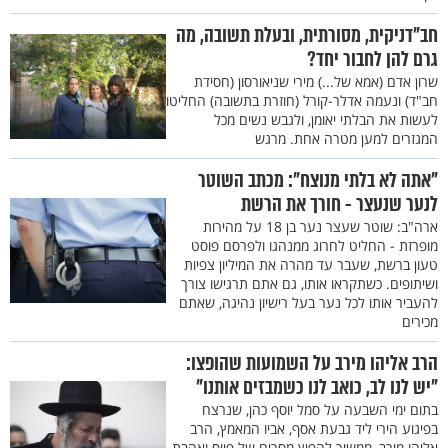
חב"דניקית, מסורתית, ובעלת תשובה, מה
גרם להן לחבור יחד?
שרון אדם (אמא של...) מירי שניאורסון (חסידת
חב"ד) ונעמה אדלר-קורל (חוזרת בתשובה) החליטו
לעשות את הבלתי יאומן, ולגבש נשים מכל
המגזרים למען מטרה אחת. מרגש
"אתה לא בלתי מנוצח": מכתב השוטר
לנער שנעצר - חורך את הרשת
ארה"ב: שוטר שעצר נער בן 18 על מהירות
מופרזת - החליט לחרוג ממנהגו ולפרסם פוסט
טעון ברשת, שעבר עד מהרה את המיליון צפיות
ושיתופים. כשתקראו אותו, גם אתם תרגישו צורך
להעביר אותו לכל נער בעל רישיון נהיגה, שאתם
מכירים
הרב אליהו מירב על השמועות שהופצו:
"יש לנו לב, כואב לנו כשמבזים אותנו"
בתום ימי השבעה על סמל יוסף כהן, שנרצח
בפיגוע הירי ליד גבעת אסף, אביו המאמץ, הרב
אליהו מירב, ממשיך להפיץ מסרים של פיוס ואהבת