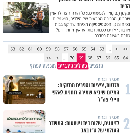
הבית
ונִשְׁמַרְתֶּם מְאֹד לנפשותיכם: כל הורה רוצה להאמין
שהבית, הסביבה הטבעית של הילדים, הוא מקום
בטוח ומוגן. הסטטיסטיקה מוכיחה שדווקא בבית
אורבות לילדינו סכנות רבות. אז איך מתמודדים?
כתבה ראשונה בסדרה
63
62
61
60
59
58
57
56
55
54
53
...
<
<<
>>
>
...
70
69
68
67
66
65
64
הנצפים
פעילות הידברות
תוכניות הערוץ
תכני הידברות
1
מזוזות, ציציות וספרים מחזקים:
המיזם שיביא שמירה רוחנית לאלפי
חיילי צה"ל
2
תכני הידברות
לזיווגים, שלום בית וישועות: המשדר
העולמי של ט"ו באב