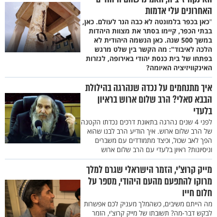
האחרונים עלי אדמות
"
כאן בכפר בלמונטה לא כבה הנר לעולם. כאן,
בבתי הכפר, קיימו בסתר את מצוות היהדות
במשך 500 שנה. כאן הנשמה היהודית לא
הלכה לאיבוד": מה הקשר בין שלט מרגש
בפתחו של בית כנסת יהודי באירופה, לגזרות
האינקוויזיציה האיומה?
איך מתנחמים על נכדה שנהרגה בהילולת
הבבא סאלי? הרב שלום ארוש בראיון
בלעדי
לפני 4 שנים נהרגה בתאונת דרכים נכדתו הקטנה
של הרב שלום ארוש. איך הודיע הרב לבנו שהוא
הפך לאב שכול, וכיצד מתמודדים עם משברים
וניסיונות? ראיון בלעדי עם הרב שלום ארוש
מייק קרוצ’י, הזמר הישראלי שגרם למלך
מרוקו להתפעם מהעם היהודי, מספר על
חלום חייו
מה הייתם משיבים, כשהמלך מעניק לכם אפשרות
לבקש דבר-מה? תשובתו של מייק קרוצ'י, הזמר