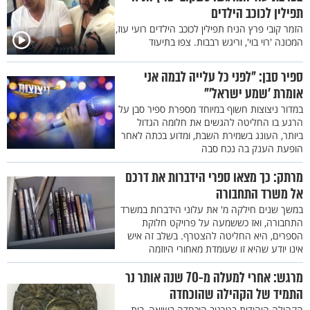
תפילין לכוכב הילדים
הזמר קובי פרץ הניח תפילין לכוכב הילדים רועי עוז,
המכונה 'רוי בוי', וריגש רבבות. צפו בתיעוד
ספיר סבן: "לפני כל עלייה לבמה אני
אומרת ’שמע ישראל’"
במדור ניצוצות חשוף במיוחד מספרת ספיר סבן על
הרגע בו החליטה להגשים את חלומה הגדול
ביותר, העונג בשמירת השבת, ומדוע בכתה לאחר
הופעת הענק בה נכח סבה
מרתק: כך מצאו ספרי הידברות את דרכם
אל משרד התחבורה
במשך שנים חילקה מ' את עלוני הידברות במשרד
התחבורה, ואז כששמעה על פרויקט חלוקת
הספרים, היא החליטה להצטרף. בשלב זה איש
אינו יודע שהיא זו שעומדת מאחורי היוזמה
מרגש: אחרי למעלה מ-70 שנה אותר נר
התמיד של הקהילה שהוכחדה
הקהילה היהודית בטרנוב הוכחדה בשואה, בית