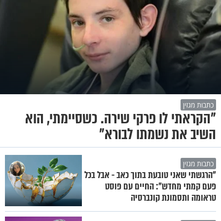
כתבות מגזין
"הקראתי לו פרקי שירה. כשסיימתי, הוא
השיב את נשמתו לבורא"
כתבות מגזין
"הרגשתי שאני טובעת בתוך כאב - אבל בכל
פעם קמתי מחדש": החיים עם פוסט
טראומה ותסמונת קונברסיה