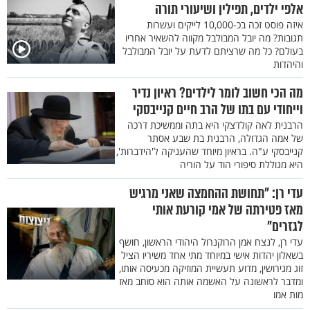
אלפי ילדים, תפילין ושיעורי תורה
איזה פוסט זכה בכ-10,000 לייקים ועשרות
תגובות? מה יובל המבולבל מקווה להשאיר אחריו
בעולם? כל מה שרציתם לדעת על יובל המבולבל
והיהדות
מה הכי חשוב לומר לילדים? ראיון נדיר
וייחודי עם בתו של הרב חיים קנייבסקי
הרבנית לאה קולדצקי היא בתה וממשיכת דרכה
של אמה הגדולה, הרבנית בת שבע אסתר
קנייבסקי ע"ה. בראיון מיוחד שהעניקה ל'הידברות',
היא מגוללת סיפורי הוד על הוריה
עדי רן: "תחושת ההחמצה שאני מרגיש
מאז פטירתה של אמי קורעת אותי
לגזרים"
עדי רן, לנצח אמן הרוקנרול היהודי הראשון, חושף
בשאלון יהדות אישי במיוחד מתי אחד משיריו הציל
זוג מגירושין, מדוע תעשיית המוזיקה מכעיסה אותו,
ומדבר לראשונה על האשמה אותה הוא סוחב מאז
מות אמו