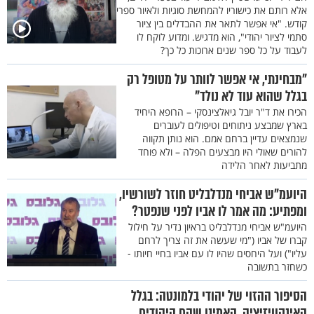
אלא רותם את כישוריו להמחשת סוגיות ולאיור ספרי
קודש. "אי אפשר לתאר את ההבדלים בין ציור
סתמי לציור יהודי", הוא מדגיש. ומדוע לוקח לו
לעבוד על כל ספר שנים ארוכות כל כך?
"מבחינתי, אי אפשר לוותר על מטופל רק
בגלל שהוא עוד לא נולד"
הכירו את ד"ר יובל גיאלצינסקי – הרופא היחיד
בארץ שמבצע ניתוחים וטיפולים לעוברים
שנמצאים עדיין ברחם אמם. הוא נותן תקווה
להורים שאולי היו מבצעים הפלה – ולא פוחד
מתביעות לאחר הלידה
היועמ"ש אביחי מנדלבליט חוזר לשורשיו,
ומפתיע: מה אמר לו אביו לפני שנפטר?
היועמ"ש אביחי מנדלבליט בראיון נדיר על חילול
קברו של אביו ("מי שעשה את זה צריך לרחם
עליו") ועל היחסים שהיו לו עם אביו בחיי חיותו -
כשחזר בתשובה
הסיפור ההזוי של יהודי בלמונטה: בגלל
האינקוויזיציה, האמינו שהם היהודים