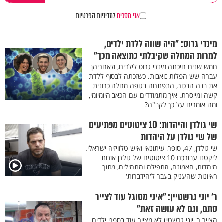
אני מסכים
למדיניות הפרטיות
מינדי גרוס: "היה שווה ללדת ילדים,
למרות המחלה שקיבלתי כתוצאה מכך"
חמש שנים חיכתה מינדי גרוס לילדים, ולאחריהן
עברה שש הפלות כואבות. כשזכתה לבסוף ללדת
את בנה הבכור, התפתחה בגופה מחלה כרונית
קשה ומייסרת. איך מתמודדים עם הכאב היומיומי,
ומה אומרים על כך לקב"ה?
שי גולדן והיהדות: 10 ציטוטים מפתיעים
של שי גולדן על היהדות
שי גולדן, 47, סופר, עיתונאי ואיש טלוויזיה ישראלי.
ליקטנו עבורכם 10 ציטוטים של גולדן אודות
היהדות, האמונה, התפילה והתהילים, מתוך
ראיונות שהעניק בעבר ל'הידברות'
ר’ יוני גרשטיין: "איני מסוגל עוד לצייר
סתם, וגם לא עושה זאת"
הצייר ר' יוני גרשטיין לא מצייר עוד בספרי ילדים,