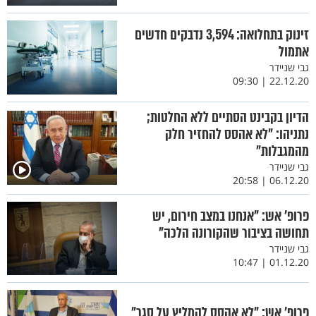
זינוק בתחלואה: 3,594 נדבקים חדשים
אתמול
גבי שניידר
22.12.20 | 09:30
הדיון בקבינט הסתיים ללא החלטות;
נתניהו: "לא אהסס להחזיר חלק
מהמגבלות"
גבי שניידר
06.12.20 | 20:58
פרופ’ אש: "אנחנו במצב חירום, יש
תחושה בציבור שהקורונה הלכה"
גבי שניידר
01.12.20 | 10:47
פרופ’ אש: "לא אהסס להמליץ על סגר"