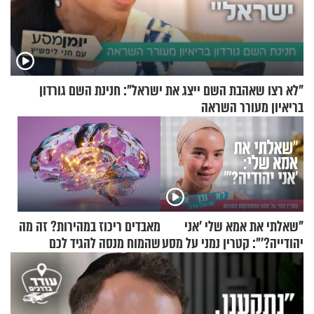
"לא רצו שאהבת השם ייצג את ישראל": חנינת השם גורדון
בריאיון מעורר השראה
"שאלתי את אמא שלי 'אני
מאבדים ריכוז במהירות? זה מה
יהודייה?'": קטרין נמני על מסע
שהמוח מנסה להגיד לכם
ההתחזקות המרגש