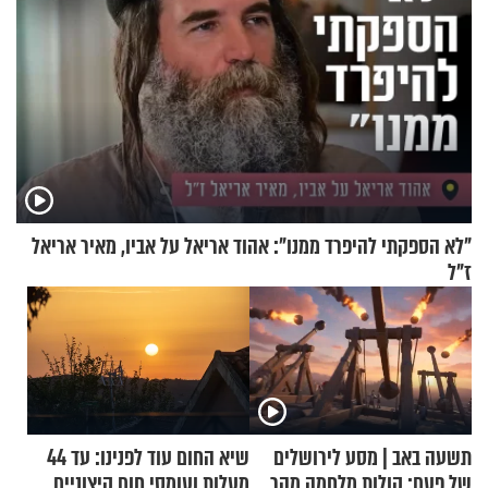
"לא הספקתי להיפרד ממנו": אהוד אריאל על אביו, מאיר אריאל
ז"ל
תשעה באב | מסע לירושלים
שיא החום עוד לפנינו: עד 44
של פעם: קולות מלחמה מהר
מעלות ועומסי חום קיצוניים