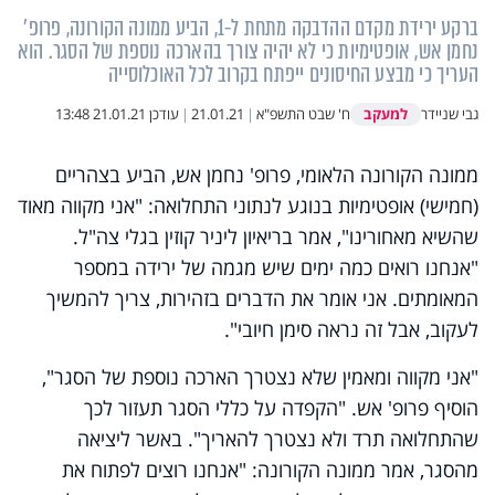
ברקע ירידת מקדם ההדבקה מתחת ל-1, הביע ממונה הקורונה, פרופ'
נחמן אש, אופטימיות כי לא יהיה צורך בהארכה נוספת של הסגר. הוא
העריך כי מבצע החיסונים ייפתח בקרוב לכל האוכלוסייה
למעקב
גבי שניידר
ח' שבט התשפ"א
|
21.01.21
|
עודכן
21.01.21 13:48
ממונה הקורונה הלאומי, פרופ' נחמן אש, הביע בצהריים
(חמישי) אופטימיות בנוגע לנתוני התחלואה: "אני מקווה מאוד
שהשיא מאחורינו", אמר בריאיון ליניר קוזין בגלי צה"ל.
"אנחנו רואים כמה ימים שיש מגמה של ירידה במספר
המאומתים. אני אומר את הדברים בזהירות, צריך להמשיך
לעקוב, אבל זה נראה סימן חיובי".
"אני מקווה ומאמין שלא נצטרך הארכה נוספת של הסגר",
הוסיף פרופ' אש. "הקפדה על כללי הסגר תעזור לכך
שהתחלואה תרד ולא נצטרך להאריך". באשר ליציאה
מהסגר, אמר ממונה הקורונה: "אנחנו רוצים לפתוח את