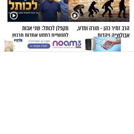
הרב זמיר כהן - תורה ומדע,
מקפלן לכותל: שני אבות
אבולוציה ויהדות
לחטופים במסע אחדות מרגש
X
"תסמונת דאון זו לא מחלה": יאיר פומברג בסיפור חיים מעורר