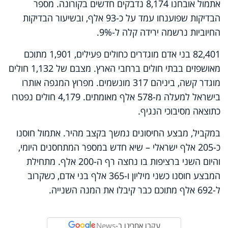
אתמול אובחנו 8,174 נדבקים חדשים בקורונה. מספר
הבדיקות שפוענחו עמד על כ-93 אלף, ובשיעור הבדיקות
החיוביות נרשמה ירידה קלה ל-9%.
82,401 בני אדם מוגדרים כחולים פעילים, 1,901 מתוכם
מאושפזים בבתי חולים ברחבי הארץ. מצבם של 1,132 חולים
מוגדר קשה, ביניהם 317 מונשמים. מפרוץ המגפה אותרו
בישראל למעלה מ-578 אלף מאומתים. 4,179 חולים נפטרו
כתוצאה מסיבוכי הנגיף.
במקביל, מבצע החיסונים נמשך בקצב מהיר. אתמול חוסנו
כ-205 אלף ישראלי – שיא חדש במספר המתחסנים היומי,
והיום השני ברציפות בו נחצה רף ה-200 אלף. מתחילת
המבצע חוסנו כשני מיליון ו-365 אלף בני אדם, כשקרוב
ל-692 אלף מתוכם כבר קיבלו את המנה השנייה
.
עקבו אחרינו ב-
News