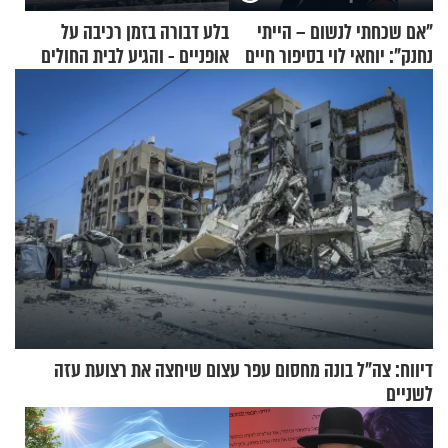
"אם שכחתי לנשום – הייתי
בלע דבורה בזמן רכיבה על
נחנק": יוחאי לוי בסיפור חיים
אופניים - והגיע לבית החולים
מעורר השראה
במצב מסכן חיים
דיווח: צה"ל בונה מחסום עפר עצום שיחצה את רצועת עזה
לשניים