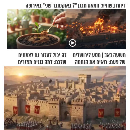
דיווח בשוויץ: חמאס תכנן "7 באוקטובר שני" באירופה
תשעה באב | מסע לירושלים
זה יכול לעזור גם לצמחים
של פעם: רואים את הנחמה
שלכם: למה גננים מפזרים
קינמון בעציצים?