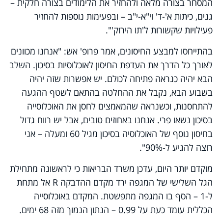
המסחר בצורה מלאה ולהחזיר את הלימודים בצורה חלקית –
גנים, כיתות א'-ד' וי"א-י"ב – ובפעימות נוספות להחזיר
פעילויות שקשורות ל'תו הירוק'".
בהתייחסו למבצע החיסונים, אמר פרופ' אש: "אנחנו מכוונים
לאורך כל הדרך את העדפת החיסון לאוכלוסיות בסיכון. השלב
הבא יהיה כנראה פתיחה לכולם. יש אפשרות שזה יהיה
בשבוע הבא, נקבל את ההחלטה בהתאם לשטף ההגעה
להתחסנות, וכשנראה שהמאמצים לחסן את האוכלוסייה
בסיכון נשאו פרי. אנחנו באחוזים טובים, אבל יש רווח גדול
בחיסון נוסף של האוכלוסיה בסיכון מגיל 60 ומעלה – אני
רוצה להגיע ל-90%".
מוקדם יותר היום, עדכן משרד הבריאות כי לראשונה מתחילת
הגל השלישי של המגפה ירד מקדם ההדבקה
R
אל מתחת
ל-1 – הסף בו המגפה מתפשטת. המקדם באוכלוסייה
הכללית עומד כעת על 0.99 – הנתון הנמוך מזה 68 ימים.