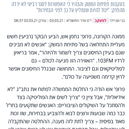
בעקבות פתיחת המשק והבהיר כי האפשרות לסגר רביעי לא ירדה
מהפרק: "יכול להיות שנמליץ על כך לפני הבחירות"
למעקב
גבי שניידר
י"ט אדר התשפ"א
|
03.03.21
|
עודכן
03.03.21 08:37
ממונה הקורונה, פרופ' נחמן אש, הביע הבוקר (רביעי) חשש
מעליית התחלואה בשל פתיחת המשק: "אנשים לא מבינים
שגם בעידן החיסונים צריך לשמור ולהיזהר", אמר בריאיון
לרדיו
103FM
. "האווירה הזו מגיעה לכולם – גם
לפוליטיקאים וגם לציבור. התחושה שבגלל החיסונים אפשר
לרוץ קדימה משפיעה על כולם".
פרופ' אש הודה כי החלטת הממשלה לפתוח את נתב"ג "לא
אידיאלית", אבל ציין כי "צריך לשים את הפוליטיקה בצד
ולהסתכל על השיקולים הציבוריים: האנשים שתקועים בחו"ל
כבר כמה שבועות ורוצים לבוא ולהצביע בבחירות, שזו זכות
מאוד בסיסית – צריך לתת לזה מענה. ההחלטה שהתקבלה