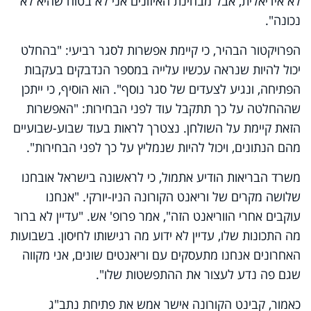
לא אידיאלית, אבל מבחינת האיזונים אני לא בטוח שהיא לא
נכונה".
הפרויקטור הבהיר, כי קיימת אפשרות לסגר רביעי: "בהחלט
יכול להיות שנראה עכשיו עלייה במספר הנדבקים בעקבות
הפתיחה, ונגיע לצעדים של סגר נוסף". הוא הוסיף, כי ייתכן
שההחלטה על כך תתקבל עוד לפני הבחירות: "האפשרות
הזאת קיימת על השולחן. נצטרך לראות בעוד שבוע-שבועיים
מהם הנתונים, ויכול להיות שנמליץ על כך לפני הבחירות".
משרד הבריאות הודיע אתמול, כי לראשונה בישראל אובחנו
שלושה מקרים של וריאנט הקורונה הניו-יורקי. "אנחנו
עוקבים אחרי הווריאנט הזה", אמר פרופ' אש. "עדיין לא ברור
מה התכונות שלו, עדיין לא ידוע מה רגישותו לחיסון. בשבועות
האחרונים אנחנו מתעסקים עם וריאנטים שונים, אני מקווה
שגם פה נדע לעצור את ההתפשטות שלו".
כאמור, קבינט הקורונה אישר אמש את פתיחת נתב"ג