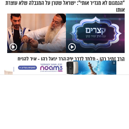
"הגמגום לא מגדיר אותי": ישראל שטרן על המגבלה שלא עוצרת
אותו
הרב זמיר כהן - תלמד לדבר יפה
הרב יגאל כהן - איך להניח
X
תפילין?