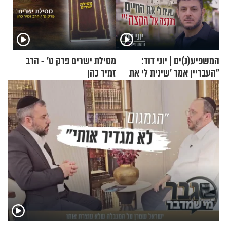
המשפיע(נ)ים | יוני דוד:
מסילת ישרים פרק ט’ - הרב
"העבריין אמר 'שינית לי את
זמיר כהן
החיים מהקצה אל הקצה'"