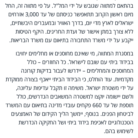
בהתאם למתווה שגובש על ידי המל"ל. על פי מתווה זה, החל
מיום ראשון הקרוב תתאפשר כניסתם של עד 3,000 אזרחים
ישראלים לארץ מדי יום, בדרך האוויר ובמעברים היבשתיים,
ללא צורך במתן אישור של ועדת החריגים. היקף הטיסות
ייקבע על ידי משרד התחבורה בתיאום עם משרד הבריאות.
במסגרת המתווה, מי שאינם מחוסנים או מחלימים יחויבו
בבידוד ביתי עם שובם לישראל. כל החוזרים – כולל
המחוסנים והמחלימים – יידרשו לעבור בדיקות קורונה
מקדמיות. עוד הוחלט, כי הבידוד הביתי ייאכף בצורה ממוקדת
על ידי משטרת ישראל. משימה זו תקבל עדיפות עליונה,
ולשם יישומה יוקצו למשטרה המשאבים הנדרשים, כולל
תוספת של עד 660 פקחים עובדי מדינה בתיאום עם המשרד
לביטחון הפנים. בנוסף, יימשך הליך הקידום של האמצעים
הטכנולוגיים לאכיפת בידוד ביתי ושל החקיקה הנדרשת
לשימוש בהם.