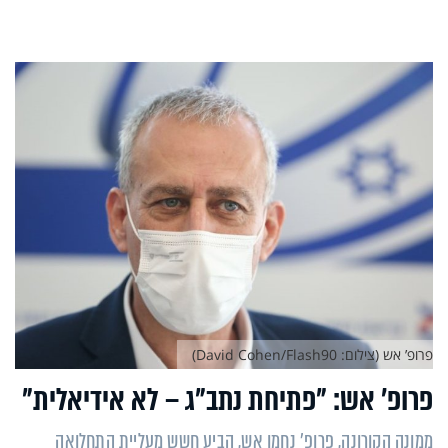
פרופ’ אש (צילום: David Cohen/Flash90)
פרופ’ אש: "פתיחת נתב"ג – לא אידיאלית"
ממונה הקורונה, פרופ' נחמן אש, הביע חשש מעליית התחלואה