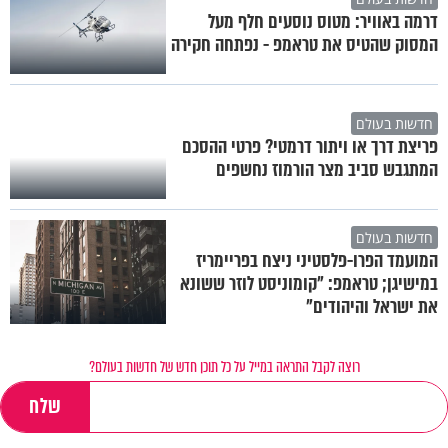
דרמה באוויר: מטוס נוסעים חלף מעל
המסוק שהטיס את טראמפ - נפתחה חקירה
חדשות בעולם
פריצת דרך או ויתור דרמטי? פרטי ההסכם
המתגבש סביב מצר הורמוז נחשפים
חדשות בעולם
המועמד הפרו-פלסטיני ניצח בפריימריז
במישיגן; טראמפ: "קומוניסט לוזר ששונא
את ישראל והיהודים"
רוצה לקבל התראה במייל על כל תוכן חדש של חדשות בעולם?