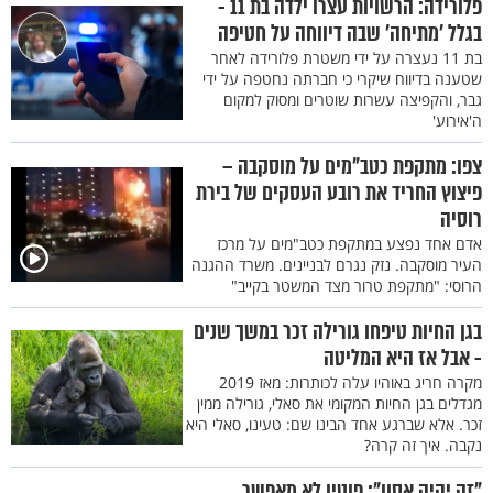
פלורידה: הרשויות עצרו ילדה בת 11 -
בגלל 'מתיחה' שבה דיווחה על חטיפה
בת 11 נעצרה על ידי משטרת פלורידה לאחר
שטענה בדיווח שיקרי כי חברתה נחטפה על ידי
גבר, והקפיצה עשרות שוטרים ומסוק למקום
ה'אירוע'
צפו: מתקפת כטב"מים על מוסקבה –
פיצוץ החריד את רובע העסקים של בירת
רוסיה
אדם אחד נפצע במתקפת כטב"מים על מרכז
העיר מוסקבה. נזק נגרם לבניינים. משרד ההגנה
הרוסי: "מתקפת טרור מצד המשטר בקייב"
בגן החיות טיפחו גורילה זכר במשך שנים
- אבל אז היא המליטה
מקרה חריג באוהיו עלה לכותרות: מאז 2019
מגדלים בגן החיות המקומי את סאלי, גורילה ממין
זכר. אלא שברגע אחד הבינו שם: טעינו, סאלי היא
נקבה. איך זה קרה?
"זה יהיה אסון": פוטין לא מאפשר