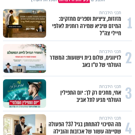
תכני הידברות
1
מזוזות, ציציות וספרים מחזקים:
המיזם שיביא שמירה רוחנית לאלפי
חיילי צה"ל
2
תכני הידברות
לזיווגים, שלום בית וישועות: המשדר
העולמי של ט"ו באב
3
תכני הידברות
אחי, מחכים רק לך: יום התפילין
העולמי מגיע לתל אביב
תכני הידברות
4
מה הסיכוי להתחתן בגיל 37? הפעולה
שסיימה עשור של אכזבות והובילה