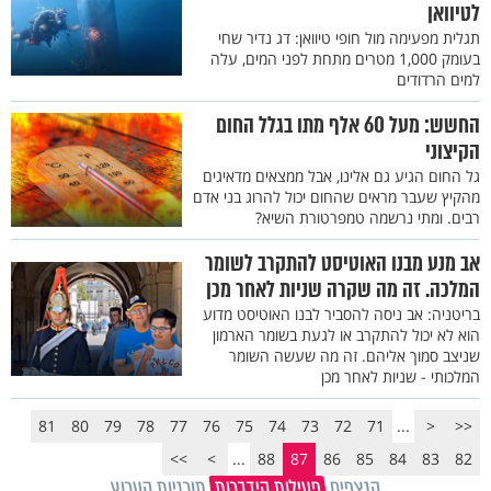
לטיוואן
תגלית מפעימה מול חופי טיוואן: דג נדיר שחי
בעומק 1,000 מטרים מתחת לפני המים, עלה
למים הרדודים
החשש: מעל 60 אלף מתו בגלל החום
הקיצוני
גל החום הגיע גם אלינו, אבל ממצאים מדאיגים
מהקיץ שעבר מראים שהחום יכול להרוג בני אדם
רבים. ומתי נרשמה טמפרטורת השיא?
אב מנע מבנו האוטיסט להתקרב לשומר
המלכה. זה מה שקרה שניות לאחר מכן
בריטניה: אב ניסה להסביר לבנו האוטיסט מדוע
הוא לא יכול להתקרב או לגעת בשומר הארמון
שניצב סמוך אליהם. זה מה שעשה השומר
המלכותי - שניות לאחר מכן
81
80
79
78
77
76
75
74
73
72
71
...
<
<<
>>
>
...
88
87
86
85
84
83
82
הנצפים
פעילות הידברות
תוכניות הערוץ