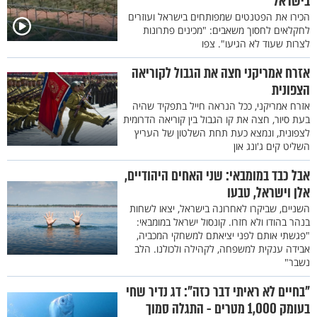
בישראל
הכירו את הפטנטים שמפותחים בישראל ועוזרים
לחקלאים לחסוך משאבים: "מכינים פתרונות
לצרות שעוד לא הגיעו". צפו
אזרח אמריקני חצה את הגבול לקוריאה
הצפונית
אזרח אמריקני, ככל הנראה חייל בתפקיד שהיה
בעת סיור, חצה את קו הגבול בין קוריאה הדרומית
לצפונית, ונמצא כעת תחת השלטון של העריץ
השליט קים ג'ונג און
אבל כבד במומבאי: שני האחים היהודיים,
אלן וישראל, טבעו
השניים, שביקרו לאחרונה בישראל, יצאו לשחות
בנהר בהודו ולא חזרו. קונסול ישראל במומבאי:
"פגשתי אותם לפני יציאתם למשחקי המכביה,
אבידה ענקית למשפחה, לקהילה ולכולנו. הלב
נשבר"
"בחיים לא ראיתי דבר כזה": דג נדיר שחי
בעומק 1,000 מטרים - התגלה סמוך