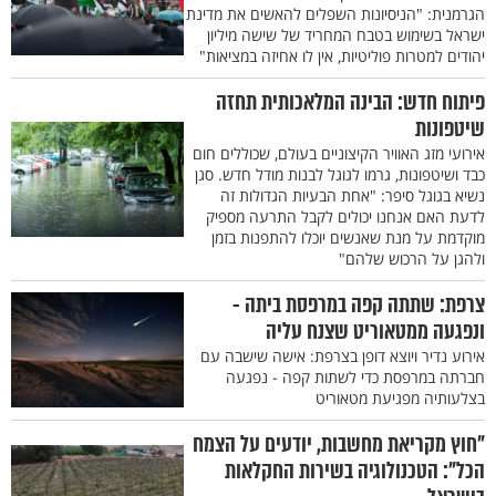
הגרמנית: "הניסיונות השפלים להאשים את מדינת
ישראל בשימוש בטבח המחריד של שישה מיליון
יהודים למטרות פוליטיות, אין לו אחיזה במציאות"
פיתוח חדש: הבינה המלאכותית תחזה
שיטפונות
אירועי מזג האוויר הקיצוניים בעולם, שכוללים חום
כבד ושיטפונות, גרמו לגוגל לבנות מודל חדש. סגן
נשיא בגוגל סיפר: "אחת הבעיות הגדולות זה
לדעת האם אנחנו יכולים לקבל התרעה מספיק
מוקדמת על מנת שאנשים יוכלו להתפנות בזמן
ולהגן על הרכוש שלהם"
צרפת: שתתה קפה במרפסת ביתה -
ונפגעה ממטאוריט שצנח עליה
אירוע נדיר ויוצא דופן בצרפת: אישה שישבה עם
חברתה במרפסת כדי לשתות קפה - נפגעה
בצלעותיה מפגיעת מטאוריט
"חוץ מקריאת מחשבות, יודעים על הצמח
הכל": הטכנולוגיה בשירות החקלאות