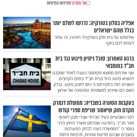
אני מסכים
למדיניות הפרטיות
אפליה במלון בטורקיה: נדרשו לשלם יותר
בגלל שהם ישראלים
שילמתם על בית מלון בטורקיה? היזהרו, זה עלול
לעלות לכם ביוקר
ברגע האחרון: סוכל ניסיון פיגוע נגד בית
חב"ד במומבאי
שני אזרחים ממוצא פקיסטני נעצרו לאחר שתכננו
להוציא פיגוע גדול בבית חב"ד בימים הקרובים.
השניים הודו בחקירתם כי ניסו לתכנן פיגוע. נבדק
האם הם שייכים למשמרות המהפכה של איראן
בעקבות הסערה בשבדיה: ממשלת דנמרק
תקדם חוק שיאסור שריפת ספרי קודש
לפני כשבועיים פעיל חברתי שבדי תכנן לשרוף
ספר תנ"ך. בהודעה שפרסם משרד החוץ הדני
נמסר כי "הממשלה רוצה לבדוק התערבות
במצבים שבהם מדינות אחרות, תרבויות ודתות