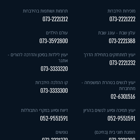
מזכירות הידברות
תרומות ושותפות בהידברות
073-2221212
073-2221222
עלון שבת - עונג שבת
עולם הילדים
073-3592800
073-2221388
יעוץ למתחזקים בתחילת הדרך
יעוץ לילדות בסיכון והדרכה להורים -
אתגר
073-2221232
073-3333320
יעוץ לנשים בטהרת המשפחה -
קו ההלכה הידברות
מתחברות
073-3333300
02-6301516
יעוץ תמיכה וסיוע לנשים בהריון
דיווח וסיוע במקרי התבוללות
052-9551591
052-9551591
הזמנת חוגי בית (בחינם)
נופשים