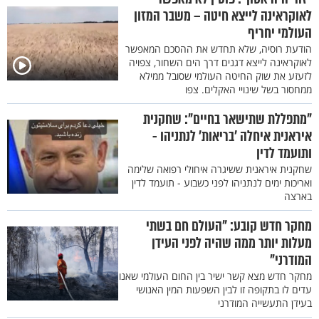
לאוקראינה לייצא חיטה – משבר המזון
העולמי יחריף
הודעת רוסיה, שלא תחדש את ההסכם המאפשר
לאוקראינה לייצא דגנים דרך הים השחור, צפויה
לזעזע את שוק החיטה העולמי שסובל ממילא
ממחסור בשל שינויי האקלים. צפו
"מתפללת שתישאר בחיים": שחקנית
איראנית איחלה 'בריאות' לנתניהו -
ותועמד לדין
שחקנית איראנית ששיגרה איחולי רפואה שלימה
ואריכות ימים לנתניהו לפני כשבוע - תועמד לדין
בארצה
מחקר חדש קובע: "העולם חם בשתי
מעלות יותר ממה שהיה לפני העידן
המודרני"
מחקר חדש מצא קשר ישיר בין החום העולמי שאנו
עדים לו בתקופה זו לבין השפעות המין האנושי
בעידן התעשייה המודרני