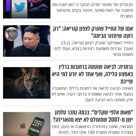
הבעלים של טוויטר הודיע הבוקר כי הוא ישנה את
מיתוגה של רשת טוויטר, וייפטר בקרוב מהציפור
המוכרת
אמו של החייל שערק לצפון קוריאה: "רק
רוצה שיחזור הביתה"
החייל האמריקני שערק לצפון קוריאה: בן 23
שעבר עבירות משמעת רציניות בצבא, ועמד לפני
משפט צבאי
גרמניה: לביאה שוטטה ברחובות ברלין
באמצע הלילה, ואף אחד לא יודע למי היא
שייכת
מאיפה הגיעה לביאה אל רחובות ברלין? המשטרה
במצוד אחר לביאה שאותרה ברחבי העיר, ואיש לא
יודע מאיפה היא הגיעה לשם
"מאות אלפי שקלים": בכמה נמכר טלפון
ישן מ-2007 שמעולם לא יצא מהאריזה?
המכשיר, שיוצר במהדורה הראשונה אי פעם, נמכר
במכירה פומבית תמורת 190 אלף דולר, למרות