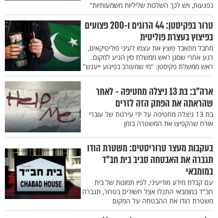
נפגעות, ויש לכך השלכות שליליות משמעותיות"
טרור בפקיסטן: 44 הרוגים ו-200 פצועים
בפיצוץ בעצרת פוליטית
מחבל מתאבד פוצץ את עצמו לעיני פוליטיקאים,
רגע אחרי שסגן ראש ממשלת סין הגיע למקום.
ראש ממשלת פקיסטן: "מי שמעורב בפיגוע ייענש"
ארה"ב: בת 13 ניצלה מחטיפה - לאחר
שהראתה את הפתק הזה לזרים
בת 13 ניצלה מחטיפה על ידי עירנות של עוברי
אורח שהקפיצו את המשטרה בזמן
בעקבות מעצר טרוריסטים: משטרת הודו
תגברה את האבטחה סביב בית חב"ד
במומבאי
עם קבלת מידע מודיעיני, לפיו תמונות של בית
חב"ד במומבאי התגלו אצל חשודים בטרור, תגברה
משטרת הודו את ההבטחה על המקום