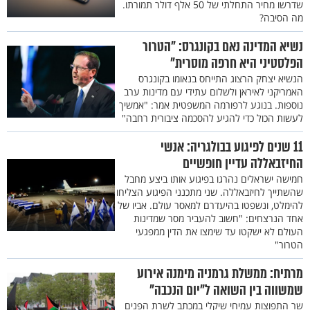
שדרשו מחיר התחלתי של 50 אלף דולר תמורתו.
מה הסיבה?
נשיא המדינה נאם בקונגרס: "הטרור
הפלסטיני היא חרפה מוסרית"
הנשיא יצחק הרצוג התייחס בנאומו בקונגרס
האמריקני לאיראן ולשלום עתידי עם מדינות ערב
נוספות. בנוגע לרפורמה המשפטית אמר: "אמשיך
לעשות הכול כדי להגיע להסכמה ציבורית רחבה"
11 שנים לפיגוע בבולגריה: אנשי
החיזבאללה עדיין חופשיים
חמישה ישראלים נהרגו בפיגוע אותו ביצע מחבל
שהשתייך לחיזבאללה. שני מתכנני הפיגוע הצליחו
להימלט, ונשפטו בהיעדרם למאסר עולם. אביו של
אחד הנרצחים: "חשוב להעביר מסר שמדינות
העולם לא ישקטו עד שימצו את הדין ממפגעי
הטרור"
מרתיח: ממשלת גרמניה מימנה אירוע
שמשווה בין השואה ל"יום הנכבה"
שר התפוצות עמיחי שיקלי במכתב לשרת הפנים