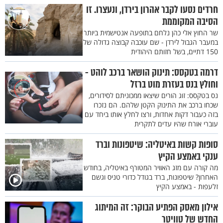
חרדים נסעו לקבר אהרון בירדן, ונעצרו. זו
הסיבה המקוממת
שר החוץ אלי כהן נלחם בתופעה אנטישמית ביותר
במעבר הגבול לירדן - שם עוכבה קבוצה גדולה של
150 דתיים, בשל חזותם היהודית
דרמה בטקסס: תינוק הושאר ברכב לוהט -
וחולץ בנס בעזרת מוט ברזל
נס בטקסס: זוג הורים שיצאו ממכוניתם לסידורים,
שכחו ברכב את התינוק הקטן שלהם. הם נזכרו
בזה כעבור דקות אחדות, ורצו לחלץ אותו ביחד עם
עוברי אורח שהיו עדים לתקרית
סופות קשות באיטליה: שיטפונות וברד
ענקי באמצע הקיץ
מה קורה עם מזג האוויר המטורף באיטליה, בחודש
האחרון? שיטפונות, ברד בגודל כדורי טניס וגשם
זלעפות - באמצע הקיץ
אילון מאסק הפתיע הבוקר: זה המיתוג
החדש של טוויטר