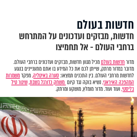
חדשות בעולם
חדשות, מבזקים ועדכונים על המתרחש
ברחבי העולם - אל תחמיצו
מדור
חדשות בעולם
מכיל מגוון חדשות, מבזקים ועדכונים ברחבי העולם.
מדובר במדור מרתק, שייתן לכם את כל המידע בו אתם מתעניינים בנוגע
לחדשות מרחבי העולם. בין התכנים תמצאו:
סערה באיטליה,
מפקד
משמרות
המהפכה האיראני,
נשיא בוקה נגד קיום
משחק כדורגל בשבת,
שיגור טיל
בליסטי,
ועוד ועוד. מדור מומלץ, מושקע ומרתק.