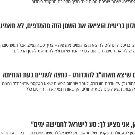
טרליה: שירות שריפת גופות לצד הליך הקבורה המקובל ביהדות
ון בריטית הוציאה את השמן הזה מהמדפים, לא תאמינו
י בריטניה תחליט להוציא מוצר מסוים ממדפיה – צריך סיבה ממש, אבל ממש טובה,
 שיש לה את הסיבה הכי טובה כדי להגיד שלום ולא להתראות לשמן הדקלים
 שיצא מארה"ב להונדורס - נחצה לשניים בעת הנחיתה
תמול (ג') על אדמת הונדורס, לאחר שמטוס נוסעים שיצא מטקסס שבארה"ב נחצה
בות. תשעה פונו לבית החולים, אך באורח נסי לא היו הרוגים כלל
, אני מציע לך: סע לישראל לחמישה ימים"
אמין לתעמולה השקרית של חמאס. סע לישראל לחמישה ימים כתייר. בקר בערים הע