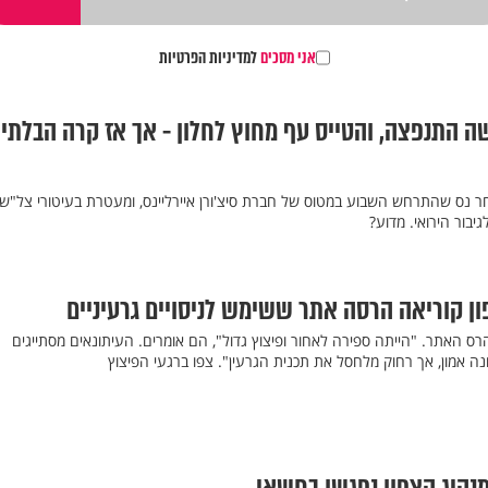
אני מסכים
למדיניות הפרטיות
 התנפצה, והטייס עף מחוץ לחלון - אך אז קרה הבלתי
 נס שהתרחש השבוע במטוס של חברת סיצ'ורן איירליינס, ומעטרת בעיטורי צל"ש
יבור הירואי. מדוע?
פון קוריאה הרסה אתר ששימש לניסויים גרעיניים
ס האתר. "הייתה ספירה לאחור ופיצוץ גדול", הם אומרים. העיתונאים מסתייגים
ונה אמון, אך רחוק מלחסל את תכנית הגרעין". צפו ברגעי הפיצוץ