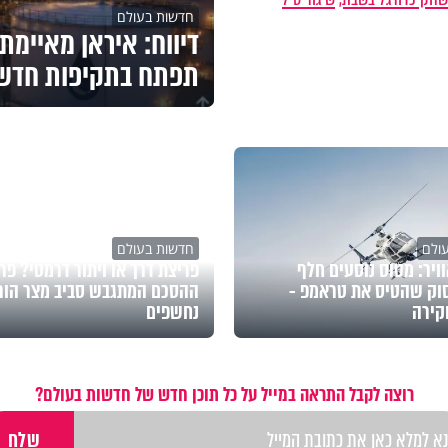
חדשות בעולם
דיווח: איראן מאיימת
תפתח בתקיפות חדש
ולם
חדשות בעולם
ויר: מטוס נוסעים חלף
פריצת דרך או ויתור דרמטי? פר
וק שהטיס את טראמפ -
ההסכם המתגבש סביב מצר הור
קירה
נחשפים
רוצה לקבל התראה במייל על כל תוכן חדש של חדשות בעולם?