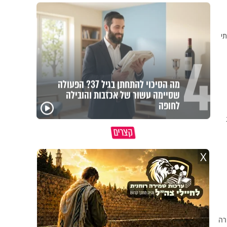
י
4
מה הסיכוי להתחתן בגיל 37? הפעולה
שסיימה עשור של אכזבות והובילה
לחופה
מדוע האמונה נמשלה
גם ׳הרע׳ זה הרחמים של
האם מ
למלח?
בורא עולם
בשבת
קצרים
X
רה