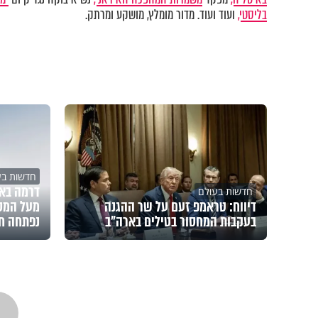
בליסטי,
ועוד ועוד. מדור מומלץ, מושקע ומרתק.
חדשות בע
דרמה באו
חדשות בעולם
דיווח: טראמפ זעם על שר ההגנה
מעל המס
בעקבות המחסור בטילים בארה"ב
נפתחה ח