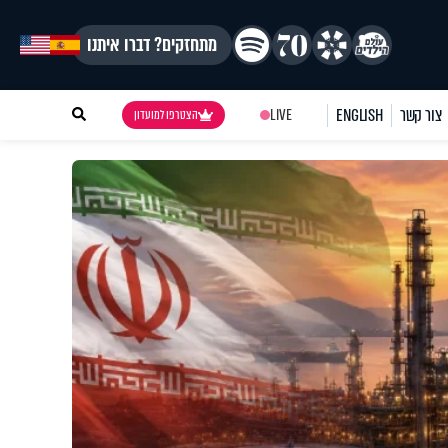
מתחזקים? דברו איתנו
צור קשר
ENGLISH
LIVE
הצטרפו למועדון