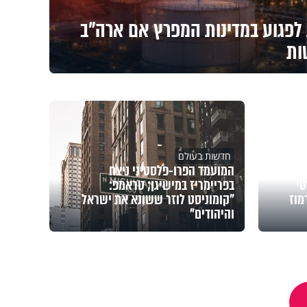
 לפגוע במדינות המפרץ אם ארה"ב
ות
חדשות בעולם
המועמד הפרו-פלסטיני ניצח
טי
בפריימריז במישיגן; טראמפ:
מוז
"קומוניסט לוזר ששונא את ישראל
והיהודים"