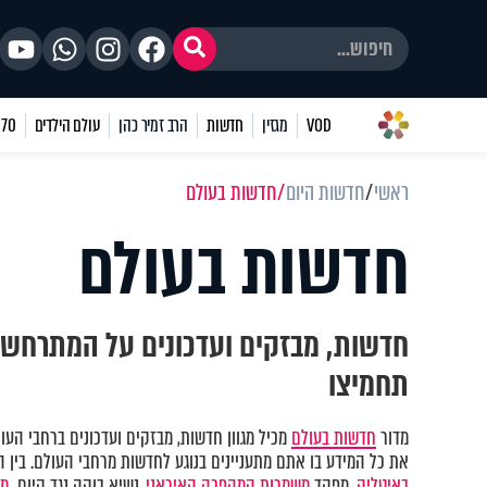
VOD
מגזין
חדשות
הרב זמיר כהן
עולם הילדים
70 שאלות
ראשי
חדשות היום
חדשות בעולם
חדשות בעולם
חדשות, מבזקים ועדכונים על המתרחש ב
תחמיצו
מדור
חדשות בעולם
מכיל מגוון חדשות, מבזקים ועדכונים ברחבי העו
את כל המידע בו אתם מתעניינים בנוגע לחדשות מרחבי העולם. בין 
באיטליה,
מפקד
משמרות המהפכה האיראני,
נשיא בוקה נגד קיום
מש