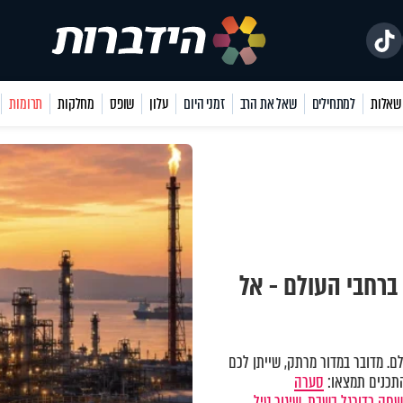
למתחילים
שאל את הרב
זמני היום
עלון
שופס
מחלקות
תרומות
רחבי העולם - אל
לם. מדובר במדור מרתק, שייתן לכם
התכנים תמצאו:
סערה
חק כדורגל בשבת,
שיגור טיל