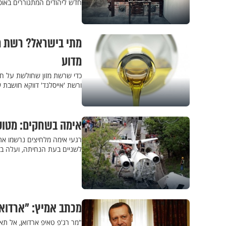
חדש ליהודים המתגוררים באוס
מתי בישראל? רשת מז
מדוע
כדי שרשת מזון שחולשת על חצ
ורשת 'אייסלנד' דווקא חושבת
אימה בשחקים: מטוס
רגעי אימה מלחיצים נרשמו א
לשניים בעת הנחיתה, ועלה בלה
מכתב אמיץ: "ארדואן
"מר רג'פ טאיפ ארדואן, אל ת