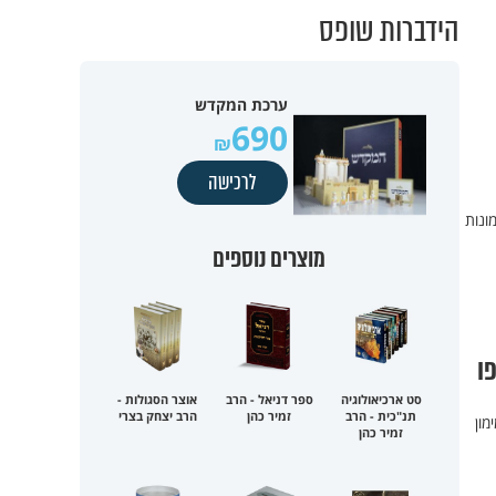
הידברות שופס
ערכת המקדש
690
לרכישה
ונות
מוצרים נוספים
ו
סט ארכיאולוגיה
ספר דניאל - הרב
אוצר הסגולות -
תנ"כית - הרב
זמיר כהן
הרב יצחק בצרי
מון
זמיר כהן