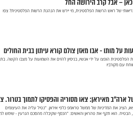
 כאן – אבל קרב הירושה החל
ריאותי של ראש הרשות הפלסטינית, מי יירש את הנהגת הרשות הפלסטינית? צפו
ת על מותו - אבו מאזן צולם קורא עיתון בבית החולים
ת הפלסטינית הופצו על ידי אנשיו, בניסיון להזים את השמועות על מצבו הקשה. בתמ
וחח עם מקורביו
ארה"ב מאיראן: צאו מסוריה והפסיקו לתמוך בטרור. צפ
או, הציג את המדיניות של ממשל טראמפ כלפי איראן. "נטיל עליה את העיצומים
, הבטיח. הוא תקף את טהראן והאשים: "הכסף שקיבלה מהסכם הגרעין - שימש למי