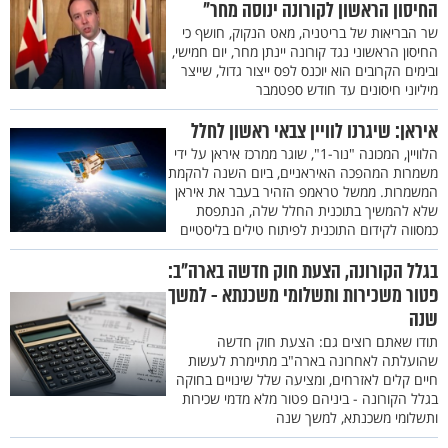
החיסון הראשון לקורונה ינוסה מחר"
שר הבריאות של בריטניה, מאט הנקוק, חושף כי
החיסון הראשוני נגד קורונה יינתן מחר, יום חמישי,
ובימים הקרובים הוא יוכנס לפס ייצור גדול, שייצר
מיליוני חיסונים עד חודש ספטמבר
איראן: שיגרנו לוויין צבאי ראשון לחלל
הלוויין, המכונה "נור-1", שוגר ממרכז איראן על ידי
משמרות המהפכה האיראניים, ביום השנה להקמת
המשמרות. ממשל טראמפ הזהיר בעבר את איראן
שלא להמשיך בתוכנית החלל שלה, הנתפסת
כמסווה לקידום התוכנית לפיתוח טילים בליסטיים
בגלל הקורונה, הצעת חוק חדשה בארה"ב:
פטור משכירות ותשלומי משכנתא - למשך
שנה
תודו שאתם רוצים גם: הצעת חוק חדשה
שהועלתה לאחרונה בארה"ב מתיימרת לעשות
חיים קלים לאזרחים, ומציעה שלל שינויים בחוקה
בגלל הקורונה - ביניהם פטור מלא מדמי שכירות
ותשלומי משכנתא, למשך שנה