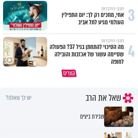
3
תכני הידברות
אחי, מחכים רק לך: יום התפילין
העולמי מגיע לתל אביב
תכני הידברות
4
מה הסיכוי להתחתן בגיל 37? הפעולה
שסיימה עשור של אכזבות והובילה
לחופה
קצרים
המתכון לכל הברכות והשפע בעולם
כל מה שנשבר יכול להיבנות מחד
שאל את הרב
יש לך שאלה?
שבירת ביצים