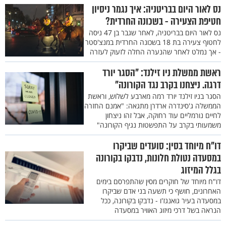
נס לאור היום בבריטניה: איך נגמר ניסיון
חטיפת הצעירה - בשכונה החרדית?
נס לאור היום בבריטניה, לאחר שגבר בן 47 ניסה
לחטוף צעירה בת 18 בשכונה החרדית במנצ'סטר
- אך נמלט לאחר שהנערה החלה לזעוק לעזרה
ראשת ממשלת ניו זילנד: "הסגר יורד
דרגה. ניצחנו בקרב נגד הקורונה"
הסגר בניו זילנד יורד רמה מארבע לשלוש, וראשת
הממשלה ג'סינדרה ארדרן מתגאה: "אמנם החזרה
לחיים נורמליים עוד רחוקה, אבל זהו ניצחון
משמעותי בקרב על התפשטות נגיף הקורונה"
דו"ח מיוחד בסין: סועדים שביקרו
במסעדה נטולת חלונות, נדבקו בקורונה
בגלל המיזוג
דו"ח מיוחד של חוקרים מסין שהתפרסם בימים
האחרונים, חושף כי תשעה בני אדם שביקרו
במסעדה בעיר גואנגז'ו - נדבקו בקורונה, ככל
הנראה בשל דרכי מיזוג האוויר במסעדה