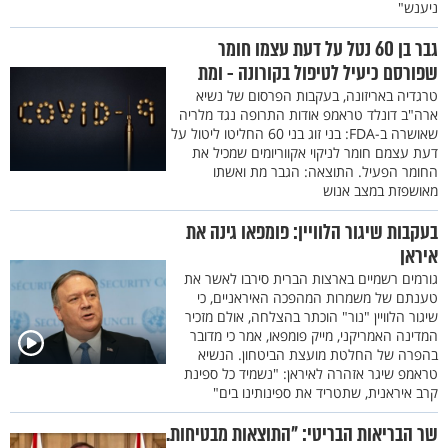
ניענש"
גבר בן 60 נטל על דעת עצמו חומר
שפורסם כיעיל לטיפול בקורונה - ומת
טרגדיה באריזונה, בעקבות הפרסום של נשיא
ארה"ב דונלד טראמפ אודות התרופה נגד מלריה
שאושרה ב-FDA: בני זוג בני 60 החליטו ליטול על
דעת עצמם חומר לניקוי אקווריומים שמכיל את
החומר הפעיל. התוצאה: הגבר מת ואשתו
מאושפזת במצב אנוש
בעקבות שיגור הלוויין: פומפאו גינה את
איראן
גורמים רשמיים בארצות הברית סירבו לאשר את
טענתם של משמרות המהפכה האיראניים, כי
שיגור הלוויין "נור" הוכתר בהצלחה, אולם מזכיר
המדינה האמריקני, מייק פומפאו, אמר כי מדובר
בהפרה של החלטת מועצת הביטחון. הנשיא
טראמפ שיגר אזהרה לאיראן: "נשמיד כל ספינת
קרב איראנית, שתטריד את ספינותינו בים"
שר הבריאות הבריטי: "התוצאות מבטיחות.