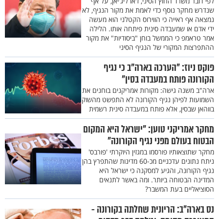
לפי דובר משרד החוץ הסיני, ז'או ליג'יאן, על אף
שנדרש מחקר נוסף כדי לאמת את מקור הנגיף, לא
נמצאה אף ראייה כי הווירוס הקטלני הוא מעשה
ידי אדם או שמעבדה סינית פיתחה אותו. הלילה
אמר טראמפ כי הממשל בוחן "ביסודיות" את מקור
ההתפרצות המקורי של הנגיף הסיני
פוקס ניוז: "הערכה בארה"ב כי נגיף
הקורונה פותח במעבדה בסין"
ארה"ב משנה גישה: מקורות אמריקנים בוחנים את
השמועות לפיהן נגיף הקורונה לא התפשט מהשוק
בווהאן שבסין, אלא פותח במעבדה סינית רשמית
מחקר אמריקני טוען: "ישראל היא המקום
הבטוח בעולם מפני נגיף הקורונה"
מחקר שתוצאותיו פורסמו במגזין היוקרתי 'פורבס'
ניתח נתונים עדכניים מכ-60 מדינות שהתפרץ בהן
נגיף הקורונה, והגיע למסקנה כי ישראל היא
המדינה הבטוחה ביותר. ומה באשר לתנאים
הסוציאליים בעת המשבר?
נס בארה"ב: הריונית שחלתה בקורונה -