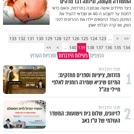
התעוררה מקומה, וגילתה דבר מדהים
כיצד מיילדים אישה שנתונה בתרדמת, והאם כדאי
לחכות עד לשבוע ה-40 או שכדאי להציל את
התינוק כעת? הרופאים יילדו את ההריונית לפני
הזמן, ואז קרה הבלתי יאומן
133
132
131
130
129
128
127
126
125
124
123
...
<
<<
>>
>
...
140
139
138
137
136
135
134
הנצפים
פעילות הידברות
תוכניות הערוץ
תכני הידברות
1
מזוזות, ציציות וספרים מחזקים:
המיזם שיביא שמירה רוחנית לאלפי
חיילי צה"ל
2
תכני הידברות
לזיווגים, שלום בית וישועות: המשדר
העולמי של ט"ו באב