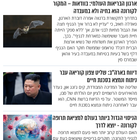
ארגון הבריאות העולמי: בוודאות – המקור
לקורונה הוא בחיה ולא במעבדה
בתדרוך לתקשורת בז'נווה אמרה דוברת הארגון,
פאדלה חאיב, כי "עדיין לא ברור איך הנגיף חצה
את הגבול מחיות לבני אדם, אך 'ללא ספק' הייתה
חיית מעבר ששימשה כמארחת לנגיף". בכך,
הפריך הארגון את חשדותיו של נשיא ארצות
הברית דונלד טראמפ שממשלו חוקר האם הנגיף
דלף בשל בעיות בטיחות במעבדה בעיר ווהאן
שבמרכז סין
דיווח בארה"ב: שליט צפון קוריאה עבר
ניתוח ונמצא בסכנת חיים
שליטה של המדינה המבודדת, קים ג'ונג און, נעדר
מהאירועים הרשמיים לציון יום הולדתו של סבו,
מייסד המשטר. על פי הדיווח ברשת CNN, הוא
עבר לאחרונה ניתוח ונמצא בסכנת חיים
הניסוי הגדול ביותר בעולם למציאת תרופה
לקורונה - יוצא לדרך
האם העולם קרוב יותר מאי פעם למצוא תרופה
לנגיף הקורונה: חוקרים בריטיים שיוצאים כעת עם