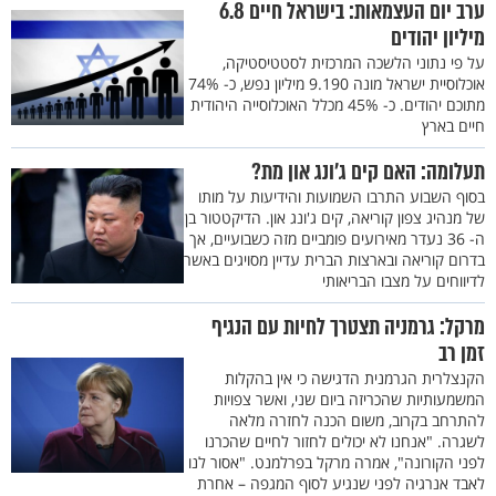
ערב יום העצמאות: בישראל חיים 6.8
מיליון יהודים
על פי נתוני הלשכה המרכזית לסטטיסטיקה,
אוכלוסיית ישראל מונה 9.190 מיליון נפש, כ- 74%
מתוכם יהודים. כ- 45% מכלל האוכלוסייה היהודית
חיים בארץ
תעלומה: האם קים ג’ונג און מת?
בסוף השבוע התרבו השמועות והידיעות על מותו
של מנהיג צפון קוריאה, קים ג'ונג און. הדיקטטור בן
ה- 36 נעדר מאירועים פומביים מזה כשבועיים, אך
בדרום קוריאה ובארצות הברית עדיין מסויגים באשר
לדיווחים על מצבו הבריאותי
מרקל: גרמניה תצטרך לחיות עם הנגיף
זמן רב
הקנצלרית הגרמנית הדגישה כי אין בהקלות
המשמעותיות שהכריזה ביום שני, ואשר צפויות
להתרחב בקרוב, משום הכנה לחזרה מלאה
לשגרה. "אנחנו לא יכולים לחזור לחיים שהכרנו
לפני הקורונה", אמרה מרקל בפרלמנט. "אסור לנו
לאבד אנרגיה לפני שנגיע לסוף המגפה – אחרת