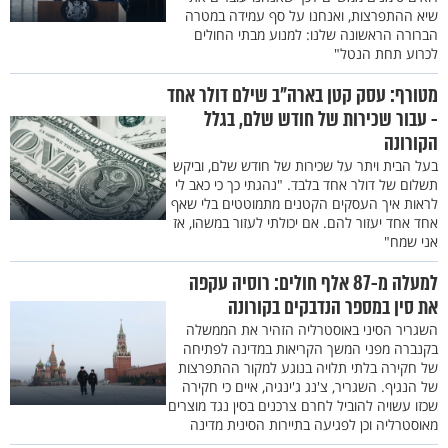
שיא ההתפרצות, ואנחנו על סף עמידה במטרה
הברורה הראשונה שלנו: למנוע מבתי החולים
לכרוע תחת הנטל"
מטורף: עסק קטן בארה"ב שילם דולר אחד
- עבור שכירות של חודש שלם, בגלל
הקורונה
בעל הבית ויתר על שכירות של חודש שלם, וביקש
תשלום של דולר אחד בלבד. "נהגתי כך כי כאב לי
לראות איך העסקים הקטנים מתמוטטים בלי שאף
אחד אחד יעזור להם. אם יכולתי לעזור במשהו, אז
אני שמח"
למעלה מ-87 אלף חולים: רוסיה עקפה
את סין במספר הנדבקים בקורונה
השגריר הסיני באוסטרליה הזהיר את הממשלה
בקנברה מפני המשך הקריאות במדינה לפתיחה
של חקירה בלתי תלויה בנוגע למקור ההתפרצות
של הנגיף. השגריר, צ'נג ג'ינגיה, איים כי חקירה
שכזו עשויה להוביל לחרם צרכנים בסין נגד מוצרים
מאוסטרליה וכן לפגיעה בתיירות הסינית מדינה