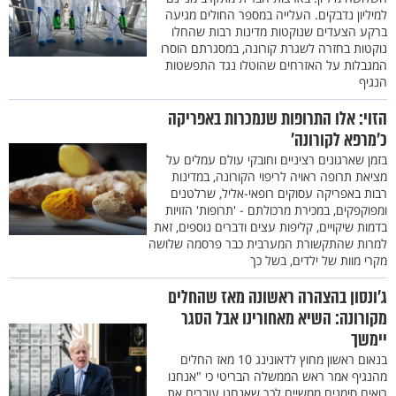
למיליון נדבקים. העלייה במספר החולים מגיעה
ברקע הצעדים שנוקטות מדינות רבות שהחלו
נוקטות בחזרה לשגרת קורונה, במסגרתם הוסרו
המגבלות על האזרחים שהוטלו נגד התפשטות
הנגיף
הזוי: אלו התרופות שנמכרות באפריקה
כ’מרפא לקורונה’
בזמן שארגונים רציניים וחובקי עולם עמלים על
מציאת תרופה ראויה לריפוי הקורונה, במדינות
רבות באפריקה עסוקים רופאי-אליל, שרלטנים
ומפוקפקים, במכירת מרכולתם - 'תרופות' הזויות
בדמות שיקויים, קליפות עצים ודברים נוספים, זאת
למרות שהתקשורת המערבית כבר פרסמה שלושה
מקרי מוות של ילדים, בשל כך
ג'ונסון בהצהרה ראשונה מאז שהחלים
מקורונה: השיא מאחורינו אבל הסגר
יימשך
בנאום ראשון מחוץ לדאונינג 10 מאז החלים
מהנגיף אמר ראש הממשלה הבריטי כי "אנחנו
רואים סימנים ממשיים לכך שאנחנו עוברים את