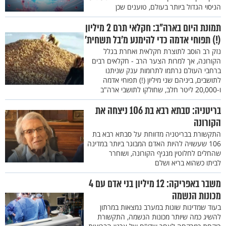
הניסוי הגדול ביותר בעולם, טוענים שכן
תמונת היום בארה"ב: חקלאי תרם 2 מיליון
(!) תפוחי אדמה כדי להימנע מ’בל תשחית’
נזק רב הוסב לתוצרת חקלאית ואחרת בגלל
הקורונה, אך למרות הצער הרב - חקלאים רבים
ברחבי העולם נרתמו לתרומות ענק שניתנו
לתושבים, ביניהם שני מיליון (!) תפוחי אדמה
ו-20,000 ליטר חלב, שחולקו לתושבי ארה"ב
בריטניה: סבתא רבא בת 106 ניצחה את
הקורונה
התקשורת בבריטניה מדווחת על סבתא רבא בת
106 שעשויה להיות האדם המבוגר ביותר במדינה
שהחלים לחלוטין מנגיף הקורונה, ושוחרר
לביתו כשהוא בריא ושלם
משבר באפריקה: 12 מיליון בני אדם עם 4
מכונות הנשמה
בעוד שמדינות שונות במערב נמצאות במרתון
להשיג כמה שיותר מכונות הנשמה, התקשורת