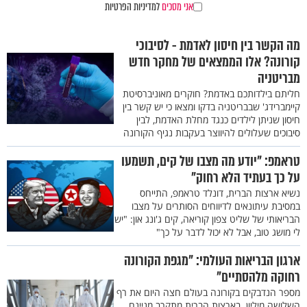
אני מסכים
למדיניות הפרטיות
מה הקשר בין חיסון לאדמת - לסיבוכי
קורונה? אלו הממצאים של מחקר חדש
מבריטניה
חליתם בילדותכם באדמת? חוקרים מאוניברסיטת
קיימברידג' שבבריטניה בדקו ומצאו כי יש קשר בין
חיסון שניתן לילדים כנגד מחלת האדמת, לבין
סיבוכים שעלולים להיווצר בעקבות נגיף הקורונה
טראמפ: "יודע מה מצבו של קים, תשמעו
על כך בעתיד הלא רחוק"
נשיא ארצות הברית, דונלד טראמפ, התייחס
במסיבת עיתונאים לדיווחים הסותרים על מצבו
הבריאותי של שליט צפון קוריאה, קים ג'ונג און: "יש
לי מושג טוב, אבל לא יכול לדבר על כך"
ארגון הבריאות העולמי: "מגפת הקורונה
רחוקה מלהסתיים"
מספר הנדבקים בקורונה בעולם חצה היום את רף
השלושה מיליון. בארצות הברית מתקרב מניינם