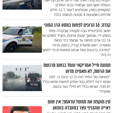
רוקחת כמרקחה לאחר שדו"ח של ארגון הבריאות
העולמי חשף מצב אבסורדי בבתי החולים
המקומיים בסודן, שנאלצים לעזור ל-12 מיליון
אזרחים באמצעות 4 מכונות הנשמה בלבד
קנדה: 16 הרוגים לפחות במסע הרג המוני
תושב פרובינציית נובה סקוטיה שבקנדה פתח
במסע ירי, שנמשך שעות ארוכות, והוביל למותם של
16 בני אדם לפחות עד שחוסל בידי כוחות
משטרה. ראש ממשלת קנדה, ג'סטין טרודו:
"כמדינה, ברגעים כאלו אנחנו מתאחדים כדי לתמוך
זה בזה"
תמונת חייל אמריקאי עומד בגשם מרגשת
את הרשת, לא תאמינו מדוע
"המחווה של החייל הזה כל כך נגעה בי. למה
שהוא ירצה לחלוק כבוד אחרון למישהו שהוא בכלל
לא מכיר, ושהוא בכלל לא חייל? ועוד בגשם
שוטף!!!"
סין תוקפת את ממשל טראמפ: אין שום
ראייה שהנגיף נוצר במעבדה בווהאן