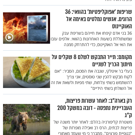
שריפות 'אפוקליפטיות' בהוואי: 36
הרוגים. אנשים נמלטים באימה אל
האוקיינוס
36 בני אדם קיפחו את חייהם בשריפת ענק
שמשתוללת בשעות האחרונות בהוואי. אלפים עזבו
את האי אל האוקיינוס, כדי להתרחק ממנה
מקומם: תייר התבקש לשלם 8 שקלים על
חיתוך הכריך לשניים
בעלי בר איטלקי, שגבה את הסכום, הסביר: "אם
לקוח מבקש להכין שני טוסטים, אני צריך
להשתמש בשתי צלחות, שתי מפיות ולשאת את זה
אל השולחן בשתי הידיים"
רק בארה"ב: לאחר עשרות פריצות,
העבריינית נתפסה - דובה במשקל 200
ק"ג
משטרת קליפורניה בהלם: לאחר יותר משנה של
פריצות לבתים, הרס רב ואכילה מופרזת של
"כנופיית פורצים", מתברר כי מי שעמד מאחורי