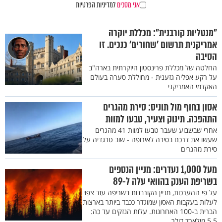
אני מסכים
למדיניות הפרטיות
"מנטליות קורבנית": מכללת יוקרה
אמריקנית תרשום 'שחורים' כנכים. זו
הסיבה
החלטה של מכללת פרינסטון היוקרתית בארה"ב
על רקע אפליה גזענית - מחוללת סערה בעולם
האקדמי האמריקני
אסון בחוף מול תוניס: סירת מהגרים
התהפכה. תינוק וצעיר, טבעו למוות
אחרי שבשבוע שעבר טבעו למוות 41 מהגרים
שעשו את דרכם בסירה לאירופה - שוב טרגדיה על
סירת מהגרים
מעל 1,000 נעדרים: מניין הנספים
בשריפת הענק בהוואי עלה ל-89
על פי ההערכות, מניין הקורבנות בשריפה עוד צפוי
לעלות בעקבות האסון שמוגדר ככבד ביותר בארצות
הברית ב-100 האחרונות. עלות הנזקים עד כה:
5.5 מילארד דולר