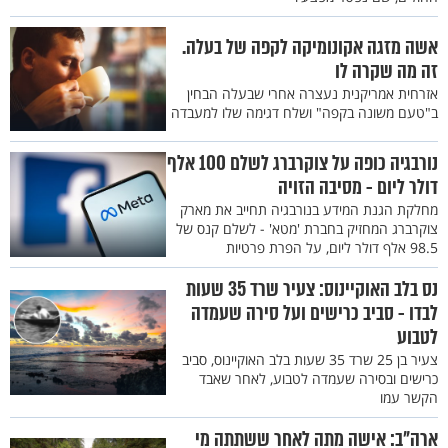
אשה מזגה אקונומיקה לקפה של בעלה.
זה מה שקרה לו
אזרחית אמריקנית נעצרה אחרי שבעלה הבחין
ב"טעם משונה בקפה" ושלח דגימה שלו למעבדה
נורבגיה כופה על צוקרברג לשלם 100 אלף
דולר ליום - מסיבה הזויה
מחלקת הגנת המידע בנורבגיה תחייב את מארק
צוקרברג המחזיק בחברת 'מטא' - לשלם קנס של
98.5 אלף דולר ליום, על הפרת פרטיות
נס בלב האוקיינוס: צעיר שרד 35 שעות
לבדו - סביב כרישים ועל סירה שעמדה
לטבוע
צעיר בן 25 שרד 35 שעות בלב האוקיינוס, סביב
כרישים ובסירה שעמדה לטבוע, לאחר שאבד
הקשר עמו
ארה"ב: אישה מתה לאחר ששתתה מי