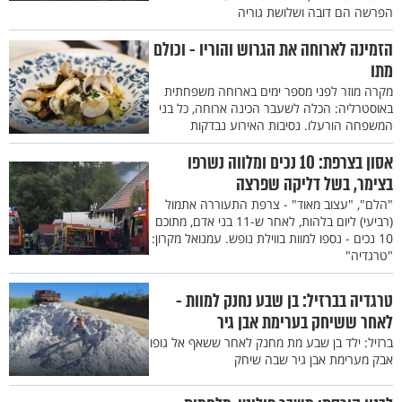
הפרשה הם דובה ושלושת גוריה
הזמינה לארוחה את הגרוש והוריו - וכולם
מתו
מקרה מוזר לפני מספר ימים בארוחה משפחתית
באוסטרליה: הכלה לשעבר הכינה ארוחה, כל בני
המשפחה הורעלו. נסיבות האירוע נבדקות
אסון בצרפת: 10 נכים ומלווה נשרפו
בצימר, בשל דליקה שפרצה
"הלם", "עצוב מאוד" - צרפת התעוררה אתמול
(רביעי) ליום בלהות, לאחר ש-11 בני אדם, מתוכם
10 נכים - נספו למוות בווילת נופש. עמנואל מקרון:
"טרגדיה"
טרגדיה בברזיל: בן שבע נחנק למוות -
לאחר ששיחק בערימת אבן גיר
ברזיל: ילד בן שבע מת מחנק לאחר ששאף אל גופו
אבק מערימת אבן גיר שבה שיחק