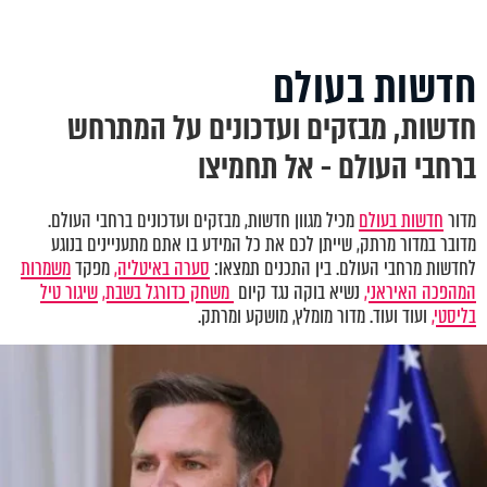
חדשות בעולם
חדשות, מבזקים ועדכונים על המתרחש
ברחבי העולם - אל תחמיצו
מדור
חדשות בעולם
מכיל מגוון חדשות, מבזקים ועדכונים ברחבי העולם.
מדובר במדור מרתק, שייתן לכם את כל המידע בו אתם מתעניינים בנוגע
לחדשות מרחבי העולם. בין התכנים תמצאו:
סערה באיטליה,
מפקד
משמרות
המהפכה האיראני,
נשיא בוקה נגד קיום
משחק כדורגל בשבת,
שיגור טיל
בליסטי,
ועוד ועוד. מדור מומלץ, מושקע ומרתק.