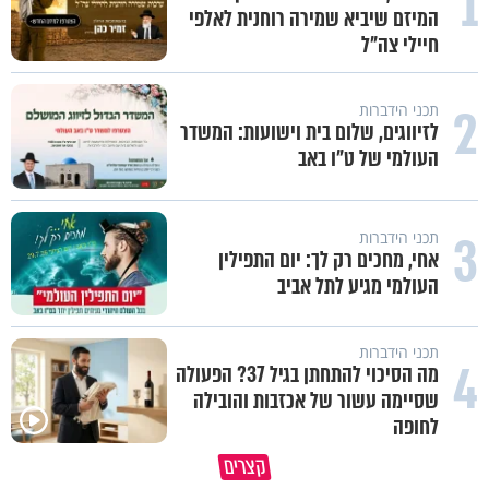
1
המיזם שיביא שמירה רוחנית לאלפי
חיילי צה"ל
2
תכני הידברות
לזיווגים, שלום בית וישועות: המשדר
העולמי של ט"ו באב
3
תכני הידברות
אחי, מחכים רק לך: יום התפילין
העולמי מגיע לתל אביב
תכני הידברות
4
מה הסיכוי להתחתן בגיל 37? הפעולה
שסיימה עשור של אכזבות והובילה
לחופה
מזמור כ׳ בתהילים - סגולה להצלחה
במבט לאחור - האם התקופה ה
קצרים
בתיאוריה
הייתה שווה?