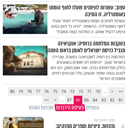
עצוב: עשרות לוויתנים שעלו לחוף הומתו
באוסטרליה. זו הסיבה
עשרות לוויתנים הומתו באוסטרליה לאחר שעלו
לחוף באוסטרליה. הרשויות: "היינו כל היום במים
וניסינו להציל אותם. זו החלטה קשה וכואבת"
בעקבות המלחמה ברוסיה: אוקראינה
תגביל כניסת ישראלים לאומן בראש השנה
המלחמה בין רוסיה לאוקראינה נמשכת, שגרירה
בישראל טוען: "הרוסים לא חוסכים באמצעים
כחלק ממלחמתם נגדנו. אזור אומן מסוכן, הם ינסו
לפגוע בכמה שיותר אנשים, כולל מנהיגים דתיים
ומאמינים יהודים"
80
79
78
77
76
75
74
73
72
71
70
...
<
<<
>>
>
...
87
86
85
84
83
82
81
הנצפים
פעילות הידברות
תוכניות הערוץ
תכני הידברות
מזוזות, ציציות וספרים מחזקים: