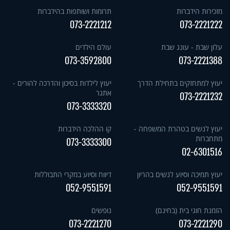
מזכירות הידברות
תרומות ושותפות בהידברות
073-2221212
073-2221222
עלון שבת - עונג שבת
עולם הילדים
073-3592800
073-2221388
יעוץ למתחזקים בתחילת הדרך
יעוץ לילדות בסיכון והדרכה להורים -
אתגר
073-2221232
073-3333320
יעוץ לנשים בטהרת המשפחה -
קו ההלכה הידברות
מתחברות
073-3333300
02-6301516
יעוץ תמיכה וסיוע לנשים בהריון
דיווח וסיוע במקרי התבוללות
052-9551591
052-9551591
הזמנת חוגי בית (בחינם)
נופשים
073-2221270
073-2221290