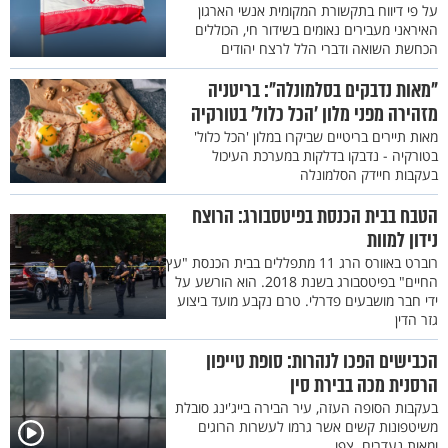
על פי דיווח בתקשורת המקומית אנשי הארגון
האיראני מעבירים נאומים בשידור חי, הכוללים
הכחשת השואה ודברי הלל לרצח יהודים
"מאות נדבקים בסלמונלה": בריטניה
מזהירה מפני מלון 'הכל כלול' בטורקיה
מאות תיירים בריטיים שביקרו במלון 'הכל כלול'
בטורקיה - נדבקו בדלקות במערכת העיכול
בעקבות חיידק הסלמונלה
הטבח בבית הכנסת בפיטסבורג: הרוצח
נידון למוות
רוברט באוורס הרג 11 מתפללים בבית הכנסת "עץ
החיים" בפיטסבורג בשנת 2018. הוא הורשע על
ידי חבר מושבעים פדרלי. טרם נקבע מועד ביצוע
גזר הדין
הכבישים הפכו לנהרות: סופת טייפון
הרסנית מכה בבירת סין
בעקבות הסופה העזה, עיר הבירה בייג'ינג סובלת
משיטפונות קשים אשר גרמו לעשרות הרוגים
ומאות נעדרים. צפו