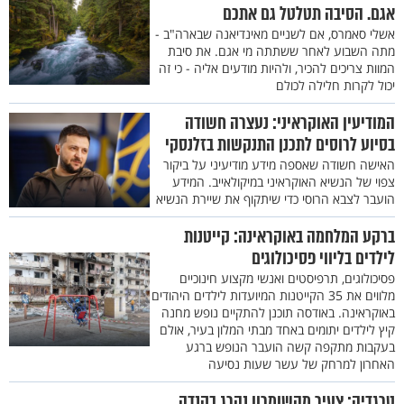
אגם. הסיבה תטלטל גם אתכם
אשלי סאמרס, אם לשניים מאינדיאנה שבארה"ב -
מתה השבוע לאחר ששתתה מי אגם. את סיבת
המוות צריכים להכיר, ולהיות מודעים אליה - כי זה
יכול לקרות חלילה לכולם
המודיעין האוקראיני: נעצרה חשודה
בסיוע לרוסים לתכנן התנקשות בזלנסקי
האישה חשודה שאספה מידע מודיעיני על ביקור
צפוי של הנשיא האוקראיני במיקולאייב. המידע
הועבר לצבא הרוסי כדי שיתקוף את שיירת הנשיא
ברקע המלחמה באוקראינה: קייטנות
לילדים בליווי פסיכולוגים
פסיכולוגים, תרפיסטים ואנשי מקצוע חינוכיים
מלווים את 35 הקייטנות המיועדות לילדים היהודים
באוקראינה. באודסה תוכנן להתקיים נופש מחנה
קיץ לילדים יתומים באחד מבתי המלון בעיר, אולם
בעקבות מתקפה קשה הועבר הנופש ברגע
האחרון למרחק של עשר שעות נסיעה
טרגדיה: צעיר מהשומרון נהרג בקנדה,