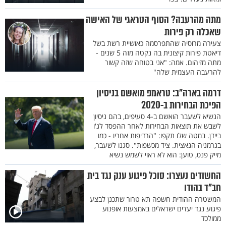
מתה מהרעבה? הסוף הטראגי של האישה
שאכלה רק פירות
צעירה מרוסיה שהתפרסמה כאושיית רשת בשל
דיאטת פירות קיצונית בה נקטה מזה 5 שנים -
מתה מזיהום. אמה: "אני בטוחה שזה קשור
להרעבה העצמית שלה"
דרמה בארה"ב: טראמפ מואשם בניסיון
הפיכת הבחירות ב-2020
הנשיא לשעבר הואשם ב-4 סעיפים, בהם ניסיון
לשבש את תוצאות הבחירות לאחר ההפסד לג'ו
ביידן. במטה שלו תקפו: "הרדיפות אחריו - כמו
בגרמניה הנאצית. ציד מכשפות". סגנו לשעבר,
מייק פנס, טוען: הוא לא ראוי לשמש נשיא
החשודים נעצרו: סוכל פיגוע ענק נגד בית
חב"ד בהודו
המשטרה ההודית חשפה תא טרור שתכנן לבצע
פיגוע נגד יעדים ישראלים באמצעות אופנוע
ממולכד