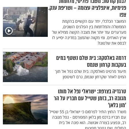
לבנון קורסת: משבר פוליטי, מלחמות
פנימיות, אינפלציה עצומה – ושריפת ענק.
צפו
המשבר הכלכלי, יחד עם הקשיים בהקמת
הממשלה והמלחמות בין הפלגים השונים,
מערערים עוד יותר את מצבה הקשה ממילא של
ארץ הארזים. ומי מקווה שהמצב במדינה יסייע לו
לבסס את שלטונו?
דרמה באלסקה: בית שלם נשטף במים
בעקבות קרחון שנמס
תיעוד מרטיט מאלסקה: בית שלם נפל אל תוך
המים לאחר שקרחון שנמס, גרם לשיטפון
טרגדיה בצרפת: ישראלי נפל אל מותו
מגובה רב, בזמן שטייל עם חבריו על הר
'מון בלאן'
משרד החוץ התיר לפרסום כי ישראלי בן 55 שטייל
עם חבריו ברכס מון בלאן המפורסם - נפל מגובה
רב, ונפצע בצורה אנושה. הוא פונה אל בית
החולים, שם נפטר מפצעיו