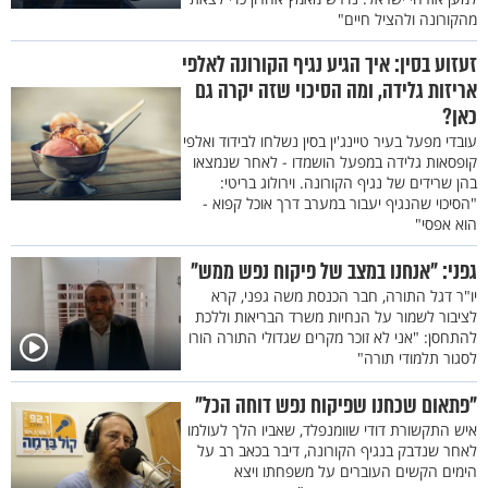
מהקורונה ולהציל חיים"
זעזוע בסין: איך הגיע נגיף הקורונה לאלפי
אריזות גלידה, ומה הסיכוי שזה יקרה גם
כאן?
עובדי מפעל בעיר טיינג'ין בסין נשלחו לבידוד ואלפי
קופסאות גלידה במפעל הושמדו - לאחר שנמצאו
בהן שרידים של נגיף הקורונה. וירולוג בריטי:
"הסיכוי שהנגיף יעבור במערב דרך אוכל קפוא -
הוא אפסי"
גפני: "אנחנו במצב של פיקוח נפש ממש"
יו"ר דגל התורה, חבר הכנסת משה גפני, קרא
לציבור לשמור על הנחיות משרד הבריאות וללכת
להתחסן: "אני לא זוכר מקרים שגדולי התורה הורו
לסגור תלמודי תורה"
"פתאום שכחנו שפיקוח נפש דוחה הכל"
איש התקשורת דודי שוומנפלד, שאביו הלך לעולמו
לאחר שנדבק בנגיף הקורונה, דיבר בכאב רב על
הימים הקשים העוברים על משפחתו ויצא