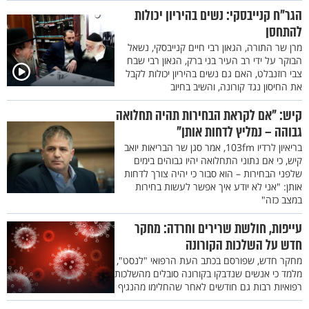
הגר"ח קנייבסקי: נשים בהיריון יכולות
להתחסן
מרן שר התורה, הגאון רבי חיים קנייבסקי, נשאל
הבוקר על ידי רב העיר בני ברק, הגאון רבי שבח
צבי רוזנבלט, האם גם נשים בהיריון יכולות לקבל
את החיסון נגד קורונה, והשיב בחיוב
קיש: "אם לקראת הבחירות תהיה תחלואה
גבוהה – נמליץ לדחות אותן"
בריאיון לרדיו 103fm, אמר סגן שר הבריאות יואב
קיש, כי אם נתוני התחלואה יהיו גבוהים בימים
שלפני הבחירות – הוא סבור כי יהיה צורך לדחות
אותן: "אני לא יודע איך אפשר לעשות בחירות
במצב כזה"
עייפות, חולשת שרירים וחרדה: מחקר
חדש על השלכות הקורונה
מחקר חדש, שפורסם בכתב העת הרפואי "לנסט",
מלמד כי אנשים שנדבקו בקורונה סובלים מהשלכות
רפואיות רבות גם חודשים לאחר שהחלימו מהנגיף