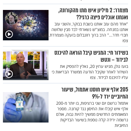
מצמרר: 2 מיליון איש מתו מהקורונה,
ואנחנו אוכלים פיצה כרגיל?
"אחד מהם עזב אותנו בשבת בבוקר, והשני עזב
אותנו במנחה. במוצ"ש נשארתי לבד מבין שלושה
חברי חדר..." הרב ברוך רוזנבלום בזעקה מצמררת.
צפו
בשידור חי: המגיש קיבל הוראה להיכנס
לבידוד – ונטש
בועז גולן, מגיש ערוץ 20, נאלץ להפסיק את
השידור לאחר שקיבל הודעה ממשרד הבריאות כי
עליו להיכנס לבידוד. צפו
205 אלף איש חוסנו אתמול, שיעור
החיוביים ירד ל-9%
אתמול נרשם יום שני ברציפות, בו יותר מ-200
אלף איש קיבלו את החיסון נגד קורונה. מספר
המאומתים החדשים ממשיך להיות גבוה, אולם
נרשמה ירידה קלה נוספת בשיעור הבדיקות
החיוביות