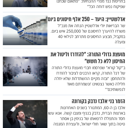
בחריפות נגד מפרי ההנחיות: "פתאום שכחנו
שפיקוח נפש דוחה הכל"
אדלשטיין: היעד – 250 אלף חיסונים ביום
שר הבריאות יולי אדלשטיין הנחה את מנכ"ל
משרדו להיערך לחיסונם של 250,000 איש ביום.
במקביל, מבצע החיסונים מתרחב לגילאי 40
ומעלה
מועצת גדולי התורה: "להזדרז וליטול את
החיסון ללא כל חשש"
ב"קול קורא" שפרסמו חברי מועצת גדולי התורה
של דגל התורה, קראו הרבנים לציבור להזדרז
ולהתחסן: "ובזה מקיים ההשתדלות שלא יחלה
חלילה כאשר נצטווינו 'ונשמרתם מאוד
לנפשותיכם'"
הזמר בני אלבז נדבק בקורונה
אלבז בן ה-60, המתגורר בשנים האחרונות
בארצות הברית, נדבק בנגיף ומצבו קשה. אנא עשו
חסד והתפללו לרפואתו של בנימין בן אסתר
טיטה בתוך שאר חולי ישראל, ולעצירת המגפה