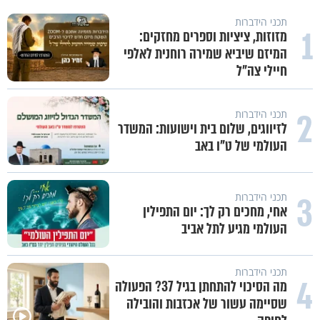
תכני הידברות
1
מזוזות, ציציות וספרים מחזקים:
המיזם שיביא שמירה רוחנית לאלפי
חיילי צה"ל
2
תכני הידברות
לזיווגים, שלום בית וישועות: המשדר
העולמי של ט"ו באב
3
תכני הידברות
אחי, מחכים רק לך: יום התפילין
העולמי מגיע לתל אביב
תכני הידברות
4
מה הסיכוי להתחתן בגיל 37? הפעולה
שסיימה עשור של אכזבות והובילה
״ זו הייתה ההחלטה הכי קשה