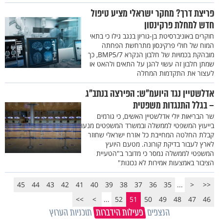
פריצת דרך? מחקר ישראלי מציע טיפול
חדש למחלת פרקינסון
חוקרים באוניברסיטת בן-גוריון בנגב גילו כי בתאי
המוח של חולי פרקינסון מתרחשת הפחתה
מובהקת בכמויות של חלבון הנקרא BMP5/7, כך
שמתן חלבון זה עשוי להגן על התאים ולהאט או
לעצור את התקדמות המחלה
אדלשטיין נגד היועמ"ש: הפירצה בנתב"ג
– בגלל התנגדות משפטית
שר הבריאות יולי אדלשטיין האשים, כי גורמים
בייעוץ המשפטי לממשלה ובמשרד המשפטים מנעו
קבלת החלטה המחייבת כל אזרח ישראלי שחוזר
לארץ לעבור בדיקת קורונה. מטעם היועץ
המשפטי לממשלה נמסר כי מדובר ב"הטעיית
הציבור באמצעות אמירות לא נכונות"
45
44
43
42
41
40
39
38
37
36
35
...
<
<<
>>
>
...
52
51
50
49
48
47
46
הנצפים
פעילות הידברות
תוכניות הערוץ