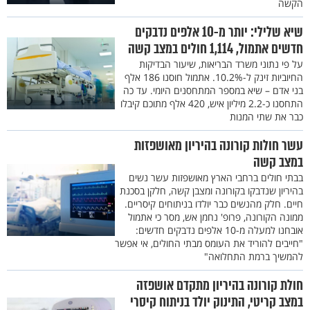
הקשה
שיא שלילי: יותר מ-10 אלפים נדבקים
חדשים אתמול, 1,114 חולים במצב קשה
על פי נתוני משרד הבריאות, שיעור הבדיקות
החיוביות זינק ל-10.2%. אתמול חוסנו 186 אלף
בני אדם – שיא במספר המתחסנים היומי. עד כה
התחסנו כ-2.2 מיליון איש, 420 אלף מתוכם קיבלו
כבר את שתי המנות
עשר חולות קורונה בהיריון מאושפזות
במצב קשה
בבתי חולים ברחבי הארץ מאושפזות עשר נשים
בהיריון שנדבקו בקורונה ומצבן קשה, חלקן בסכנת
חיים. חלק מהנשים כבר יולדו בניתוחים קיסריים.
ממונה הקורונה, פרופ' נחמן אש, מסר כי אתמול
אובחנו למעלה מ-10 אלפים נדבקים חדשים:
"חייבים להוריד את העומס מבתי החולים, אי אפשר
להמשיך ברמת התחלואה"
חולת קורונה בהיריון מתקדם אושפזה
במצב קריטי, התינוק יולד בניתוח קיסרי