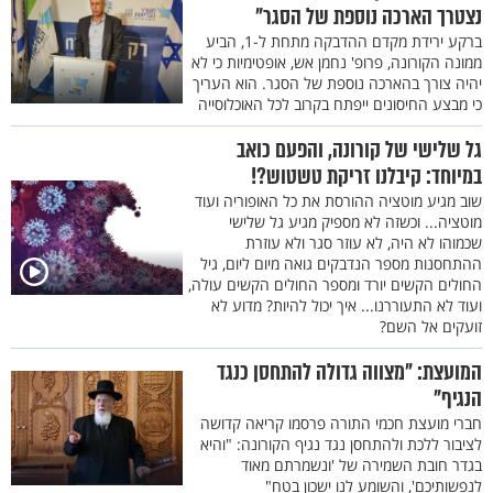
נצטרך הארכה נוספת של הסגר"
ברקע ירידת מקדם ההדבקה מתחת ל-1, הביע
ממונה הקורונה, פרופ' נחמן אש, אופטימיות כי לא
יהיה צורך בהארכה נוספת של הסגר. הוא העריך
כי מבצע החיסונים ייפתח בקרוב לכל האוכלוסייה
גל שלישי של קורונה, והפעם כואב
במיוחד: קיבלנו זריקת טשטוש?!
שוב מגיע מוטציה ההורסת את כל האופוריה ועוד
מוטציה... וכשזה לא מספיק מגיע גל שלישי
שכמוהו לא היה, לא עוזר סגר ולא עוזרת
ההתחסנות מספר הנדבקים גואה מיום ליום, גיל
החולים הקשים יורד ומספר החולים הקשים עולה,
ועוד לא התעוררנו... איך יכול להיות? מדוע לא
זועקים אל השם?
המועצת: "מצווה גדולה להתחסן כנגד
הנגיף"
חברי מועצת חכמי התורה פרסמו קריאה קדושה
לציבור ללכת ולהתחסן נגד נגיף הקורונה: "והיא
בגדר חובת השמירה של 'ונשמרתם מאוד
לנפשותיכם', והשומע לנו ישכון בטח"