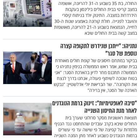
החולה, בת 35 בשבוע ה-31 להריונה, אושפזה
במצב קריטי בבית החולים בילינסון בעקבות
הידרדרות במצבה. התינוק יולד בניתוח קיסרי
והועבר לפגייה. חולת קורונה באמצע שנות ה-30
לחייה, הנמצאת בשבוע ה-21 להריונה, מאושפזת
במצב קשה בבית החולים שיבא
נתניהו: "ייתכן שנידרש לתקופה קצרה
נוספת של סגר"
בביקור במתחם חיסונים של קופת חולים מאוחדת
בבית שמש, אמר ראש הממשלה בנימין נתניהו כי
הממשלה תתכנס מחר לדיון בהארכת הסגר: "אני
בטוח שנזכה לשיתוף פעולה, אנחנו בדרך לנצח
את הקורונה". שר הבריאות יולי אדלשטיין: "נבקש
הארכה של הסגר, אין ברירה"
"סיבה לאופטימיות": זינוק ברמת הנוגדנים
לאחר מנת החיסון השנייה
תוצאות ראשוניות מסקר סרולוגי שערך בית
החולים שיבא בקרב עובדים שהתחסנו נגד הנגיף
מלמדות על קפיצה של פי שישה עד פי עשרים
ברמות הנוגדנים כשבוע לאחר מתן המנה השנייה