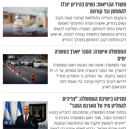
משרד הבריאות: נשים בהיריון יוכלו
להתחסן נגד קורונה
בעקבות העלייה בתחלואת קורונה קשה בקרב
נשים בהיריון, אישרה ועדת התיעדוף לאפשר
לנשים הרות להתחסן. הוועדה המליצה לנשים
בהיריון הנמצאות בחשיפה גבוהה לציבור, או שיש
להן מחלות רקע, להתחסן במהלך ההיריון
הממשלה אישרה: הסגר יוארך בעשרה
ימים
שרי הממשלה אישרו את הצעת ראש הממשלה
להאריך את הסגר בעשרה ימים נוספים, עד ה-31
בינואר בחצות. עוד הוחלט, כי החוזרים מחו"ל
יידרשו לערוך בדיקת קורונה 72 שעות לפני
המראתם לארץ
נתניהו בישיבת הממשלה: "צריכים
להחליט מיד על הארכת הסגר"
בפתח ישיבת הממשלה, שהתכנסה להכריע בנוגע
להארכת הסגר, אמר ראש הממשלה נתניהו כי
"חייבים להמשיך ולקבל את ההחלטות הנכונות
למען אזרחי ישראל. נדרש מאמץ אחרון כדי לצאת