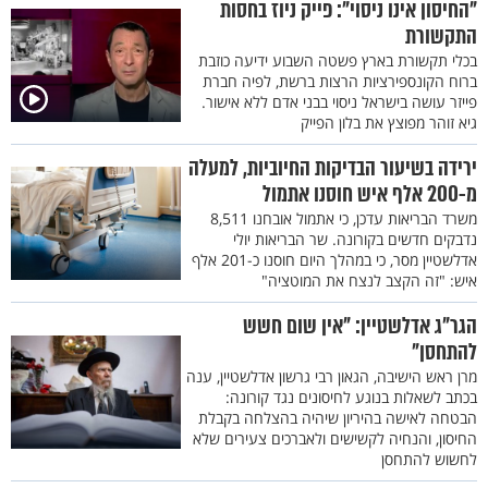
"החיסון אינו ניסוי": פייק ניוז בחסות
התקשורת
בכלי תקשורת בארץ פשטה השבוע ידיעה כוזבת
ברוח הקונספירציות הרצות ברשת, לפיה חברת
פייזר עושה בישראל ניסוי בבני אדם ללא אישור.
גיא זוהר מפוצץ את בלון הפייק
ירידה בשיעור הבדיקות החיוביות, למעלה
מ-200 אלף איש חוסנו אתמול
משרד הבריאות עדכן, כי אתמול אובחנו 8,511
נדבקים חדשים בקורונה. שר הבריאות יולי
אדלשטיין מסר, כי במהלך היום חוסנו כ-201 אלף
איש: "זה הקצב לנצח את המוטציה"
הגר"ג אדלשטיין: "אין שום חשש
להתחסן"
מרן ראש הישיבה, הגאון רבי גרשון אדלשטיין, ענה
בכתב לשאלות בנוגע לחיסונים נגד קורונה:
הבטחה לאישה בהיריון שיהיה בהצלחה בקבלת
החיסון, והנחיה לקשישים ולאברכים צעירים שלא
לחשוש להתחסן