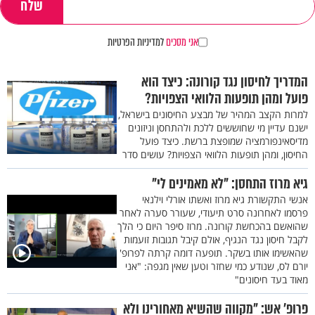
אני מסכים
למדיניות הפרטיות
המדריך לחיסון נגד קורונה: כיצד הוא
פועל ומהן תופעות הלוואי הצפויות?
למרות הקצב המהיר של מבצע החיסונים בישראל,
ישנם עדיין מי שחוששים ללכת ולהתחסן וניזונים
מדיסאינפורמציה שמופצת ברשת. כיצד פועל
החיסון, ומהן תופעות הלוואי הצפויות? עושים סדר
גיא מרוז התחסן: "לא מאמינים לי"
אנשי התקשורת גיא מרוז ואשתו אורלי וילנאי
פרסמו לאחרונה סרט תיעודי, שעורר סערה לאחר
שהואשם בהכחשת קורונה. מרוז סיפר היום כי הלך
לקבל חיסון נגד הנגיף, אולם קיבל תגובות זועמות
שהאשימו אותו בשקר. תופעה דומה קרתה לפרופ'
יורם לס, שנודע כמי שחזר וטען שאין מגפה: "אני
מאוד בעד חיסונים"
פרופ’ אש: "מקווה שהשיא מאחורינו ולא