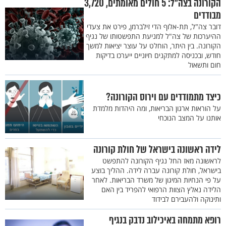
הקורונה בצה"ל: 5 חולים מאומתים, 3,720
מבודדים
דובר צה"ל, תת-אלוף הדי זילברמן, פירט את צעדי
ההיערכות של צה"ל למניעת התפשטותו של נגיף
הקורונה. בין היתר, הוחלט על עוצר יציאות למשך
חודש, ובכניסה למתקנים חיוניים ייערכו בדיקות
חום ותשאול
כיצד מתמודדים עם וירוס הקורונה?
על הוראות ארגון הבריאות, ומה היהדות מלמדת
אותנו על המצב הנוכחי
לידה ראשונה בישראל של חולת קורונה
לראשונה מאז החל נגיף הקורונה להתפשט
בישראל, חולת קורונה עברה לידה. ההליך בוצע
על פי הנחיות המיגון של משרד הבריאות. לאחר
הלידה נאלץ הצוות הרפואי להפריד בין האם
ותינוקה ולהעבירם לבידוד
רופא מתמחה באיכילוב נדבק בנגיף