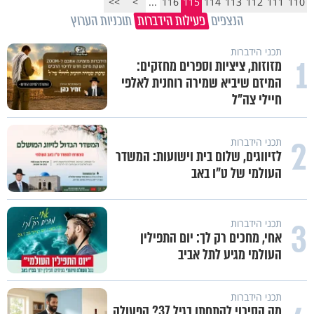
>>
>
...
116
115
114
113
112
111
110
הנצפים
פעילות הידברות
תוכניות הערוץ
תכני הידברות
1
מזוזות, ציציות וספרים מחזקים:
המיזם שיביא שמירה רוחנית לאלפי
חיילי צה"ל
2
תכני הידברות
לזיווגים, שלום בית וישועות: המשדר
העולמי של ט"ו באב
3
תכני הידברות
אחי, מחכים רק לך: יום התפילין
העולמי מגיע לתל אביב
תכני הידברות
מה הסיכוי להתחתן בגיל 37? הפעולה