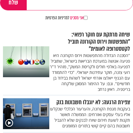
אני מסכים
למדיניות הפרטיות
שיחה מרתקת עם חוקר רפואי:
"התפשטות וירוס הקורונה תוביל
לקטסטרופה לאומית"
"הסכנה הגדולה מהתפשטות וירוס הקורונה היא
פגיעה אנושה במערכת הבריאות בישראל, שתוביל
לפגיעה באלפי חולים ולקריסת המשק", מזהיר ד"ר
רועי צזנה, חוקר עתידנות ישראלי. "כדי להתמודד
עם הנגיף ייאלצו אזרחי ישראל לשהות בבידוד בן
חודשיים". וגם: על ההימור המסוכן שלקחה
בריטניה. ראיון נרחב
צפירת הרגעה: לא יוגבלו חשבונות בנק
בעקבות מגפת הקורונה, והערעור הכלכלי שנקלעו
אליו בעלי עסקים ואזרחים: הממשלה תאשר
תקנות לשעת חירום שיורו לבנקים שלא להגביל
חשבונות בהם קיים קושי בתזרים המזומנים