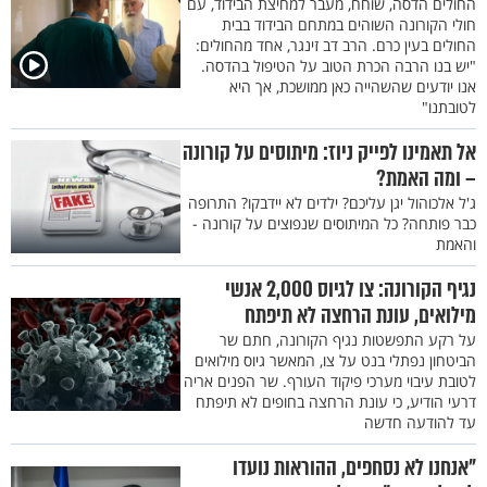
החולים הדסה, שוחח, מעבר למחיצת הבידוד, עם
חולי הקורונה השוהים במתחם הבידוד בבית
החולים בעין כרם. הרב דב זינגר, אחד מהחולים:
"יש בנו הרבה הכרת הטוב על הטיפול בהדסה.
אנו יודעים שהשהייה כאן ממושכת, אך היא
לטובתנו"
אל תאמינו לפייק ניוז: מיתוסים על קורונה
– ומה האמת?
ג'ל אלכוהול יגן עליכם? ילדים לא יידבקו? התרופה
כבר פותחה? כל המיתוסים שנפוצים על קורונה -
והאמת
נגיף הקורונה: צו לגיוס 2,000 אנשי
מילואים, עונת הרחצה לא תיפתח
על רקע התפשטות נגיף הקורונה, חתם שר
הביטחון נפתלי בנט על צו, המאשר גיוס מילואים
לטובת עיבוי מערכי פיקוד העורף. שר הפנים אריה
דרעי הודיע, כי עונת הרחצה בחופים לא תיפתח
עד להודעה חדשה
"אנחנו לא נסחפים, ההוראות נועדו