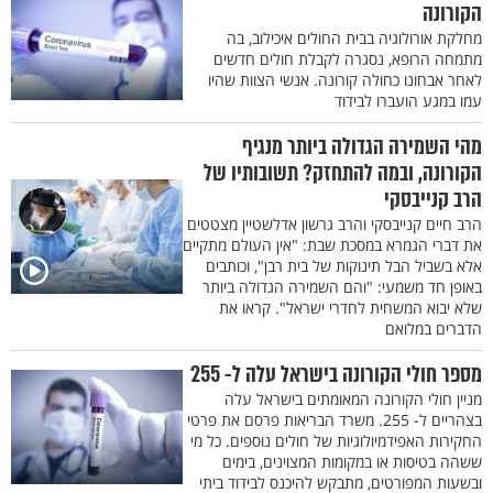
הקורונה
מחלקת אורולוגיה בבית החולים איכילוב, בה
מתמחה הרופא, נסגרה לקבלת חולים חדשים
לאחר אבחונו כחולה קורונה. אנשי הצוות שהיו
עמו במגע הועברו לבידוד
מהי השמירה הגדולה ביותר מנגיף
הקורונה, ובמה להתחזק? תשובותיו של
הרב קנייבסקי
הרב חיים קנייבסקי והרב גרשון אדלשטיין מצטטים
את דברי הגמרא במסכת שבת: "אין העולם מתקיים
אלא בשביל הבל תינוקות של בית רבן", וכותבים
באופן חד משמעי: "והם השמירה הגדולה ביותר
שלא יבוא המשחית לחדרי ישראל". קראו את
הדברים במלואם
מספר חולי הקורונה בישראל עלה ל- 255
מניין חולי הקורונה המאומתים בישראל עלה
בצהריים ל- 255. משרד הבריאות פרסם את פרטי
החקירות האפידמיולוגיות של חולים נוספים. כל מי
ששהה בטיסות או במקומות המצוינים, בימים
ובשעות המפורטים, מתבקש להיכנס לבידוד ביתי