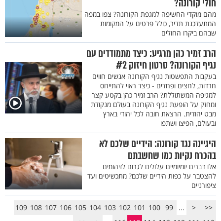
חולי קורונה?
מהם מוקדי החשיפה למגפת הקורונה? צפו במפה
המתעדכנת תדיר, כולל פרטים על המקומות
שבהם ביקרו החולים
הרב זמיר כהן מרגיע: כיצד מתמודדים עם
נגיף הקורונה? סרטון חיזוק #2
בעקבות התפשטות נגיף הקורונה אנשים חווים
חרדות, לחצים ופחדים - כיצד ראוי להתייחס
למגיפה המשתוללת? הרב זמיר כהן בקטע קצר
ומחזק על הופעת נגיף הקורונה בעולם מנקודת
מבט יהודית. הרצאת חובה לכל יהודי בארץ
ובעולם, הפיצו ושתפו
היגיינה נגד קורונה: הידיים שלכם לא
בהכרח נקיות כמו שחשבתם
אלו דברים יומיומיים עלולים לגרום לזיהומים
להצטבר על כפות הידיים שלכם? מתכשיטים ועד
ציפורניים
109
108
107
106
105
104
103
102
101
100
99
...
<
<<