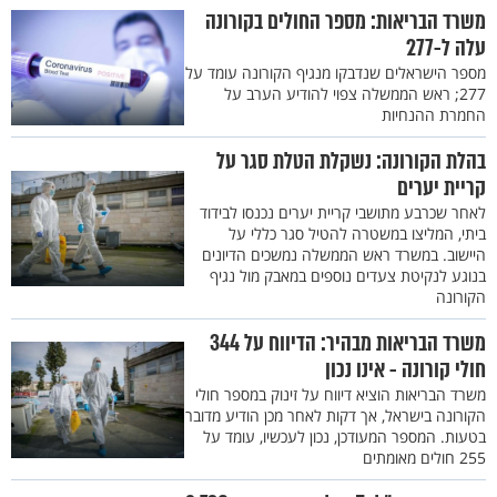
משרד הבריאות: מספר החולים בקורונה
עלה ל-277
מספר הישראלים שנדבקו מנגיף הקורונה עומד על
277; ראש הממשלה צפוי להודיע הערב על
החמרת ההנחיות
בהלת הקורונה: נשקלת הטלת סגר על
קריית יערים
לאחר שכרבע מתושבי קריית יערים נכנסו לבידוד
ביתי, המליצו במשטרה להטיל סגר כללי על
היישוב. במשרד ראש הממשלה נמשכים הדיונים
בנוגע לנקיטת צעדים נוספים במאבק מול נגיף
הקורונה
משרד הבריאות מבהיר: הדיווח על 344
חולי קורונה - אינו נכון
משרד הבריאות הוציא דיווח על זינוק במספר חולי
הקורונה בישראל, אך דקות לאחר מכן הודיע מדובר
בטעות. המספר המעודכן, נכון לעכשיו, עומד על
255 חולים מאומתים