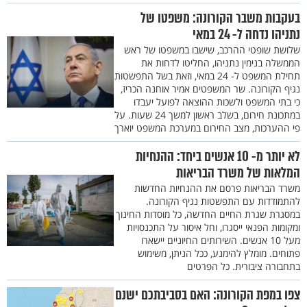
בעקבות משבר הקורונה: משפטו של
נתניהו נדחה ל- 24 במאי
שלושת שופטי ההרכב, שישבו במשפטו של ראש
הממשלה בנימין נתניהו, החליטו לדחות את
תחילת המשפט ל- 24 במאי, וזאת בשל התפשטות
נגיף הקורונה. שר המשפטים אמיר אוחנה הכריז,
כי בתי המשפט ולשכות ההוצאה לפועל יעבדו
במתכונת חירום, בשלב ראשון למשך 24 שעות. על
פי ההערכות, מצב החירום במערכת המשפט יוארך
לא יותר מ- 10 אנשים ביחד: ההנחיות
המלאות של משרד הבריאות
משרד הבריאות פרסם את ההנחיות החדשות
להתמודדות עם התפשטות נגיף הקורונה.
במסגרת שגרת החיים החדשה, כל מוסדות החינוך
ומקומות הפנאי ייסגרו, וחל איסור על התכנסויות
מעל 10 אנשים. השירותים החיוניים יישארו
פתוחים. מומלץ להימנע, ככל הניתן, משימוש
בתחבורה ציבורית. כל הפרטים
צפו במפת הקורונה: האם בסביבתכם ישנם