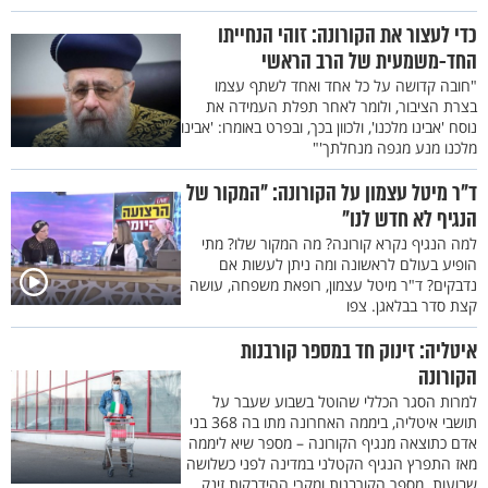
כדי לעצור את הקורונה: זוהי הנחייתו
החד-משמעית של הרב הראשי
"חובה קדושה על כל אחד ואחד לשתף עצמו
בצרת הציבור, ולומר לאחר תפלת העמידה את
נוסח 'אבינו מלכנו', ולכוון בכך, ובפרט באומרו: 'אבינו
מלכנו מנע מגפה מנחלתך'"
ד"ר מיטל עצמון על הקורונה: "המקור של
הנגיף לא חדש לנו"
למה הנגיף נקרא קורונה? מה המקור שלו? מתי
הופיע בעולם לראשונה ומה ניתן לעשות אם
נדבקים? ד"ר מיטל עצמון, רופאת משפחה, עושה
קצת סדר בבלאגן. צפו
איטליה: זינוק חד במספר קורבנות
הקורונה
למרות הסגר הכללי שהוטל בשבוע שעבר על
תושבי איטליה, ביממה האחרונה מתו בה 368 בני
אדם כתוצאה מנגיף הקורונה – מספר שיא ליממה
מאז התפרץ הנגיף הקטלני במדינה לפני כשלושה
שבועות. מספר הקורבנות ומקרי ההידבקות זינק