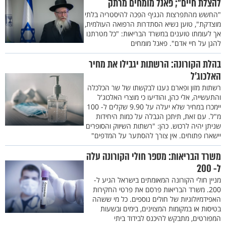
להצלת חיים"; פאנל מומחים מרתק
"החשש מהתפרצות הנגיף הפכה להיסטריה בלתי
מוצדקת", טוען נשיא הסתדרות הרפואה העולמית,
אך לעומתו טוענים במשרד הבריאות: "כל מטרתנו
להגן על חיי אדם". פאנל מומחים
בהלת הקורונה: הרשתות יגבילו את מחיר
האלכוג’ל
רשתות מזון ופארם נענו לבקשתו של שר הכלכלה
והתעשייה, אלי כהן, והודיעו כי מוצרי האלכוג'ל
יימכרו במחיר שלא יעלה על 9.90 שקלים ל- 100
מ"ל. עם זאת, תיתכן הגבלה על כמות היחידות
שניתן יהיה לרכוש. כהן: "רשתות השיווק והסופרים
יישארו פתוחים. אין צורך להסתער על המדפים"
משרד הבריאות: מספר חולי הקורונה עלה
ל- 200
מניין חולי הקורונה המאומתים בישראל הגיע ל-
200. משרד הבריאות פרסם את פרטי החקירות
האפידמיולוגיות של חולים נוספים. כל מי ששהה
בטיסות או במקומות המצוינים, בימים ובשעות
המפורטים, מתבקש להיכנס לבידוד ביתי