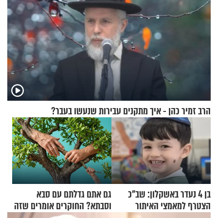
הרב זמיר כהן - איך מתקנים עבירות שנעשו בעבר?
בן 4 נעדר באשקלון: שב"כ
גם אתם גדלתם עם סבא
הצטרף למאמצי האיתור
וסבתא? החוקרים אומרים שזה
מתכון מנצח