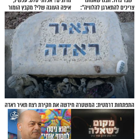
"שבר גדול. הבנו שאנחנו
מרוצים? אכלתי סלט. עכשיו,
צריכים להתארגן להלוויה":
איפה העוגה שלי? מקבץ הומור
זוגיות במבחן, הפעם עם מרים
כייפי מספר 1
וגד דנינו
התפתחות דרמטית: המשטרה חידשה את חקירת רצח תאיר ראדה