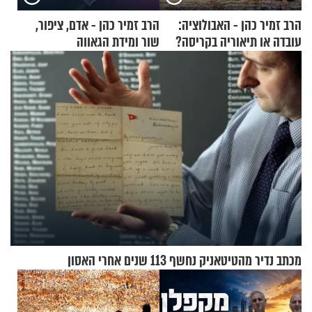
הרב זמיר כהן - האבולוציה:
הרב זמיר כהן - אדם, ציפור,
עובדה או תיאוריה בקריסה?
שור ומידת הגאווה
מכתב נדיר מהטיטאניק נחשף 113 שנים אחרי האסון