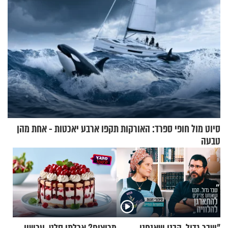
סיוט מול חופי ספרד: האורקות תקפו ארבע יאכטות - אחת מהן
טבעה