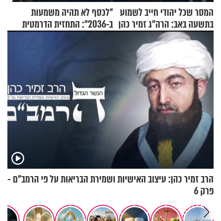
המסר שכל יהודי חייב לשמוע
"לכסף לא תהיה משמעות
בתשעה באב: הרה"ג זמיר כהן
ב-2036": התחזית הדרמטית
בשיעור מיוחד
של אילון מאסק על עתיד
הכלכלה
הרב זמיר כהן: עיצוב האישיות ושמירת הבריאות על פי הרמב"ם -
פרק 6