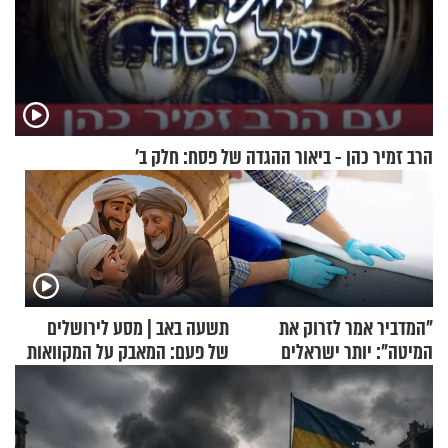
הרב זמיר כהן - ביאור ההגדה של פסח: חלק ב’
"המדביר אמר לזרוק את
תשעה באב | מסע לירושלים
המיטה": יותר ישראלים
של פעם: המאבק על המקוואות
מדווחים על מכת פשפשי
המיטה