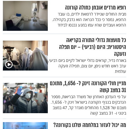
רופא מרדים אובחן כחולה קורונה
מבית החולים שניידר לרפואת ילדים, בו עובד
הרופא, נמסר כי ככל הנראה הוא נדבק בקהילה.
הרופא ועובדים שהיו עמו במגע נכנסו לבידוד
כל מועצות גדולי התורה בקריאה
היסטורית: היום (רביעי) – יום תפלה
וזעקה
באורח נדיר, קוראים גדולי ישראל לקיים ביום רביעי,
ערב ראש חודש ניסן, יום צום, תפילה וזעקה
עולמית
מניין חולי הקורונה זינק ל- 1,656, מתוכם
31 במצב קשה
על פי העדכון האחרון של משרד הבריאות, מספר
הנדבקים בנגיף הקורונה בישראל זינק ל- 1,656.
מצבם של 1,528 מהחולים מוגדר קל, 47 במצב
בינוני ו- 31 במצב קשה
מה יכול לעזור במלחמה שלנו בקורונה?