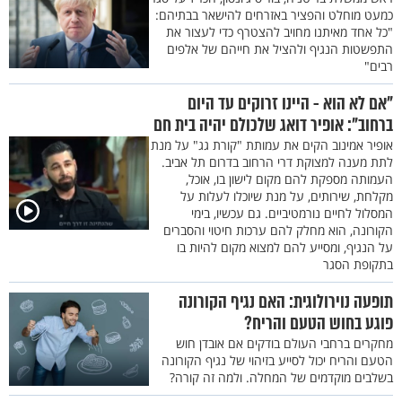
כמעט מוחלט והפציר באזרחים להישאר בבתיהם:
"כל אחד מאיתנו מחויב להצטרף כדי לעצור את
התפשטות הנגיף ולהציל את חייהם של אלפים
רבים"
"אם לא הוא - היינו זרוקים עד היום
ברחוב": אופיר דואג שלכולם יהיה בית חם
אופיר אמינוב הקים את עמותת "קורת גג" על מנת
לתת מענה למצוקת דרי הרחוב בדרום תל אביב.
העמותה מספקת להם מקום לישון בו, אוכל,
מקלחת, שירותים, על מנת שיוכלו לעלות על
המסלול לחיים נורמטיביים. גם עכשיו, בימי
הקורונה, הוא מחלק להם ערכות חיטוי והסברים
על הנגיף, ומסייע להם למצוא מקום להיות בו
בתקופת הסגר
תופעה נוירולוגית: האם נגיף הקורונה
פוגע בחוש הטעם והריח?
מחקרים ברחבי העולם בודקים אם אובדן חוש
הטעם והריח יכול לסייע בזיהוי של נגיף הקורונה
בשלבים מוקדמים של המחלה. ולמה זה קורה?