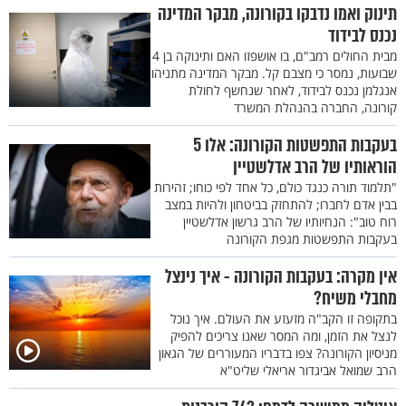
תינוק ואמו נדבקו בקורונה, מבקר המדינה
נכנס לבידוד
מבית החולים רמב"ם, בו אושפזו האם ותינוקה בן 4
שבועות, נמסר כי מצבם קל. מבקר המדינה מתניהו
אנגלמן נכנס לבידוד, לאחר שנחשף לחולת
קורונה, החברה בהנהלת המשרד
בעקבות התפשטות הקורונה: אלו 5
הוראותיו של הרב אדלשטיין
"תלמוד תורה כנגד כולם, כל אחד לפי כוחו; זהירות
בבין אדם לחברו; להתחזק בביטחון ולהיות במצב
רוח טוב": הנחיותיו של הרב גרשון אדלשטיין
בעקבות התפשטות מגפת הקורונה
אין מקרה: בעקבות הקורונה - איך נינצל
מחבלי משיח?
בתקופה זו הקב"ה מזעזע את העולם. איך נוכל
לנצל את הזמן, ומה המסר שאנו צריכים להפיק
מניסיון הקורונה? צפו בדבריו המעוררים של הגאון
הרב שמואל אביגדור אריאלי שליט"א