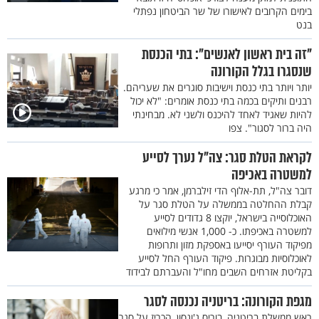
בימים הקרובים לאישורו של שר הביטחון נפתלי
בנט
"זה בית ראשון לאנשים": בתי הכנסת
שנסגרו בגלל הקורונה
יותר ויותר בתי כנסת וישיבות סוגרים את שעריהם.
רבנים ותיקים בכמה בתי כנסת אומרים: "לא יכול
להיות שאגיד לאחד להיכנס ולשני לא. מבחינתי
היה ברור לסגור". צפו
לקראת הטלת סגר: צה"ל נערך לסייע
למשטרה באכיפה
דובר צה"ל, תת-אלוף הדי זילברמן, אמר כי מרגע
קבלת ההחלטה בממשלה על הטלת סגר על
האוכלוסייה בישראל, יוקצו 8 גדודים לסייע
למשטרה באכיפתו. כ- 1,000 אנשי מילואים
מפיקוד העורף יסייעו באספקת מזון ותרופות
לאוכלוסיות מבוגרות. פיקוד העורף החל לסייע
בקליטת אזרחים השבים מחו"ל והעברתם לבידוד
מגפת הקורונה: בריטניה נכנסה לסגר
ראש ממשלת בריטניה, בוריס ג'ונסון, הכריז על סגר