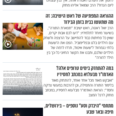
להפוך את העולם לאגודה אחת. איך נכין עצמינו
ליום הגדול? הרב שמואל אליהו מחזק
ההוראה המפתיעה של ראש הישיבה: זה
מה שתעשו בבית בזמן הבידוד
הרב יואל ראטה, ראש ישיבת "תפארת התורה",
בשיעור מיוחד לתלמידיו: "דעו לכם אבות יקרים,
שאין כל פחיתות כבוד להתיישב על הרצפה ולשחק
עם הילדים בלגו ובפליימוביל. הפכו את ה'שעות
בלתי נגמרות' ל'שעות איכות', תרדו לרמה של
הילדים שלכם, ותבנו את הקשר החיוני כל-כך בין
הילד להורה"
במה להתחזק בימים טרופים אלה?
האדמו"ר מבעלזא במכתב לחסידיו
"ואבקש מאוד מכל אחד ואחד, להתחזק מאוד
בלימוד התורה והתפילה, וכן להרבות במעשי צדקה
וחסד": הוראת האדמו"ר מבלעזא לחסידיו, במכתב
מחזק לרגל המצב
מתחמי "היבדק וסע" נוספים – בירושלים,
חיפה ובאר שבע