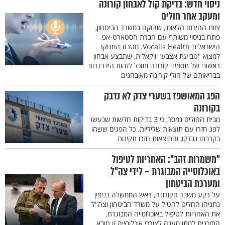
ניסוי חדש: בדיקת קול לאבחון קורונה
ומעקב אחר חולים
צוות החירום הלאומי, שהוקם במשרד הביטחון,
פתח בניסוי משותף עם חברת הסטארט-אפ
הישראלית Vocalis Health. מטרת המחקר
למצוא "טביעת אצבע" ווקאלית, שתבצע אבחון
ראשוני של תסמיני קורונה ותוכל לזהות הידרדרות
בבריאותם של חולי קורונה מאובחנים
הפג המאושפז בשערי צדק לא נדבק
בקורונה
מבית החולים נמסר, כי 3 בדיקות חדשות שנעשו
לפג חזרו עם תוצאות שליליות. כל הפגים ששהו
בקרבתו נבדקו, והתוצאות חזרו תקינות
"משמרות זהב": האחריות לטיפול
באוכלוסייה המבוגרת – לידי צה"ל
ומערכת הביטחון
על רקע משבר הקורונה, ראש הממשלה בנימין
נתניהו החליט להטיל על משרד הביטחון וצה"ל
את האחריות לטיפול באוכלוסייה המבוגרת.
התוכנית למתן מענה לצורכי אוכלוסייה זו תובא