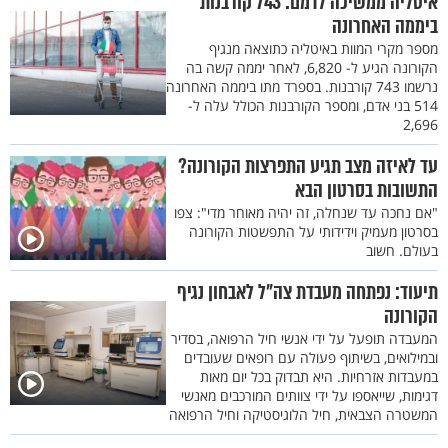
איטליה ממשיכה לדמם: 743 קורבנות
ביממה האחרונה
מספר מקרי המוות באיטליה כתוצאה מנגיף
הקורונה הגיע ל- 6,820, לאחר יממה קשה בה
נרשמו 743 קורבנות. בספרד מתו ביממה האחרונה
514 בני אדם, ומספר הקורבנות הכולל עלה ל-
2,696
עד לאיזה מצב תגיע התפרצות הקורונה?
התשובות בסרטון הבא
"אם נחכה עד שנחלה, זה יהיה מאוחר מדי": צפו
בסרטון מעמיק וידידותי על התפשטות הקורונה
בעולם. חשוב
תיעוד: נפתחה מעבדת צה"ל לאבחון נגיף
הקורונה
המעבדה תופעל על ידי אנשי חיל הרפואה, בסדיר
ובמילואים, בשיתוף פעולה עם רופאים שעובדים
במעבדות אזרחיות. היא תבדוק בכל יום מאות
דגימות, שייאספו על ידי צוותים המורכבים מאנשי
המשטרה הצבאית, חיל הלוגיסטיקה וחיל הרפואה