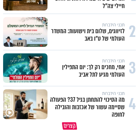
חיילי צה"ל
2
תכני הידברות
לזיווגים, שלום בית וישועות: המשדר
העולמי של ט"ו באב
3
תכני הידברות
אחי, מחכים רק לך: יום התפילין
העולמי מגיע לתל אביב
תכני הידברות
4
מה הסיכוי להתחתן בגיל 37? הפעולה
שסיימה עשור של אכזבות והובילה
לחופה
כל אחד מאיתנו הוא עולם ומלואו
למה אנחנו לא רואים את הברכה?
קצרים
שנברא בצלם אלוקים
פרשת ראה