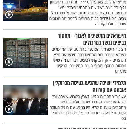
מד"א החל בביצוע פיילוט ללקיחת דגימות לאבחון
נגיף הקורונה בשלושה מתחמי "היבדק וסע"
נוספים. הם מצטרפים למתחם, שפועל כבר בתל
אביב. רופא ילדים בבית החולים הדסה הר הצופים
אובחן כחולה קורונה
הישראלים ממשיכים לאגור – מחסור
בביצים ובשר במרכולים
הציבור הישראלי הסתער בהמונים על המרכולים
בשבוע שעבר. רוב החנויות כבר חידשו את מלאי
המוצרים – אך הביקוש לביצים גובר ונראה שיש
מחסור. בנוסף, מחירי מוצרי ההיגיינה והניקיון
מזנקים
תלמידי ישיבה שהגיעו בטיסה מברוקלין
אובחנו עם קורונה
עשרות החסידים הגיעו לארץ בשבוע שעבר, ורק
כשהגיעו לארץ התברר שהם חולים בנגיף.
החסידים טוענים שלא היו במגע עם חולה מאובחן
ושהמחדל נעוץ במספר הבדיקות הנמוך בניו יורק.
צפו