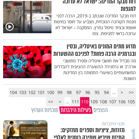
דוח מבקר המדינה: ישראל לא ערוכה
למגפות
דוח מבקר המדינה שנכתב ב-2019, הרבה לפני
מגפת הקורונה הנוכחית, מצביע על חוסר במיטות
אשפוז ובציוד טיפול נמרץ. המסקנה – ישראל לא
ערוכה כראוי למגיפות. צפו
מדוע מתים המונים באיטליה, ובסין
ובגרמניה הרבה פחות? לפניכם ההשערות
מה מבדיל את תושבי איטליה וספרד מתושבי
ארה"ב או גרמניה? ההשערה ההגיונית להבדלים
המשמעותיים בשיעורי התמותה בין המדינות
השונות
104
103
102
101
100
99
98
97
96
95
94
...
<
<<
>>
>
...
111
110
109
108
107
106
105
הנצפים
פעילות הידברות
תוכניות הערוץ
תכני הידברות
1
מזוזות, ציציות וספרים מחזקים:
המיזם שיביא שמירה רוחנית לאלפי