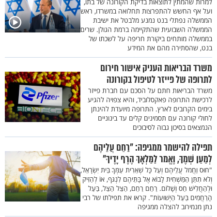
למרות שהמתין לתוצאות בדיקת הקורונה של בתו,
ועל אף החשש להתפרצות תחלואה במשרדו, ראש
הממשלה נפתלי בנט נמנע מלבטל את ישיבת
הממשלה השבועית שהתקיימה ברמת הגולן. שרים
בממשלה מותחים ביקורת חריפה על לשכתו של
בנט, שהסתירה מהם את המידע
משרד הבריאות העניק אישור חירום
לתרופה של פייזר לטיפול בקורונה
משרד הבריאות חתם על הסכם עם חברת פייזר
לרכישת התרופה פאקסלוביד, והיא צפויה להגיע
בימים הקרובים לארץ. התרופה מיועדת להינתן
לחולי קורונה עם תסמינים קלים עד בינוניים
הנמצאים בסיכון גבוה לסיבוכים
תפילה להישמר ממגיפה: "רַחֵם עֲלֵיהֶם
לְמַעַן שְׁמֶךָ, וֶאֱמר לַמַּלְאָךְ הֶרֶף יָדֶיךָ"
"חוּס וַחֲמל עֲלֵיהֶם וְעַל כָּל שְׁאֵרִית עַמְּךָ בֵּית יִשְׂרָאֵל,
וְלא תִתֵּן הַמַּשְׁחִית לָבוֹא אֶל בָּתֵּיהֶם לִנְגּף, אוֹ לְהַזִּיק
וּלְהַחֲלִישׁ חַס וְשָׁלוֹם. רַחֵם רַחֵם, הַצֵּל הַצֵּל, בַּעַל
הָרַחֲמִים בַּעַל הַיְשׁוּעוֹת". קראו את תפילתו של רבי
נתן מנמירוב להצלה ממגיפה