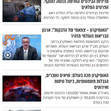
מדיניות הבידודים החדשה נכנסה לתוקף.
הפרטים המלאים
מדיניות הבידודים החדשה עליה החליט ראש
הממשלה נפתלי בנט נכנסה לתוקף. כל הפרטים
"האומיקרון – צונאמי של הדבקות": ארגון
הבריאות העולמי מזהיר
ברקע התפשטות תחלואת האומיקרון ברחבי
העולם, מנכ"ל ארגון הבריאות העולמי, תאודרוס
אדהנום גברהיסוס, הזהיר במסיבת עיתונאים כי
השילוב בין הזן החדש לזן הדלתא יוצר "צונאמי של
הדבקות". הוא קרא לחלוקה שוויונית יותר של
החיסונים בין המדינות העשירות למדינות העניות
האומיקרון מכה בעולם: שיאים נשברים,
הגבלות משמעותיות, ביטול טיסות
ואירועים
בארה"ב אומתו אתמול 143,000 נדבקים חדשים.
בבריטניה 90,629: זן האומיקרון של נגיף הקורונה
מכה בעולם