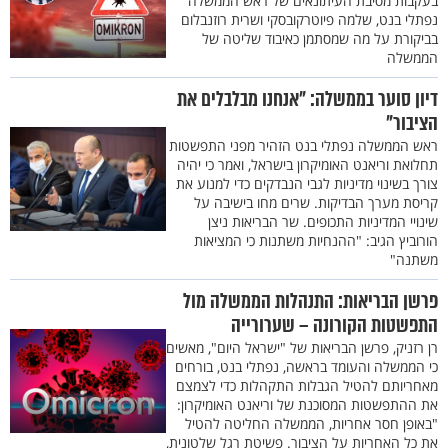
בעקבות מסיבת העיתונאים של ראש הממשלה
נפתלי בנט, שלמה פיוטרקובסקי ושרית רוזנבלום
בביקורת על מה שמסתמן כאיבוד שליטה של
הממשלה
דיון סוער בממשלה: "אנחנו מבלבלים את
הציבור"
ראש הממשלה נפתלי בנט הזהיר מפני התפשטות
תחלואת וריאנט האומיקרון בישראל, ואמר כי יהיה
צורך בשינוי מדיניות לגבי הנבדקים כדי למנוע את
קריסת מערך הבדיקות. שרים מחו בישיבה על
שינויי המדיניות התכופים. שר הבריאות ניצן
הורוביץ הגיב: "ההנחיות משתנות כי המציאות
משתנה"
פרשן הבריאות: התנהלות הממשלה מול
התפשטות הקורונה – שערורייה
רן רזניק, פרשן הבריאות של "ישראל היום", מאשים
כי הממשלה והעומד בראשה, נפתלי בנט, בורחים
מאחריותם להטיל הגבלות התקהלות כדי לצמצם
את ההתפשטות המסוכנת של וריאנט האומיקרון:
"באופן חסר אחריות, הממשלה החליטה להטיל
את כל האחריות על הציבור. פשיטת רגל שלטונית,