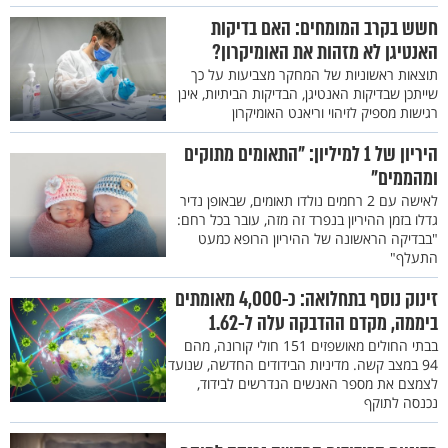
חשש בקרב המומחים: האם בדיקות
האנטיגן לא מזהות את האומיקרון?
תוצאות ראשוניות של המחקר מצביעות על כך
שייתכן שבדיקות האנטיגן, הבדיקות הביתיות, אינן
רגישות מספיק לזיהוי וריאנט האומיקרון
היריון של 1 למיליון: "התאומים מתוקים
ומהממים"
לאישה עם 2 רחמים נולדו תאומים, שבאופן נדיר
גדלו בזמן ההיריון בנפרד זה מזה, עובר בכל רחם:
"בבדיקה הראשונה של ההיריון הרופא כמעט
התעלף"
זינוק נוסף בתחלואה: כ-4,000 מאומתים
ביממה, מקדם ההדבקה עלה ל-1.62
בבתי החולים מאושפזים 151 חולי קורונה, מהם
94 במצב קשה. מדיניות הבידודים החדשה, שנועד
לצמצם את מספר האנשים הנדרשים לבידוד,
נכנסה לתוקף