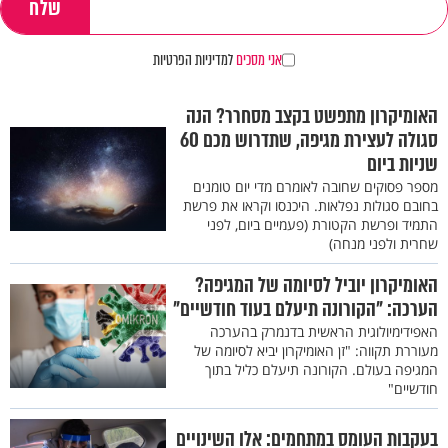
אני מסכים
למדיניות הפרטיות
האומיקרון מתפשט בקצב מסחרר? הנה
סגולה לעצירת מגיפה, שתדרוש מכם 60
שניות ביום
מספר פסוקים שחובה לאומרם מדי יום טומנים
בחובם סגולות נפלאות. היכנסו וקראו את פרשת
התמיד ופרשת הקטורת (פעמיים ביום, לפני
שחרית ולפני מנחה)
האומיקרון יוביל לסיומה של המגיפה?
הערכה: "הקורונה תיעלם בעוד חודשיים"
האפידימיולוגית הראשית בדנמרק בהערכה
מעוררת תקווה: "זן האומיקרון יביא לסיומה של
המגיפה בעולם. הקורונה תיעלם כליל בתוך
חודשיים"
בעקבות העומס במתחמים: אלו השינויים