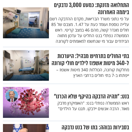
התחלואה מזנקת: כמעט 3,000 נדבקים
ביממה האחרונה
על פי נתוני משרד הבריאות, מקדם ההדבקה רשם
עלייה נוספת ועומד כעת על 1.47. מצבם של 85
חולים מוגדר קשה, מהם 46 במצב קריטי. ראש
הממשלה נפתלי בנט החליט על עדכון מתווה
הבידודים עבור מי שנחשפו למאומתים לקורונה
בתי החולים בתרחיש מבהיל: היערכות
ל-340 מיטות אשפוז לילדים חולי קורונה
מחלקות קורונה, הכוללות 340 מיטות אשפוז –
ייפתחו ב-7 בתי חולים ברחבי הארץ
בנט: "תהיה הדבקה בהיקף שלא הכרנו"
ראש הממשלה נפתלי בנט: "האומיקרון מדבק
מאוד. הרבה אנשים יידבקו. תגנו על הילדים"
בסבירות גבוהה: בתו של בנט נדבקה