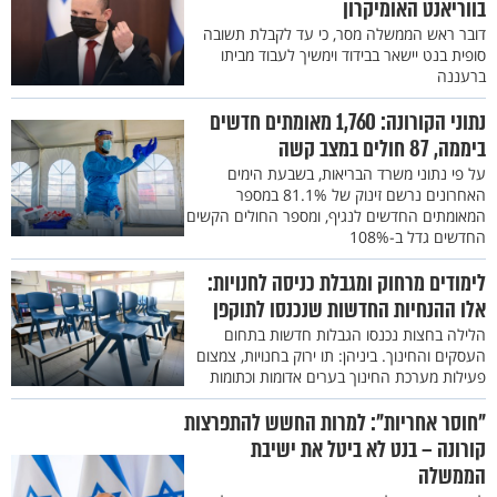
בווריאנט האומיקרון
דובר ראש הממשלה מסר, כי עד לקבלת תשובה
סופית בנט יישאר בבידוד וימשיך לעבוד מביתו
ברעננה
נתוני הקורונה: 1,760 מאומתים חדשים
ביממה, 87 חולים במצב קשה
על פי נתוני משרד הבריאות, בשבעת הימים
האחרונים נרשם זינוק של 81.1% במספר
המאומתים החדשים לנגיף, ומספר החולים הקשים
החדשים גדל ב-108%
לימודים מרחוק ומגבלת כניסה לחנויות:
אלו ההנחיות החדשות שנכנסו לתוקפן
הלילה בחצות נכנסו הגבלות חדשות בתחום
העסקים והחינוך. ביניהן: תו ירוק בחנויות, צמצום
פעילות מערכת החינוך בערים אדומות וכתומות
"חוסר אחריות": למרות החשש להתפרצות
קורונה – בנט לא ביטל את ישיבת
הממשלה