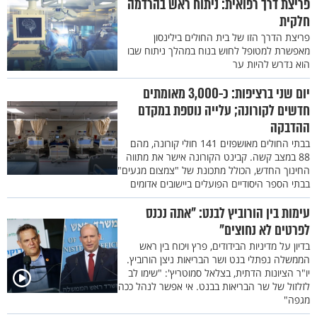
פריצת דרך רפואית: ניתוח ראש בהרדמה
חלקית
פריצת הדרך הזו של בית החולים בילינסון
מאפשרת למטופל לחוש בנוח במהלך ניתוח שבו
הוא נדרש להיות ער
יום שני ברציפות: כ-3,000 מאומתים
חדשים לקורונה; עלייה נוספת במקדם
ההדבקה
בבתי החולים מאושפזים 141 חולי קורונה, מהם
88 במצב קשה. קבינט הקורונה אישר את מתווה
החינוך החדש, הכולל מתכונת של "צמצום מגעים"
בבתי הספר היסודיים הפועלים ביישובים אדומים
עימות בין הורוביץ לבנט: "אתה נכנס
לפרטים לא נחוצים"
בדיון על מדיניות הבידודים, פרץ ויכוח בין ראש
הממשלה נפתלי בנט ושר הבריאות ניצן הורוביץ.
יו"ר הציונות הדתית, בצלאל סמוטריץ': "שימו לב
לזלזול של שר הבריאות בבנט. אי אפשר לנהל ככה
מגפה"