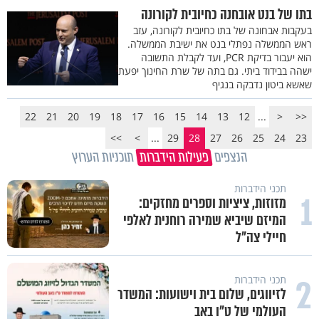
בתו של בנט אובחנה כחיובית לקורונה
בעקבות אבחונה של בתו כחיובית לקורונה, עזב
ראש הממשלה נפתלי בנט את ישיבת הממשלה.
הוא יעבור בדיקת PCR, ועד לקבלת התשובה
ישהה בבידוד ביתי. גם בתה של שרת החינוך יפעת
שאשא ביטון נדבקה בנגיף
22
21
20
19
18
17
16
15
14
13
12
...
<
<<
>>
>
...
29
28
27
26
25
24
23
הנצפים
פעילות הידברות
תוכניות הערוץ
תכני הידברות
1
מזוזות, ציציות וספרים מחזקים:
המיזם שיביא שמירה רוחנית לאלפי
חיילי צה"ל
2
תכני הידברות
לזיווגים, שלום בית וישועות: המשדר
העולמי של ט"ו באב