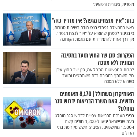
מוסרית, ציבורית ורפואית"
בנט: "איך מנצחים מגפה? אין מדריך כזה"
ראש הממשלה נפתלי בנט הודה בשיחות סגורות,
כי בניגוד לספרון שהוציא על "איך לנצח מגפה",
אין דרך אחת להתמודדות עם מגפת הקורונה
הפקרות: סגן שר החוץ תועד במסיבה
המונית ללא מסכה
למרות התפשטות התחלואה, סגן שר החוץ עידן
רול השתתף במסיבה רבת משתתפים ותועד
כשהוא ללא מסכה
האומיקרון משתולל | 8,170 מאומתים
חדשים. האם משרד הבריאות ידרוש סגר
מוחלט?
בכירי מערכת הבריאות צפויים לדרוש סגר מוחלט
בעת שבישראל יגיעו ל-1,200 חולים קשה
ו-1,500 מאושפזים. הסיבה: חשש מקריסת בתי
החולים