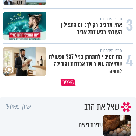
3
תכני הידברות
אחי, מחכים רק לך: יום התפילין
העולמי מגיע לתל אביב
תכני הידברות
4
מה הסיכוי להתחתן בגיל 37? הפעולה
שסיימה עשור של אכזבות והובילה
לחופה
קצרים
ברכה או קללה? הכל בידים שלנו
איך לשלוט בסיטואציה בצורה נכו
שאל את הרב
יש לך שאלה?
שבירת ביצים