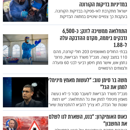
במדיניות בדיקות הקורונה
ישראל מתקרבת לאי-ספיקה בבדיקות הקורונה.
בעקבות כך צפויים שינויים במתווה הבדיקות
התחלואה ממשיכה לזנק: כ-6,500
נדבקים ביממה, מקדם ההדבקה עלה
ל-1.88
בבתי החולים מאושפזים 203 חולי קורונה, מהם
110 במצב קשה. מנכ"ל משרד הבריאות, פרופ'
נחמן אש, אישר מתן חיסון רביעי לבני 60 ומעלה
ולצוותים הרפואיים
משה בר סימן טוב: "לעשות מאמץ מינימלי
למתן את הגל"
מנכ"ל משרד הבריאות לשעבר סבור כי לא נעשה
מאמץ מינימלי למתן את גל התחלואה: "יש רמות
שונות של הכלה, לא צריך להביא להתפרצות שיא"
כאוס האומיקרון: "בנט, השארת לנו לשלם
את החשבון"