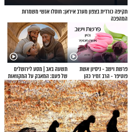
תקיפה כורדית בצפון מערב איראן: חוסלו אנשי משמרות
המהפכה
פרשת וישב - ניסיון אשת
תשעה באב | מסע לירושלים
פוטיפר - הרב זמיר כהן
של פעם: המאבק על המקוואות