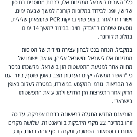
כלל השבים לישראל ממדינות אלו, לרבות מחוסנים בחיסון
שלישי, יופנו לבידוד במלוניות קורונה למשך שבעה ימים,
וישוחררו לאחר ביצוע שתי בדיקות PCR שתוצאתן שלילית.
נוסעים שיסרבו להיבדק יחויבו בבידוד למשך 14 ימים
במלונית קורונה.
במקביל, הנחה בנט לבחון עצירה מיידית של הטיסות
ממדינות אלו לישראל ומישראל אליהן, או את יישומו של
מתווה אחר למניעת התפשטות הזן בישראל. מלשכתו נמסר
כי "ראש הממשלה יקיים הערכות מצב באופן שוטף, ביחד עם
שר הבריאות וגורמי המקצוע במשרדו, במטרה לעקוב באופן
הדוק אחר התפרצות הזן החדש ולמנוע את התפשטותו
בישראל".
הווריאנט החדש התגלה לראשונה בדרום אפריקה. עד כה
זוהו במדינה 22 מקרי הידבקות בווריאנט זה. שלושה מקרים
אותרו בבוטסאונה הסמוכה, ומקרה נוסף זוהה בהונג קונג