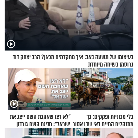
בעיצומו של תשעה באב: איך מתקדמים מכאן? הרב יצחק דוד
גרוסמן בשיחה מיוחדת
בלי מכוניות ופקקים: כך
"לא רצו שאהבת השם ייצג את
מתנהלים החיים באי שבו אסור
ישראל": חנינת השם גורדון
לנהוג כבר יותר מ-120 שנה
בריאיון מעורר השראה