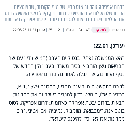
בדרום אפריקה זוהה וריאנט חדש של נגיף הקורונה, שהמוטציות
הרבות שלו מעלות את החשש כי. בתום דיון, קיבל ראש הממשלה בנט
את המלצת משרד הבריאות להגדיר מדינות ביבשת אפריקה כאדומות
למעקב
גבי שניידר
כ"א כסלו התשפ"ב
|
25.11.21
|
עודכן
25.11.21 22:05
(עודכן: 22:01)
ראש הממשלה נפתלי בנט קיים הערב (חמישי) דיון עם שר
הבריאות ניצן הורוביץ ובכירי משרדו בעניין הזן החדש של
נגיף הקורונה, שהתגלה לאחרונה בדרום אפריקה.
לנוכח התפשטות הווריאנט החדש, המכונה B.1.1529,
במדינות אלו, הוחלט בדיון להגדיר בשלב זה את המדינות
הבאות בדרום יבשת אפריקה כאדומות: דרום אפריקה, לסוטו,
בוטסואנה, זימבבואה, מוזמביק, נמיביה ואסוואטיני. זרים
ממדינות אלו לא יוכלו להיכנס לישראל.