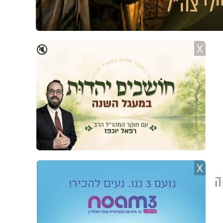
X
🔇
X
ה