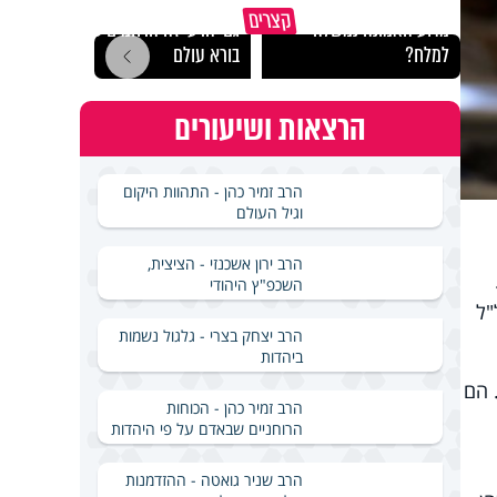
קצרים
מדוע האמונה נמשלה
גם ׳הרע׳ זה הרחמים של
האם מ
למלח?
בורא עולם
בשבת
הרצאות ושיעורים
הרב זמיר כהן - התהוות היקום
וגיל העולם
הרב ירון אשכנזי - הציצית,
השכפ"ץ היהודי
"ל
הרב יצחק בצרי - גלגול נשמות
ביהדות
 הם
הרב זמיר כהן - הכוחות
הרוחניים שבאדם על פי היהדות
הרב שניר גואטה - ההזדמנות