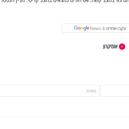
בבתי החולים מאושפזים 136 חולים, ביניהם 93 במצב קשה. 64 חולים נמצאים במצב קריטי. מניין הנפ
עקבו אחרינו ב-
News
אומיקרון