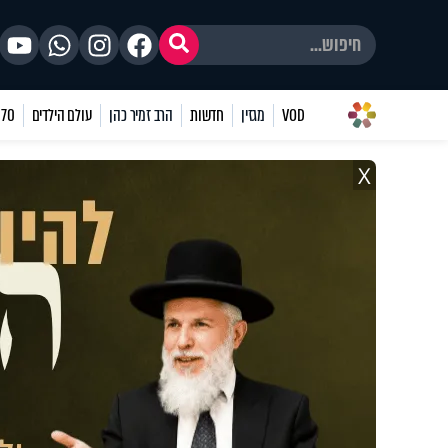
VOD
מגזין
חדשות
הרב זמיר כהן
עולם הילדים
70 שאלות
X