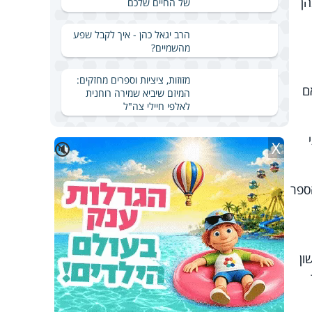
ן
של החיים שלכם
הרב יגאל כהן - איך לקבל שפע
מהשמיים?
מזוזות, ציציות וספרים מחזקים:
ם
המיזם שיביא שמירה רוחנית
לאלפי חיילי צה"ל
X
🔇
ספר
ון