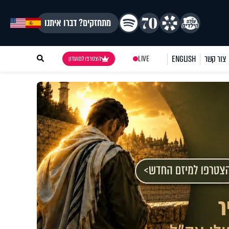
מתחזקים? דברו איתנו
צור קשר
ENGLISH
LIVE
הצטרפו למועדון