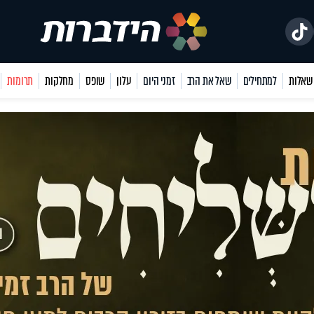
למתחילים
שאל את הרב
זמני היום
עלון
שופס
מחלקות
תרומות