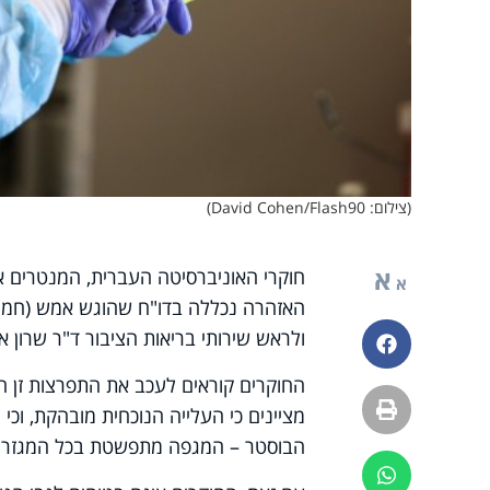
(צילום: David Cohen/Flash90)
א
חוקרי האוניברסיטה העברית, המנטרים א
א
האזהרה נכללה בדו"ח שהוגש אמש (חמישי
ולראש שירותי בריאות הציבור ד"ר שרון אל
פייסבוק
החוקרים קוראים לעכב את התפרצות זן הא
הדפסה
מציינים כי העלייה הנוכחית מובהקת, וכ
הבוסטר – המגפה מתפשטת בכל המגזרים ו
ווטסאפ