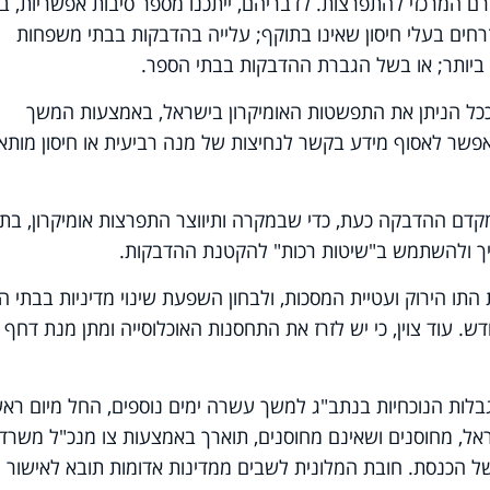
רם המרכזי להתפרצות. לדבריהם, ייתכנו מספר סיבות אפשריות, בה
זרחים בעלי חיסון שאינו בתוקף; עלייה בהדבקות בבתי משפחות
 ביותר; או בשל הגברת ההדבקות בבתי הספר.
ככל הניתן את התפשטות האומיקרון בישראל, באמצעות המשך
אפשר לאסוף מידע בקשר לנחיצות של מנה רביעית או חיסון מותא
מקדם ההדבקה כעת, כדי שבמקרה ותיווצר התפרצות אומיקרון, בתי
משיך ולהשתמש ב"שיטות רכות" להקטנת ההדבקות.
התו הירוק ועטיית המסכות, ולבחון השפעת שינוי מדיניות בבתי ה
 עוד צוין, כי יש לזרז את התחסנות האוכלוסייה ומתן מנת דחף
בלות הנוכחיות בנתב"ג למשך עשרה ימים נוספים, החל מיום ראש
אל, מחוסנים ושאינם מחוסנים, תוארך באמצעות צו מנכ"ל משרד
של הכנסת. חובת המלונית לשבים ממדינות אדומות תובא לאישור