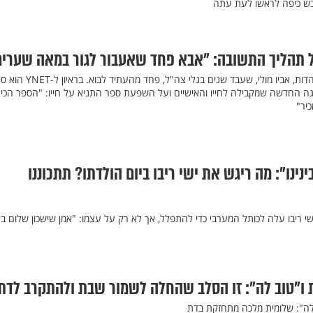
ובש כיפה לראשו לעת עתה
 תהליך התשובה: "אבא פחד שאעבור לגור במאה שערים
כשדן שפירא החל להתקרב ליהדות, אביו מולי, שעבד שנים בגלי צה"ל, פחד מהע
ה החדשה שמקבילה לחייו והאישיים ועל השפעת ספר התניא על חייו: "הספר הכי
יר"
נינו": מה ריגש את ישי ריבו ביום הולדתו? תתכוננו
הולדת ה-34, הזמר ישי ריבו עלה לכותל המערבי כדי להתפלל, אך לא רק על עצמו: "אמן שישכון שלום בינ
ו"טוב לה": זו הסלב שהחלה לשמור שבת ולהתקרב לדת
לה": שלומית מלכה מתחזקת בדת