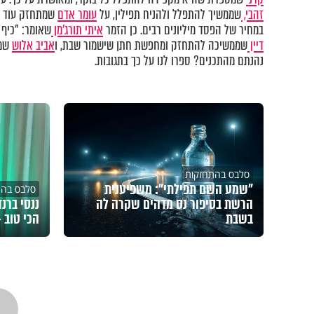
זהבי,
שממשיך להתפלל ולהניח תפילין, על
עומר אדם
שמתחזק עוד וע
במחיר של הפסד מיליונים רבים. כן הזמר
איתי תורג'מן
שאומר: "כיף 
דיין
שממשיכה להתחזק ומחפשת חתן שישמור שבת, ו
אביב אלוש
שמפ
נהנתם מהתכנים? ספרו לנו על כך בתגובות.
סלבס בהתחזקות
"שמע השם תפילתי": משפיענית
סלבס בהת
הרשת בסיפור נס מדהים שקרה לה
בשבת
הכי טוב 