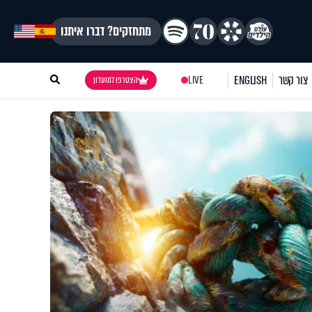
מתחזקים? דברו איתנו
צור קשר
ENGLISH
LIVE
הצטרפו למועדון