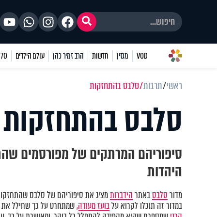
VOD
מגזין
חדשות
הרב זמיר כהן
עולם הילדים
70 שאלות
ראשי
תרבות
סלבס בהתחזקות
סלבס בהתחזקות
סיפוריהם המרתקים של מפורסמים שהת
היהדות
מדור
סלבס
באתר
הידברות
מציג את סיפוריהם של סלבס שהתחזקו ו
במדור זה תוכלו לקרוא על
בועז מעודה,
שמתחרט על כך שחילל את 
קרני
שמספרת שהיא מקפידה להתפלל כל בוקר, ומאושרת על כך. עו