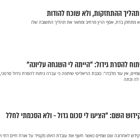
הליך ההתחזקות, ולא שוכח להודות
 מתחזק בדת, אסף הרץ מרחיב ומתאר את תהליך התשובה שלו
תוח להסרת גידול: "הייתה לי השגחה עליונה"
יים, אין עוד מלבדו": כוכבת הריאליטי שיתפה כי עברה ניתוח להסרת גידול סרטני,
לה זכתה
וש השם: "הציעו לי סכום גדול - ולא הסכמתי לחלל
טנדאפיסט בן בן ברוך (41) קידש לאחרונה שם שמיים כאשר חשף את עובדת היותו מקפיד על אורח חיים דתי ו