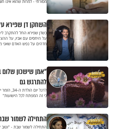
מסורתי - למרות שהוא אינו ח
השחקן דן שפירא על
על היחסים עם אביו, על ההצג
מדהים על נפש האדם שאני מכ
"אמן שישכון שלום בי
להתרגש גם
לרגל יום 
כי זה המפתח לכל הישועות"
התחילה לשמור שבת 
התחילה לשמור שבת - "וטוב 