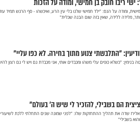
 ישי ריבו חובק בן חמישי, ומודה על הזכות
שית, ומודה על הנס: "ילד חמישי שלנו בלי עין הרע, ואיכשהו - סף הרגש תמיד עו
יותר, מלידה ללידה, שאין בזה שום הבנה שכלית"
דיעין: "התלבשתי צנוע מתוך בחירה. לא כפו עליי"
בנימין: "כשלא כופים עלי משהו ומכבדים אותי, אני מכבדת גם ויש לי גם רצון להיו
יצית הם בשבילי, להזכיר לי שיש ה' בעולם"
ן אלירז שדה את תהליך ההתחזקות שלו: "לפני שמונה שנים התחלתי ללכת לשיעורי
הוא בשבילי"