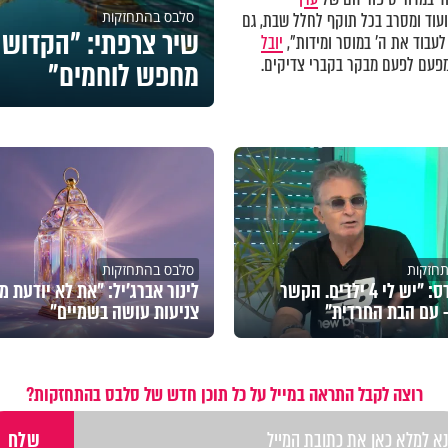
סלבס בהתחזקות
וד ומסרב בכל תוקף לחלל שבת, גם
שיר צרפתי: "הקדוש 
לעבוד את ה' במוסר ומידות",
יובל
עם לפעם מבקר בקברי צדיקים.
מחפש לוחמים"
חזקות
סלבס בהתחזקות
ננסי ברנדס: "יש לי 4 ילדים. הקשר
לינור אברג'יל: "את לא יודעת מ
- עם הבת החרדית"
צניעות עושה בשמיים"
רוצה לקבל התראה במייל על כל תוכן חדש של סלבס בהתחזקות?