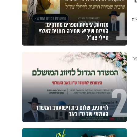
1
יה
מזוזות, ציציות וספרים מחזקים:
המיזם שיביא שמירה רוחנית לאלפי
חיילי צה"ל
פר
2
לזיווגים, שלום בית וישועות: המשדר
העולמי של ט"ו באב