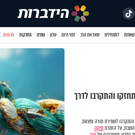
למתחילים
שאל את הרב
זמני היום
עלון
שופס
מחלקות
תרומות
חזקו והתקרבו לדרך
התקרבו לשמירת תורה ומצוות.
השבת, על הזמרת
מיקה
ד במדור סיפוריהם של
ערן