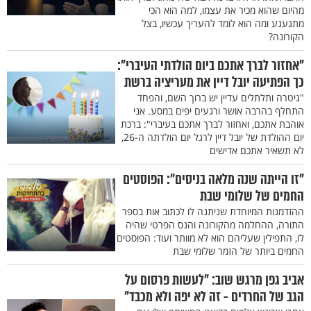
מהיום שהוא מכיר את עצמו, למה הוא הכי
מתגעגע ומה הוא לומד להעריך עכשיו, בצל
הקורונה?
"אחזור לברך אתכם ביום הולדתי העיברי":
כך הפתיעה יובל דיין את מעריציה ברשת
"גיטרה ותלתלים עדיין יש ברוך השם, והפחד
התחלף בהרבה אושר ורגעים יפים במסע. אני
אוהבת אתכם, ואחזור לברך אתכם בעיברי": ברכת
יום ההולדת של יובל דיין לרגל יום הולדתה ה-26,
לא תשאיר אתכם אדישים
"זו הייתה שנה מלאה בניסים": הפוסטים
החמים של שלומי שבת
ההזדמנות המיוחדת שניתנה לו לכתוב אות בספר
התורה, ההחלמה מהקורונה והנס הפרטי שהיה
לו, התפילין שעליהם הוא לא מוותר ועוד: הפוסטים
החמים ביותר של הזמר שלומי שבת
אביב גפן מרגש שוב: "לעשות פרסום על
הגב של החרדים - זה לא יפה ולא מכבד"