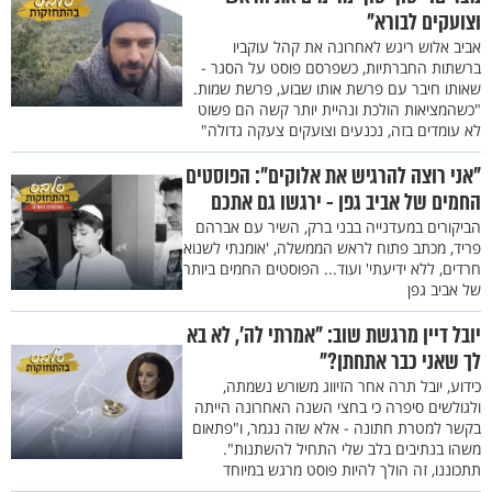
וצועקים לבורא"
אביב אלוש ריגש לאחרונה את קהל עוקביו
ברשתות החברתיות, כשפרסם פוסט על הסגר -
שאותו חיבר עם פרשת אותו שבוע, פרשת שמות.
"כשהמציאות הולכת ונהיית יותר קשה הם פשוט
לא עומדים בזה, נכנעים וצועקים צעקה גדולה"
"אני רוצה להרגיש את אלוקים": הפוסטים
החמים של אביב גפן - ירגשו גם אתכם
הביקורים במעדנייה בבני ברק, השיר עם אברהם
פריד, מכתב פתוח לראש הממשלה, 'אומנתי לשנוא
חרדים, ללא ידיעתי' ועוד... הפוסטים החמים ביותר
של אביב גפן
יובל דיין מרגשת שוב: "אמרתי לה’, לא בא
לך שאני כבר אתחתן?"
כידוע, יובל תרה אחר הזיווג משורש נשמתה,
ולגולשים סיפרה כי בחצי השנה האחרונה הייתה
בקשר למטרת חתונה - אלא שזה נגמר, ו"פתאום
משהו בנתיבים בלב שלי התחיל להשתנות".
תתכוננו, זה הולך להיות פוסט מרגש במיוחד