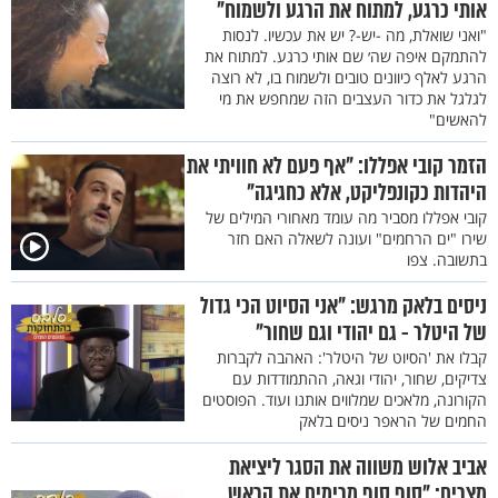
אותי כרגע, למתוח את הרגע ולשמוח"
"ואני שואלת, מה -יש-? יש את עכשיו. לנסות
להתמקם איפה שה׳ שם אותי כרגע. למתוח את
הרגע לאלף כיוונים טובים ולשמוח בו, לא רוצה
לגלגל את כדור העצבים הזה שמחפש את מי
להאשים"
הזמר קובי אפללו: "אף פעם לא חוויתי את
היהדות כקונפליקט, אלא כחגיגה"
קובי אפללו מסביר מה עומד מאחורי המילים של
שירו "ים הרחמים" ועונה לשאלה האם חזר
בתשובה. צפו
ניסים בלאק מרגש: "אני הסיוט הכי גדול
של היטלר - גם יהודי וגם שחור"
קבלו את 'הסיוט של היטלר': האהבה לקברות
צדיקים, שחור, יהודי וגאה, ההתמודדות עם
הקורונה, מלאכים שמלווים אותנו ועוד. הפוסטים
החמים של הראפר ניסים בלאק
אביב אלוש משווה את הסגר ליציאת
מצרים: "סוף סוף מרימים את הראש