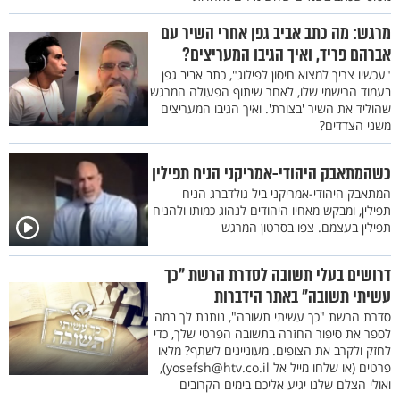
מרגש: מה כתב אביב גפן אחרי השיר עם
אברהם פריד, ואיך הגיבו המעריצים?
"עכשיו צריך למצוא חיסון לפילוג", כתב אביב גפן
בעמוד הרישמי שלו, לאחר שיתוף הפעולה המרגש
שהוליד את השיר 'בצורת'. ואיך הגיבו המעריצים
משני הצדדים?
כשהמתאבק היהודי-אמריקני הניח תפילין
המתאבק היהודי-אמריקני ביל גולדברג הניח
תפילין, ומבקש מאחיו היהודים לנהוג כמותו ולהניח
תפילין בעצמם. צפו בסרטון המרגש
דרושים בעלי תשובה לסדרת הרשת "כך
עשיתי תשובה" באתר הידברות
סדרת הרשת "כך עשיתי תשובה", נותנת לך במה
לספר את סיפור החזרה בתשובה הפרטי שלך, כדי
לחזק ולקרב את הצופים. מעוניינים לשתף? מלאו
פרטים (או שלחו מייל אל yosefsh@htv.co.il),
ואולי הצלם שלנו יגיע אליכם בימים הקרובים