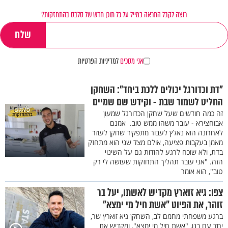
רוצה לקבל התראה במייל על כל תוכן חדש של סלבס בהתחזקות?
אני מסכים
למדיניות הפרטיות
"דת וכדורגל יכולים ללכת ביחד": השחקן
החליט לשמור שבת - וקידש שם שמיים
זה כמה חודשים שעל שחקן הכדורגל שמעון
אבוחצירא - עובר משהו ממש טוב. אמנם
לאחרונה הוא נאלץ לעבור מתפקיד שחקן לעוזר
מאמן בעקבות פציעה, אולם מצד שני הוא מתחזק
בדת, ולא שוכח לרגע להודות גם על השינוי
הזה. "אני עובר תהליך התחזקות שעושה לי רק
טוב", הוא אומר
צפו: גיא זוארץ מקדיש לאשתו, יעל בר
זוהר, את הפיוט "אשת חיל מי ימצא"
ברגע משפחתי מחמם לב, השחקן גיא זוארץ שר,
יחד עם בנו, "אשת חיל מי ימצא", ומקדיש את