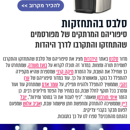
סלבס בהתחזקות
סיפוריהם המרתקים של מפורסמים
שהתחזקו והתקרבו לדרך היהדות
מדור
סלבס
באתר
הידברות
מציג את סיפוריהם של סלבס שהתחזקו והתקרבו
לשמירת תורה ומצוות. במדור זה תוכלו לקרוא על
בועז מעודה,
שמתחרט על
כך שחילל את השבת, על הזמרת
מיקה קרני
שמספרת שהיא מקפידה
להתפלל כל בוקר, ומאושרת על כך. עוד במדור סיפוריהם של
ערן
זהבי,
שממשיך להתפלל ולהניח תפילין, על
עומר אדם
שמתחזק עוד ועוד
ומסרב בכל תוקף לחלל שבת, גם במחיר של הפסד מיליונים רבים. כן
הזמר
איתי תורג'מן
שאומר: "כיף לעבוד את ה' במוסר ומידות",
יובל
דיין
שממשיכה להתחזק ומחפשת חתן שישמור שבת, ו
אביב אלוש
שמפעם
לפעם מבקר בקברי צדיקים.
נהנתם מהתכנים? ספרו לנו על כך בתגובות.