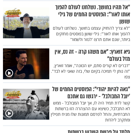
"אל תהיו בחושך. נשלחנו לעולם להפוך
אותו לאור": הפוסטים החמים של גילי
שושן
"לא צריך להחזיק עצמנו בחושך. נשלחנו לעולם
להפוך אותו לאור": גילי שושן בפוסטים מחזקים
ביותר, שגם אתם תרצו 'לגזור ולשמור'
גיא זוארץ: "אם משהו קרה - זה נס, אין
מזל בעולם"
"דברים לא קורים סתם, יש הכוונה", אומר זוארץ,
"זה נותן לי תמיכה בקיום שלי, בזה שאני לא לבד".
צפו
"גאה להיות יהודי": הפוסטים החמים של
'יובל המבולבל' - ירגשו גם אתכם
קשר לדת תמיד היה לו, אך יובל המבולבל - ממש
לא התבלבל, כשיצא עם ההצהרה הזו ברשתות
החברתיות, והחל לפרסם תמונות שלו מניח תפילין
ומתקרב ליהדות
מלמד על פרשת השבוע ברשתות