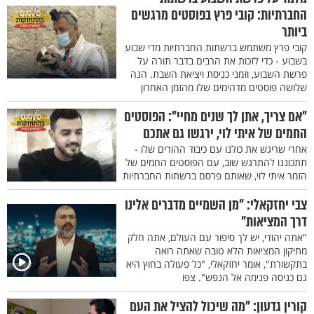
החברתיות: קובי פרץ בפוסטים מרגשים
ביותר
קובי פרץ משתמש ברשתות החברתיות מדי שבוע
בשבוע - כדי לזכות את הרבים בדבר תורה על
פרשת השבוע, וזמני כניסת ויציאת השבת. הנה
שלושה פוסטים מדהימים שלו מהזמן האחרון
"אם צריך, אתן לך שנים מחיי": הפוסטים
החמים של איתי לוי, ירגשו גם אתכם
אחרי שריגש את כולנו עם כיבוד ההורים שלו -
תתכוננו להתרגש שוב, עם הפוסטים החמים של
הזמר איתי לוי, שאותם פרסם ברשתות החברתיות
צבי יחזקאלי: "מן השמיים מדברים אלינו
דרך המציאות"
"אתה יהודי, יש לך סיפור עם העולם, אתה חלק
מתיקון המציאות הלא טובה שאתה רואה
בתקשורת", אומר יחזקאלי, "כל פעולה בחוץ היא
גם כניסה פנימה אל הנפש". צפו
קורין גדעון: "מה שיכול להציל את העם