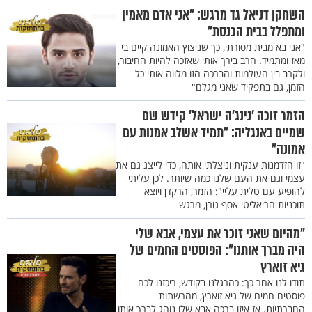
השחקן דניאל גד מרגש: "אני אדם מאמין
ומתפלל בבית הכנסת"
"אני בא מבית מסורתי, כך שניצוץ האמונה קיים בי
מאז ומתמיד. הרב בירך אותי שאזכה להיות החיבור,
ולקרב בין העולמות והברכה הזו מלווה אותי כל
הזמן, גם בתפקיד שאני מגלם"
הזמר זוכה ’נינג’ה ישראל’ קידש שם
שמיים באנגליה: "תמיד אשלב אמנות עם
אמונה"
"זו הזדמנות ענקית וניצלתי אותה, כדי לייצג גם את
עצמי וגם את העם שלנו כמה שיותר. לכן עליתי
להופיע עם טלית עליי": הזמר, הרקדן ויוצא
תוכניות הריאליטי אסף גורן, מרגש
"מהיום שאני זוכר את עצמי, אבא שלי
היה מברך אותנו": הפוסטים החמים של
גיא זוארץ
תודו לנו אחר כך: כהרגלנו בקודש, ריכזנו לכם
פוסטים חמים של גיא זוארץ, מהרשתות
החברתיות. אז איזו ברכה אבא שלו נוהג לברך אותו