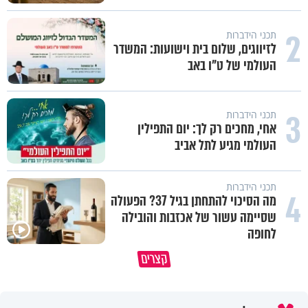
2
תכני הידברות
לזיווגים, שלום בית וישועות: המשדר
העולמי של ט"ו באב
3
תכני הידברות
אחי, מחכים רק לך: יום התפילין
העולמי מגיע לתל אביב
תכני הידברות
4
מה הסיכוי להתחתן בגיל 37? הפעולה
שסיימה עשור של אכזבות והובילה
לחופה
קצרים
מדוע האמונה נמשלה למלח?
גם ׳הרע׳ זה הרחמים של בורא ע