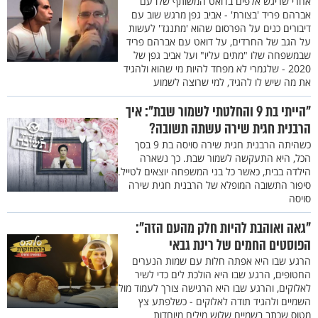
אחרי שריגש אלפים בדואט המשותף שלו עם
אברהם פריד 'בצורת' - אביב גפן מרגש שוב עם
דיבורים כנים על הפרסום שהוא 'מתנגד' לעשות
על הגב של החרדים, על דואט עם אברהם פריד
שבמשפחה שלו "מתים עליו" ועל אביב גפן של
2020 - שלגמרי לא מפחד להיות מי שהוא ולהגיד
את מה שיש לו להגיד, למי שרוצה לשמוע
"הייתי בת 9 והחלטתי לשמור שבת": איך
הרבנית חגית שירה עשתה תשובה?
כשהיתה הרבנית חגית שירה סויסה בת 9 בסך
הכל, היא התעקשה לשמור שבת. כך נשארה
הילדה בבית, כאשר כל בני המשפחה יוצאים לטייל.
סיפור התשובה המופלא של הרבנית חגית שירה
סויסה
"גאה ואוהבת להיות חלק מהעם הזה":
הפוסטים החמים של רינת גבאי
הרגע שבו היא אפתה חלות עם שמות הנערים
החטופים, הרגע שבו היא הולכת לים כדי לשיר
לאלוקים, והרגע שבו היא הרגישה צורך לעמוד מול
השמיים ולהגיד תודה לאלוקים - כשלפתע צץ
מטוס שכתב בשמיים שלוש מילים מיוחדות