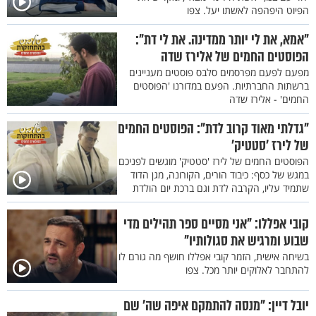
הפיוט היפהפה לאשתו יעל. צפו
"אמא, את לי יותר ממדינה. את לי דת":
הפוסטים החמים של אלירז שדה
מפעם לפעם מפרסמים סלבס פוסטים מעניינים
ברשתות החברתיות. הפעם במדורנו 'הפוסטים
החמים' - אלירז שדה
"גדלתי מאוד קרוב לדת": הפוסטים החמים
של לירז ’סטטיק’
הפוסטים החמים של לירז 'סטטיק' מוגשים לפניכם
במגש של כסף: כיבוד הורים, הקורונה, מגן הדוד
שתמיד עליו, הקרבה לדת וגם ברכת יום הולדת
קובי אפללו: "אני מסיים ספר תהילים מדי
שבוע ומרגיש את סגולותיו"
בשיחה אישית, הזמר קובי אפללו חושף מה גורם לו
להתחבר לאלוקים יותר מכל. צפו
יובל דיין: "מנסה להתמקם איפה שה’ שם