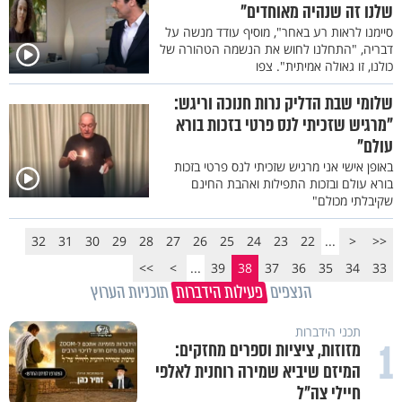
שלנו זה שנהיה מאוחדים"
סיימנו לראות רע באחר", מוסיף עודד מנשה על
דבריה, "התחלנו לחוש את הנשמה הטהורה של
כולנו, זו גאולה אמיתית". צפו
שלומי שבת הדליק נרות חנוכה וריגש:
"מרגיש שזכיתי לנס פרטי בזכות בורא
עולם"
באופן אישי אני מרגיש שזכיתי לנס פרטי בזכות
בורא עולם ובזכות התפילות ואהבת החינם
שקיבלתי מכולם"
32
31
30
29
28
27
26
25
24
23
22
...
<
<<
>>
>
...
39
38
37
36
35
34
33
הנצפים
פעילות הידברות
תוכניות הערוץ
תכני הידברות
1
מזוזות, ציציות וספרים מחזקים:
המיזם שיביא שמירה רוחנית לאלפי
חיילי צה"ל