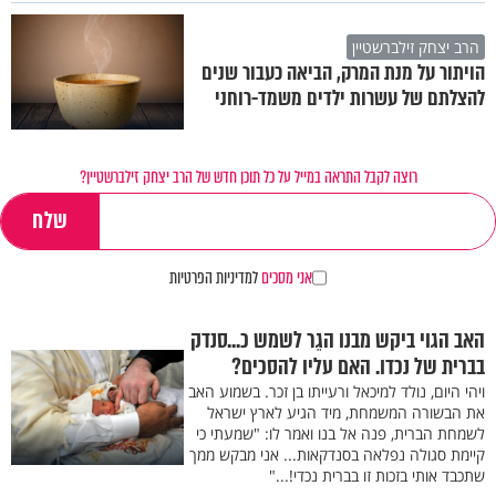
הרב יצחק זילברשטיין
הויתור על מנת המרק, הביאה כעבור שנים
להצלתם של עשרות ילדים משמד-רוחני
רוצה לקבל התראה במייל על כל תוכן חדש של הרב יצחק זילברשטיין?
אני מסכים
למדיניות הפרטיות
האב הגוי ביקש מבנו הגֵר לשמש כ...סנדק
בברית של נכדו. האם עליו להסכים?
ויהי היום, נולד למיכאל ורעייתו בן זכר. בשמוע האב
את הבשורה המשמחת, מיד הגיע לארץ ישראל
לשמחת הברית, פנה אל בנו ואמר לו: "שמעתי כי
קיימת סגולה נפלאה בסנדקאות... אני מבקש ממך
שתכבד אותי בזכות זו בברית נכדי!..."