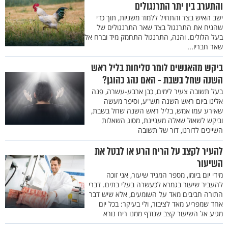
והתערב בין יתר התרנגולים
ישב האיש בצד והתחיל ללמוד משניות, תוך כדי
שהניח את התרנגול בצד שאר התרנגולים של
בעל הלולים. והנה, התרנגול התחמק מיד וברח אל
שאר חבריו...
ביקש מהאנשים לומר סליחות בליל ראש
השנה שחל בשבת - האם נהג כהוגן?
בעל תשובה צעיר לימים, כבן ארבע-עשרה, פנה
אלינו ביום ראש השנה תש"ע, וסיפר מעשה
שאירע עמו אמש, בליל ראש השנה שחל בשבת,
וביקש לשאול שאלה מעניינת, מסוג השאלות
השייכים לדורנו, דור של תשובה
להעיר לקצב על הריח הרע או לבטל את
השיעור
מידי יום ביומו, מספר המגיד שיעור, אני זוכה
להעביר שיעור בגמרא לכעשרה בעלי בתים. דברי
התורה חביבים מאד על השומעים, אלא שיש דבר
אחד שמפריע מאד לציבור, ולי בעיקר: בכל יום
מגיע אל השיעור קצב שנודף ממנו ריח נורא