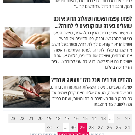
לפרוץ את הגדרות בפני כבוד הרב, משום היראה
ממך, והכבוד הגדול שרוחשים לך..."
לפתע קפצה האשה ושאלה: מדוע אינכם
שואלים באיזה שם קוראים לי לתורה?...
המעשה אירע בבית הדין בתל-אביב, כאשר הגיעו
בני זוג להתגרש. והנה, פנו הדיינים אל הבעל
ושאלוהו 'איך קוראים לך לתורה?', וכשהבעל השיב
את שמו בו עולה לתורה, לפתע הפתיעה האשה
את הנוכחים, ושאלה את הדיינים, 'ולמה אין אתם
שואלים גם אותי לשמי בו עולה אני לתורה?'... בית
הדין הוכה בהלם
מה דינו של בית שכל כולו "מעשה שבת"?
שאלה מעניינת, מסוג השאלות המתעוררות בדורנו,
דור של תשובה, הגיעה אלינו מאת קבלן שהיה עד
כה רחוק מאוד משמירת תורה ומצוות, ועתה בס"ד
זכה לשוב לצור מחצבתו
23
22
21
20
19
18
17
16
15
14
13
...
<
<<
>>
>
...
30
29
28
27
26
25
24