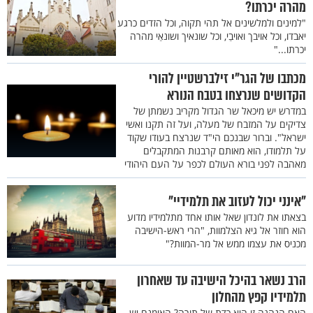
מהרה יכרתו?
"למינים ולמלשינים אל תהי תקוה, וכל הזדים כרגע
יאבדו, וכל אויבך ואויבַי, וכל שונאיך ושונאַי מהרה
יכרתו..."
מכתבו של הגר"י זילברשטיין להורי
הקדושים שנרצחו בטבח הנורא
במדרש יש מיכאל שר הגדול מקריב נשמתן של
צדיקים על המזבח של מעלה, ועל זה תקנו ואשי
ישראל". וברור שבנכם הי"ד שנרצח בעודו שקוד
על תלמודו, הוא מאותם קרבנות המתקבלים
מאהבה לפני בורא העולם לכפר על העם היהודי
"אינני יכול לעזוב את תלמידיי"
בצאתו את לונדון שאל אותו אחד מתלמידיו מדוע
הוא חוזר אל גיא הצלמוות, "הרי ראש-הישיבה
מכניס את עצמו ממש אל מר-המוות?"
הרב נשאר בהיכל הישיבה עד שאחרון
תלמידיו קפץ מהחלון
האם הנהגה זו היא כדת של תורה? האומנם יש