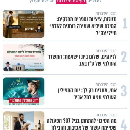
הנצפים
פעילות הידברות
תוכניות הערוץ
תכני הידברות
1
מזוזות, ציציות וספרים מחזקים:
המיזם שיביא שמירה רוחנית לאלפי
חיילי צה"ל
2
תכני הידברות
לזיווגים, שלום בית וישועות: המשדר
העולמי של ט"ו באב
3
תכני הידברות
אחי, מחכים רק לך: יום התפילין
העולמי מגיע לתל אביב
תכני הידברות
4
מה הסיכוי להתחתן בגיל 37? הפעולה
שסיימה עשור של אכזבות והובילה