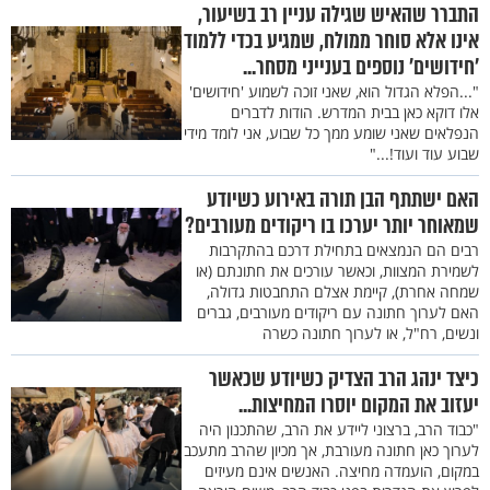
התברר שהאיש שגילה עניין רב בשיעור,
אינו אלא סוחר ממולח, שמגיע בכדי ללמוד
'חידושים' נוספים בענייני מסחר...
"...הפלא הגדול הוא, שאני זוכה לשמוע 'חידושים'
אלו דוקא כאן בבית המדרש. הודות לדברים
הנפלאים שאני שומע ממך כל שבוע, אני לומד מידי
שבוע עוד ועוד!..."
האם ישתתף הבן תורה באירוע כשיודע
שמאוחר יותר יערכו בו ריקודים מעורבים?
רבים הם הנמצאים בתחילת דרכם בהתקרבות
לשמירת המצוות, וכאשר עורכים את חתונתם (או
שמחה אחרת), קיימת אצלם התחבטות גדולה,
האם לערוך חתונה עם ריקודים מעורבים, גברים
ונשים, רח"ל, או לערוך חתונה כשרה
כיצד ינהג הרב הצדיק כשיודע שכאשר
יעזוב את המקום יוסרו המחיצות...
"כבוד הרב, ברצוני ליידע את הרב, שהתכנון היה
לערוך כאן חתונה מעורבת, אך מכיון שהרב מתעכב
במקום, הועמדה מחיצה. האנשים אינם מעיזים