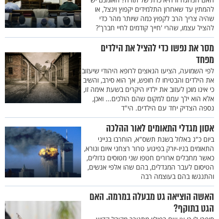
להמתין עד שאחרון התלמידים יקפוץ וינצל, או
שהיה צריך הרב לקפוץ כמה שיותר מהר כדי
להציל עצמו, שהרי 'חייך קודמים לחיי חברך'?
מסר את נפשו כדי להציל את הילדים
מפחד
לפי השמועה, הציעו הנאצים לרופא היהודי שיעזוב
את הילדים והבטיחו לו חופש, אך הוא סירב, והשיב
כי אינו מוכן לעזוב את ילדיו היקרים בשעת אימה זו,
אלא הוא ילך עמם למקום שהם הולכים... ואכן,
נספה הצדיק יחד עם הילדים. הי"ד
אסון מגדלי התאומים לאור ההלכה
ביום כ"ג באלול בשנת תשס"א, הוחרבו בנייני
התאומים בניו-יורק בפיגוע טרור רצחני איום ונורא,
כאשר מחבלים ארורים חטפו שני מטוסים גדולים,
הטיסום לעבר המגדלים, בהם שהו אלפי אנשים,
והתנגשו בהם בעוצמה רבה
האשה הוציאה גט מבעלה במרמה. האם
הגט בתוקף?