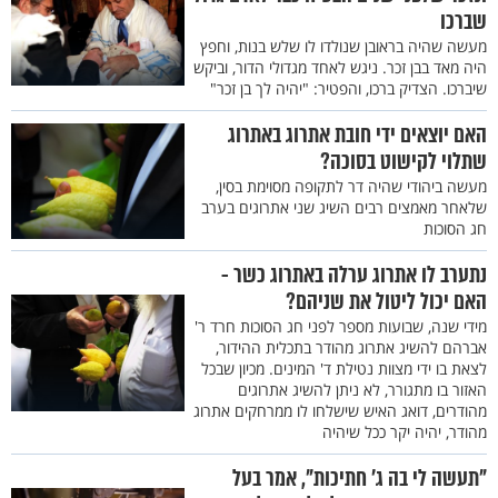
שברכו
מעשה שהיה בראובן שנולדו לו שלש בנות, וחפץ
היה מאד בבן זכר. ניגש לאחד מגדולי הדור, וביקש
שיברכו. הצדיק ברכו, והפטיר: "יהיה לך בן זכר"
האם יוצאים ידי חובת אתרוג באתרוג
שתלוי לקישוט בסוכה?
מעשה ביהודי שהיה דר לתקופה מסוימת בסין,
שלאחר מאמצים רבים השיג שני אתרוגים בערב
חג הסוכות
נתערב לו אתרוג ערלה באתרוג כשר -
האם יכול ליטול את שניהם?
מידי שנה, שבועות מספר לפני חג הסוכות חרד ר'
אברהם להשיג אתרוג מהודר בתכלית ההידור,
לצאת בו ידי מצוות נטילת ד' המינים. מכיון שבכל
האזור בו מתגורר, לא ניתן להשיג אתרוגים
מהודרים, דואג האיש שישלחו לו ממרחקים אתרוג
מהודר, יהיה יקר ככל שיהיה
"תעשה לי בה ג' חתיכות", אמר בעל