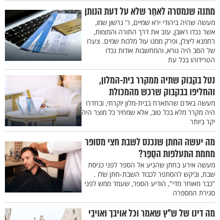
מתנה שנמסרה לאחֵר שלא על דעת הנותן
מעשה שהיה ביהודי ירא שמיים, ר' גרשון שמו,
אשר נכדו ראובן, עזב את דרך התורה והמצוות,
רחמנא ליצלן, ופרק ממנו עול מלכות שמים. צערו
של הסב היה נורא, והמחשבות אודות נכדו
הטרידוהו בכל עת
נטל בקבוק שתיה ממקרר בית-המלון,
והחליפו בבקבוק שרכש מהמכולת
מעשה באדם שהתארח בבית-מלון יוקרתי, ובחדרו
היה מקרר מלא בכל טוב, אלא שמחיר כל מוצר היה
יקר ביותר
מה יעשה החתן שנכנס לשבת חצי מסופר
מחמת התעלפות הסַפַּר?
מעשה אירע בחתן שהגיע אל הספר לפני כניסת
שבת, וביקש להסתפר לכבוד השבת-חתן שלו .
"כבר מאוחר מדי", הודיע הספר, שעמד ממש לפני
סגירת המספרה
מה דינו של ש"ץ שאמר וכל אויבך ואויבַי