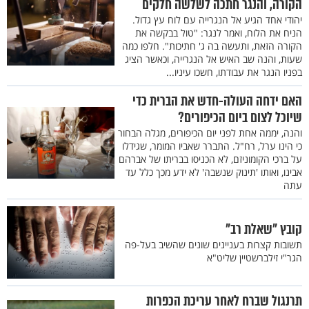
הקורה, והנגר חתכה לשלשה חלקים
יהודי אחד הגיע אל הנגרייה עם לוח עץ גדול.
הניח את הלוח, ואמר לנגר: "טול בבקשה את
הקורה הזאת, ותעשה בה ג' חתיכות". חלפו כמה
שעות, והנה שב האיש אל הנגרייה, וכאשר הציג
בפניו הנגר את עבודתו, חשכו עיניו...
האם ידחה העולה-חדש את הברית כדי
שיוכל לצום ביום הכיפורים?
והנה, יממה אחת לפני יום הכיפורים, מגלה הבחור
כי הינו ערל, רח"ל. התברר שאביו המומר, שגידלו
על ברכי הקומוניזם, לא הכניסו בבריתו של אברהם
אבינו, ואותו 'תינוק שנשבה' לא ידע מכך כלל עד
עתה
קובץ "שאלת רב"
תשובות קצרות בעניינים שונים שהשיב בעל-פה
הגר"י זילברשטיין שליט"א
תרנגול שברח לאחר עריכת הכפרות