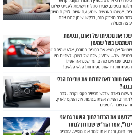
סיפרו לו כי אי שם בפולין מתגורר מקובל קדוש
מלומד בניסים, שבידו סגולות וישועות לענייני שלום
בית. יעצוהו האנשים שיסע עם אשתו למקום משכן
כבוד הרב הצדיק הזה, לבקשו שיתן להם איזה
עיצה וסגולה
שכר את מכוניתו של ראובן, ובטעות
השתמש בשל שמעון
שמואל אכן מצא את מכונית הסוברו, אלא שהיתה זו
מכוניתו של... שמעון, שכנו של ראובן. לשניים היו
רכבים שנראים כזהים, עד שכנראה אפילו
המפתחות היו אותן מפתחות! פלאי פלאים!
האם מותר לאֵם לתלות את שבירת הכלי
בבנה?
מעשה באדם שרכש מכשיר פקס יוקרתי. כבר
למחרת, הפילה אשתו בטעות את הפקס לארץ,
והוא נשבר לרסיסים
"לבעוט את הכדור לתוך השער גם אני
יכול", אמר הגר"ש שבדרון לבחור
ויהי היום, והנה אותו לומד אינו מופיע. עוברים