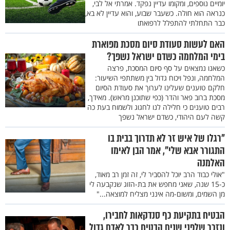
יומיים נוספים, ומקומו עדיין נפקד. אמרתי אל לבי,
כנראה הוא חולה. כשעבר שבוע, והוא עדיין לא בא,
כבר התחלתי להתפלל לרפואתו
האם לעשות סעודת סיום מסכת מפוארת
בימי המלחמה כשדם ישראל נשפך?
כשאנו נמצאים על סף סיום המסכת, פרצה
המלחמה, ונפל ויכוח גדול בין משתתפי השיעור:
חלקם טוענים שעלינו לערוך את סעודת הסיום
מסכת ברוב פאר והדר (כפי שתוכנן מראש). מאידך,
רבים טוענים כי חלילה לנו לחגוג ולשמוח בעת כה
קשה לעם היהודי, כשדם ישראל נשפך
"רגלו של איש זר לא תדרוך בבית בו
התגורר אבא שלי", אמר הבן לאימו
האלמנה
"אולי כבוד הרב יוכל להסביר לי, זה זמן רב מאוד,
כ-15 שנה, שאני מחפש את בת-הזוג שנקבעה לי
מן השמים, ומשום-מה אינני מצליח למוצאה..."
הבטיח בתקיעת כף סנדקאות לחבירו,
ונזכר שלפני שנים הבטיח כבר לאדם גדול