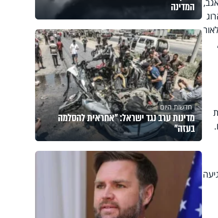
גב,
המדינה
וג
אור
חדשות היום
ת
מדינות ערב נגד ישראל: "אחראית להסלמה
בעזה"
יעה