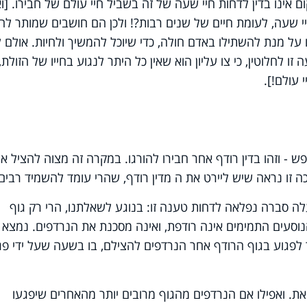
ם אינו בדין לדחות חיי שעה של זה בשביל חיי עולם של חבירו. [וא
י שעה, לעומת חיים של שנים רבות?! ולכן הם חושבים שמותר להר
 על מנת להשתילו באדם חולה, כדי שיוכל להמשיך ולחיות. אולם ל
לחלוטין, כי צו עליון הוא שאין כל היתר לנגוע בחייו של הזולת,
 עולם!].
 - וזהו בדין רודף אחר חבירו להורגו. במקרה זה מצוה להציל א
 זו נראה שיש ליירט את ה מדין רודף, שהרי עומד להשמיד רבים.
לה סברה נפלאה לדחות טענה זו: בנוגע לשאלתנו, הרי רק גוף
וסעים התמימים אינה רודפת, ואינה מסכנת את הנרדפים. נמצא
 לפגוע בגוף הרודף אחר הנרדפים להצילם, בו בשעה שעל ידי פג
ת. ואפילו אם הנרדפים מהגוף מרובים יותר מהאחרים שיפגעו