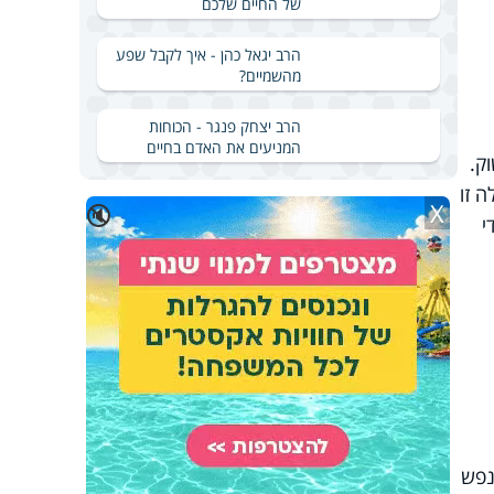
של החיים שלכם
הרב יגאל כהן - איך לקבל שפע
מהשמיים?
הרב יצחק פנגר - הכוחות
המניעים את האדם בחיים
ק.
 זו
X
🔇
י
נפש