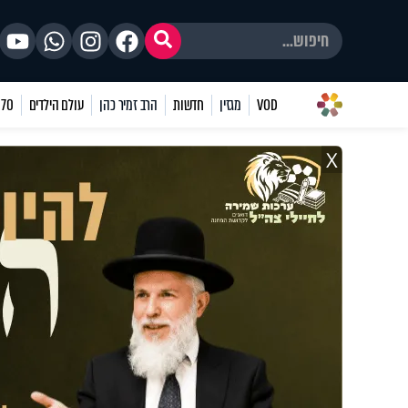
VOD
מגזין
חדשות
הרב זמיר כהן
עולם הילדים
70 שאלות
X