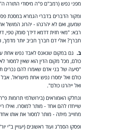
מפני נפש (רמב"ם פ"ה מיסודי התורה ה"ז
ומקור הדברים בדברי הגמרא במסכת פסחים
שמעון, ואם לא יהרגהו - יהרוג המושל א
רבא: "מאי חזית דדמא דידך סומק טפי, ד
חברך? אולי דם חברך חביב יותר מדמך, ול
ב.
גם במקום שנאנס לאבד נפש אחת על 
כולם, מכל מקום הדין הוא שאין למסור ל
"סיעה של בני אדם שאמרו להם נכרים תנו 
כולם ואל ימסרו נפש אחת מישראל. אבל אם
ואל ייהרגו כולם".
ונחלקו האמוראים (בירושלמי תרומות פ"ח ה
שייחדו להם אחד - מותר למוסרו. ואילו
מחוייב מיתה - מותר למסור את אותו אחד, 
ופסקו הסמ"ג ועוד ראשונים (יעויין ב"י יור"