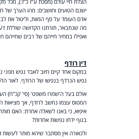
הצלת חיי עולם (מסכת ע"ז כ"ז:), מכל מקו
ישנם הטועים וחושבים: מהו הערך של חי
אדם העומד על סף המוות, וליטול את לבו
מה שנתבאר, תורתנו הקדושה שוללת דעה זו 
ואפילו במחיר חייהם של רבים שחייהם חיי
דין רודף
במקום אחד קיים חיוב לאבד נפש מפני נפש
נפש הנרדף בנפשו של הרודף. לאור הלכה
אולם בעל ה'שמרו משפט' (סי' קכ"ח) הע
המטוס עצמו נחשב לרודף, אך מציאות הנ
איפוא, כי באנו לשאלה אחרת: האם מותר
בגוף ידחו נפשות אחרות?
ולכאורה אין מסתבר שיהא מותר לעשות זא