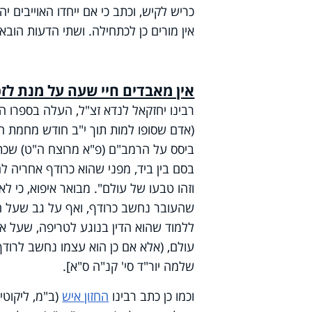
כריש לקיש, וכתב כי אם ייחדו האוייבים יה
אין מורים כן לכתחילה. ושתי הדעות הובא
אין מאבדים חיי שעה על מנת לזכ
רבינו יחזקאל לנדא זצ"ל, העלה בספרו ה'נ
(אדם שסופו למות תוך י"ב חודש מחמת חב
ביסס על הרמב"ם (פ"א מרוצח ה"ט) שכתב
בסם בין ביד, מפני שהוא כרודף אחריה להו
וזהו טבעו של עולם". מבואר איפוא, כי
שהעובר נחשב כרודף, ואף על גב שעל הריג
ללמוד שהוא הדין בנוגע לטריפה, שעל אף 
עולם, (אלא אם כן הוא עצמו נחשב לרודף)
שלמה יור"ד סי' קנ"ה ס"א].
וכמו כן כתב רבינו
החזון איש
(ב"מ, ליקוטי