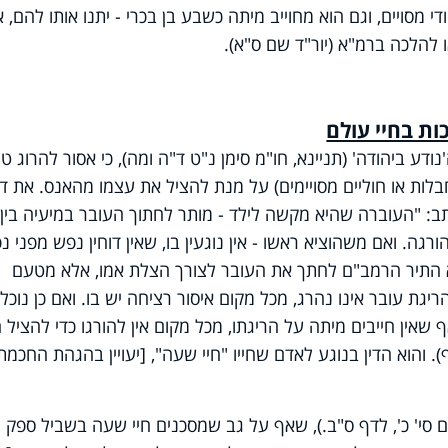
ודי מסויים, וגם הוא מחוייב מיתה כשבע בן בכרי - יתנו אותו להם, 
ו להלכה ברמ"א (יור"ד שם ס"א).
ות בחיי עולם
ודע ביהודה' (תניינא, חו"מ סימן נ"ט ד"ה ומה), כי אסור להרוג ט
לות או חוליים מסויימים) על מנת להציל את עצמו מהאנס. את דב
: "העוברה שהיא מקשה לילד - מותר לחתוך העובר במיעיה בין
רגה. ואם משהוציא ראשו - אין נוגעין בו, שאין דוחין נפש מפני נ
 לא התיר הרמב"ם לחתך את העובר לצורך הצלת אמו, אלא מטעם
ת עובר אינו נהרג, מכל מקום איסור רציחה יש בו. ואם כן נוכל
שאין חייבים מיתה על הריגתו, מכל מקום אין להורגו כדי להציל ח
. והוא הדין בנוגע לאדם שחייו "חיי שעה", [יעויין בהגהת החכמת
ם סי' כ', לדף ס"ב.), שאף על גב שמסכנים חיי שעה בשביל ספק