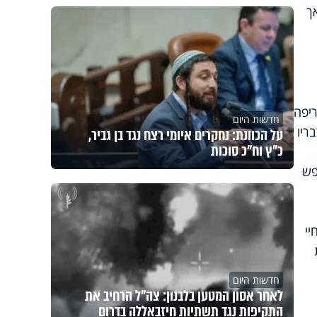
אך
ריפה
חדשות היום
ריו
על הכוונת: נחקרים איומי רצח נגד בן גביר,
כ"ץ וח"כ סוכות
פש
יי
חדשות היום
לאחר אסון המטען בלבנון: צה"ל הרחיב את
התקיפות נגד תשתיות חיזבאללה בדרום