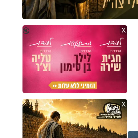
X
🔇
X