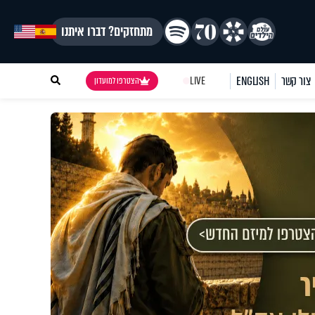
מתחזקים? דברו איתנו
צור קשר
ENGLISH
LIVE
הצטרפו למועדון