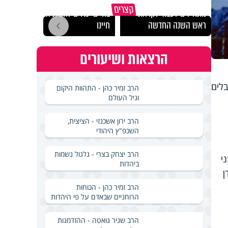
הרגעים הקשים ביותר
"הגמג
קצרים
מתחילים לעבוד לקראת
בחיים יכולים להצית את
ישרא
ראש השנה החדשה
חיינו
שלא 
הרצאות ושיעורים
בלים
הרב זמיר כהן - התהוות היקום
וגיל העולם
הרב ירון אשכנזי - הציצית,
השכפ"ץ היהודי
הרב יצחק בצרי - גלגול נשמות
י
ביהדות
ן
הרב זמיר כהן - הכוחות
הרוחניים שבאדם על פי היהדות
הרב שניר גואטה - ההזדמנות