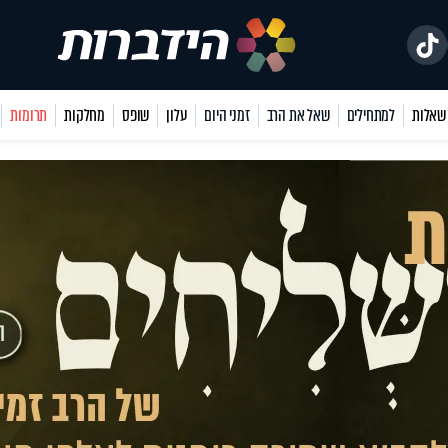
למתחילים
שאל את הרב
זמני היום
עלון
שופס
מחלקות
תרומות