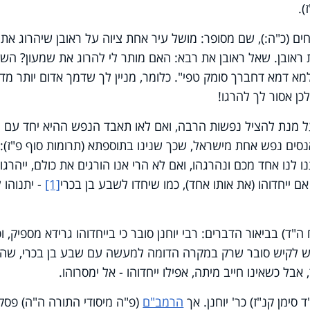
).
 (כ"ה:), שם מסופר: מושל עיר אחת ציוה על ראובן שיהרוג את
ת ראובן. שאל ראובן את רבא: האם מותר לי להרוג את שמעון? השי
למא דמא דחברך סומק טפי". כלומר, מניין לך שדמך אדום יותר מד
כן אסור לך להרגו!
מנת להציל נפשות הרבה, ואם לאו תאבד הנפש ההיא יחד עם
אנסים נפש אחת מישראל, שכך שנינו בתוספתא (תרומות סוף פ"ז):
לנו אחד מכם ונהרגהו, ואם לא הרי אנו הורגים את כולם, ייהרגו
 ייחדוהו (את אותו אחד), כמו שיחדו לשבע בן בכרי
[1]
- יתנוהו 
"ד) בביאור הדברים: רבי יוחנן סובר כי בייחדוהו גרידא מספיק, וכ
 ריש לקיש סובר שרק במקרה הדומה למעשה עם שבע בן בכרי, שהי
אבל כשאינו חייב מיתה, אפילו ייחדוהו - אל ימסרוהו.
ד סימן קנ"ז) כר' יוחנן. אך
הרמב"ם
(פ"ה מיסודי התורה ה"ה) פסק