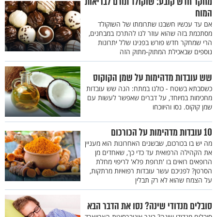
מחקר חדש קובע: שוקולד תורם לבריאות
המוח
אם עד עכשיו חשבנו שתרומתו של השוקולד
מסתכמת בזה שהוא עוזר לנו להתרכז במבחנים,
הרי שמחקר חדש פורש בפנינו שלל יתרונות
נוספים שבאכילת המתוק-מתוק הזה
שש עובדות מדהימות על שמן הקוקוס
כשסבתא בשטח - כולנו במתח: הנה שש עובדות
מחכימות במיוחד, על דברים שאפשר לעשות עם
שמן קוקוס. נסו והיווכחו
10 עובדות מדהימות על הכורכום
מה יש בו בכורכום, שבשנים האחרונות הוא מעניין
את הקהילה הרפואית עד כדי כך, שאחדים מן
הרופאים רואים בו 'תרופת פלא' לריפוי מחלת
הסרטן? לפניכם עשר עובדות רפואיות מרתקות,
על הצמח שהוא לא רק תבלין
סובלים מנדודי שינה? נסו את הדבר הבא
סובלים מנדודי שינה? בוגר אוניברסיטת הארווארד