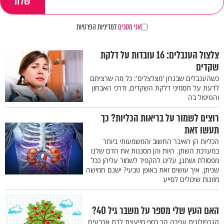
אני מסכים
למדיניות הפרטיות
צלצול הענבלים: 16 עובדות על דלקת
שקדים
כשהענבלים שבגרון 'מצלצלים': כל מה שרציתם
לדעת על תסמיני דלקת השקדים, ודרכי האבחון
והטיפול בה
רוצים לשמור על בריאות הכליות? כך
תעשו זאת
הכליות הן האיבר החשוב והמשמעותי ביותר
במערכת השתן. היות והן מסננות את הדם שלנו
מפסולת ושתנן, עלינו להקפיד לשמור עליהן ככל
שניתן. איך עושים זאת באופן טבעי? ישנם חמישה
מזונות שיכולים לסייע
האם העץ שלי מספר על משבר גיל 40?
הגרפולוגית עפרה הר כסף מייעצת לבת ארבעים