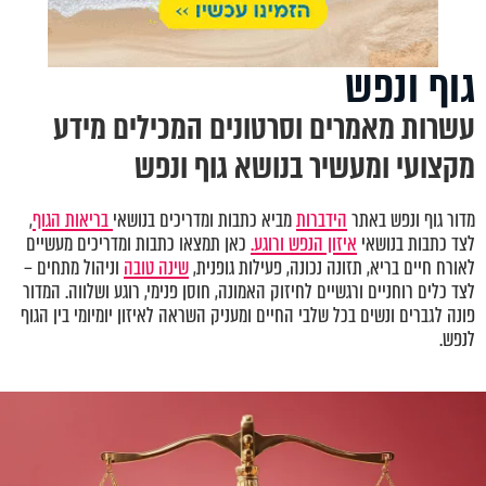
גוף ונפש
עשרות מאמרים וסרטונים המכילים מידע
מקצועי ומעשיר בנושא גוף ונפש
מדור גוף ונפש באתר
הידברות
מביא כתבות ומדריכים בנושאי
בריאות הגוף
,
לצד כתבות בנושאי
איזון הנפש ורוגע.
כאן תמצאו כתבות ומדריכים מעשיים
לאורח חיים בריא, תזונה נכונה, פעילות גופנית,
שינה טובה
וניהול מתחים –
לצד כלים רוחניים ורגשיים לחיזוק האמונה, חוסן פנימי, רוגע ושלווה. המדור
פונה לגברים ונשים בכל שלבי החיים ומעניק השראה לאיזון יומיומי בין הגוף
לנפש.