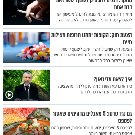
מחקר: רוצים להפסיק לעשן? עשו זאת
בבת אחת
מחקר חדש מורה: על מנת להיגמל מעישון, יש
להפסיק עם ההרגל באופן מיידי, ולא בהדרגה
הצעת חוק: הקופות יממנו תרופות מצילות
חיים
הצעת חוק שמוביל השר יעקב ליצמן: קופות
החולים יממנו תרופות מצילות חיים ומאריכות חיים,
שאינן כלולות בסל הבריאות
איך לצאת מדיכאון?
כי האדם עץ השדה: מה ניתן ללמוד מהעצים?
הרב זמיר כהן עם הדרכה לחיים
גם נגד סרטן: 5 מאכלים מדהימים שאסור
לפספס
לפניכם 5 מאכלים, ידועים יותר ופחות, שטמון בהם
אפקט בריאותי חשוב ביותר