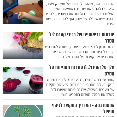
שתל ממוחשב, שהושתל במוחו של משותק צעיר,
אפשר לו להניע את שריריו. באמצעות השבב
הצליח הצעיר לפתוח ולסגור את כפות ידיו, להרים
כרטיס אשראי ו"לגהץ" אותו, ואף להחזיק מברשת
שיניים
יתרונות בריאותיים של רכיבי קערת ליל
הסדר
מיגור סרטן לסוגיו, סיוע בדיאטה, בשורה לסוכרתיים
ועוד: כל היתרונות הבריאותיים של המאכלים
המרכיבים את קערת ליל הסדר שלנו
מלך על העיכול. 8 עובדות מעניינות על
הסלק
שומר על בריאות הלב, מונע סרטן לסוגיו, מומחה
בניקוי רעלים מהגוף ותורם רבות לפעילות תקינה
של מערכת העיכול. שמונה סיבות שיעזרו לכם
לשלב את הסלק האדום בתפריט היומי
אפטות בפה - המדריך המקוצר לזיהוי
וטיפול