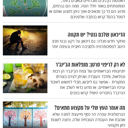
האפטות הן כיבים מוגלתיים וכואבים ביותר,
המתפתחים באזור חלל הפה. ממה הם נגרמים,
מדוע הם כל כך מכאיבים ואיך ניתן למנוע אותם או
לטפל בהם? קראו בכתבה שלפניכם
הדיכאון שלכם גנטי? יש תקווה
מחקר חדש מגלה: גם דיכאון על רקע גנטי מגיב
היטב לפסיכותרפיה ולסביבה חיובית ונעימה יותר
לא רק לריפוי סרטן: מנפלאות הג'ינג'ר
יתרונותיו הבריאותיים של צמח הג'ינג'ר הן רבות
ונפלאות, ומלבד העובדה שניתן לצרכו בצורתו
המקורית - אפשר גם לייבשו, מבלי לחשוש לאיבוד
ערכיו הבריאותיים. אז מדוע כדאי לשלב את
הגי'נג'ר בתפריט היומי? קראו בפנים
מה אומר העץ שלי על מקצוע מתאים?
הגרפולוגית עפרה הר כסף מייעצת לפונה שלא
אוהבת את העבודה הנוכחית שלה, ורוצה לשנות
כיוון מקצועי