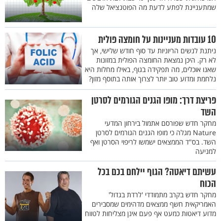
שמתעניינת לפתע לדעת מה הפוטנציאל שלה
10 עובדות מעניינות על חומצה פולית
ניתנת לנשים הריוניות עד סוף חודש שלישי, אך
לא רק. היכן נמצאת החומצה הפולית במזונות
שאנו אוכלים, מה תפקידה בגוף, באילו מחלות היא
נלחמת ומדוע טוב יותר לצרוך אותה בתוסף מזון?
פריצת דרך: מופו הגנים הגורמים לסרטן
השד
מחקר חדש שפורסם אתמול בירחון המדעי
Nature מגלה כי מופו הגנים הגורמים לסרטן
השד. בס"ד הממצאים ישמשו לריפוי הסרטן ואף
למניעה
עשיתם דיאטה? הגוף יילחם בכם בכל
הכוח
מחקר חדש בקרב מתמודדי 'לרדת בגדול'
האמריקאית חשף ממצאים מדהימים שמסבירים
מדוע דיאטות כמעט אף פעם אינן מצליחות לטווח