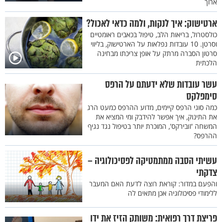
ארוך
ארטישוק: איך לנקות, ולמה כדאי לאכול?
כולסטרול, בריאות הלב, טיפול בכאבים ראומטיים
וסרטן. 10 עובדות נפלאות על הארטישוק, בליווי
סרטון הסברה מרתק על אופן צריכתו מבחינה
הלכתית
עשר עובדות שלא ידעתם על הרפס
סימפלקס
כמה סוגי הרפס קיימים, מדוע ההרפס כמעט הרג
את התינוק, איך אפשר להידבק ומי המציא את
המשחה 'זובירקס', המוכרת יותר בטיפול נגד נגיף
ההרפס?
עשיתי הסבה ממתמטיקה לפסיכולוגיה –
צדקתי
והפעם במדור: קוראת רוצה לדעת האם המעבר
ללימודי פסיכולוגיה אכן מתאים לה
פריצת דרך רפואית: משותק הזיז את ידו