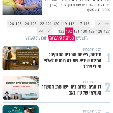
פיתח שיטה שתרדים אתכם תוך שניות (או כך
לפחות הוא טוען)
126
125
124
123
122
121
120
119
118
117
116
...
<
<<
>>
>
...
133
132
131
130
129
128
127
הנצפים
פעילות הידברות
תוכניות הערוץ
תכני הידברות
1
מזוזות, ציציות וספרים מחזקים:
המיזם שיביא שמירה רוחנית לאלפי
חיילי צה"ל
2
תכני הידברות
לזיווגים, שלום בית וישועות: המשדר
העולמי של ט"ו באב
תכני הידברות