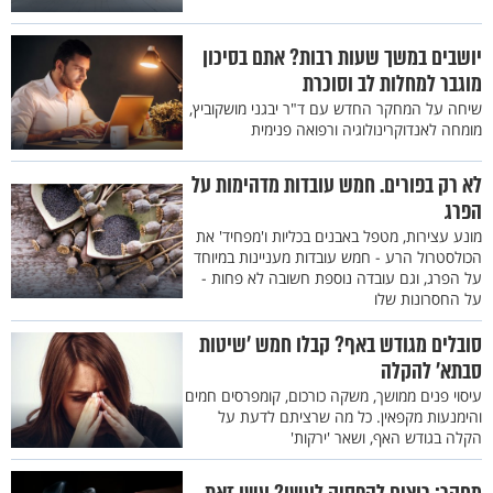
יושבים במשך שעות רבות? אתם בסיכון
מוגבר למחלות לב וסוכרת
שיחה על המחקר החדש עם ד"ר יבגני מושקוביץ,
מומחה לאנדוקרינולוגיה ורפואה פנימית
לא רק בפורים. חמש עובדות מדהימות על
הפרג
מונע עצירות, מטפל באבנים בכליות ו'מפחיד' את
הכולסטרול הרע - חמש עובדות מעניינות במיוחד
על הפרג, וגם עובדה נוספת חשובה לא פחות -
על החסרונות שלו
סובלים מגודש באף? קבלו חמש 'שיטות
סבתא' להקלה
עיסוי פנים ממושך, משקה כורכום, קומפרסים חמים
והימנעות מקפאין. כל מה שרציתם לדעת על
הקלה בגודש האף, ושאר 'ירקות'