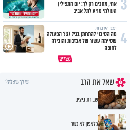
3
אחי, מחכים רק לך: יום התפילין
העולמי מגיע לתל אביב
תכני הידברות
4
מה הסיכוי להתחתן בגיל 37? הפעולה
שסיימה עשור של אכזבות והובילה
לחופה
כרמל יוגב על כריתת היד כשהייתה
האמונה האמיתית בבורא עולם ה
קצרים
תינוקת בת עשרה ימים
לדעת לקבל גם לא
שאל את הרב
יש לך שאלה?
שבירת ביצים
פלאפון לא כשר