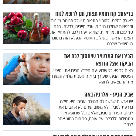
בריאות: קח חומץ תפוח, ותן לרופא לנוח
לא רק בסלט: לחומץ התפוחים שלל תכונות מזינות
ומרפאות שכולנו חייבים, אבל חייבים, לדעת. הנה
10 עובדות מרתקות, שוודאי יעזרו לכם להתחיל את
הצעד הראשון, בשילוב התוסף הנפלא הזה בתזונה
היומיומית שלכם
הכירו את המכשיר שיחסוך לכם את
הביקור אצל הרופא
רצים לרופא כל שבוע עם הילד? הכירו את "טיטו",
המכשיר הביתי שעורך בדיקה גופנית מלאה ומשדר
את הממצאים לרופא
אביב הגיע - אלרגיה באה
יש אנשים שבשבילם המילה 'אביב' היא מילה
נרדפת לסבל. ולא משום שהם לא אוהבים את
לבלוב הפרחים סביב, אלא בגלל שדווקא אז
מתחילות 'ללבלב' על עורם, פריחות מסוג אחר
לגמרי