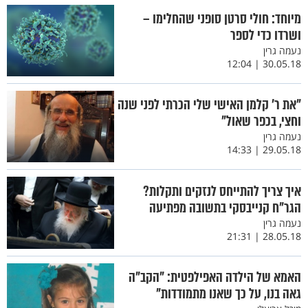
מיוחד: חולי סרטן סופני שהחלימו –
ושרדו כדי לספר
נעמה גרין
30.05.18 | 12:04
"את ר’ קלמן האישי שלי הכרתי לפני שנה
וחצי, בכפר שאול"
נעמה גרין
29.05.18 | 14:33
איך צריך להתייחס לנזקים ותקלות?
הגר"ח קנייבסקי בתשובה מפתיעה
נעמה גרין
28.05.18 | 21:31
האמא של הילדה האפילפטית: "הקב"ה
גאה בנו, על כך שאנו מתמודדות"