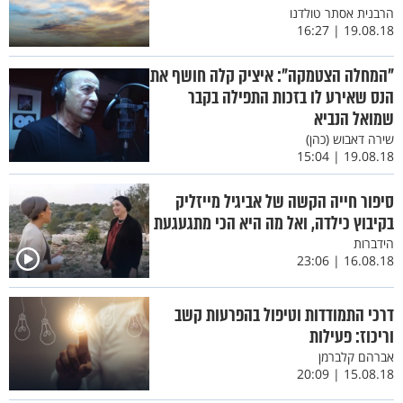
הרבנית אסתר טולדנו
19.08.18 | 16:27
"המחלה הצטמקה": איציק קלה חושף את
הנס שאירע לו בזכות התפילה בקבר
שמואל הנביא
שירה דאבוש (כהן)
19.08.18 | 15:04
סיפור חייה הקשה של אביגיל מייזליק
בקיבוץ כילדה, ואל מה היא הכי מתגעגעת
הידברות
16.08.18 | 23:06
דרכי התמודדות וטיפול בהפרעות קשב
וריכוז: פעילות
אברהם קלברמן
15.08.18 | 20:09