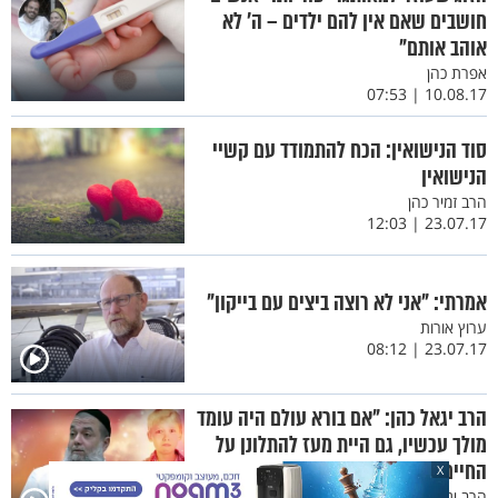
חושבים שאם אין להם ילדים – ה’ לא
אוהב אותם"
אפרת כהן
10.08.17 | 07:53
סוד הנישואין: הכח להתמודד עם קשיי
הנישואין
הרב זמיר כהן
23.07.17 | 12:03
אמרתי: "אני לא רוצה ביצים עם בייקון"
ערוץ אורות
23.07.17 | 08:12
הרב יגאל כהן: "אם בורא עולם היה עומד
מולך עכשיו, גם היית מעז להתלונן על
החיים?"
X
הרב יגאל כהן