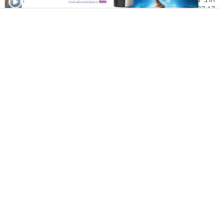
20.07.17 | 22:34
צוואתו של בני בן ה-14: תמיד להסתכל על
חצי הכוס המלאה
נעמה גרין
20.07.17 | 12:19
הכירו את נוי, שלא נותנת לכיסא הגלגלים
לעצור אותה
נעמה גרין
10.07.17 | 09:24
המטפחת שלך מחליקה? לנילי גריידי יש
פיתרון מצוין בשבילך (אם תבטיחי לא
לצחוק)
שירה דאבוש (כהן)
06.07.17 | 14:25