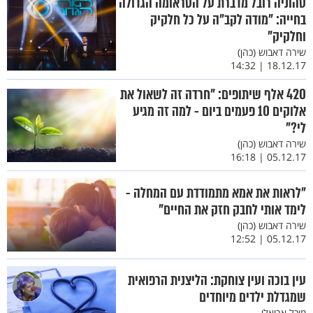
טהוניה רובל מדברת על הטראומה הגדולה
בחייה: "מודה לקב"ה על כל חלקיק
וחלקיק"
שירה דאבוש (כהן)
18.12.17 | 14:32
420 אלף שיתופים: "חרדה זה לשאול את
אלוקים 10 פעמים ביום - למה זה מגיע
לי?"
שירה דאבוש (כהן)
05.12.17 | 16:18
"לראות את אמא מתמודדת עם המחלה -
לימד אותי לחבק חזק את החיים"
שירה דאבוש (כהן)
05.12.17 | 12:52
עין בוכה ועין צוחקת: הליצנית הרפואית
שמגדלת ילדים מיוחדים
מיכל אריאלי