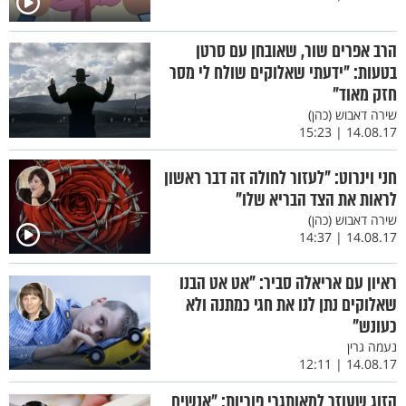
הרב אפרים שור, שאובחן עם סרטן
בטעות: "ידעתי שאלוקים שולח לי מסר
חזק מאוד"
שירה דאבוש (כהן)
14.08.17 | 15:23
חני וינרוט: "לעזור לחולה זה דבר ראשון
לראות את הצד הבריא שלו"
שירה דאבוש (כהן)
14.08.17 | 14:37
ראיון עם אריאלה סביר: "אט אט הבנו
שאלוקים נתן לנו את חגי כמתנה ולא
כעונש"
נעמה גרין
14.08.17 | 12:11
הזוג שעוזר למאותגרי פוריות: "אנשים