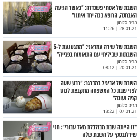
השבת של אסתי פשנדזה: "כאשר הגיעה
האבחנה, הרופא בכה יחד איתנו"
מרים סלומון
28.01.21 | 11:26
השבת של שירה עמראני: "מתגעגעת ל-5
השבתות שביליתי עם התאומות בפגייה"
מרים סלומון
20.01.21 | 08:12
השבת של אביגיל במברגר: "רבע שעה
לפני שבת כל המשפחה מתקבצת לכוס
קפה ועוגה"
מרים סלומון
07.01.21 | 13:22
"זו הייתה שבת מבולבלת מאד עבורי": חני
שידלובסקי על השבת שלה