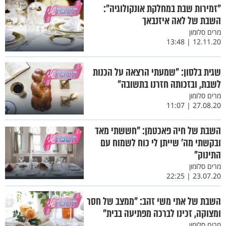
"זמירות שבת במחלקת אונקולוגיה":
השבת של לאה איזנבאך
מרים סלומון
12.11.20 | 13:48
שגית בלסון: "שמעתי הרצאה על הכנות
לשבת, ובזכותה חזרנו בתשובה"
מרים סלומון
27.08.20 | 11:07
השבת של חיה פאכטמן: "חששתי מאד
ובקשתי מה' שייתן לי כוח לשמוח עם
התינוק"
מרים סלומון
23.07.20 | 22:25
השבת של אתי משי זהב: "ממצב של חסר
ומצוקה, זכינו לברכה מפתיעה בבית"
מרים סלומון