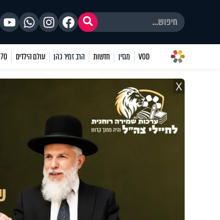
VOD
מגזין
חדשות
הרב זמיר כהן
עולם הילדים
70 שאלות
X