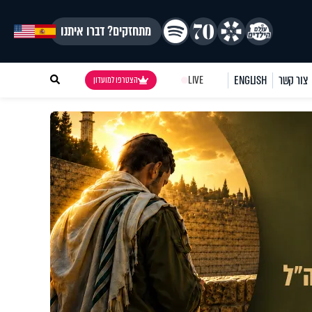
מתחזקים? דברו איתנו
צור קשר
ENGLISH
LIVE
הצטרפו למועדון