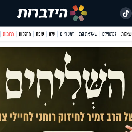
למתחילים
שאל את הרב
זמני היום
עלון
שופס
מחלקות
תרומות