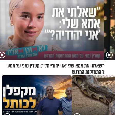
"שאלתי את אמא שלי 'אני יהודייה?'": קטרין נמני על מסע
ההתחזקות המרגש