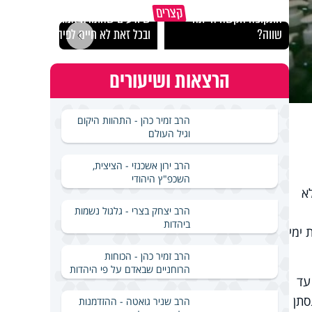
במבט לאחור - האם
איך ייתכן שיש אנשים
איך 
קצרים
התקופה הקשה הייתה
שיודעים שהתורה אמת,
הצלי
שווה?
ובכל זאת לא חיים לפיה?
ארבע
הרצאות ושיעורים
הרב זמיר כהן - התהוות היקום
וגיל העולם
הרב ירון אשכנזי - הציצית,
השכפ"ץ היהודי
א
הרב יצחק בצרי - גלגול נשמות
ביהדות
 ימי
הרב זמיר כהן - הכוחות
הרוחניים שבאדם על פי היהדות
עד
סתן
הרב שניר גואטה - ההזדמנות