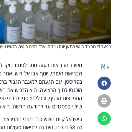
מפעל לייצור ג'ל חיטוי בח'אן יונס (צילום: עבד רחים ח'טיב, פלאש 90)
א
משרד הבריאות בעזה מסר לפנות בוקר (ראש
א
הבריאות העזתי, יוסף אבו אל-ריש, אמר ב
בפקיסטן. עם הגעתם למעבר הגבול ברפי
פייסבוק
הוכנסו לתוך הרצועה. הוא הדגיש את חש
התפרצות הנגיף, ובכללם: סגירת בתי ספר,
הדפסה
שישי במסגדים עד להודעה חדשה. הוא ה
בישראל קיים חשש כבד מפני התפרצות נ
ווטסאפ
כה 58 חולים. היחידה לתיאום פעו