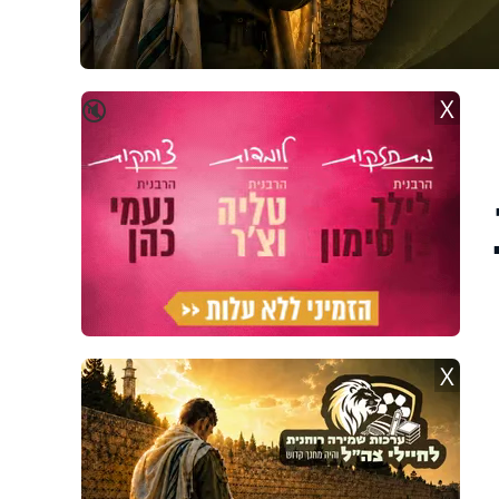
X
🔇
X