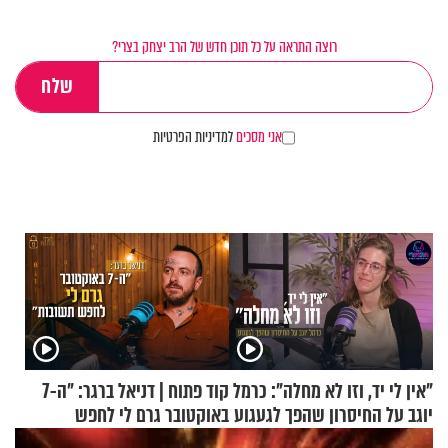
רוצה התראה על כל תוכן חדש של הרב יצחק בצרי?
אני מסכים
למדיניות הפרטיות
"אין לי יד, וזו לא מחלה": כרמל
קוד פתוח | דניאל ברגר: "ה-7
יוגב על החיסרון שהפך לגעגוע
באוקטובר גרם לי לחפש
תשובות"