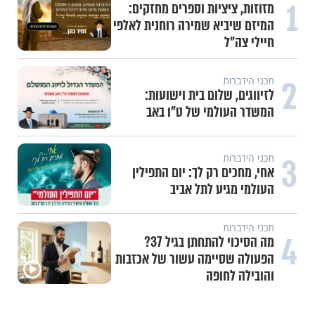
1
מזוזות, ציציות וספרים מחזקים:
המיזם שיביא שמירה רוחנית לאלפי
חיילי צה"ל
2
תכני הידברות
לזיווגים, שלום בית וישועות:
המשדר העולמי של ט"ו באב
3
תכני הידברות
אחי, מחכים רק לך: יום התפילין
העולמי מגיע לתל אביב
תכני הידברות
4
מה הסיכוי להתחתן בגיל 37?
הפעולה שסיימה עשור של אכזבות
והובילה לחופה