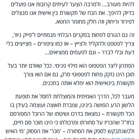
להיות מעורב... ולמרבה הצער לעיתים קרובות אנו פועלים
בדיוק להיפך. את הכח של תקשורת בין אישית אנו מנצלים
לפירוד וריחוק וזה חלק מחומר החטא.
זה גם הגורם לפחות במקרים הבלתי מגמתיים ל'פייק ניוז',
צריך לפטפט ולהקליד ולצייץ – אז כמו ציפורים – מצייצים בלי
דעת ובלי לברר – וגם לפעמים ממציאים...
הפתרון ליצר הפטפוט הוא מילוי פנימי. ככל שאדם יותר בעל
תוכן הינו נזקק פחות לפטפוטי סרק, גם אם הוא צורך
תקשורת בינאישית הוא ימלא אותה בתכנים.
מעבר לכל, הדרך האמיתית והמוצלחת לחסל את תופעת
הלשון הרע הפושה בינינו, וצוברת תאוצה ועוצמה בעידן בו
הכל תקשורת – נמצאת בדרכו ושיטתו של הרוכל המפורסם
בחז"ל שהכריז על סחורתו ומרכולתו כי הינו מוכר סם חיים,
ולכשנתבקש לספק את הסחורה – 'מכר' את הפסוק 'מי האיש