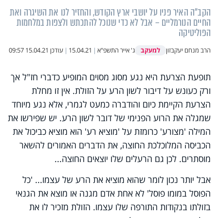
הקב"ה האיר פניו על יושבי ארץ הקודש, והחזיר לנו את השיגרה ואת
החיים הנורמליים – אבל לא כדי שנוכל להתכתש ולצפות במלחמות
הפוליטיקה
למעקב
הרב מנחם יעקבזון
ג' אייר התשפ"א
|
15.04.21
|
עודכן
15.04.21 09:57
תופעת הצרעת היא נגע מסוג מסוים המופיע כדברי חז"ל אך
ורק כעונש על דיבור לשון הרע על הזולת. אין זו מחלת
הצרעת הקיימת כיום והודברה כמעט לגמרי, אלא נגע מיוחד
שמגלה את הרוע הפנימי של דובר לשון הרע. יש שפירשו את
המילה 'מצורע' כרומזת על 'מוציא רע' הוא מוציא כביכול את
הכביסה המלוכלכת החוצה, את הדברים האמורים להשאר
מוסתרים. לכן גם הרעלים שלו יוצאים החוצה...
אבל יותר נכון לומר שהוא מוציא את הרע של עצמו... 'כל
הפוסל במומו פוסל' לא אחת אדם מגנה או מוצא את הגנאי
בזולתו בנקודות התורפה שלו עצמו. הזולת מזכיר לו את