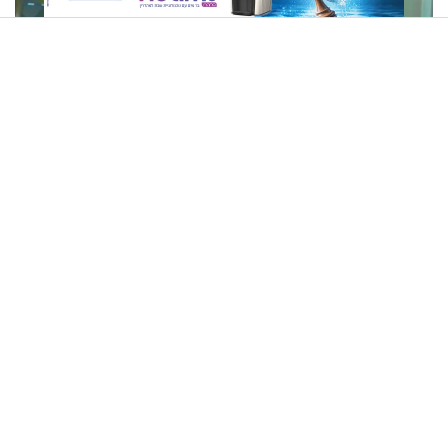
ננסי ברנדס: "יש לי 4 ילדים. הקשר הכי טוב - עם הבת החרדית"
יש לי מושג עם עודד הרוש -
מקפלן לכותל: שני אבות