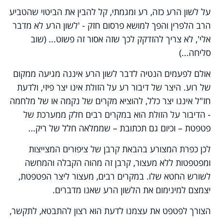
על לשון הרע כזה, רע ומגמתי, קל להבין את הביטוי שהטביע
הרב הלפרין והפך למושא פרסום חזק - 'לשון הרע לא מדבר
אלי', לא צריך להזדקק לכך שזה אסור זה פשוט... (שוב
סליחה...)
אולם לפעמים הנטיה לדבר לשון הרע איננה מגיעה ממקום
של רוע. היצר של דיבור רע על הזולת אינו יצר פיזי, ולדעת
חז"ל איננו יצר כלל, להוציא מקרים של נקמה או של מלחמה
- הדיבור על הזולת הוא במקרים רבים חלק ממערכת של
פטפטת – וכיום גם תכתובת – שממלאה חלל של ריק...
לכן כפרת המצורע בהבאת קרבן של ציפורים המצייצות
ומפטפטות ללא מעצור, קרבן זה מהוה הקבלה והמחשה
לשורש החטא שלו. במקרים רבים, מעצור ליצר הפטפטת,
יצמצם למינימום את הלשון הרע שאנו מדברים.
הצורך לפטפט את עצמנו לדעת הוא רצון להתבטא, לתקשר,