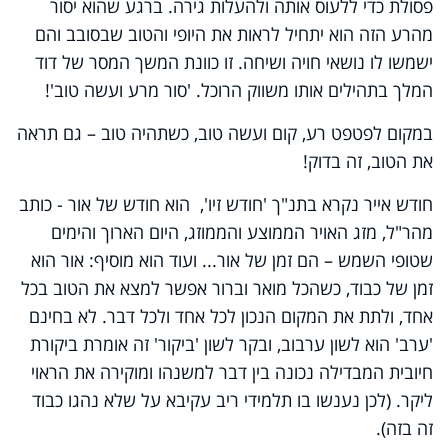
פסולת כדי ללעוס אותה ולהעלות גירה. ברגע שהוא יסור
מהרע הזה הוא יתחיל לראות את היופי והטוב שבסובב והם
ישמשו לו נושאי חויה ושיחה. זו כוונת המשך המסר של דוד
המלך בתהילים אותו משווק הרוכל. 'סור מרע ועשה טוב'!
במקום לפטפט רע, קום ועשה טוב, כשתהיה טוב – גם תראה
את הטוב, זה בדוק!
חודש אייר נקרא בתנ"ך 'חודש זיו', הוא חודש של אור - כותב
מהר"ל, מזג האויר הממוצע והממוזג, היום הארוך והימים
שטופי השמש – הם זמן של אור... ועוד הוא מוסיף: אור הוא
זמן של כבוד, כשהכל מואר וברור אפשר למצא את הטוב בכל
אחד, ולתת את המקום הנכון לכל אחד ולכל דבר. לא בחינם
'ערב' הוא לשון ערבוב, ובקר לשון 'ביקור' זה אומרת ביקורת
חיובית המבדילה נכונה בין דבר למשנהו ומוקירה את הראוי
ליקר. (לכן נענשו בו תלמידי ריב עקיבא על שלא נהגו כבוד
זה בזה).