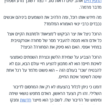
החפץ חיים
אוהב ימים לראות טוב – נצור לשונך מרע ושפתיך
מדבר מרמה'.
מה חידש אותו רוכל, ומה הלהיב את השומעים ביניהם אנשים
נכבדים כרבי ינאי האמורא המלומד?
הרוכל ניצל את יצר הביקוש ל'מציאות' ולמתנות הקיים אצל
כל אדם והוא מנסה להעביר מסר של סחורה אטרקטיבית
במחיר אפסי. האם הוא סיפק את הסחורה? הכיצד?
הרוכל הצביע על שמירת הלשון ונצירת השפתים כאמצעי
לאיכות חיים! הוא לא מתכוון להציע חיי עולם הבא, וגם לא
להבטיח 'שכר' בעולם הזה – הוא פשוט מלמד על רגל אחת
שיטה לשיפור איכות החיים.
דומנו כי ניתן לכלול בהצעתו לא רק את המחסום לדיבור
השלילי. זהו רק הצעד הראשון. האדם מחפש נושאי שיחה
ומימוש של הדיבור שלו. לשם כך הוא מייצר
חדשות
ומנקז