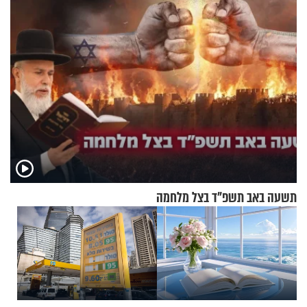
תשעה באב תשפ"ד בצל מלחמה