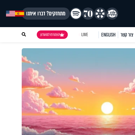
מתחזקים? דברו איתנו
צור קשר
ENGLISH
LIVE
הצטרפו למועדון