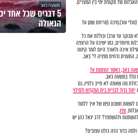
האבלות של תקופת ימי בין המצרים.
תשעה באב
5 דברים שכל אחד יכ
הגאולה
נעלי עור),סיכה (מריחת שמן על
לא מבוקר עד ערב) וכוללת את כל
בלות מיוחדים, כמו ישיבה על הרצפה
ילת איכה ולאורך היום לומר קינות
 התענית נדחית מפניה לי' באב.
עה באב, כאשר הצומות על
 נולד בתשעה באב.
בזולת מה שאתה לא חייב כלפיו, גם
א
יסוד גדול לבניית בית המקדש ולמילוי
ו לעשות חשבון נפש של איך ללמוד
אבלות.
צפו
.
להשתנות ולהשתפר? לרב יגאל כהן יש
למה בדור הזה כולנו עצובים?