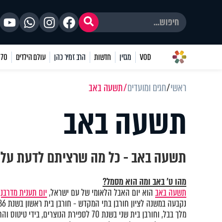
VOD
מגזין
חדשות
הרב זמיר כהן
עולם הילדים
70 שאלות
ראשי
חגים ומועדים
תשעה באב
תשעה באב
תשעה באב - כל מה שרציתם לדעת על 
מהו ט’ באב ומה הוא מסמל?
תשעה באב
הוא יום האבל הלאומי של עם ישראל,
יום תענית מדרבנן
מלך בבל, וחורבן בית שני בשנת 70 לספירת הנוצרים, בידי טיטוס והרומאים.