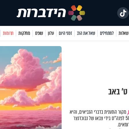
למתחילים
שאל את הרב
זמני היום
עלון
שופס
מחלקות
תרומות
ט’ באב
.
מקור התענית בדברי הנביאים, והיא
נקבעה במשנה לציון חורבן בתי המקדש - חורבן בית ראשון בשנת 586 לפנה"ס בידי צבאו של נבוכדנצר