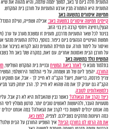
התענית חלה ביום ט' באב, למשך יממה שלמה, והיא מהווה את שיא 
התענית היא החמורה מבין ארבע התעניות על חורבן בית המקדש.
חמישה איסורים בתשעה באב
קיימים חמישה איסורים בתשעה באב:
אכילה ושתייה, נעילת הסנדל (
הגוף),רחיצה ויחסי קרבה בין בני הזוג.
בניגוד לכל שאר התעניות מדרבנן, תענית זו נמשכת מערב עד ערב (ו
חמשת העינויים הנהוגים ביום כיפור. בנוסף, כוללת התענית מנהגי א
ואיסור על לימוד תורה. עם תחילת התענית נהוג לקרוא בציבור את מג
על חורבן הבית ואסונות אחרים. עם זאת, במקרה שט' באב חל בשבת,
המשיח נולד בתשעה באב
בתלמוד מובא כי
לאחר ביאת המשיח
ובניית בית המקדש השלישי,
תש
החורבן,
יהפוך ליום של חג ושמחה‏. על פי התלמוד הירושלמי, המשיח
צריך פרנסה, בריאות, זיווג? הקב"ה לא חייב לך - אבל, אם תשקיע 
הקב"ה גם יעניק לך את מה שהוא לא חייב לך. הרב יצחק פנגר מבי
כלמשאלותינו לטובה
.
כיצד נקרב את הגאולה?
כאשר נבין שהאבלות היא לא רק אבל. עלינ
מטעויות העבר, ולהיעשות לאנשים טובים יותר. סרטון מומלץ לימי ה
מה אנחנו יכולים לעשות כדי לקרב את הגאולה? במה אנחנו יכולים 
כמה רעיונות מחזקים בשבילכם. לצפיה,
לחצו כאן.
את מה הרסו לנו בחורבן הבית?
איך השפיע החורבן על הבית שלנו? ו
הרבנית ימימה מזרחי בשיחה מיוחדת לתשעה באב.