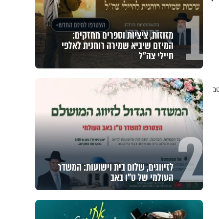
1
מזוזות, ציציות וספרים מחזקים:
המיזם שיביא שמירה רוחנית לאלפי
חיילי צה"ל
טב
2
לזיווגים, שלום בית וישועות: המשדר
העולמי של ט"ו באב