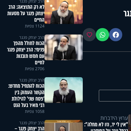
הרב יצחק פנגר
לא רק התוצאה: הרב
גר
יצחק פנגר על מסעות
החיים
1124 צפיות
פייסבוק
ווטסאפ
מועדפים
הרב יצחק פנגר
הכוח לחולל מהפך
פנימי: הרב יצחק פנגר
עם חמש תובנות
לחיים
2706 צפיות
הרב יצחק פנגר
הכוח להתחיל מחדש:
הקשר העמוק בין
'פסח שני' להילולת
רבי מאיר בעל הנס
1058 צפיות
ערוץ הידברות
הרב יצחק פנגר
"אין לי יד, וזו לא מחלה":
הרב יצחק פנגר –