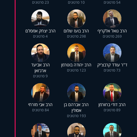
54 סרטונים
10 סרטונים
23 סרטונים
הרב גואל אלקריף
הרב בועז שלום
הרב יצחק אמסלם
269 סרטונים
298 סרטונים
4 סרטונים
ד''ר עודד קרבצ'יק
הרב יהודה בוטרמן
הרב אביעד
73 סרטונים
123 סרטונים
ארג'ואן
9 סרטונים
הרב דודי ברוורמן
הרב אברהם בן
הרב אבי מזרחי
89 סרטונים
אסולין
84 סרטונים
193 סרטונים