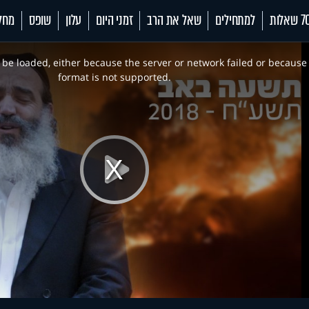
 שאלות
למתחילים
שאל את הרב
זמני היום
עלון
שופס
מחל
be loaded, either because the server or network failed or because
format is not supported.
Play
Video