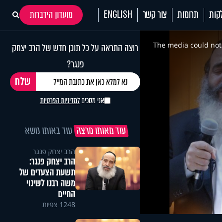
קות
תרומות
צור קשר
ENGLISH
מועדון הידברות
This
is
a
The media could not 
רוצה התראה על כל תוכן חדש של הרב יצחק
modal
window.
פנגר?
אני מסכים
למדיניות הפרטיות
עוד מאותו מרצה
עוד באותו נושא
הרב יצחק פנגר
הרב יצחק פנגר:
תשעת הצעדים של
משה רבנו לשינוי
החיים
1248 צפיות