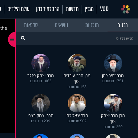
VOD
מגזין
חדשות
הרב זמיר כהן
עולם הילדים
70
רבנים
תוכניות
נושאים
סדנאות
 the
הרב זמיר כהן
מרן הרב עובדיה
הרב יצחק פנגר
1751 סרטונים
יוסף
1063 סרטונים
158 סרטונים
מרן הרב יצחק
הרב יגאל כהן
הרב יצחק בצרי
יוסף
502 סרטונים
239 סרטונים
250 סרטונים