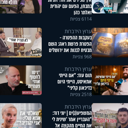
איך מכילים את זה? זוגיות
במבחן, הפעם עם יהודית
ואלתר כהן
6114 צפיות
ערוץ הידברות
בעקבות ההפטרה -
הפטרת פרשת ראה: השם
מבטיח לבנות את ירושלים
968 צפיות
ערוץ הידברות
תום עוז: "אם הייתי
אתאיסט, הייתי היום
בדיכאון קליני"
2518 צפיות
ערוץ הידברות
המשפיע(נ)ים | יוני דוד:
"העבריין אמר 'שינית לי
את החיים מהקצה אל