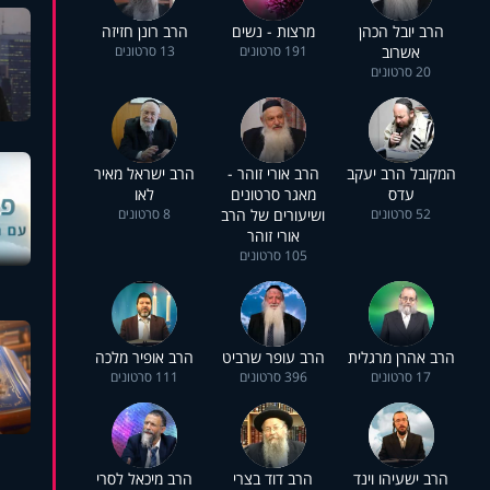
הרב יובל הכהן
מרצות - נשים
הרב רונן חזיזה
אשרוב
191 סרטונים
13 סרטונים
20 סרטונים
המקובל הרב יעקב
הרב אורי זוהר -
הרב ישראל מאיר
עדס
מאגר סרטונים
לאו
52 סרטונים
ושיעורים של הרב
8 סרטונים
אורי זוהר
105 סרטונים
הרב אהרן מרגלית
הרב עופר שרביט
הרב אופיר מלכה
17 סרטונים
396 סרטונים
111 סרטונים
הרב ישעיהו וינד
הרב דוד בצרי
הרב מיכאל לסרי