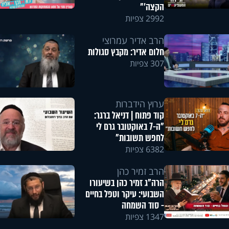
הקצה'"
2992 צפיות
הרב אדיר עמרוצי
חלום אדיר: מקבץ סגולות
307 צפיות
ערוץ הידברות
קוד פתוח | דניאל ברגר:
"ה-7 באוקטובר גרם לי
לחפש תשובות"
6382 צפיות
הרב זמיר כהן
הרה"ג זמיר כהן בשיעורו
השבועי: עיקר וטפל בחיים
- סוד השמחה
1347 צפיות