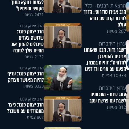
לצמוח דווקא מתוך
הרצאות רבנים - כללי
הקושי והניסיון?
הרב אבידן סנדרוסי: הדרך
2471 צפיות
לחיבור קרוב עם בורא
עולם
הרב יצחק פנגר
הרב יצחק פנגר:
207 צפיות
שלושה צעדים
ערוץ הידברות
שיכולים להפוך את
"שבר גדול. הבנו שאנחנו
החיים שלך לטובה
צריכים להתארגן
2132 צפיות
להלוויה": זוגיות במבחן,
הרב יצחק פנגר
הפעם עם מרים וגד דנינו
הרב יצחק פנגר: עדיף
10973 צפיות
להיות מאושר מצודק
3328 צפיות
ערוץ הידברות
עונג שבת - מתכוננים
הרב יצחק פנגר
לשבת עם פרשת עקב
הרב יצחק פנגר: כיצד
812 צפיות
מתמודדים עם משבר?
867 צפיות