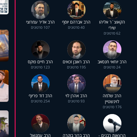
הקאוצ`ר אליהו
הרב אברהם יוסף
הרב אדיר עמרוצי
שירי
40 סרטונים
107 סרטונים
62 סרטונים
הרב יוחאי חנסאב
הרב ראובן זכאים
הרב חיים פוקס
24 סרטונים
195 סרטונים
123 סרטונים
הרב שלמה
הרב אהרן לוי
הרב דוד פריוף
לוינשטיין
93 סרטונים
254 סרטונים
176 סרטונים
הרצאות רבנים -
הרב ברוך בוקרה
הרב עמנואל