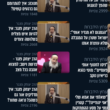
כרמל יוגב על החיסרון
חנוכה: איך להתרומם
שהפך לגעגוע
גם ברגעים קשים?
2999 צפיות
1848 צפיות
הרב יצחק פנגר
ערוץ הידברות
הרב יצחק פנגר: איך
"הגמגום לא מגדיר אותי":
להיות איש מצליח
ישראל שטרן על המגבלה
בשלושה צעדים
שלא עוצרת אותו
2668 צפיות
3924 צפיות
הרב יצחק פנגר
הרב יצחק פנגר -
ערוץ הידברות
פרשת וישב: למצוא
"ניסו לחטוף אותי
אהבה בכל מצב
פעמיים": מוטי כהנא
1181 צפיות
בריאיון נוקב
5309 צפיות
הרב יצחק פנגר
הרב יצחק פנגר: איך
ערוץ הידברות
מדליקים אור גם
"שאלתי את אמא שלי
כשהכל נראה שחור?
'אני יהודייה?'": קטרין
2196 צפיות
נמני על מסע ההתחזקות