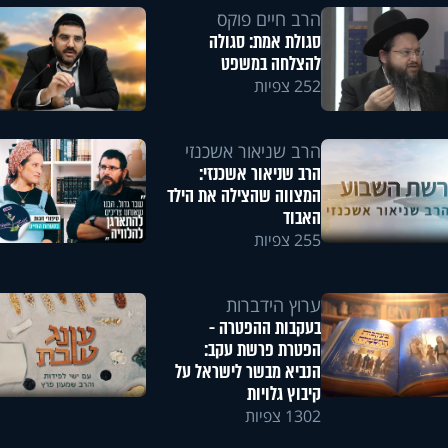
הרב חיים פוקס
סגולת אמת: סגולה
להצלחה במשפט
252 צפיות
הרב שניאור אשכנזי
הרב שניאור אשכנזי:
המצווה שהצילה את הילד
האבוד
255 צפיות
ערוץ הידברות
בעקבות ההפטרה -
הפטרת פרשת עקב:
הנביא מבשר לישראל על
קיבוץ גלויות
1302 צפיות