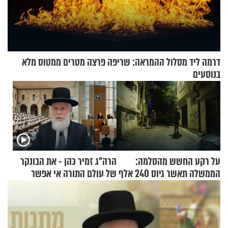
דרמה ליד מסלול ההמראה: שריפה פרצה מטרים ממטוס מלא
בנוסעים
על רקע החשש מהסלמה:
הרה"ג זמיר כהן - את הבונקר
הממשלה תאשר גיוס 240 אלף
של עולם התורה אי אפשר
אנשי מילואים
לפרק