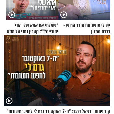
יש לי מושג עם עודד הרוש -
"שאלתי את אמא שלי 'אני
ברכת המזון
יהודייה?'": קטרין נמני על מסע
ההתחזקות המרגש
קוד פתוח | דניאל ברגר: "ה-7 באוקטובר גרם לי לחפש תשובות"