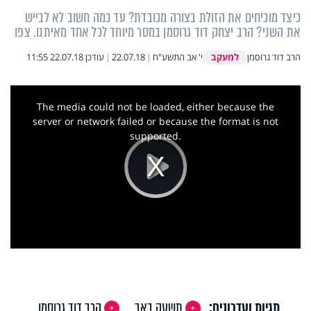
כיצד מוכיחים את הזולת בצורה מכובדת? עד כמה חשוב לא לבייש
את השני? הרב יצחק דוד גרוסמן במסר מיוחד לכל אחד מאיתנו. צפו
למעקב
הרב דוד גרוסמן
י' אב התשע"ח
|
22.07.18
|
עודכן
22.07.18 11:55
This
is
a
The media could not be loaded, either because the
modal
window.
server or network failed or because the format is not
supported.
Play
Video
תגיות ועדכונים:
תשעה באב
הרב דוד גרוסמן