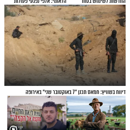
החדשות לשימוש בטוח
הלאומי: אלפי נפגעי פעולות
בסקווישי לאחר מקרי אשפוז
איבה קיבלו כספים במירמה
דיווח בשוויץ: חמאס תכנן "7 באוקטובר שני" באירופה