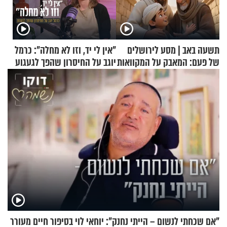
תשעה באב | מסע לירושלים
"אין לי יד, וזו לא מחלה": כרמל
של פעם: המאבק על המקוואות
יוגב על החיסרון שהפך לגעגוע
"אם שכחתי לנשום – הייתי נחנק": יוחאי לוי בסיפור חיים מעורר