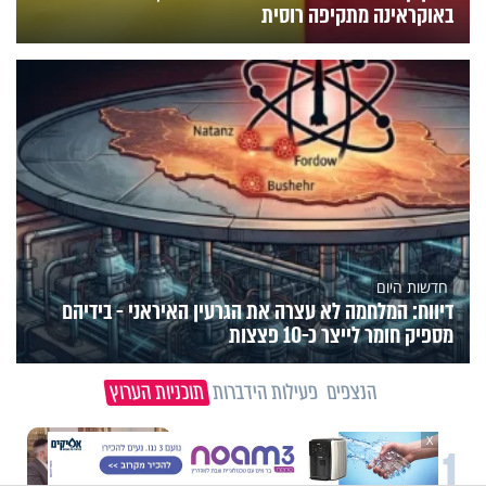
באוקראינה מתקיפה רוסית
חדשות היום
דיווח: המלחמה לא עצרה את הגרעין האיראני - בידיהם
מספיק חומר לייצר כ-10 פצצות
הנצפים
פעילות הידברות
תוכניות הערוץ
X
1
וידיאו מגזין
"הגמגום לא מגדיר אותי": ישראל