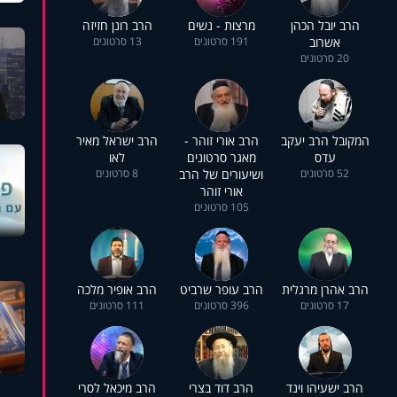
הרב יובל הכהן
מרצות - נשים
הרב רונן חזיזה
אשרוב
191 סרטונים
13 סרטונים
20 סרטונים
המקובל הרב יעקב
הרב אורי זוהר -
הרב ישראל מאיר
עדס
מאגר סרטונים
לאו
52 סרטונים
ושיעורים של הרב
8 סרטונים
אורי זוהר
105 סרטונים
הרב אהרן מרגלית
הרב עופר שרביט
הרב אופיר מלכה
17 סרטונים
396 סרטונים
111 סרטונים
הרב ישעיהו וינד
הרב דוד בצרי
הרב מיכאל לסרי