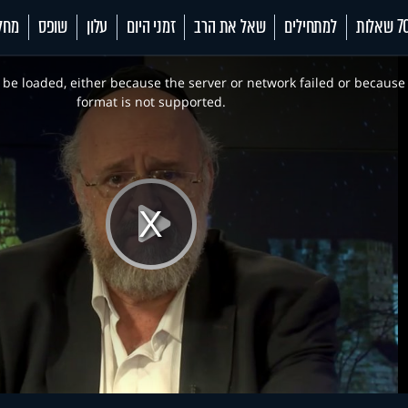
 שאלות
למתחילים
שאל את הרב
זמני היום
עלון
שופס
מחל
be loaded, either because the server or network failed or because
format is not supported.
Play
Video