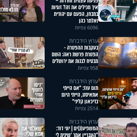
פגיעה עצמית וחרדות –
איך מכילים את זה? זוגיות
במבחן, הפעם עם יהודית
ואלתר כהן
6096 צפיות
ערוץ הידברות
בעקבות ההפטרה -
הפטרת פרשת ראה: השם
מבטיח לבנות את ירושלים
958 צפיות
ערוץ הידברות
תום עוז: "אם הייתי
אתאיסט, הייתי היום
בדיכאון קליני"
2514 צפיות
ערוץ הידברות
המשפיע(נ)ים | יוני דוד:
"העבריין אמר 'שינית לי