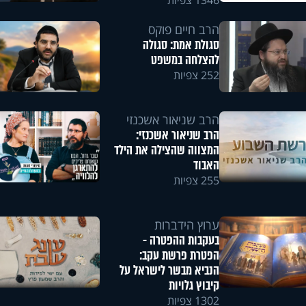
1346 צפיות
הרב חיים פוקס
סגולת אמת: סגולה
להצלחה במשפט
252 צפיות
הרב שניאור אשכנזי
הרב שניאור אשכנזי:
המצווה שהצילה את הילד
האבוד
255 צפיות
ערוץ הידברות
בעקבות ההפטרה -
הפטרת פרשת עקב:
הנביא מבשר לישראל על
קיבוץ גלויות
1302 צפיות