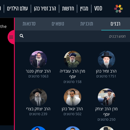
VOD
מגזין
חדשות
הרב זמיר כהן
עולם הילדים
70
רבנים
תוכניות
נושאים
סדנאות
 the
הרב זמיר כהן
מרן הרב עובדיה
הרב יצחק פנגר
1751 סרטונים
יוסף
1063 סרטונים
158 סרטונים
מרן הרב יצחק
הרב יגאל כהן
הרב יצחק בצרי
יוסף
502 סרטונים
239 סרטונים
250 סרטונים