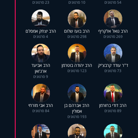
54 סרטונים
10 סרטונים
23 סרטונים
הרב גואל אלקריף
הרב בועז שלום
הרב יצחק אמסלם
269 סרטונים
298 סרטונים
4 סרטונים
ד''ר עודד קרבצ'יק
הרב יהודה בוטרמן
הרב אביעד
73 סרטונים
123 סרטונים
ארג'ואן
9 סרטונים
הרב דודי ברוורמן
הרב אברהם בן
הרב אבי מזרחי
89 סרטונים
אסולין
84 סרטונים
193 סרטונים