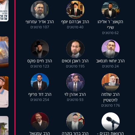
הקאוצ`ר אליהו
הרב אברהם יוסף
הרב אדיר עמרוצי
שירי
40 סרטונים
107 סרטונים
62 סרטונים
הרב יוחאי חנסאב
הרב ראובן זכאים
הרב חיים פוקס
24 סרטונים
195 סרטונים
123 סרטונים
הרב שלמה
הרב אהרן לוי
הרב דוד פריוף
לוינשטיין
93 סרטונים
254 סרטונים
176 סרטונים
הרצאות רבנים -
הרב ברוך בוקרה
הרב עמנואל