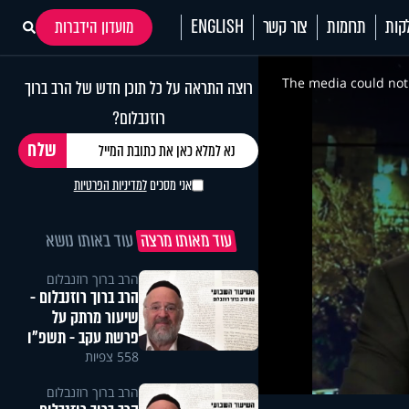
קות
תרומות
צור קשר
ENGLISH
מועדון הידברות
This
is
a
The media could not 
רוצה התראה על כל תוכן חדש של הרב ברוך
modal
window.
רוזנבלום?
אני מסכים
למדיניות הפרטיות
עוד מאותו מרצה
עוד באותו נושא
הרב ברוך רוזנבלום
הרב ברוך רוזנבלום -
שיעור מרתק על
פרשת עקב - תשפ"ו
558 צפיות
הרב ברוך רוזנבלום