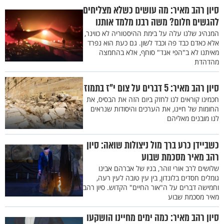
סיון רהב מאיר: מה עושים כשלא מצליחים
להגשים חלום? משה רבנו מלמד אותנו
המנהיג שלנו עלה על בימת ההיסטוריה לא כווינר,
אלא כאדם כבד פה וכבד לשון. גם כעת הוא נפרד
מאיתנו לא ב"הפי אנד" סוחף, אלא בהחמצה
מהדהדת
סיון רהב מאיר: 5 דברים על צום י"ז בתמוז
חכמינו קוראים לנו לחזק ביום הזה את הבסיס, את
החומות של חיינו, את הערכים והיסודות שנראים
לנו מובנים מאליהם
כשביידן כרע ברך מול ניצולות שואה: סיון
רהב מאיר מסכמת שבוע
שלושים לרב אורי זוהר, בניו של אברהם אבינו
גומלים חסדים בלונדון, בין עין טובה לעין רעה,
וחמישה דברים על ה"אור החיים" הקדוש. סיון רהב
מאיר מסכמת שבוע
סיון רהב מאיר: כמה ימים מחיינו הושקעו