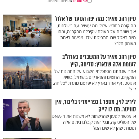
אני מסכים
למדיניות הפרטיות
סיון רהב מאיר: כמה יפה הנוער של אלול
מה קורה בחודש אלול, מה עושים עם כישלונות,
איך שומרים על העולם שקיבלנו מהקב"ה, ומהו
היום באלול שבו התפילות שלנו מגיעות באמת
מעומק הלב?
סיון רהב מאיר על המשברים בארה"ב
לעומת אלה שבארץ: סליחה, קיץ
אחרי שנחתנו הסתכלתי השבוע על התמונות של
הפקקים, החופים והפארקים בישראל, בשיא
אוגוסט. אף אחד בארץ לא יפרסם כותרת "סליחה,
קיץ"
ליריב לוין, מספר 1 בפריימריז בליכוד, אין
טוויטר. תנו לו לייק
אי אפשר לטעון שהרשתות לא משנות את ה-DNA
של הפוליטיקה, ובכל זאת קיבלנו בימים אלה
תזכורת שהן לא שינו הכול