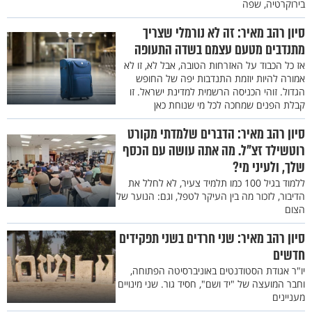
בירוקרטיה, שפה
סיון רהב מאיר: זה לא נורמלי שצריך
מתנדבים מטעם עצמם בשדה התעופה
אז כל הכבוד על האזרחות הטובה, אבל לא, זו לא
אמורה להיות יוזמת התנדבות יפה של החופש
הגדול. זוהי הכניסה הרשמית למדינת ישראל. זו
קבלת הפנים שמחכה לכל מי שנוחת כאן
סיון רהב מאיר: הדברים שלמדתי מקורט
רוטשילד זצ"ל. מה אתה עושה עם הכסף
שלך, ולעיני מי?
ללמוד בגיל 100 כמו תלמיד צעיר, לא לחלל את
הדיבור, לזכור מה בין העיקר לטפל, וגם: הנוער של
הצום
סיון רהב מאיר: שני חרדים בשני תפקידים
חדשים
יו"ר אגודת הסטודנטים באוניברסיטה הפתוחה,
וחבר המועצה של "יד ושם", חסיד גור. שני מינויים
מעניינים