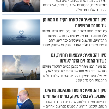
לא ללעוג למה שלא מבינים, לשים גבול
לורקוהוליזם, המכתבים של נעמי שמר, ו-5 דברים
על הרב אליהו מני זצ"ל
סיון רהב מאיר על סערת הקידום הממומן
של טהרת המשפחה
כמו שבת וחגים כשרות, יש ערכי נצח שליוו, מלווים
וילוו אותנו. דורות של אנשים שראו את עצמם
מתקדמים, חדשנים ומשכילים כבר לעגו להם
וחשבו שזוהי נחלת העבר. צוחק מי שצוחק אחרון
סיון רהב מאיר: עצמאות רוחנית, גם
כשדור המנהיגים הולך לעולמו
גם משה רבנו מתחיל במובן מסוים להיפרד מאיתנו
בפרשה הזו: הוא מתבשר שהוא לא ייכנס לארץ
ישראל. העם ימשיך בלעדיו. הסיפור שלנו גדול גם
מהמנהיג הכי גדול שלנו
סיון רהב מאיר: מופת המנהיגות שראינו
השבוע. לא בפוליטיקה, בחיים האמיתיים
זו הייתה משרה מלאה, אבל היה בכך גם משהו
מנחם. קיבלנו הזדמנות לפגוש מנהיגים אחרים –