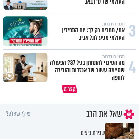
העולמי של ט"ו באב
3
תכני הידברות
אחי, מחכים רק לך: יום התפילין
העולמי מגיע לתל אביב
תכני הידברות
4
מה הסיכוי להתחתן בגיל 37? הפעולה
שסיימה עשור של אכזבות והובילה
לחופה
פותחים פתח קטן - ומקבלים עול
קצרים
תשתמש באהבה של השם לטובתך
עצום
שאל את הרב
יש לך שאלה?
שבירת ביצים