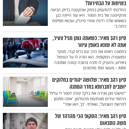
בשיחות על הבחירות?
החלטתי להתעמק בפתק שהקטנה בדיוק הביאה
מהקייטנה של בית הספר. היא עוד הייתה בגן
כשאמא שלה רדפה אחרי פייגלין, ועכשיו מסיימת
כיתה ב'
סיון רהב מאיר: כשאתה נותן מגיל צעיר,
אתה לא שונא באופן עיוור
בתמונה רואים את הרב עם כריס קנדי, מפקד
המשטרה המקומית. הוא הודה לו על הטיפול
באירוע, והעניק לו תיבה צהובה קטנה שמכונה
ARK – מעשי חסד מזדמנים
סיון רהב מאיר: שלושה יהודים בחלוקים
יושבים לחברותא בחדר המתנה
"'מישהי מכן מכירה את בלק? יכולה לספר לי עליו?'.
הרמתי עיניים מופתעות מהטלפון. 'אתה מתכוון
לפרשת השבוע?', שאלתי. 'כן', הוא אמר"
סיון רהב מאיר: הסקופ הכי מהדהד של
משה נוסבאום