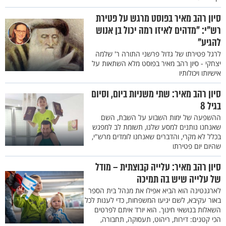
סיון רהב מאיר בפוסט מרגש על פטירת
רש"י: "מדהים לאיזו רמה יכול בן אנוש
להגיע"
לרגל פטירתו של גדול פרשני התורה ר' שלמה
יצחקי - סיון רהב מאיר בפוסט מלא השתאות על
אישיותו ויכולותיו
סיון רהב מאיר: שתי משניות ביום, וסיום
בגיל 8
ההשפעה של ימות השבוע על השבת, השם
שאנחנו נותנים למסע שלנו, תשומת לב למפגש
בכלל לא מקרי, והדברים שאנחנו לומדים מרש"י,
שהיום יום פטירתו
סיון רהב מאיר: עלייה קבוצתית – מודל
של עלייה שיש בה תמיכה
לארגנטינה הוא הביא אפילו את מנהל בית הספר
באור עקיבא, לשם יגיעו המשפחות, כדי לענות לכל
השאלות בנושאי חינוך. הוא יורד איתם לפרטים
הכי קטנים: דירות, ריהוט, תעסוקה, תחבורה,