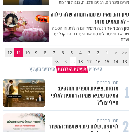
מורים ומנהלים, רבנים ורבניות, גננות ומרצות
סיון רהב מאיר פרסמה תמונה שלה כילדה
- לא תאמינו מדוע
סיון רהב מאיר חגגה אתמול יום הולדת, וזו הסיבה
שהיא החליטה לפרסם את העובדה הזו קבל עם
ועדה
12
11
10
9
8
7
6
5
4
3
2
1
<
<<
>>
>
...
18
17
16
15
14
13
הנצפים
פעילות הידברות
תוכניות הערוץ
תכני הידברות
1
מזוזות, ציציות וספרים מחזקים:
המיזם שיביא שמירה רוחנית לאלפי
חיילי צה"ל
2
תכני הידברות
לזיווגים, שלום בית וישועות: המשדר