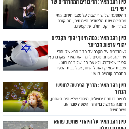
סיון רהב מאיר: הדיבורים המהדהדים של
ישי ריבו
ההשפעה של שירי שבת על מצבי חירום, מתי
מתחילה שנת הלימודים האמיתית, ומה קורה
כשילד אחד קטן חולם על קמפינג
סיון רהב מאיר: כמה חינוך יהודִי מקבלים
יהודי ארצות הברית?
כשמדברים על הקרב על הדור הבא של יהודי
אמריקה, אנחנו נוטים לדמיין את מארק צוקרברג או
סטיבן שפילברג, ולא את הבן של רינה ומוטי,
שבבית אמא קוראת לו שחר, אבל בבית הספר
החבר'ה קוראים לו שון
סיון רהב מאיר: מדריך הפרשה לחופש
הגדול
לראות בנחמת ירושלים, היהודי שלא היה האחרון,
חתונה מרגשת במיוחד, והשפה שבה אנו
משתמשים
סיון רהב מאיר על היהודי שחשב שהוא
האחרון בעולם