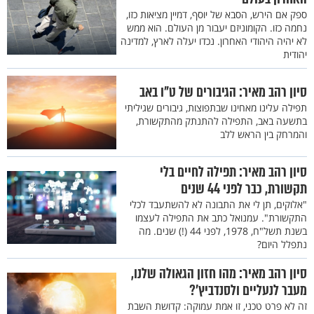
ספק אם הירש, הסבא של יוסף, דמיין מציאות כזו,
נחמה כזו. הקומוניזם יעבור מן העולם. הוא ממש
לא יהיה היהודי האחרון. נכדו יעלה לארץ, למדינה
יהודית
סיון רהב מאיר: הגיבורים של ט"ו באב
תפילה עלינו מאחינו שבתפוצות, גיבורים שגיליתי
בתשעה באב, התפילה להתנתק מהתקשורת,
והמרחק בין הראש ללב
סיון רהב מאיר: תפילה לחיים בלי
תקשורת, כבר לפני 44 שנים
"אלוקים, תן לי את התבונה לא להשתעבד לכלי
התקשורת". עמנואל כתב את התפילה לעצמו
בשנת תשל"ח, 1978, לפני 44 (!) שנים. מה
נתפלל היום?
סיון רהב מאיר: מהו חזון הגאולה שלנו,
מעבר לנעליים ולסנדביץ’?
זה לא פרט טכני, זו אמת עמוקה: קדושת השבת