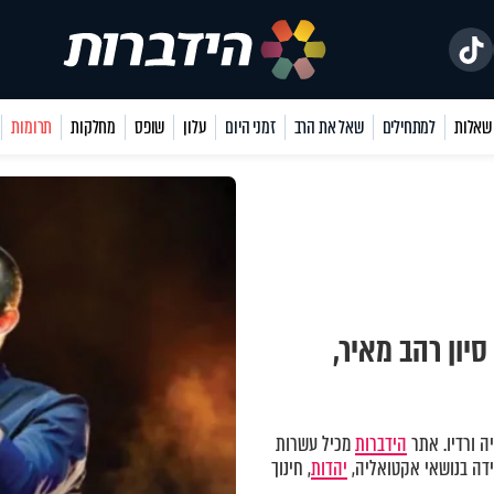
למתחילים
שאל את הרב
זמני היום
עלון
שופס
מחלקות
תרומות
יון רהב מאיר,
ה ורדיו. אתר
הידברות
מכיל עשרות
ידה בנושאי אקטואליה,
יהדות
, חינוך