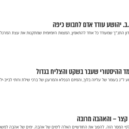
.ב. יהושע עודד אדם לחבוש כיפה
ון התנ"ך שמעודד כל אחד להתאמץ, המצוות היומיומית שמתקנות את עצת המרגלי
מד ההיסטורי שעבר בשקט והצליח בגדול
וע ל"ג בעומר של עליזה בלוך, והמיזם הנפלא והמרענן של ברכי שילת ורותי לבייב-ילי
ן קצר – והאהבה מרובה
לפי המסר הזה. להפוך את החודשיים האלה לימים של אהבה. ימים של אהבה למש