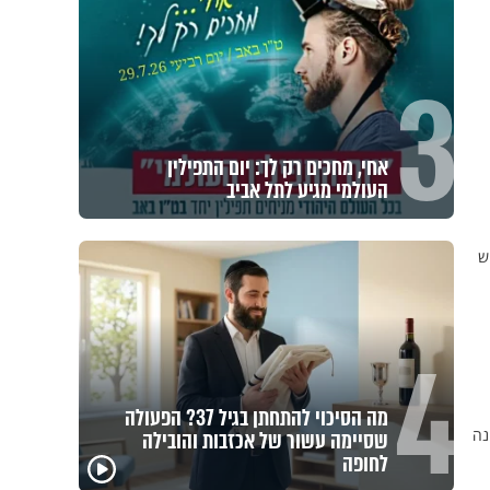
3
אחי, מחכים רק לך: יום התפילין
העולמי מגיע לתל אביב
ש
4
מה הסיכוי להתחתן בגיל 37? הפעולה
נה
שסיימה עשור של אכזבות והובילה
פגיעה
לחופה
מכילי