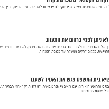
 לקחים אקטואליים מפרשת קרח
ו קדושה אוטומטית. משה מזכיר שקיבלנו אפשרות להכניס קדושה לחיים, וצריך לפע
 לא ניתן לפוזי ברהום את התענוג
כן מגלים שבריריות וחולשה. הם מכניסים את עצמם שוב, מרצון, לארבעה חודשים ש
החמישית, במקום להקים ממשלה עוד בכנסת הנוכחית
נשיא בית המשפט פגש את האסיר לשעבר
ס, והחופש הוא הזמן שבו רואים מי אנחנו באמת. לא לחיות רק "אחרי הבחירות",
ל פרופורציה וכוחות