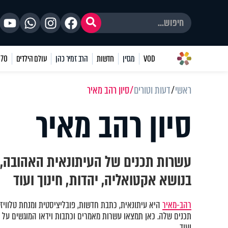
VOD
מגזין
חדשות
הרב זמיר כהן
עולם הילדים
70 שאלות
ראשי
דעות וטורים
סיון רהב מאיר
סיון רהב מאיר
עשרות תכנים של העיתונאית האהובה, ס
בנושא אקטואליה, יהדות, חינוך ועוד
רהב-מאיר
היא עיתונאית, כתבת חדשות, פובליציסטית ומנחת טלוויזי
תכנים שלה. כאן תמצאו עשרות מאמרים וכתבות וידאו המוגשים על 
ועוד