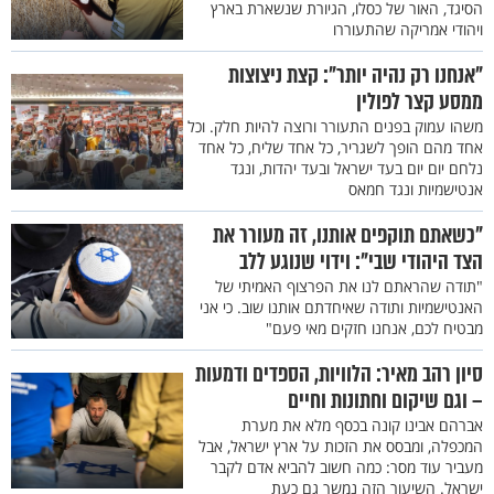
הסיגד, האור של כסלו, הגיורת שנשארת בארץ
ויהודי אמריקה שהתעוררו
"אנחנו רק נהיה יותר": קצת ניצוצות
ממסע קצר לפולין
משהו עמוק בפנים התעורר ורוצה להיות חלק. וכל
אחד מהם הופך לשגריר, כל אחד שליח, כל אחד
נלחם יום יום בעד ישראל ובעד יהדות, ונגד
אנטישמיות ונגד חמאס
"כשאתם תוקפים אותנו, זה מעורר את
הצד היהודי שבי": וידוי שנוגע ללב
"תודה שהראתם לנו את הפרצוף האמיתי של
האנטישמיות ותודה שאיחדתם אותנו שוב. כי אני
מבטיח לכם, אנחנו חזקים מאי פעם"
סיון רהב מאיר: הלוויות, הספדים ודמעות
– וגם שיקום וחתונות וחיים
אברהם אבינו קונה בכסף מלא את מערת
המכפלה, ומבסס את הזכות על ארץ ישראל, אבל
מעביר עוד מסר: כמה חשוב להביא אדם לקבר
ישראל. השיעור הזה נמשך גם כעת