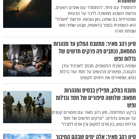
ששומרת
להתמודד עם פחד, להתמודד עם אויבים רשעים.
פרשת השבוע ממשיכה לדבר על הבעיות
שמטרידות גם אותנו, כאן ועכשיו. פרשת "וישלח"
היא השמינית בספר בראשית, שבוע שמיני מאז
שמחת תורה
סיון רהב מאיר: ממטבח המלון עד מנהרות
החמאס, נכתבים פה פרקים חדשים של
גדלות נפש
שמחה בשיבת החטופים, מכתב לאביגיל עידן
הקטנה, וסיפורים מרגשים על חסד ועל גדלות
נפש, שמאירים את הימים הקשים
מטבח במלון, תפילין בבסיס ומנהרות
חמאס: שלושה סיפורים של חסד וגדלות
נפש
ברקע המלחמה, סיון רהב מאיר עם סיפורים קטנים
על אנשים גדולים: "פרקים חדשים של חסד
וגדלות נפש, בין אדם למקום ובין אדם לחברו"
סיון רהב מאיר: אלה ימים שבהם החיבור