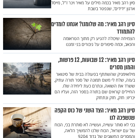
סיון רהב מאיר בכמה מילים על מאיר וינר ז"ל, מייסד
ארגון 'ידידים', שנפטר בשבת
סיון רהב מאיר: מה שלומנו? אנחנו לומדים
להתמודד
הצמיחה שיכולה להגיע רק מתוך הטראומה
והכאב, וכמה סיפורים על גיבורים בני זמננו
סיון רהב מאיר: 12 שבועות, 12 פרשות,
והמון מסרים
מילואימניק שהשתתף בפעולה בבית של סינוואר
בעזה, שלח לי משם תמונה של ספר תורה עתיק,
ששרד את השואה, ונתרם כעת ליחידה שלו.
החיילים קוראים שם בתורה בספר הזה, ועליו הם
יכריזו: חזק, חזק ונתחזק
סיון רהב מאיר: הצד השני של כוס הקפה
שנשפכה לנו
בכי לא סותר עשייה, ועשייה לא סותרת בכי, הכוח
של עם ישראל, הכוח שלנו להמשיך הלאה,
והמסרים החשובים של גדוד 9204