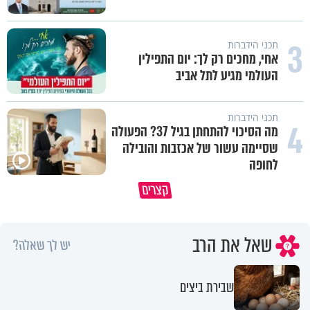
3
תכני הידברות
אחי, מחכים רק לך: יום התפילין
העולמי מגיע לתל אביב
תכני הידברות
4
מה הסיכוי להתחתן בגיל 37? הפעולה
שסיימה עשור של אכזבות והובילה
לחופה
קצרים
מדוע האמונה נמשלה למלח?
גם ׳הרע׳ זה הרחמים של בורא ע
שאל את הרב
יש לך שאלה?
שבירת ביצים