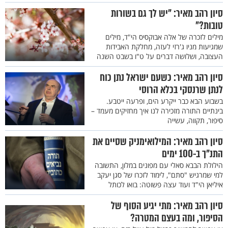
סיון רהב מאיר: "יש לך גם בשורות
טובות?"
מילים לזכרה של אלה אבוקסיס הי"ד, מילים
שמגיעות מניו ג'רזי לעזה, מחלקת האבידות
העצובה, ושלושה דברים על ט"ו בשבט השנה
סיון רהב מאיר: כשעם ישראל נתן כוח
לנתן שרנסקי בכלא הרוסי
בשבוע הבא כבר ייקרע הים, ופרעה ייטבע.
בינתיים התורה מזכירה לנו איך מחזיקים מעמד –
סיפור, תקווה, עשייה
סיון רהב מאיר: המילואימניק שסיים את
התנ"ך ב-100 ימים
הילולת הבבא סאלי עם מפונים במלון, התשובה
למי שמרגיש "סתם", לימוד לזכרו של סגן יעקב
איליאן הי"ד ועוד עצה פשוטה: בואו לכותל
סיון רהב מאיר: מתי יגיע הסוף של
הסיפור, ומה בעצם המטרה?