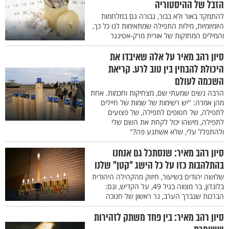
הזבל של ההיסטוריה
להתמקד באור ולא בבור, גבורה גם במלחמות
היומיומיות, מילות התפילה שמתאימות לנו כל כך,
והמילים המחזקות של אורית מרק-אטינגר
סיון רהב מאיר על אלה שאיבדו את
היכולת להבחין בין טוב לרע. קריאת
השכמה לעולם
הרבה נשים שמעתי שם, מצחיקות וחכמות. אחת
מהן אמרה: "יש רשימות של שמות של חיילים
לתפילה, של חטופים לתפילה, של פצועים
לתפילה, מישהו יכול לקחת את השם שלי
ולהתפלל עלי, שלא אשתגע פה?"
סיון רהב מאיר: שנסתכל גם אנחנו
בהתלהבות כזו על כל הישג "קטן" שלנו
שלושה יהודים בשיעור, חיזוק מהקהילה היהודית
בלונדון, בר מצווה בגיל 49, על הקדיש, וגם:
הברכות שנברך הערב, נר ראשון של חנוכה
סיון רהב מאיר: בין פחד משתק לזהירות