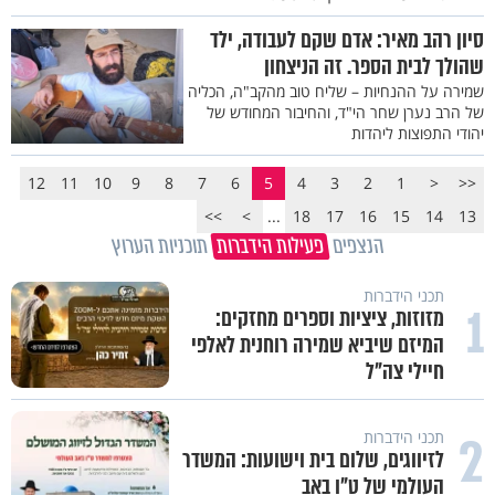
סיון רהב מאיר: אדם שקם לעבודה, ילד
שהולך לבית הספר. זה הניצחון
שמירה על ההנחיות – שליח טוב מהקב"ה, הכליה
של הרב נערן שחר הי"ד, והחיבור המחודש של
יהודי התפוצות ליהדות
12
11
10
9
8
7
6
5
4
3
2
1
<
<<
>>
>
...
18
17
16
15
14
13
הנצפים
פעילות הידברות
תוכניות הערוץ
תכני הידברות
1
מזוזות, ציציות וספרים מחזקים:
המיזם שיביא שמירה רוחנית לאלפי
חיילי צה"ל
2
תכני הידברות
לזיווגים, שלום בית וישועות: המשדר
העולמי של ט"ו באב