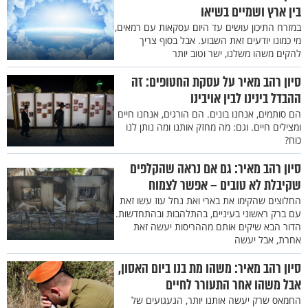
בין ארץ ושמיים בשיאו
במזרח התיכון עושים עד היום עסקאות עם רמאים,
מי כמונו יודעים זאת השבוע. אבל בסוף צריך
להקים משהו משלנו, ישר וטוב יותר
סיון רהב מאיר על עסקת החטופים: זה
ההבדל בינינו לבין אויבינו
הם סותמים, אנחנו בונים. הם הורגים, אנחנו חיים
ומצילים חיים. וגם: מה מחזק אותנו ומה נותן לנו
כוח?
סיון רהב מאיר: גם אם נראה שהקלפים
שקיבלת לא טובים – אפשר לצמוח
החלוצים שהקימו את בארי ואת נחל עוז עשו זאת
עם ברק ראשוני בעיניים, בהתלהבות ובהתחדשות.
הדור הבא שיקים אותם מההריסות יעשה זאת
אחרת, אבל יעשה
סיון רהב מאיר: משהו מת בנו ביום האסון,
אבל משהו אחר התעורר לחיים
החמאס שרק יעשה אותנו יותר, הגעגועים של