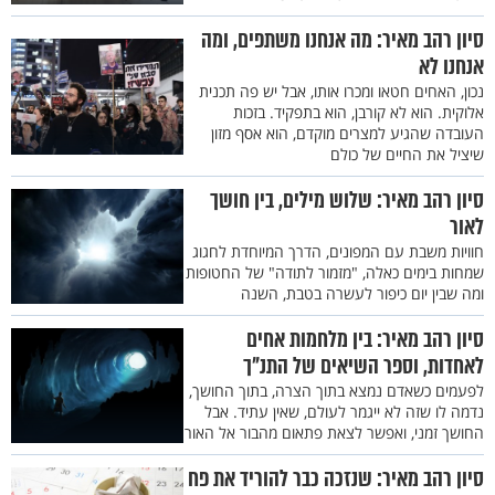
סיון רהב מאיר: מה אנחנו משתפים, ומה
אנחנו לא
נכון, האחים חטאו ומכרו אותו, אבל יש פה תכנית
אלוקית. הוא לא קורבן, הוא בתפקיד. בזכות
העובדה שהגיע למצרים מוקדם, הוא אסף מזון
שיציל את החיים של כולם
סיון רהב מאיר: שלוש מילים, בין חושך
לאור
חוויות משבת עם המפונים, הדרך המיוחדת לחגוג
שמחות בימים כאלה, "מזמור לתודה" של החטופות
ומה שבין יום כיפור לעשרה בטבת, השנה
סיון רהב מאיר: בין מלחמות אחים
לאחדות, וספר השיאים של התנ"ך
לפעמים כשאדם נמצא בתוך הצרה, בתוך החושך,
נדמה לו שזה לא ייגמר לעולם, שאין עתיד. אבל
החושך זמני, ואפשר לצאת פתאום מהבור אל האור
סיון רהב מאיר: שנזכה כבר להוריד את פח