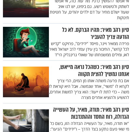
אי אפשר להמשיך כרגיל מול עוול כזה, אי אפשר
לשתוק ולטשטש רשע. גם בימינו, יש לנו אויב
שעוד ישלם מחיר על דם ילדים יהודים, על חטיפת
תינוקות
סיון רהב מאיר: תהיו הברקס. לא כל
הודעה צריך להעביר
פרידה ממאיר ויינר, מייסד "ידידים", פרויקט "קדיש
לכל קדוש", החיבור בין עידן עמדי לרב ישראל מאיר
לאו, ומילים ממשפחתו של שאולי גרינגליק הי"ד
סיון רהב מאיר: כשהכל נראה מייאש,
אנחנו נמשיך להצית תקווה
אם בת פרעה משתה אותו מן המים, הרי צריך
לקרוא לו "משוי", אחד שנמשה. אבל היא קוראת לו
משה – כדי לתת לו ייעוד: הוא צריך למשות אחרים,
להושיע ולהוציא אחרים מצרה
סיון רהב מאיר: תודה, מאיר, על העשייה
הגדולה, רוח החסד וההתנדבות
"אז תודה, מאיר, על העשייה הגדולה הזו, בשם כל
מי שאי פעם נתקע בצד הדרך – ו"ידידים" הגיעו":