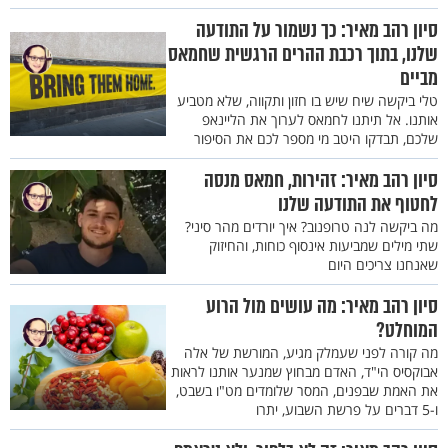
סיון רהב מאיר: כך נשמור על התודעה
שלנו, בתוך רכבת ההרים הרגשית שחמאס
מביים
טלי ביקשה שיח שיש בו חזון ותקווה, שלא מטביע
אותנו. אל תיתנו לחמאס לערוך את הליינאפ
שלכם, תבדקו היטב מי מספר לכם את הסיפור
סיון רהב מאיר: זהירות, חמאס מנסה
לחטוף את התודעה שלנו
מה ביקשה לנה טרופנוב? איך יורדים מהר סיני?
שתי מילים שמביעות אינסוף כוחות, והחיזוק
שאנחנו צריכים היום
סיון רהב מאיר: מה עושים מול הרוע
המוחלט?
מה קורה לפני שעמלק מגיע, המורשת של אלה
אבוקסיס הי"ד, האדם מבחוץ שמנער אותנו לראות
את האמת שבפנים, המסר שלומדים מט"ו בשבט,
ו-5 דברים על פרשת השבוע, יתרו