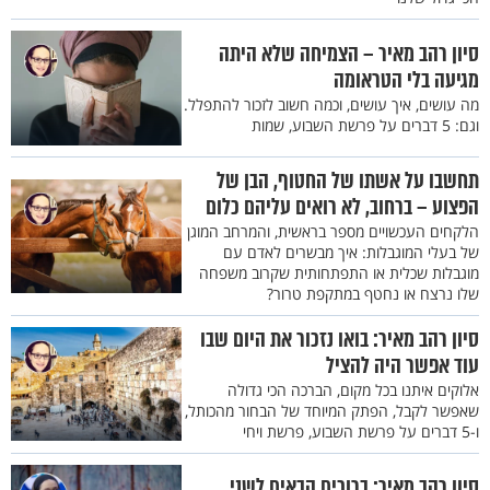
סיון רהב מאיר – הצמיחה שלא היתה
מגיעה בלי הטראומה
מה עושים, איך עושים, וכמה חשוב לזכור להתפלל.
וגם: 5 דברים על פרשת השבוע, שמות
תחשבו על אשתו של החטוף, הבן של
הפצוע – ברחוב, לא רואים עליהם כלום
הלקחים העכשויים מספר בראשית, והמרחב המוגן
של בעלי המוגבלות: איך מבשרים לאדם עם
מוגבלות שכלית או התפתחותית שקרוב משפחה
שלו נרצח או נחטף במתקפת טרור?
סיון רהב מאיר: בואו נזכור את היום שבו
עוד אפשר היה להציל
אלוקים איתנו בכל מקום, הברכה הכי גדולה
שאפשר לקבל, הפתק המיוחד של הבחור מהכותל,
ו-5 דברים על פרשת השבוע, פרשת ויחי
סיון רהב מאיר: ברוכים הבאים לשני