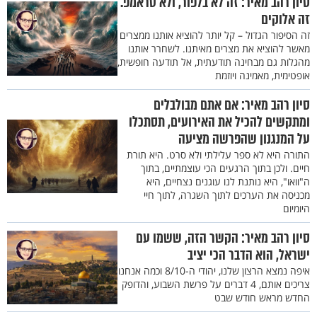
סיון רהב מאיר: זה לא בלפור, ולא טראמפ.
זה אלוקים
זה הסיפור הגדול – קל יותר להוציא אותנו ממצרים
מאשר להוציא את מצרים מאיתנו. לשחרר אותנו
מהגלות גם מבחינה תודעתית, אל תודעה חופשית,
אופטימית, מאמינה ויוזמת
סיון רהב מאיר: אם אתם מבולבלים
ומתקשים להכיל את האירועים, תסתכלו
על המנגנון שהפרשה מציעה
התורה היא לא ספר עלילתי ולא סרט. היא תורת
חיים. ולכן בתוך הרגעים הכי עוצמתיים, בתוך
ה"וואו", היא נותנת לנו עוגנים נצחיים, היא
מכניסה את הערכים לתוך השגרה, לתוך חיי
היומיום
סיון רהב מאיר: הקשר הזה, ששמו עם
ישראל, הוא הדבר הכי יציב
איפה נמצא הרצון שלנו, יהודי ה-8/10 וכמה אנחנו
צריכים אותם, 4 דברים על פרשת השבוע, והדופק
החדש מראש חודש שבט