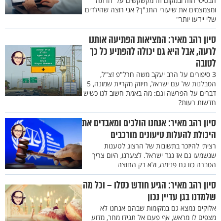
הבסיסי הזה ובמקום זה מקשקשים על 'הדתה'
ומצמצמים את שיעורי התנ"ך? אני רוצה שהילדים
שלי יידעו יותר"
סיון רהב מאיר: המציאות הפתיעה אותנו
לרעה, אבל היא גם יכולה להפתיע כל כך
לטובה
3 סיפורים על הרב יעקב משה חרל"פ זצ"ל,
הסבלנות של עם ישראל, חיזוק מקריית שמונה, 5
דברים על הפרשה וגם: מה באמת חשוב לנו כשיש
חדשות רעות?
סיון רהב מאיר: אנחנו הולכים ומאבדים את
היכולת להעלות טיעונים מורכבים
רציתי להיזכר בתשובות של הרצוג לטענות
שנשמעו גם אז נגד ישראל. לצערנו, היום צריך
הסברה כזו גם פנימה, ולא רק החוצה
סיון רהב מאיר: הגיע חודש כסלו – וכל מה
שלמדנו בגן עדיין נכון
אלוקים נמצא גם במקומות שבהם אנחנו לא
מצפים לו מראש, אף פעם אל תגידו מחר, מדוע