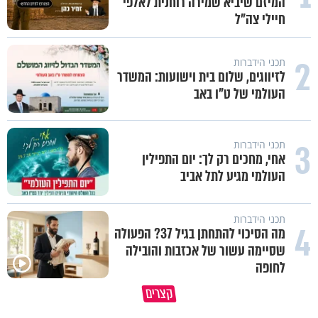
המיזם שיביא שמירה רוחנית לאלפי
חיילי צה"ל
2
תכני הידברות
לזיווגים, שלום בית וישועות: המשדר
העולמי של ט"ו באב
3
תכני הידברות
אחי, מחכים רק לך: יום התפילין
העולמי מגיע לתל אביב
תכני הידברות
4
מה הסיכוי להתחתן בגיל 37? הפעולה
שסיימה עשור של אכזבות והובילה
לחופה
קצרים
מדוע האמונה נמשלה למלח?
גם ׳הרע׳ זה הרחמים של בורא ע