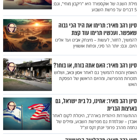
מילת השנה של אוקספורד היא "ריקבון מוחי", וגם:
5 דברים על פרשת השבוע
סיון רהב מאיר: תרימו את היד הכי גבוה
שאפשר. ועכשיו תרימו עוד קצת
להמשיך, לחזור, לעשות – מיצחק אבינו ועד אלינו
היום. וגם: יותר הר סיני, ופחות אושוויץ
סיון רהב מאיר: האם אתה בורח, או בוחר?
האומץ והכוח להמשיך גם לאחר אסון וכאב, ושלוש
תזכורות מהפרשה, ומהיום הראשון של הפסקת
האש
סיון רהב מאיר: אחינו, כל בית ישראל, גם
בארצות הברית
ההתעוררות היהודית בארה"ב, היכולת לקום לאחר
אובדן – שנלמדת גם מפרשת השבוע, ומילים של
נחמה מהרב פרופ' יונתן זקס זצ"ל