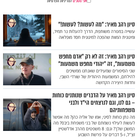
אני מסכים
למדיניות הפרטיות
סיון רהב מאיר: "מה לעשות? לעשות!"
עשייה במטרה משותפת, הדרך להעלות נר תמיד,
ומיגונית המוות שהפכה למיגונית חסד מופלאה
סיון רהב מאיר: זה לא רק "אדם מחפש
משמעות", זה "יהודי מחפש משמעות"
שני הסיפורים שמעידים שאנחנו ממשיכים
להילחם, המשמעות היהודית של שורדי השבי,
וחדוות היצירה הקדושה
סיון רהב מאיר על הדברים שנותנים כוחות
– גם לנו, וגם לנרצחים הי"ד ולבני
משפחותיהם
מה נתן כוחות לסיגי, אמו של אליה כהן? מה אפשר
לעשות לעילוי נשמתם של בני משפחת ביבס? מה
המשכן שלך? וגם: 8 משפטים מהרב אדלשטיין
זצ"ל, ו-5 דברים על פרשת השבוע