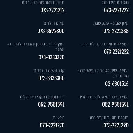
מזכירות הידברות
תרומות ושותפות בהידברות
073-2221212
073-2221222
עלון שבת - עונג שבת
עולם הילדים
073-3592800
073-2221388
יעוץ למתחזקים בתחילת הדרך
יעוץ לילדות בסיכון והדרכה להורים -
אתגר
073-2221232
073-3333320
יעוץ לנשים בטהרת המשפחה -
קו ההלכה הידברות
מתחברות
073-3333300
02-6301516
יעוץ תמיכה וסיוע לנשים בהריון
דיווח וסיוע במקרי התבוללות
052-9551591
052-9551591
הזמנת חוגי בית (בחינם)
נופשים
073-2221270
073-2221290