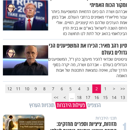
ומקור הכוח האמיתי
אברהם ושרה הם כיום הדמויות המשפיעות ביותר
עבור מיליארדי מאמינים ברחבי העולם. אבל בזמן
אמת הערכים שלהם היו קיצוניים, הזויים. אולי
היחס השנה לישראל באו"ם או בבית הדין
הבינלאומי בהאג יכול לתת לנו תחושה כזו
סיון רהב מאיר: הכירו את המשפיענים הכי
גדולים בעולם
ציטוטים שכדאי להכיר מיעקב כהן ז"ל, המשפיענים
הגדולים בעולם – אברהם ושרה, מה יקרה בסוף
הדרך שלנו, ואיפה נמצאות התכונות של אבות
האומה
12
11
10
9
8
7
6
5
4
3
2
1
<
<<
>>
>
...
18
17
16
15
14
13
הנצפים
פעילות הידברות
תוכניות הערוץ
תכני הידברות
1
מזוזות, ציציות וספרים מחזקים: