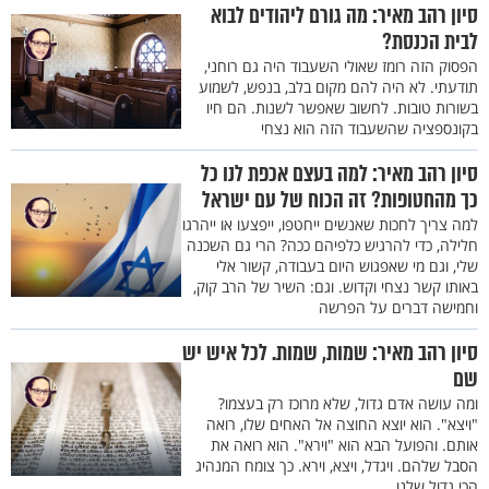
סיון רהב מאיר: מה גורם ליהודים לבוא
לבית הכנסת?
הפסוק הזה רומז שאולי השעבוד היה גם רוחני,
תודעתי. לא היה להם מקום בלב, בנפש, לשמוע
בשורות טובות. לחשוב שאפשר לשנות. הם חיו
בקונספציה שהשעבוד הזה הוא נצחי
סיון רהב מאיר: למה בעצם אכפת לנו כל
כך מהחטופות? זה הכוח של עם ישראל
למה צריך לחכות שאנשים ייחטפו, ייפצעו או ייהרגו
חלילה, כדי להרגיש כלפיהם ככה? הרי גם השכנה
שלי, וגם מי שאפגוש היום בעבודה, קשור אלי
באותו קשר נצחי וקדוש. וגם: השיר של הרב קוק,
וחמישה דברים על הפרשה
סיון רהב מאיר: שמות, שמות. לכל איש יש
שם
ומה עושה אדם גדול, שלא מרוכז רק בעצמו?
"ויצא". הוא יוצא החוצה אל האחים שלו, רואה
אותם. והפועל הבא הוא "וירא". הוא רואה את
הסבל שלהם. ויגדל, ויצא, וירא. כך צומח המנהיג
הכי גדול שלנו