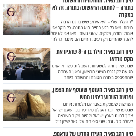
סיון רהב מאיר: מההלוויה הראשונה
בתורה – לחתונה הראשונה בתורה. זה לא
במקרה
"ההצלה שלי – היא אירוע שיש בו גם הרבה
חירות. מאז כל רגע בחיים הוא מתנה. כל בוקר אני
אומר: 'תודה, אלוקים, שאני נושם'. מאז אני לא יכול
להגיד שהחיים רק רעים. החיים הם מתנה גדולה"
סיון רהב מאיר: הילד בן ה-8 שהניע את
מקס נורדאו
שבת של נחמה למשפחות השכולות, כשרחל אמנו
הגיעה לקונגרס הציוני הראשון, וראיון העבודה
שהתפספס בצורה הטובה והחשובה ביותר
סיון רהב מאיר: העוטף שעוטף את הצפון,
ופרשת השבוע בימינו ממש
הפרשות שעוסקות באברהם מלמדות אותנו
שבסופו של דבר העולם כולו יכיר בכך שעם ישראל
צריך לחיות בארץ ישראל ולהיות מקור השראה
לעולם כולו. וגם: שני סיפורים על יגאל שילון ז"ל
סיון רהב מאיר: העידן החדש של טראמפ,