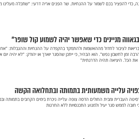
ה, כדי להפציר בכם לשמור על ההנחיות. שר הפנים אריה דרעי: "שתכלה מעלינו מ
בגאווה מניינים כדי שאפשר יהיה לשמוע קול שופר"
ריאות לציבור לחדול מההאשמות ולהתמקד בהקפדה על ההנחיות וההגבלות: "אחר
 זמן לחשבון נפש". הוא הבהיר, כי ייתכן שהסגר יוארך או יהודק: "לא יהיה יום א
 את הכל. היציאה תהיה הדרגתית"
צפויה עלייה משמעותית בתמותה ובתחלואה הקשה
רסיטה העברית ומבית החולים הדסה צופה עלייה ניכרת בימים הקרובים בתמותה וב
י חובה לממש סגר יעיל ולמנוע התכנסויות ללא החרגות