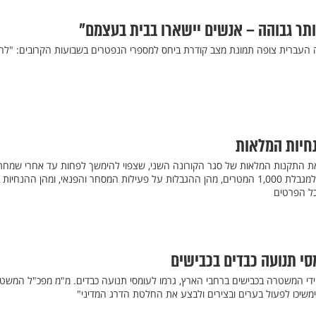
תר גבוהה – אנשים יישארו בבית בעצמם"
יטה העברית צופה תמונת מצב קודרת ביחס למספרי הנפטרים בשבועות הקרובים: "לה
נחיות המלאות
 את התקנות המלאות של סגר הקורונה השני, שצפוי להימשך לפחות עד אחרי שמחת
תורה: מתי מותר לצאת מעבר למגבלת 1,000 המטרים, מהן ההגבלות על פעילות המסחר והפנאי, ומהן ההנחיו
כל הפרטים
י תנועה כבדים בכבישים
די המשטרה בכבישים ברחבי הארץ, גרמו לעומסי תנועה כבדים. מ"מ מפכ"ל המשט
 ימשיכו לפעול בערים ובצירים ולבצע את החלטת הדרג המדיני"