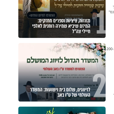
1
נס"
מזוזות, ציציות וספרים מחזקים:
המיזם שיביא שמירה רוחנית לאלפי
חיילי צה"ל
בתום הערכת מצב, הנחה שר הביטחון בני גנץ להתחיל בעבודת המטה הנדרשת להקמת בית חולים שדה שיכיל כ-200
2
לזיווגים, שלום בית וישועות: המשדר
העולמי של ט"ו באב