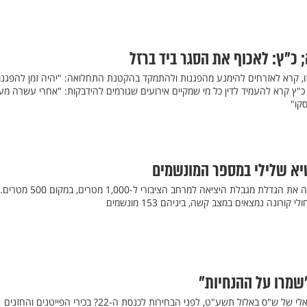
 כ"ץ: לאכוף את הסגר ביד ברזל
מזו, קרא לאזרחים להימנע מהפגנות ולהתמקד בהקטנת התחלואה: "יהיה זמן להפגנו
כ"ץ קרא להעמיד לדין כל מי שמקיים אירועים שגורמים להידבקות: "אחרי עשרה מע
סקו"
יא שלילי במספר המונשמים
ברגע האחרון, אישרה הממשלה את הגדלת מגבלת היציאה למרחב הציבורי ל-1,000 מטרים, במקום 500 מטרים.
שמרו על ההנחיות"
זוכרים את קליפ הסליחות הויראלי של ש"ס באלול תשע"ט, לפני הבחירות לכנסת ה-22? בכירי הפייטנים והחזנים