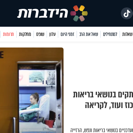
למתחילים
שאל את הרב
זמני היום
עלון
שופס
מחלקות
תרומות
קים בנושאי בריאות
וז ועוד, לקריאה
דכניים בנושאי בריאות ונפש
,
הרזייה