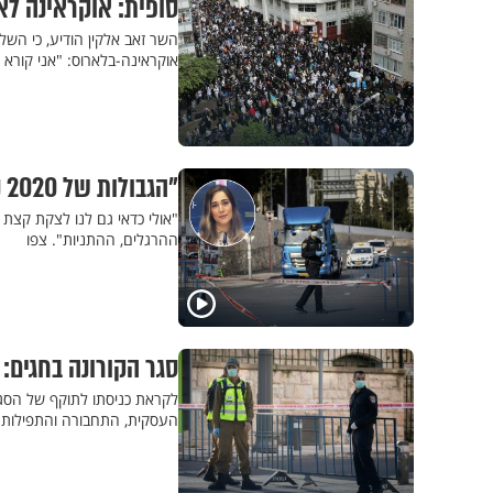
סופית: אוקראינה ל
השר זאב אלקין הודיע, כי השל
אוקראינה-בלארוס: "אני קורא 
"הגבולות של 2020 נמצאים בכלל בתוך הראש", דנה ורון על הסגר בחגים
"אולי כדאי גם לנו לצקת קצת
ההרגלים, ההתניות". צפו
סגר הקורונה בחגים
העסקית, התחבורה והתפילות ב