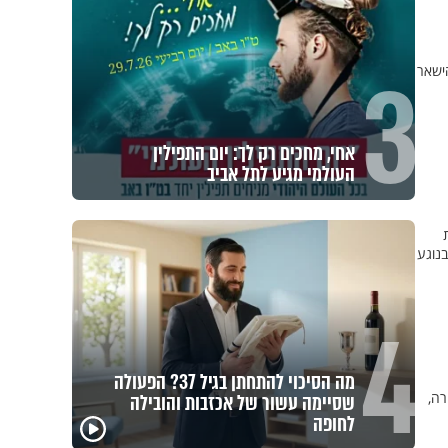
3
ישאר
אחי, מחכים רק לך: יום התפילין
העולמי מגיע לתל אביב
ת בנוגע
4
מה הסיכוי להתחתן בגיל 37? הפעולה
רה,
שסיימה עשור של אכזבות והובילה
פגיעה
לחופה
מכילי