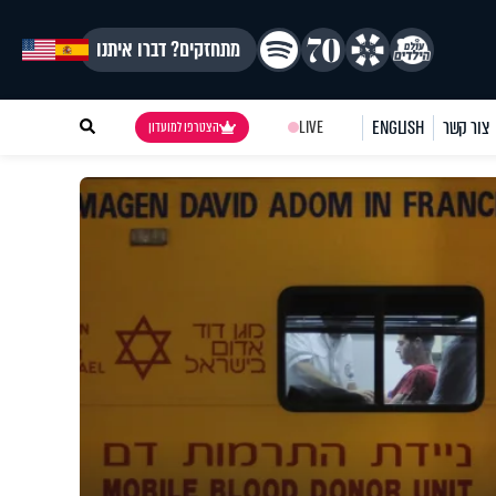
מתחזקים? דברו איתנו
צור קשר
ENGLISH
LIVE
הצטרפו למועדון