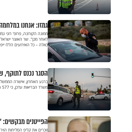
גמזו: אנחנו במלחמה;
ממונה הקורונה, פרופ' רוני ג
לאחר מכן". שר האוצר ישראל 
כאלה – כל האירועים הללו ייפ
הסגר נכנס לתוקף, ש
משרד הבריאות עדכן, כי 577 חולי קורונה נמצאים במצב קשה, ביניהם 153 מונשמים
הפייטנים מבקשים: "