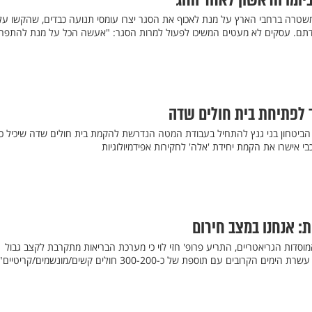
ביומו הראשון לאחר החג
רה ברחבי הארץ על מנת לאכוף את הסגר יצרו עומסי תנועה כבדים, שהקשו על
דתם. עסקים לא מעטים המשיכו לפעול למרות הסגר: "אעשה הכל על מנת להתפר
 לפתיחת בית חולים שדה
בי אישרו את הקמת יחידת 'אלה' לחקירות אפידמיולוגיות
: אנחנו במצב חירום
וסדות הגריאטריים, התריע פרופ' חזי לוי כי מערכת הבריאות מתקרבת לקצב גבול
קרובים עם תוספת של כ-300-200 חולים קשים/מונשמים/קריטיים"