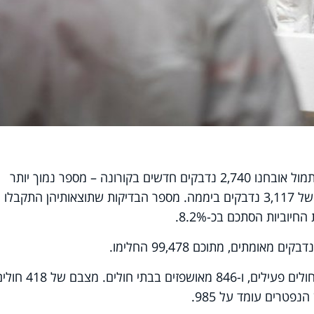
משרד הבריאות עדכן הבוקר (שישי), כי אתמול אובחנו 2,740 נדבקים חדשים בקורונה – מספר נמוך יותר
בהשוואה לשיא השלילי שנקבע שלשום, של 3,117 נדבקים ביממה. מספר הבדיקות שתוצאותיהן התקבלו
נכון לעכשיו, 24,797 בני אדם מוגדרים כחולים פעילים, ו-846 מאושפזים בבתי חולים. מצב