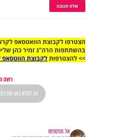
שלח תגובה
בהשתתפות הרה"ג זמיר כהן שליט
>> להצטרפות
לקבוצת הווטסאפ ל
רוצה ה
אל תפספסו