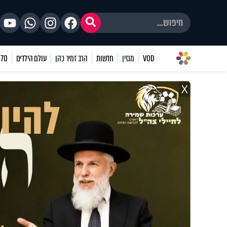
VOD
מגזין
חדשות
הרב זמיר כהן
עולם הילדים
70 שאלות
X