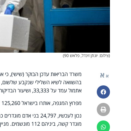
(צילום: יונתן זינדל, פלאש 90)
א
א
אתמול עמד על 33,333, ושיעור הבדיקות החיוביות הסתכם בכ-8.2%.
פייסבוק
מפרוץ המגפה, אותרו בישראל 125,260 נדבקים מאומתים, מתוכם 99,478 החלימו.
הדפסה
מוגדר קשה, ביניהם 112 מונשמים. מניין הנפטרים עומד על 985.
ווטסאפ