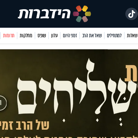
למתחילים
שאל את הרב
זמני היום
עלון
שופס
מחלקות
תרומות