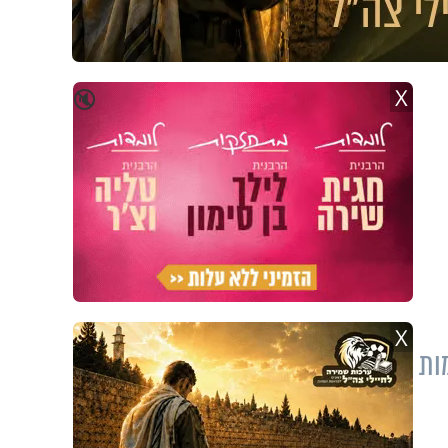
X
🔇
X
ות