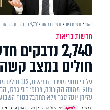
ראשי
חדשות היום
חדשות בריאות
2,740 נדבקים חדשים אתמול, 418 חולים במצב קשה
חדשות בריאות
חולים במצב קשה
על פי נתוני מש
985. ממונה הקורונה, פרופ' רוני גמזו
עליהן יוטל סגר מלא תתקבל בסוף השבוע 
גבי שניידר
ט"ו אלול התש"פ
|
04.09.20
|
עודכן
20 11:09
למעקב