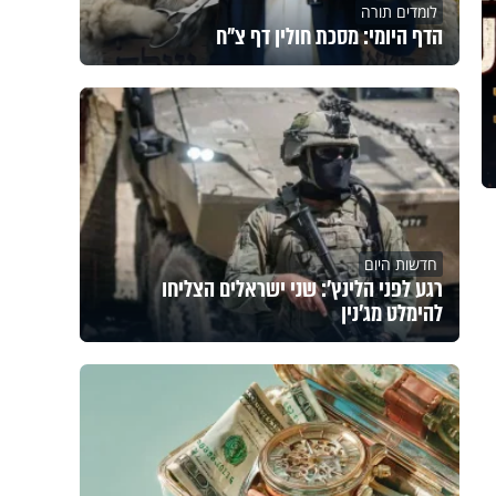
לומדים תורה
הדף היומי: מסכת חולין דף צ"ח
חדשות היום
רגע לפני הלינץ': שני ישראלים הצליחו
להימלט מג'נין