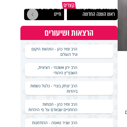
הרגעים הקשים ביותר
"הגמג
קצרים
מתחילים לעבוד לקראת
בחיים יכולים להצית את
ישרא
ראש השנה החדשה
חיינו
שלא 
הרצאות ושיעורים
הרב זמיר כהן - התהוות היקום
וגיל העולם
הרב ירון אשכנזי - הציצית,
השכפ"ץ היהודי
הרב יצחק בצרי - גלגול נשמות
ביהדות
הרב זמיר כהן - הכוחות
הרוחניים שבאדם על פי היהדות
ם של 418 חולים
הרב שניר גואטה - ההזדמנות