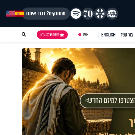
מתחזקים? דברו איתנו
צור קשר
ENGLISH
LIVE
הצטרפו למועדון